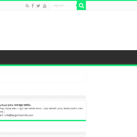
erhat Info
সঙ্গে
থাকুন
আপনিও-
 লিখুন, মন্তব্য করুন —তুলে ধরুন আপনার ভাবনা। এবার আপনারই চোখে, আপনার চারপাশ দেখবে
বিশ্ব।
ail:
info@bagerhatinfo.com