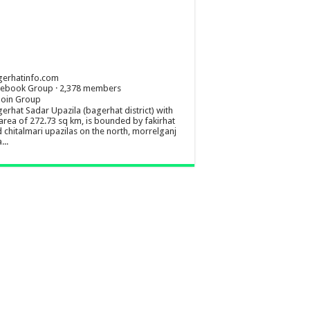
gerhatinfo.com
cebook Group · 2,378 members
Join Group
erhat Sadar Upazila (bagerhat district) with
area of 272.73 sq km, is bounded by fakirhat
 chitalmari upazilas on the north, morrelganj
...