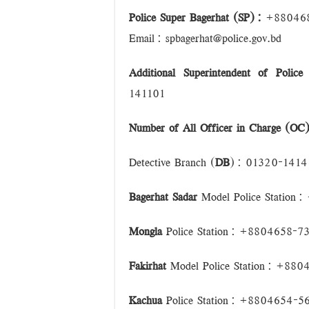
Police Super Bagerhat (SP):
+880468
মহাসড়ক ঝুঁকি বাড়ছে বিশ্ব ঐতিহ্য ষাটগম্বুজ মসজিদ
Email:
spbagerhat@police.gov.bd
বাগেরহাটে পুলিশের অভিযানে ৪টি আগ্নেয়াস্ত্রসহ 
‘বড় নাশকতার জন্য’ অস্ত্র নিয়ে বাগেরহাটে ঢুকছিল ত
Additional Superintendent of Police
(
141101
Number of All Officer in Charge (OC) 
Detective Branch (
DB
):
01320-1414
Bagerhat
Sadar
Model
Police Station
:
Mongla
Police Station
: +8804658-73
Fakirhat
Model
Police Station
:
+8804
Kachua
Police Station
: +8804654-56