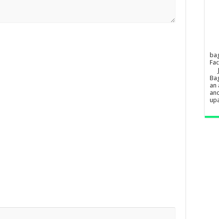
ba
Fa
Bag
an 
and
upa