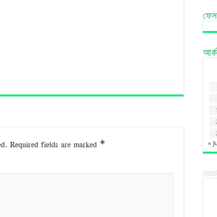
ফেস
আর্
ed.
Required fields are marked
*
« J