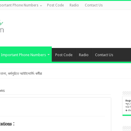
portant Phone Numbers
Post Code
Radio
Contact Us
Important Phone Numbers
Post Code
Radio
Contact Us
লা, কর্মসূচিতে আউটসোর্সিং কর্মীরা
ons
Bag
উদ্ধার
পড়ুন,
সারা 
েষ্টা
e
-m
ণ সভা
tations: