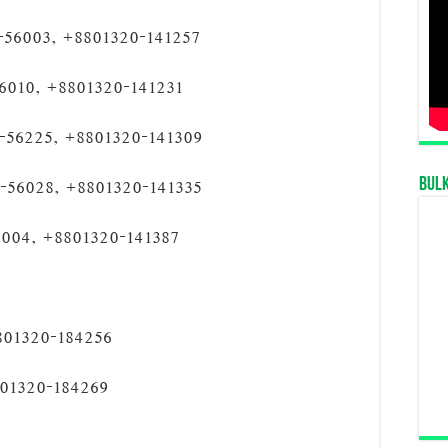
-56003, +8801320-141257
010, +8801320-141231
56225, +8801320-141309
-56028, +8801320-141335
Bul
004, +8801320-141387
01320-184256
+8801320-184269