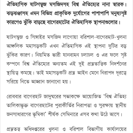
‘বড় নাশকতার জন্য’ অস্ত্র নিয়ে বাগেরহাটে ঢুকছিল তারা
ঐতিহাসিক ষাটগম্বুজ মসজিদসহ বিশ্ব ঐতিহ্যের নানা স্বারক।
বাড়ছে
ঝড়ঝঞ্ঝাসহ এমন বিভিন্ন প্রাকৃতিক দুর্যোগের পাশাপাশি মনুষ্যসৃষ্ট
বিশ্ব
কারণেও ঝুঁকি বাড়ছে বাগেরহাটের ঐতিহাসিক স্থাপনাগুলোর।
ঐতিহ্য
ষাটগম্বুজ
ষাটগম্বুজ ও সিঙ্গাইর মসজিদ লাগোয়া বরিশাল-বাগেরহাট-খুলনা
মসজিদের
আঞ্চলিক মহাসড়কটি এখন ঐতিহাসিক এই স্থাপনা দুটির বড়
ঝুঁকির কারণ। নিয়মিত ভারী যানবাহন চলাচল ও এর ফলে সৃষ্ট
কম্পনে বিশ্ব ঐতিহ্যের অন্যতম এই দুই প্রত্নতাত্ত্বিক নিদর্শনের
স্থায়িত্ব কমছে। তাই মহাসড়কটি প্রত্ন আইন মেনে নিরাপদ দূরত্বে
সরিয়ে নিতে আহ্বান জানানো হয়।
রোববার বাগেরহাট জাদুঘরের সভাকক্ষে আয়োজিত ‘বিশ্ব ঐতিহ্য
তালিকাভুক্ত বাগেরহাটের পুরাকীর্তির নিরাপত্তা ও সুরক্ষায় স্থানীয়
জনসাধারণের ভূমিকা’ শীর্ষক সেমিনারে এসব কথা উঠে আসে।
প্রত্নতত্ত্ব অধিদপ্তরের খুলনা ও বরিশাল বিভাগীয় কার্যালয়ের