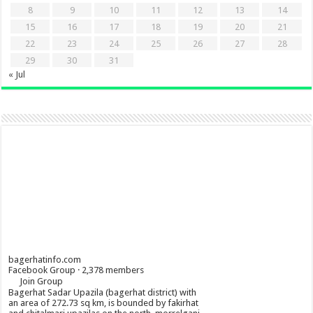
8
9
10
11
12
13
14
15
16
17
18
19
20
21
22
23
24
25
26
27
28
29
30
31
« Jul
bagerhatinfo.com
Facebook Group · 2,378 members
Join Group
Bagerhat Sadar Upazila (bagerhat district) with
an area of 272.73 sq km, is bounded by fakirhat