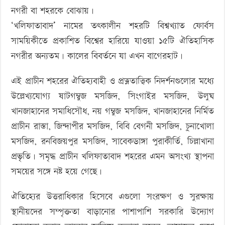
নগরী বা শহরকে বোঝায়।
‘খলিফাতাবাদ’ নামের তৎকালীন শহরটি বিশ্বখ্যাত ফোর্বস
সাময়িকীতে প্রকাশিত বিশ্বের হারিয়ে যাওয়া ১৫টি ঐতিহাসিক
নগরীর অন্যতম। কালের বিবর্তনে যা এখন বাগেরহাট।
এই প্রাচীন শহরের ঐতিহ্যবাহী ও প্রত্নতাত্ত্বিক নিদর্শনগুলোর মধ্যে
উল্লেখ্যযোগ্য ষাটগম্বুজ মসজিদ, সিংগাইর মসজিদ, উলুঘ
খানজাহানের সমাধিসৌধ, নয় গম্বুজ মসজিদ, খানজাহানের নির্মিত
প্রাচীন রাস্তা, জিন্দাপীর মসজিদ, বিবি বেগনী মসজিদ, চুনাখোলা
মসজিদ, রনবিজয়পুর মসজিদ, সাবেকডাঙ্গা পুরাকীর্তি, চিল্লাখানা
প্রভৃতি। সমৃদ্ধ প্রাচীন খলিফাতাবাদ শহরের এমন অসংখ্য স্থাপনা
সময়ের সঙ্গে নষ্ট হয়ে গেছে।
ঐতিহ্যের উত্তরাধিকার হিসেবে এগুলো সংরক্ষণ ও সুরক্ষায়
স্থানীয়দের সম্পৃক্ততা বাড়ানোর পাশাপাশি সরকারি উদ্যোগ