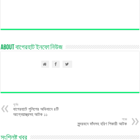
About বাগেরহাট ইনফো নিউজ
পূর্বের
বাগেরহাটে পুলিশের অভিযানে ৪টি
আগ্নেয়াস্ত্রসহ আটক ১১
পরের
সুন্দরবনে ফাঁদসহ হরিণ শিকারী আটক
সংশ্লিষ্ট খবর