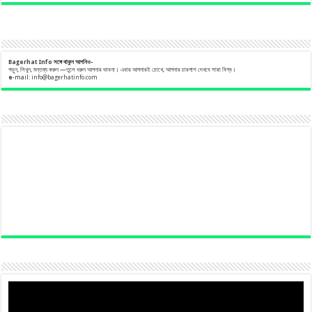
Bagerhat Info
সঙ্গে
থাকুন
আপনিও-
পড়ুন, লিখুন, মন্তব্য করুন —তুলে ধরুন আপনার ভাবনা। এবার আপনারই চোখে, আপনার চারপাশ দেখবে সারা বিশ্ব।
e
-mail:
info@bagerhatinfo.com