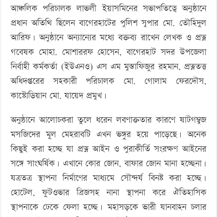
আঞ্চলিক পরিচালক লাভলী ইয়াসমিনের সভাপতিত্বে অনুষ্ঠানে
প্রধান অতিথি ছিলেন বাগেরহাটের পুলিশ সুপার মো. তৌহিদুল
আরিফ। অনুষ্ঠানে অন্যান্যের মধ্যে বক্তব্য রাখেন লেখক ও প্রত্ন
গবেষক মোহা. মোশাররফ হোসেন, বাগেরহাট সদর উপজেলা
নির্বাহী কর্মকর্তা (ইউএনও) এস এম মুস্তাফিজুর রহমান, প্রত্নতত্ত্ব
অধিদপ্তরের সহকারী পরিচালক মো. গোলাম ফেরদৌস,
কাস্টোডিয়ান মো. যায়েদ প্রমুখ।
অনুষ্ঠানে আলোচকরা তুলে ধরেন লবণাক্ততার কারণে ষাটগম্বুজ
মসজিদের মূল মেহরাবটি এখন ভঙ্গুর হয়ে পাড়েছে। অনেক
কিছুই করা হচ্ছে যা প্রত্ন আইন ও পুরাকীর্তি সংরক্ষণ আইনের
সঙ্গে সাংঘর্ষিক। এখানে কোর জোন, বাফার জোন মানা হচ্ছেনা।
যত্রতত্র স্থাপনা নির্মাণের মাধ্যমে সৌন্দর্য বিনষ্ট করা হচ্ছে।
হোটেল, ফুটওভার ব্রিজসহ নানা স্থাপনা করে ঐতিহাসিক
স্থাপনাকে ঢেকে ফেলা হচ্ছে। মহাসড়কে ভারী যানবাহন চলার