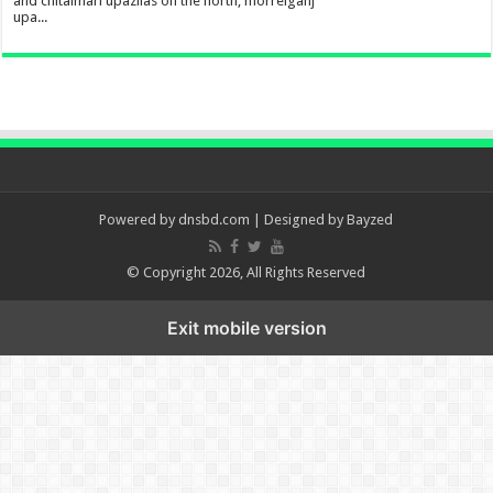
and chitalmari upazilas on the north, morrelganj
upa...
Powered by
dnsbd.com
| Designed by
Bayzed
© Copyright 2026, All Rights Reserved
Exit mobile version