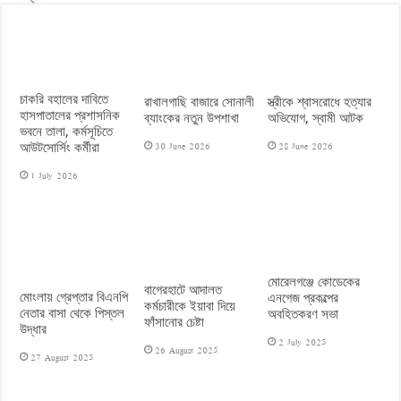
চাকরি বহালের দাবিতে
রাখালগাছি বাজারে সোনালী
স্ত্রীকে শ্বাসরোধে হত্যার
হাসপাতালের প্রশাসনিক
ব্যাংকের নতুন উপশাখা
অভিযোগ, স্বামী আটক
ভবনে তালা, কর্মসূচিতে
30 June 2026
28 June 2026
আউটসোর্সিং কর্মীরা
1 July 2026
মোরেলগঞ্জে কোডেকের
বাগেরহাটে আদালত
মোংলায় গ্রেপ্তার বিএনপি
এনগেজ প্রকল্পের
কর্মচারীকে ইয়াবা দিয়ে
নেতার বাসা থেকে পিস্তল
অবহিতকরণ সভা
ফাঁসানোর চেষ্টা
উদ্ধার
2 July 2025
26 August 2025
27 August 2025