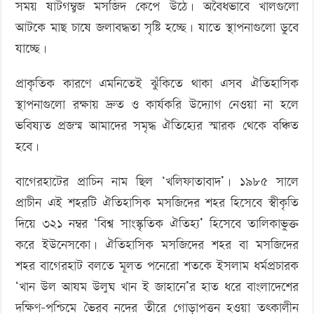
সময় ষাটগম্বুজ মসজিদ কেপে উঠে। অবৈধভাবে খালগুলো
আটকে মাছ চাষে জলাবদ্ধতা সৃষ্টি হচ্ছে। যাতে স্থাপনাগুলো ডুবে
যাচ্ছে।
প্রাকৃতিক কারণে এমনিতেই ঝুঁকিতে থাকা এসব ঐতিহাসিক
স্থাপনাগুলো রক্ষায় দ্রুত ও কার্যকরি উদ্যোগ নেওয়া না হলে
ভবিষ্যত প্রজন্ম আমাদের সমৃদ্ধ ঐতিহ্যের স্মারক থেকে বঞ্চিত
হবে।
বাগেরহাটের প্রাচিন নাম ছিল ‘খলিফাতাবাদ’। ১৯৮৫ সালে
প্রাচীন এই শহরটি ঐতিহাসিক মসজিদের শহর হিসেবে স্বীকৃতি
দিয়ে ৩২১ নম্বর ‘বিশ্ব সাংস্কৃতিক ঐতিহ্য’ হিসেবে তালিকাভুক্ত
করে ইউনেসকো। ঐতিহাসিক মসজিদের শহর বা মসজিদের
শহর বাগেরহাট বলতে মূলত পনেরো শতকে ইসলাম ধর্মপ্রচারক
‘খান উল আযম উলুঘ খান ই জাহানে’র হাত ধরে বাংলাদেশের
দক্ষিণ-পশ্চিমে ভৈরব নদের তীরে গোড়াপত্তন হওয়া তৎকালীন