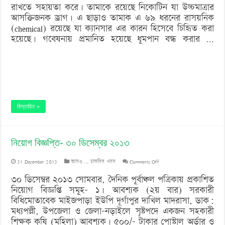
রাখতে সহায়তা করে। তামাকে রয়েছে নিকোটিন যা উচ্চমাত্রার
আসক্তিজনক ড্রাগ। এ ছাড়াও তামাক এ ৬৯ ধরনের রাসয়নিক
(chemical) রয়েছে যা ক্যানসার এর কারন হিসেবে চিহিৃত করা
হয়েছে। গবেষনায় প্রমানিত হয়েছে ধূমপান বন্ধ করার …
বিস্তারিত »
নিয়োগ বিজ্ঞপ্তি- ৩০ ডিসেম্বর ২০১৩
on
31 December 2013
আরও...
,
চাকরির খবর
Comments Off
নিয়োগ
৩০ ডিসেম্বর ২০১৩ সোমবার, দৈনিক পূর্বাঞ্চল পত্রিকায় প্রকাশিত
নিয়োগ বিজ্ঞপ্তি সমূহ- ১। আবশ্যক (২য় বার) সরকারী
বিজ্ঞপ্তি-
বিধিমোতাবেক মাইজপাড়া ইউপি দূর্গাপুর দাখিল মাদরাসা, ডাক:
৩০
মধ্যপল্লী, উপজেলা ও জেলা-নড়াইলে সৃষ্টপদে একজন সহকারী
শিক্ষক কৃষি (মহিলা) আবশ্যক। ৫০০/- টাকার পোস্টাল অর্ডার ও
ডিসেম্বর