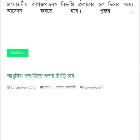
প্রয়োজনীয় কাগজপত্রসহ বিজ্ঞপ্তি প্রকাশের ১৫ দিনের মধ্যে
২০১৩
আবেদন করতে হবে। পুরুষ …
বিস্তারিত »
আধুনিক পদ্ধতিতে গলদা চিংড়ি চাষ
on
30 December 2013
আরও...
,
উন্নয়ন সহযোগী
Comments Off
আধুনিক
পদ্ধতিতে
গলদা
চিংড়ি
চাষ