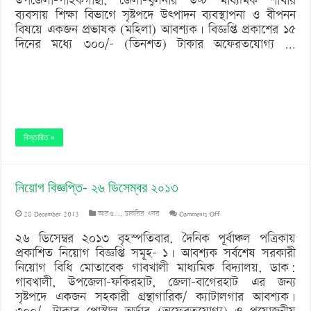
উপজেলা-পাইকগাছা, জেলা-খুলনার উচ্চ মাধ্যমিক শাখার
ব্যবসায় শিক্ষা বিভাগে সৃষ্টপদে উৎপাদন ব্যবস্থাপনা ও বীপনন
ডিসেম্বর
বিষয়ে একজন প্রভাষক (মহিলা) আবশ্যক। বিজ্ঞপ্তি প্রকাশের ১৫
২০১৩
দিনের মধ্যে ৩০০/- (তিনশত) টাকার অফেরতযোগ্য …
বিস্তারিত »
নিয়োগ বিজ্ঞপ্তি- ২৬ ডিসেম্বর ২০১৩
on
28 December 2013
আরও...
,
চাকরির খবর
Comments Off
নিয়োগ
২৬ ডিসেম্বর ২০১৩ বৃহস্পতিবার, দৈনিক পূর্বাঞ্চল পত্রিকায়
প্রকাশিত নিয়োগ বিজ্ঞপ্তি সমূহ- ১। আবশ্যক সর্বশেষ সরকারী
বিজ্ঞপ্তি-
নিয়োগ বিধি মোতাবেক গাবখালী মাধ্যমিক বিদ্যালয়, ডাক:
২৬
গাবখালী, উপজেলা-ফকিরহাট, জেলা-বাগেরহাট এর জন্য
সৃষ্টপদে একজন সহকারী গ্রন্থাগারিক/ ক্যাটালগার আবশ্যক।
ডিসেম্বর