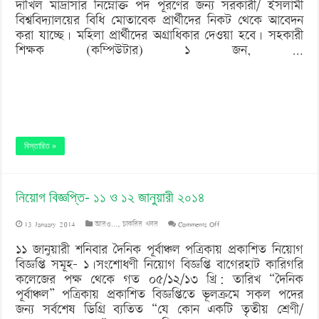
দাখিল মাদ্রাসার নিম্নোক্ত পদ পূরণের জন্য সরকারী/ ইসলামী
‘বড় নাশকতার জন্য’ অস্ত্র নিয়ে বাগেরহাটে ঢুকছিল তারা
বিশ্ববিদ্যালয়ের বিধি মোতাবেক প্রার্থীদের নিকট থেকে আবেদন
জানুয়ারী
করা যাচ্ছে। মহিলা প্রার্থীদের অগ্রাধিকার দেওয়া হবে। সহকারী
২০১৪
শিক্ষক (কম্পিউটার) ১ জন, …
বিস্তারিত »
নিয়োগ বিজ্ঞপ্তি- ১১ ও ১২ জানুয়ারী ২০১৪
on
13 January 2014
আরও...
,
চাকরির খবর
Comments Off
নিয়োগ
১১ জানুয়ারী শনিবার দৈনিক পূর্বাঞ্চল পত্রিকায় প্রকাশিত নিয়োগ
বিজ্ঞপ্তি সমূহ- ১।সংশোধণী নিয়োগ বিজ্ঞপ্তি বাগেরহাট কারিগরি
বিজ্ঞপ্তি-
কলেজের পক্ষ থেকে গত ০৫/১২/১৩ খ্রি: তারিখ “দৈনিক
১১
পূর্বাঞ্চল” পত্রিকায় প্রকাশিত বিজ্ঞপ্তিতে ভূলক্রমে সকল পদের
জন্য সর্বশেষ ডিগ্রি ব্যতিত “যে কোন একটি তৃতীয় শ্রেণী/
ও