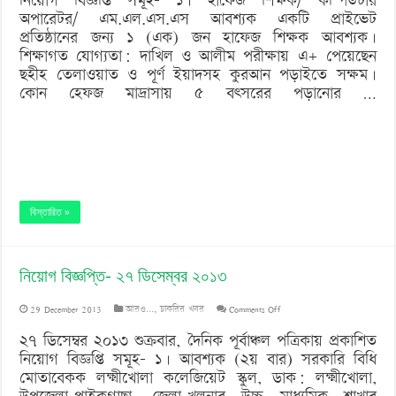
নিয়োগ বিজ্ঞপ্তি সমূহ- ১। হাফেজ শিক্ষক/ কম্পিউটার
বিজ্ঞপ্তি-
অপারেটর/ এম.এল.এস.এস আবশ্যক একটি প্রাইভেট
২৮
প্রতিষ্ঠানের জন্য ১ (এক) জন হাফেজ শিক্ষক আবশ্যক।
শিক্ষাগত যোগ্যতা: দাখিল ও আলীম পরীক্ষায় এ+ পেয়েছেন
ডিসেম্বর
ছহীহ তেলাওয়াত ও পূর্ণ ইয়াদসহ কুরআন পড়াইতে সক্ষম।
২০১৩
কোন হেফজ মাদ্রাসায় ৫ বৎসরের পড়ানোর …
বিস্তারিত »
নিয়োগ বিজ্ঞপ্তি- ২৭ ডিসেম্বর ২০১৩
on
29 December 2013
আরও...
,
চাকরির খবর
Comments Off
নিয়োগ
২৭ ডিসেম্বর ২০১৩ শুক্রবার, দৈনিক পূর্বাঞ্চল পত্রিকায় প্রকাশিত
নিয়োগ বিজ্ঞপ্তি সমূহ- ১। আবশ্যক (২য় বার) সরকারি বিধি
বিজ্ঞপ্তি-
মোতাবেকক লক্ষ্মীখোলা কলেজিয়েট স্কুল, ডাক: লক্ষ্মীখোলা,
২৭