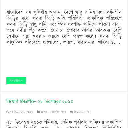
বাংলাদেশ সহ পৃথিবীর অন্যান্য দেশে স্বাদু পানির দ্রুত বর্ধনশীল
চিংড়ির মধ্যে গলদা চিংড়ি অতি পরিচিত। প্রাকৃতিক পরিবেশে
গলদা চিংড়ি স্বাদু পানি এবং ঈষৎ লবণাক্ত পানিতে পাওয়া যায়।
তবে নদীর উঁচু অংশে যেখানে জোয়ার-ভাটার তারতম্য বেশি
সেখানে এরা অবস্থান করতে বেশি পছন্দ করে। গলদা চিংড়ি
প্রাকৃতিক পরিবেশে বাংলাদেশ, ভারত, মায়ানমার, থাইল্যান্ড, …
বিস্তারিত »
নিয়োগ বিজ্ঞপ্তি- ২৮ ডিসেম্বর ২০১৩
on
29 December 2013
আরও...
,
চাকরির খবর
Comments Off
নিয়োগ
২৮ ডিসেম্বর ২০১৩ শনিবার, দৈনিক পূর্বাঞ্চল পত্রিকায় প্রকাশিত