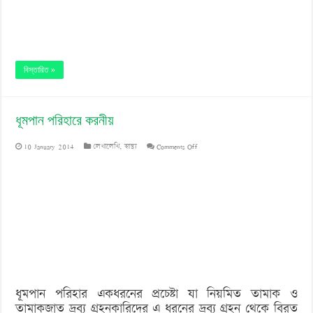
বিস্তারিত »
ধূমপান পরিহারে করনীয়
on
10 January 2014
লেখালেখি
,
স্বাস্থ্য
Comments Off
ধূমপান
পরিহারে
করনীয়
ধূমপান পরিহার একধরনের প্রচেষ্টা যা নিয়মিত তামাক ও
তামাকজাত দ্রব্য গ্রহনকারিদের এ ধরনের দ্রব্য গ্রহন থেকে বিরত