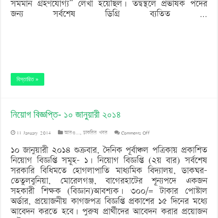
সমমান গ্রহণযোগ্য” লেখা হয়েছিল। তদ্বস্থলে প্রভাষক পদের
১২
জন্য সর্বশেষ ডিগ্রি ব্যতিত …
জানুয়ারী
২০১৪
বিস্তারিত »
নিয়োগ বিজ্ঞপ্তি- ১০ জানুয়ারী ২০১৪
on
11 January 2014
আরও...
,
চাকরির খবর
Comments Off
নিয়োগ
১০ জানুয়ারী ২০১৪ শুক্রবার, দৈনিক পূর্বাঞ্চল পত্রিকায় প্রকাশিত
নিয়োগ বিজ্ঞপ্তি সমূহ- ১। নিয়োগ বিজ্ঞপ্তি (২য় বার) সর্বশেষ
বিজ্ঞপ্তি-
সরকারি বিধিমতে হোগলাপাতি মাধ্যমিক বিদ্যালয়, ডাকঘর-
১০
তেতুলবুনিয়া, মোরেলগঞ্জ, বাগেরহাটের শূন্যপদে একজন
সহকারী শিক্ষক (বিজ্ঞান)আবশ্যক। ৩০০/= টাকার পোস্টাল
জানুয়ারী
অর্ডার, প্রয়োজনীয় কাগজপত্র বিজ্ঞপ্তি প্রকাশের ১৫ দিনের মধ্যে
২০১৪
আবেদন করতে হবে। পুরুষ প্রার্থীদের আবেদন করার প্রয়োজন