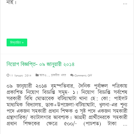
নাই। …
বিস্তারিত »
নিয়োগ বিজ্ঞপ্তি- ০৯ জানুয়ারী ২০১৪
on
11 January 2014
আরও...
,
চাকরির খবর
Comments Off
নিয়োগ
০৯ জানুয়ারী ২০১৪ বৃহস্পতিবার, দৈনিক পূর্বাঞ্চল পত্রিকায়
প্রকাশিত নিয়োগ বিজ্ঞপ্তি সমূহ- ১। নিয়োগ বিজ্ঞপ্তি সর্বশেষ
বিজ্ঞপ্তি-
সরকারী বিধি মোতাবেক বটিয়াঘাটা থানা হে: কো: পাইলট
০৯
মাধ্যমিক বিদ্যালয়, ডাক+উপজেলা-বটিয়াঘাটা, খুলনা-এর শূন্য
পদে একজন সহকারী প্রধান শিক্ষক ও সৃষ্ট পদে একজন সহকারী
জানুয়ারী
গ্রন্থাগারিক/ ক্যাটালগার আবশ্যক। আগ্রহী প্রার্থীদেরকে সহকারী
২০১৪
প্রধান শিক্ষকের ক্ষেত্রে ৫০০/- (পাচশত) টাকা …