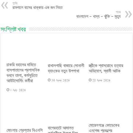
পূর্বের
রামপালে বাসের ধাক্কায় এক জন নিহত
পরের
বাংলাদেশ – খাদ্য – ঝুঁকি – মৃত্যু
সংশ্লিষ্ট খবর
চাকরি বহালের দাবিতে
রাখালগাছি বাজারে সোনালী
স্ত্রীকে শ্বাসরোধে হত্যার
হাসপাতালের প্রশাসনিক
ব্যাংকের নতুন উপশাখা
অভিযোগ, স্বামী আটক
ভবনে তালা, কর্মসূচিতে
30 June 2026
28 June 2026
আউটসোর্সিং কর্মীরা
1 July 2026
মোরেলগঞ্জে কোডেকের
বাগেরহাটে আদালত
মোংলায় গ্রেপ্তার বিএনপি
এনগেজ প্রকল্পের