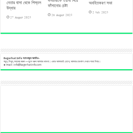
কর্মচারীকে ইয়াবা দিয়ে
নেতার বাসা থেকে পিস্তল
অবহিতকরণ সভা
ফাঁসানোর চেষ্টা
উদ্ধার
2 July 2025
26 August 2025
27 August 2025
Bagerhat Info
সঙ্গে
থাকুন
আপনিও-
পড়ুন, লিখুন, মন্তব্য করুন —তুলে ধরুন আপনার ভাবনা। এবার আপনারই চোখে, আপনার চারপাশ দেখবে সারা বিশ্ব।
e
-mail:
info@bagerhatinfo.com