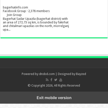
bagerhatinfo.com
Facebook Group · 2,378 members
Join Group
Bagerhat Sadar Upazila (bagerhat district) with
an area of 272.73 sq km, is bounded by fakirhat
and chitalmari upazilas on the north, morrelganj
upa...
Powered by
dnsbd.com
| Designed by
Bayzed
© Copyright 2026, All Rights Reserved
Exit mobile version