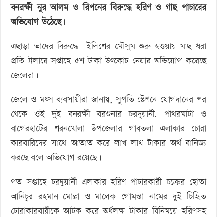
‘বড় নাশকতার জন্য’ অস্ত্র নিয়ে বাগেরহাটে ঢুকছিল তারা
বনরক্ষী নুর আলম ও রিপনের বিরুদ্ধে হরিণ ও গাছ পাচারের
বিরুদ্ধে
অভিযোগ উঠেছে।
হরিণ
ও
এছাড়া তাদের বিরুদ্ধে ইলিশের মৌসুম শুরু হওয়ায় মাছ ধরা
গাছ
প্রতি ট্রলারে সপ্তাহে ৫শ টাকা উৎকোচ নেয়ার অভিয়োগ করেছে
পাচারের
জেলেরা।
অভিযোগ
জেলে ও মৎস ব্যবসায়ীরা জানায়, সুপতি স্টেশনে যোগদানের পর
থেকে ওই দুই বনরক্ষী বরগুনার চরদুয়ানী, পাথরঘাটা ও
বাগেরহাটের শরনখোলা উপজেলার গাবতলা এলাকার চোরা
কারবারিদের সাথে আতাত করে লাখ লাখ টাকার অর্থ বানিজ্য
করছে বলে অভিযোগ রয়েছে।
গত সপ্তাহে চরদুয়ানী এলাকার হরিণ পাচারকারী চক্রের হোতা
আনিচুর রহমান মোল্লা ও মালেক গোমস্তা নামের দুই চিহিৃত
চোরাকারবারীকে আটক করে অর্ধলক্ষ টাকার বিনিময়ে হরিণসহ