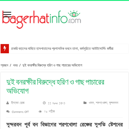
চাকরি বহালের দাবিতে হাসপাতালের প্রশাসনিক ভবনে তালা, কর্মসূচিতে আউটসোর্সিং কর্মীরা
রাখালগাছি বাজারে সোনালী ব্যাংকের নতুন উপশাখা
প্রচ্ছদ
/
খবর
/
দুই বনরক্ষীর বিরুদ্ধে হরিণ ও গাছ পাচারের অভিযোগ
স্ত্রীকে শ্বাসরোধে হত্যার অভিযোগ, স্বামী আটক
মোংলায় গ্রেপ্তার বিএনপি নেতার বাসা থেকে পিস্তল উদ্ধার
দুই বনরক্ষীর বিরুদ্ধে হরিণ ও গাছ পাচারের
বাগেরহাটে আদালত কর্মচারীকে ইয়াবা দিয়ে ফাঁসানোর চেষ্টা
অভিযোগ
মোরেলগঞ্জে কোডেকের এনগেজ প্রকল্পের অবহিতকরণ সভা
ইনফো ডেস্ক
22 June 2013
খবর
,
শরণখোলা
,
সুন্দরবন
সুন্দরবনে ফাঁদসহ হরিণ শিকারী আটক
on
Comments Off
74 পঠিত
মহাসড়ক ঝুঁকি বাড়ছে বিশ্ব ঐতিহ্য ষাটগম্বুজ মসজিদের
দুই
বাগেরহাটে পুলিশের অভিযানে ৪টি আগ্নেয়াস্ত্রসহ আটক ১১
সুন্দরবন পূর্ব বন বিভাগের শরণখোলা রেঞ্চের সুপতি স্টেশনের
বনরক্ষীর