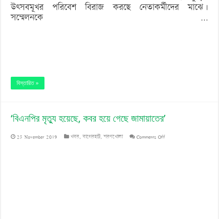
উৎসবমূখর পরিবেশ বিরাজ করছে নেতাকর্মীদের মাঝে।
সম্মেলনকে …
বিস্তারিত »
‘বিএনপির মৃত্যু হয়েছে, কবর হয়ে গেছে জামায়াতের’
on
25 November 2019
খবর
,
বাগেরহাট
,
শরণখোলা
Comments Off
‘বিএনপির
মৃত্যু
হয়েছে,
কবর
হয়ে