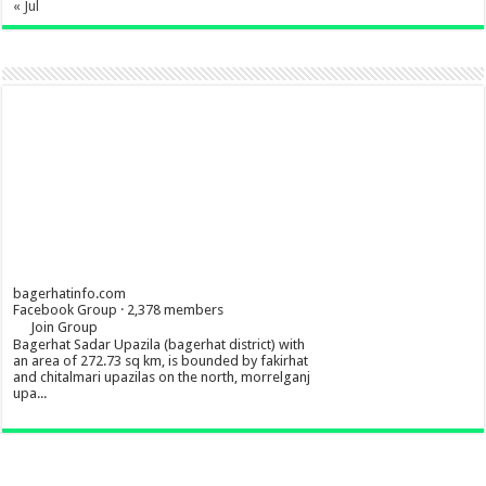
« Jul
bagerhatinfo.com
Facebook Group · 2,378 members
Join Group
Bagerhat Sadar Upazila (bagerhat district) with
an area of 272.73 sq km, is bounded by fakirhat
and chitalmari upazilas on the north, morrelganj
upa...