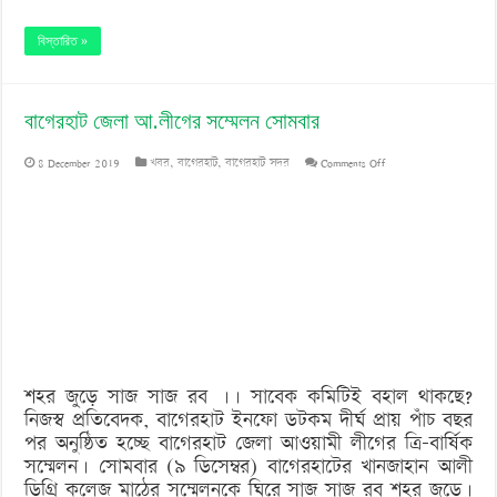
বিস্তারিত »
বাগেরহাট জেলা আ.লীগের সম্মেলন সোমবার
on
8 December 2019
খবর
,
বাগেরহাট
,
বাগেরহাট সদর
Comments Off
বাগেরহাট
জেলা
আ.লীগের
সম্মেলন
সোমবার
শহর জুড়ে সাজ সাজ রব ।। সাবেক কমিটিই বহাল থাকছে?
নিজস্ব প্রতিবেদক, বাগেরহাট ইনফো ডটকম দীর্ঘ প্রায় পাঁচ বছর
পর অনুষ্ঠিত হচ্ছে বাগেরহাট জেলা আওয়ামী লীগের ত্রি-বার্ষিক
সম্মেলন। সোমবার (৯ ডিসেম্বর) বাগেরহাটের খানজাহান আলী
ডিগ্রি কলেজ মাঠের সম্মেলনকে ঘিরে সাজ সাজ রব শহর জুড়ে।