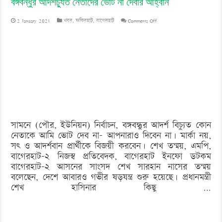
বঙ্গবন্ধুর আদর্শচ্যুত নেতাদের ভোট না দেবার আহ্বান
on
2 January 2021
খবর
,
ফকিরহাট
,
বাগেরহাট
Comments Off
বঙ্গবন্ধুর
আদর্শচ্যুত
নেতাদের
ভোট
না
দেবার
সামনে (পৌর, ইউনিয়ন) নির্বাচন, বঙ্গবন্ধুর আদর্শ বিচ্যুত কোন
আহ্বান
নেতাকে আমি ভোট দেব না- আপনারাও দিবেন না। মার্কা নয়,
সৎ ও আদর্শবান প্রার্থীকে বিজয়ী করবেন। শেখ তন্ময়, এমপি,
বাগেরহাট-২ নিজস্ব প্রতিবেদক, বাগেরহাট ইনফো ডটকম
বাগেরহাট-২ আসনের সাংসদ শেখ সারহান নাসের তন্ময়
বলেছেন, দেশে আবারও গভীর ষড়যন্ত্র শুরু হয়েছে। প্রধানমন্ত্রী
শেখ হাসিনার কিছু …