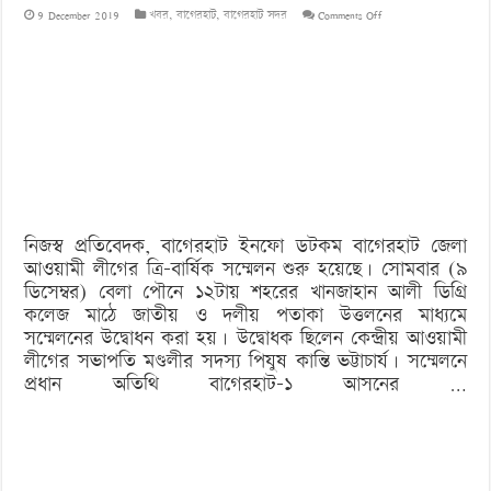
on
9 December 2019
খবর
,
বাগেরহাট
,
বাগেরহাট সদর
Comments Off
পৌনে
৫
বছর
পর
বাগেরহাট
জেলা
নিজস্ব প্রতিবেদক, বাগেরহাট ইনফো ডটকম বাগেরহাট জেলা
আওয়ামী
আওয়ামী লীগের ত্রি-বার্ষিক সম্মেলন শুরু হয়েছে। সোমবার (৯
লীগের
ডিসেম্বর) বেলা পৌনে ১২টায় শহরের খানজাহান আলী ডিগ্রি
কলেজ মাঠে জাতীয় ও দলীয় পতাকা উত্তলনের মাধ্যমে
সম্মেলন
সম্মেলনের উদ্বোধন করা হয়। উদ্বোধক ছিলেন কেন্দ্রীয় আওয়ামী
লীগের সভাপতি মণ্ডলীর সদস্য পিযুষ কান্তি ভট্টাচার্য। সম্মেলনে
প্রধান অতিথি বাগেরহাট-১ আসনের …