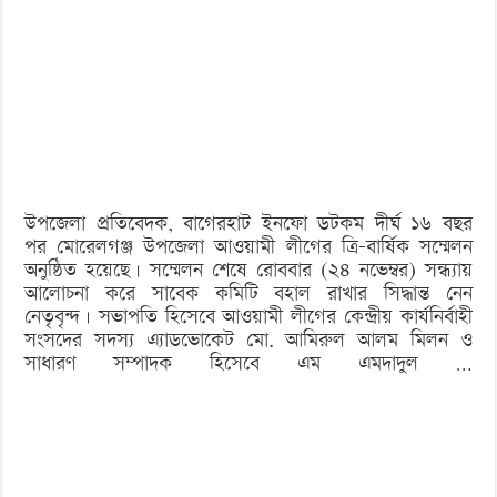
১৬
বছর
পর
মোরেলগঞ্জ
আ.লীগের
সম্মেলন:
উপজেলা প্রতিবেদক, বাগেরহাট ইনফো ডটকম দীর্ঘ ১৬ বছর
সভাপতি-
পর মোরেলগঞ্জ উপজেলা আওয়ামী লীগের ত্রি-বার্ষিক সম্মেলন
সম্পাদক
অনুষ্ঠিত হয়েছে। সম্মেলন শেষে রোববার (২৪ নভেম্বর) সন্ধ্যায়
আলোচনা করে সাবেক কমিটি বহাল রাখার সিদ্ধান্ত নেন
বহাল
নেতৃবৃন্দ। সভাপতি হিসেবে আওয়ামী লীগের কেন্দ্রীয় কার্যনির্বাহী
সংসদের সদস্য এ্যাডভোকেট মো. আমিরুল আলম মিলন ও
সাধারণ সম্পাদক হিসেবে এম এমদাদুল …