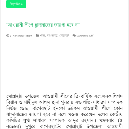
বিস্তারিত »
‘আওয়ামী লীগে ধান্দাবাজের জায়গা হবে না’
on
5 November 2019
খবর
,
বাগেরহাট
,
মোল্লাহাট
Comments Off
‘আওয়ামী
লীগে
ধান্দাবাজের
জায়গা
হবে
না’
মোল্লাহাট উপজেলা আওয়ামী লীগের ত্রি-বার্ষিক সম্মেলনকালিপদ
বিশ্বাস ও শাহীনুল আলম ছানা পুনরায় সভাপতি-সাধারণ সম্পাদক
নিউজ ডেস্ক, বাগেরহাট ইনফো ডটকম আওয়ামী লীগে কোন
ধান্দাবাজের জায়গা হবে না বলে মন্তব্য করেছেন দলের কেন্দ্রীয়
কমিটির যুগ্ম সাধারণ সম্পাদক আব্দুর রহমান। মঙ্গলবার (৫
নভেম্বর) দুপুরে বাগেরহাটের মোল্লাহাট উপজেলা আওয়ামী