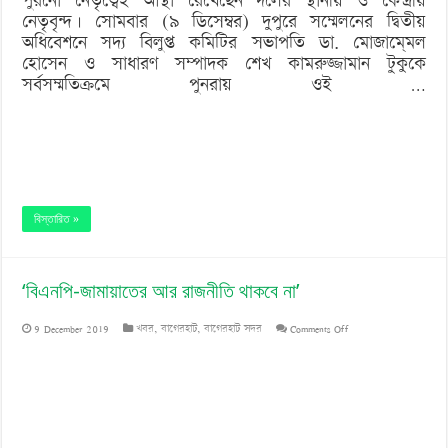
পুরনো নেতৃত্বেই আস্থা রেখেছেন দলের স্থানীয় ও কেন্দ্রীয়
নেতৃবৃন্দ। সোমবার (৯ ডিসেম্বর) দুপুরে সম্মেলনের দ্বিতীয়
অধিবেশনে সদ্য বিলুপ্ত কমিটির সভাপতি ডা. মোজামে্মল
হোসেন ও সাধারণ সম্পাদক শেখ কামরুজ্জামান টুকুকে
সর্বসম্মতিক্রমে পুনরায় ওই …
বিস্তারিত »
‘বিএনপি-জামায়াতের আর রাজনীতি থাকবে না’
on
9 December 2019
খবর
,
বাগেরহাট
,
বাগেরহাট সদর
Comments Off
‘বিএনপি-
জামায়াতের
আর
রাজনীতি