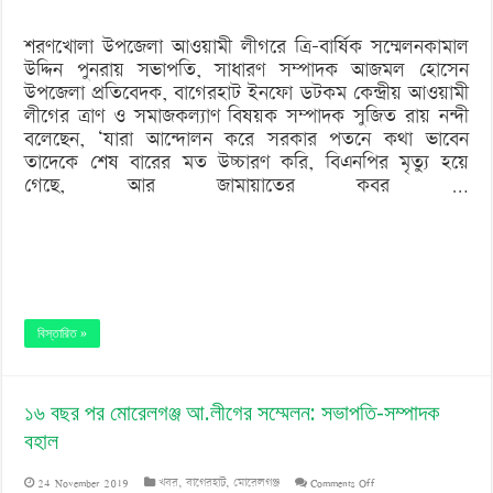
গেছে
শরণখোলা উপজেলা আওয়ামী লীগরে ত্রি-বার্ষিক সম্মেলনকামাল
জামায়াতের’
উদ্দিন পুনরায় সভাপতি, সাধারণ সম্পাদক আজমল হোসেন
উপজেলা প্রতিবেদক, বাগেরহাট ইনফো ডটকম কেন্দ্রীয় আওয়ামী
লীগের ত্রাণ ও সমাজকল্যাণ বিষয়ক সম্পাদক সুজিত রায় নন্দী
বলেছেন, ‘যারা আন্দোলন করে সরকার পতনে কথা ভাবেন
তাদেকে শেষ বারের মত উচ্চারণ করি, বিএনপির মৃত্যু হয়ে
গেছে, আর জামায়াতের কবর …
বিস্তারিত »
১৬ বছর পর মোরেলগঞ্জ আ.লীগের সম্মেলন: সভাপতি-সম্পাদক
বহাল
on
24 November 2019
খবর
,
বাগেরহাট
,
মোরেলগঞ্জ
Comments Off