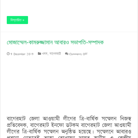
বিস্তারিত »
মোজাম্মেল-কামরুজ্জামান আবারও সভাপতি-সম্পাদক
on
9 December 2019
খবর
,
বাগেরহাট
Comments Off
মোজাম্মেল-
কামরুজ্জামান
আবারও
সভাপতি-
সম্পাদক
বাগেরহাট জেলা আওয়ামী লীগের ত্রি-বার্ষিক সম্মেলন নিজস্ব
প্রতিবেদক, বাগেরহাট ইনফো ডটকম বাগেরহাট জেলা আওয়ামী
লীগের ত্রি-বার্ষিক সম্মেলন অনুষ্ঠিত হয়েছে। সম্মেলনে আবারও