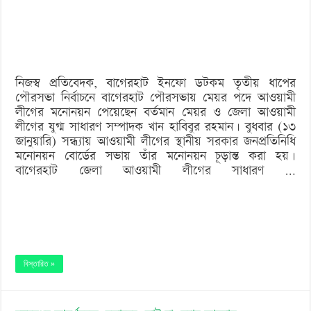
‘বড় নাশকতার জন্য’ অস্ত্র নিয়ে বাগেরহাটে ঢুকছিল তারা
নৌকার
মাঝি
খান
নিজস্ব প্রতিবেদক, বাগেরহাট ইনফো ডটকম তৃতীয় ধাপের
হাবিবুর
পৌরসভা নির্বাচনে বাগেরহাট পৌরসভায় মেয়র পদে আওয়ামী
রহমান
লীগের মনোনয়ন পেয়েছেন বর্তমান মেয়র ও জেলা আওয়ামী
লীগের যুগ্ম সাধারণ সম্পাদক খান হাবিবুর রহমান। বুধবার (১৩
জানুয়ারি) সন্ধ্যায় আওয়ামী লীগের স্থানীয় সরকার জনপ্রতিনিধি
মনোনয়ন বোর্ডের সভায় তাঁর মনোনয়ন চূড়ান্ত করা হয়।
বাগেরহাট জেলা আওয়ামী লীগের সাধারণ …
বিস্তারিত »