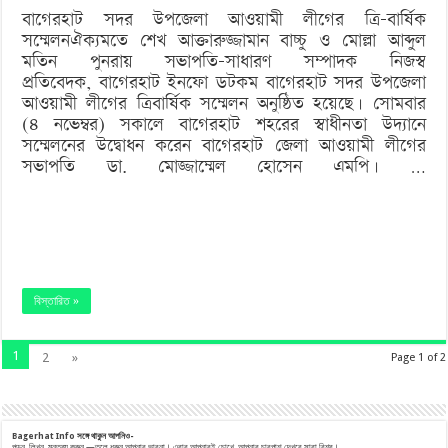
বাগেরহাট সদর উপজেলা আওয়ামী লীগের ত্রি-বার্ষিক
না’
সম্মেলনঐক্যমতে শেখ আক্তারুজ্জামান বাচ্চু ও মোল্লা আব্দুল
মতিন পুনরায় সভাপতি-সাধারণ সম্পাদক নিজস্ব
প্রতিবেদক, বাগেরহাট ইনফো ডটকম বাগেরহাট সদর উপজেলা
আওয়ামী লীগের ত্রিবার্ষিক সম্মেলন অনুষ্ঠিত হয়েছে। সোমবার
(৪ নভেম্বর) সকালে বাগেরহাট শহরের স্বাধীনতা উদ্যানে
সম্মেলনের উদ্বোধন করেন বাগেরহাট জেলা আওয়ামী লীগের
সভাপতি ডা. মোজ্জাম্মেল হোসেন এমপি। …
বিস্তারিত »
1
2
»
Page 1 of 2
Bagerhat Info
সঙ্গে
থাকুন
আপনিও-
পড়ুন, লিখুন, মন্তব্য করুন —তুলে ধরুন আপনার ভাবনা। এবার আপনারই চোখে, আপনার চারপাশ দেখবে সারা বিশ্ব।