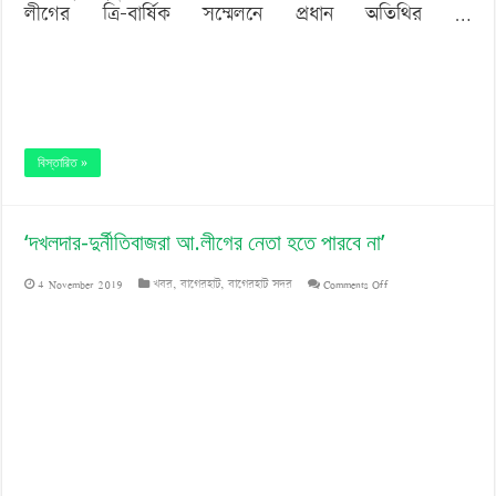
লীগের ত্রি-বার্ষিক সম্মেলনে প্রধান অতিথির …
বিস্তারিত »
‘দখলদার-দুর্নীতিবাজরা আ.লীগের নেতা হতে পারবে না’
on
4 November 2019
খবর
,
বাগেরহাট
,
বাগেরহাট সদর
Comments Off
‘দখলদার-
দুর্নীতিবাজরা
আ.লীগের
নেতা
হতে
পারবে