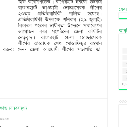
স্টাফ করেসপন্ডেন্ট | বাগেরহাট ইনফো ডটকম
বাগেরহাটে আওয়ামী স্বোচ্ছাসেবক লীগের
সেচ্ছাসেবক
ফেস
২৩তম প্রতিষ্ঠাবার্ষিকী পালিত হয়েছে।
লীগের
প্রতিষ্ঠাবার্ষিকী উপলক্ষে শনিবার (২৯ জুলাই)
বিকেলে শহরের স্বাধীনতা উদ্যেনে সমাবেশের
প্রতিষ্ঠাবার্ষিকী
আয়োজন করে সংগঠনের জেলা কমিটির
আর্
পালিত
নেতৃবৃন্দ। বাগেরহাট জেলা স্বোচ্ছাসেবক
লীগের আহ্বায়ক শেখ মোস্তাফিজুর রহমান
্যে বক্তব্য দেন- জেলা আওয়ামী লীগের সভাপতি ডা.
« J
্ষোভ মানববন্ধন
on
nts Off
কলেজ