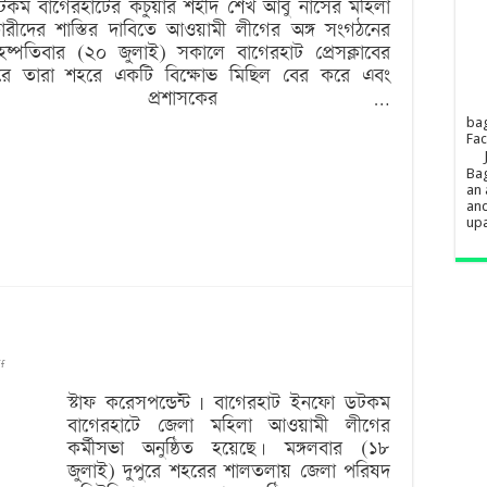
 ডটকম বাগেরহাটের কচুয়ার শহীদ শেখ আবু নাসের মহিলা
ারীদের শাস্তির দাবিতে আওয়ামী লীগের অঙ্গ সংগঠনের
সরকারিকরণ
বৃহষ্পতিবার (২০ জুলাই) সকালে বাগেরহাট প্রেসক্লাবের
স্থগিত:
পরে তারা শহরে একটি বিক্ষোভ মিছিল বের করে এবং
জেলা প্রশাসকের …
প্রতিবাদে
ba
বিক্ষোভ
Fa
মানববন্ধন
Bag
an 
and
upa
on
ff
মহিলা
স্টাফ করেসপন্ডেন্ট | বাগেরহাট ইনফো ডটকম
বাগেরহাটে জেলা মহিলা আওয়ামী লীগের
আওয়ামী
কর্মীসভা অনুষ্ঠিত হয়েছে। মঙ্গলবার (১৮
লীগের
জুলাই) দুপুরে শহরের শালতলায় জেলা পরিষদ