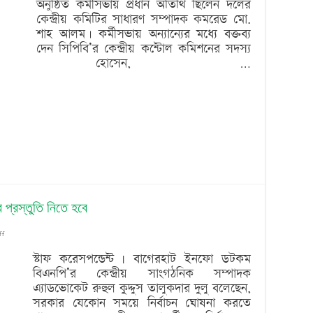
অনুষ্ঠিত কর্মীসভায় প্রধান অতিথি ছিলেন দলের
কেন্দ্রীয় কমিটির সাধারণ সম্পাদক কমরেড মো.
শাহ আলম। কর্মীসভায় অন্যান্যের মধ্যে বক্তব্য
দেন সিপিবি’র কেন্দ্রীয় কন্টোল কমিশনের সদস্য
রাব হোসেন, …
র প্রস্তুতি নিতে হবে
on
ff
বিএনপি
স্টাফ করেসপন্ডেন্ট | বাগেরহাট ইনফো ডটকম
বিএনপি’র কেন্দ্রীয় সাংগঠনিক সম্পাদক
নেতাকর্মীদের
এ্যাডভোকেট রুহুল কুদ্দুস তালুকদার দুলু বলেছেন,
নির্বাচন
সরকার যেকোন সময়ে নির্বাচন ঘোষনা করতে