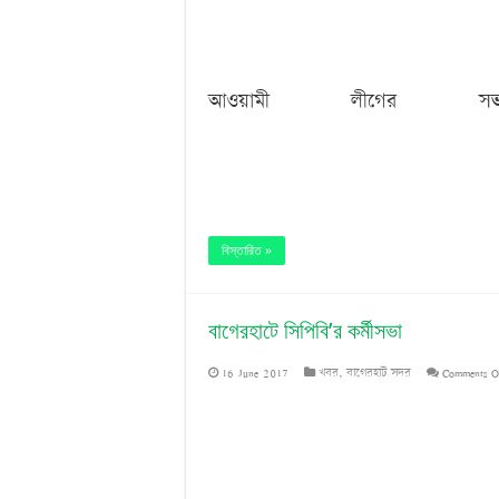
আওয়ামী লীগের স
বিস্তারিত »
বাগেরহাটে সিপিবি’র কর্মীসভা
16 June 2017
খবর
,
বাগেরহাট সদর
Comments O