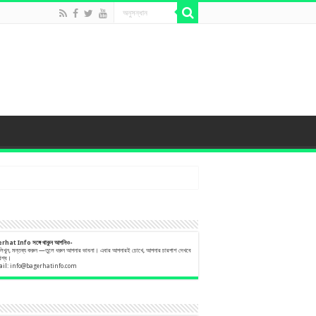
erhat Info
সঙ্গে
থাকুন
আপনিও-
 লিখুন, মন্তব্য করুন —তুলে ধরুন আপনার ভাবনা। এবার আপনারই চোখে, আপনার চারপাশ দেখবে
বিশ্ব।
ail:
info@bagerhatinfo.com