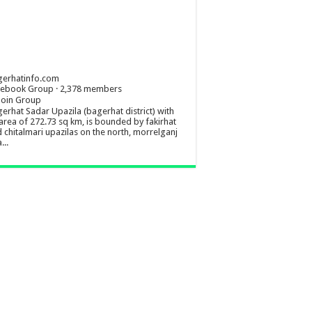
gerhatinfo.com
cebook Group · 2,378 members
Join Group
erhat Sadar Upazila (bagerhat district) with
area of 272.73 sq km, is bounded by fakirhat
 chitalmari upazilas on the north, morrelganj
...