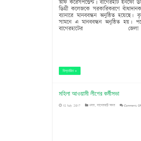
স্টাফ করেসপন্ডেন্ট | বাগেরহাট ইনফো
ডিগ্রী কলেজকে সরকারিকরণে বাঁধাদানক
ব্যানারে মানববন্ধন অনুষ্ঠিত হয়েছে। 
সামনে এ মানববন্ধন অনুষ্ঠিত হয়। 
বাগেরহাটের 
বিস্তারিত »
মহিলা আওয়ামী লীগের কর্মীসভা
18 July 2017
খবর
,
বাগেরহাট সদর
Comments O