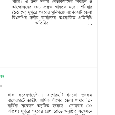
পারে। এ জন্য দলীয় নেতাকর্মীদের নির্বাচন ও
ও
আন্দোলনের জন্য প্রস্তুত থাকতে হবে। শনিবার
আন্দোলনের
(১৩ মে) দুপুরে শহরের মুনিগঞ্জে বাগেরহাট জেলা
বিএনপির দলীয় কার্যালয়ে আয়োজিত প্রতিনিধি
প্রস্তুতি
্রধান অতিথির …
নিতে
হবে
েলন
on
ff
বাগেরহাটে
স্টাফ করেসপন্ডেন্ট | বাগেরহাট ইনফো ডটকম
বাগেরহাটে জাতীয় শ্রমিক লীগের জেলা শাখার ত্রি-
শ্রমিক
বার্ষিক সম্মেলন অনুষ্ঠিত হয়েছে। সোমবার (১১
লীগের
এপ্রিল) দুপুরে শহরের রেল রোডে অনুষ্ঠিত সম্মেলনে