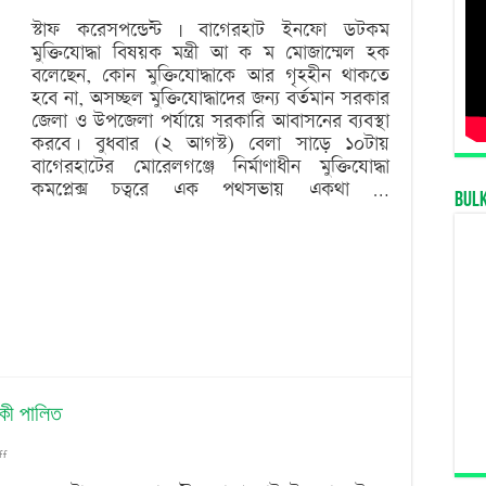
অসচ্ছল
স্টাফ করেসপন্ডেন্ট | বাগেরহাট ইনফো ডটকম
মুক্তিযোদ্ধা বিষয়ক মন্ত্রী আ ক ম মোজাম্মেল হক
ুক্তিযোদ্ধাদের
বলেছেন, কোন মুক্তিযোদ্ধাকে আর গৃহহীন থাকতে
আবাসনের
হবে না, অসচ্ছল মুক্তিযোদ্ধাদের জন্য বর্তমান সরকার
জেলা ও উপজেলা পর্যায়ে সরকারি আবাসনের ব্যবস্থা
্যবস্থা
করবে। বুধবার (২ আগস্ট) বেলা সাড়ে ১০টায়
করবে
বাগেরহাটের মোরেলগঞ্জে নির্মাণাধীন মুক্তিযোদ্ধা
কমপ্লেক্স চত্বরে এক পথসভায় একথা …
রকার’
Bul
িকী পালিত
on
ff
বাগেরহাটে