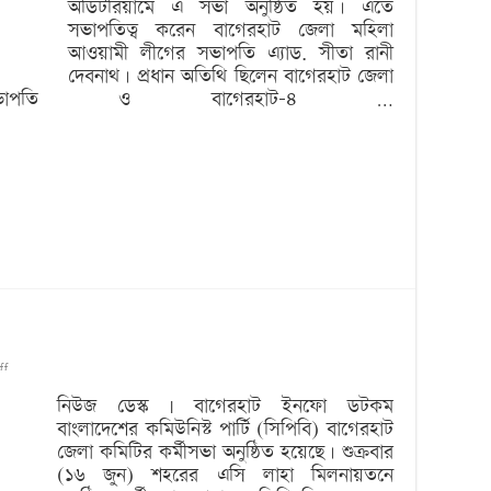
অডিটরিয়ামে এ সভা অনুষ্ঠিত হয়। এতে
কর্মীসভা
সভাপতিত্ব করেন বাগেরহাট জেলা মহিলা
আওয়ামী লীগের সভাপতি এ্যাড. সীতা রানী
দেবনাথ। প্রধান অতিথি ছিলেন বাগেরহাট জেলা
ভাপতি ও বাগেরহাট-৪ …
on
ff
বাগেরহাটে
নিউজ ডেস্ক | বাগেরহাট ইনফো ডটকম
বাংলাদেশের কমিউনিস্ট পার্টি (সিপিবি) বাগেরহাট
সিপিবি’র
জেলা কমিটির কর্মীসভা অনুষ্ঠিত হয়েছে। শুক্রবার
কর্মীসভা
(১৬ জুন) শহরের এসি লাহা মিলনায়তনে