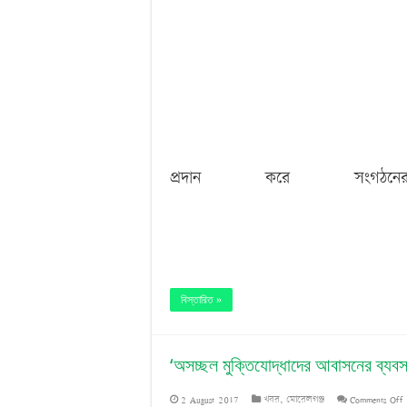
মহাসড়ক ঝুঁকি বাড়ছে বিশ্ব ঐতিহ্য ষাটগম্বুজ মসজিদ
বাগেরহাটে পুলিশের অভিযানে ৪টি আগ্নেয়াস্ত্রসহ 
‘বড় নাশকতার জন্য’ অস্ত্র নিয়ে বাগেরহাটে ঢুকছিল ত
প্রদান করে সংগঠনে
বিস্তারিত »
‘অসচ্ছল মুক্তিযোদ্ধাদের আবাসনের ব্যবস
o
2 August 2017
খবর
,
মোরেলগঞ্জ
Comments Off