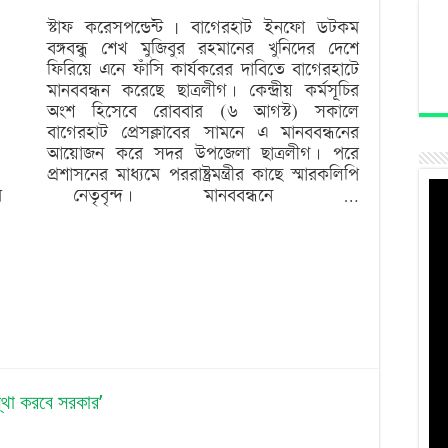
বঙ্গবন্ধুর
স্টাফ করেসপন্ডেন্ট | বাগেরহাট ইনফো ডটকম
ের
বঙ্গবন্ধু শেখ মুজিবুর রহমানের খুনিদের দেশে
পলাতক
আটক ১১
ফিরিয়ে এনে ফাঁসি কার্যকরের দাবিতে বাগেরহাটে
খুনিদের
মানববন্ধন করেছে ছাত্রলীগ। কেন্দ্রীয় কর্মসূচির
ারা
অংশ হিসেবে রোববার (৬ আগস্ট) সকালে
ফাঁসি
বাগেরহাট প্রেসক্লাবের সামনে এ মানববন্ধনের
কার্যকরের
আয়োজন করে সদর উপজেলা ছাত্রলীগ। পরে
প্রশাসনের মাধ্যমে পররাষ্ট্রমন্ত্রীর কাছে স্মারকলিপি
দাবি
র নেতৃবৃন্দ। মানববন্ধনে …
্থা করবে সরকার’
n