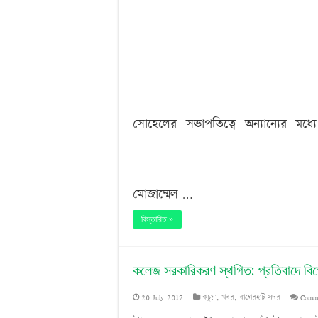
সোহেলের সভাপতিত্বে অন্যান্যের মধ
মোজাম্মেল …
বিস্তারিত »
কলেজ সরকারিকরণ স্থগিত: প্রতিবাদে বিক
20 July 2017
কচুয়া
,
খবর
,
বাগেরহাট সদর
Comme