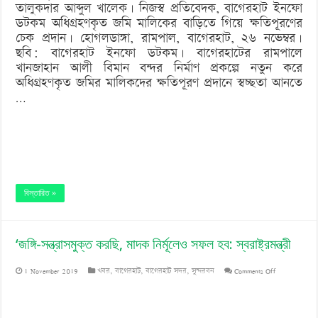
তালুকদার আব্দুল খালেক। নিজস্ব প্রতিবেদক, বাগেরহাট ইনফো
প্রদান
ডটকম অধিগ্রহণকৃত জমি মালিকের বাড়িতে গিয়ে ক্ষতিপূরণের
চেক প্রদান। হোগলডাঙ্গা, রামপাল, বাগেরহাট, ২৬ নভেম্বর।
ছবি: বাগেরহাট ইনফো ডটকম। বাগেরহাটের রামপালে
খানজাহান আলী বিমান বন্দর নির্মাণ প্রকল্পে নতুন করে
অধিগ্রহণকৃত জমির মালিকদের ক্ষতিপূরণ প্রদানে স্বচ্ছতা আনতে
…
বিস্তারিত »
‘জঙ্গি-সন্ত্রাসমুক্ত করছি, মাদক নির্মূলেও সফল হব: স্বরাষ্ট্রমন্ত্রী
on
1 November 2019
খবর
,
বাগেরহাট
,
বাগেরহাট সদর
,
সুন্দরবন
Comments Off
‘জঙ্গি-
সন্ত্রাসমুক্ত