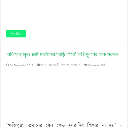
বিস্তারিত »
অধিগ্রহণকৃত জমি মালিকের ‘বাড়ি গিয়ে’ ক্ষতিপূরণের চেক প্রদান
on
26 November 2019
খবর
,
বাগেরহাট
,
রামপাল
,
সারাদেশ
Comments Off
অধিগ্রহণকৃত
জমি
মালিকের
‘বাড়ি
গিয়ে’
ক্ষতিপূরণের
‘ক্ষতিপূরণ প্রদানের যেন কেউ হয়রানির শিকার না হয়’ –
চেক