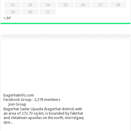
22
23
24
25
26
27
28
29
30
31
« Jul
bagerhatinfo.com
Facebook Group · 2,378 members
Join Group
Bagerhat Sadar Upazila (bagerhat district) with
an area of 272.73 sq km, is bounded by fakirhat
and chitalmari upazilas on the north, morrelganj
upa...