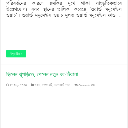
পরিবর্তনের কারণে হুমকির মুখে থাকা সাংস্কৃতিকভাবে
উল্লেখযোগ্য এসব স্থানের তালিকা করেছে ‘ওয়ার্ল্ড মনুমেন্টস
ওয়াচ’। ওয়ার্ল্ড মনুমেন্টস ওয়াচ মূলত ওয়ার্ল্ড মনুমেন্টস ফান্ড …
বিস্তারিত »
ছিলেন ঝুপড়িতে, পেলেন নতুন ঘর-ঠিকানা
on
12 May 2020
খবর
,
বাগেরহাট
,
বাগেরহাট সদর
Comments Off
ছিলেন
ঝুপড়িতে,
পেলেন
নতুন
ঘর-