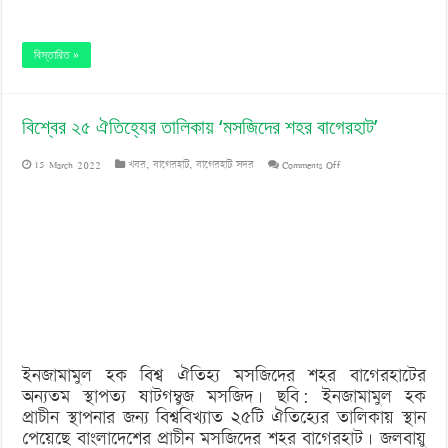
বিস্তারিত »
বিশ্বের ২৫ ঐতিহ্যের তালিকায় ‘মসজিদের শহর বাগেরহাট’
on
15 March 2022
খবর
,
বাগেরহাট
,
বাগেরহাট সদর
Comments Off
বিশ্বের
২৫
ঐতিহ্যের
তালিকায়
‘মসজিদের
শহর
ইনজামামুল হক বিশ্ব ঐতিহ্য মসজিদের শহর বাগেরহাটের
বাগেরহাট’
অন্যতম স্থাপত্য ষাটগম্বুজ মসজিদ। ছবি: ইনজামামুল হক
প্রাচীন স্থাপনার জন্য বিশ্ববিখ্যাত ২৫টি ঐতিহ্যের তালিকায় স্থান
পেয়েছে বাংলাদেশের প্রাচীন মসজিদের শহর বাগেরহাট। জলবায়ু