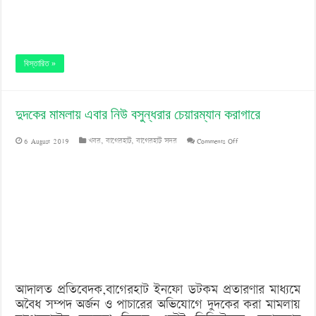
বিস্তারিত »
দুদকের মামলায় এবার নিউ বসুন্ধরার চেয়ারম্যান করাগারে
on
6 August 2019
খবর
,
বাগেরহাট
,
বাগেরহাট সদর
Comments Off
দুদকের
মামলায়
এবার
নিউ
বসুন্ধরার
চেয়ারম্যান
আদালত প্রতিবেদক,বাগেরহাট ইনফো ডটকম প্রতারণার মাধ্যমে
করাগারে
অবৈধ সম্পদ অর্জন ও পাচারের অভিযোগে দুদকের করা মামলায়