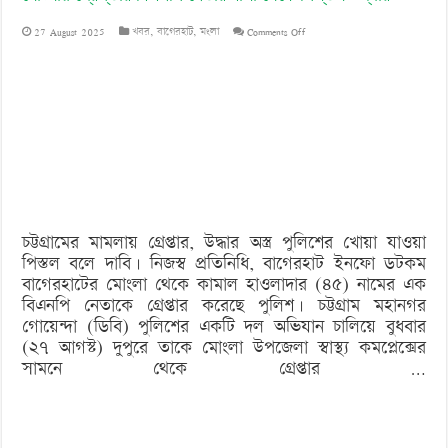
‘বড় নাশকতার জন্য’ অস্ত্র নিয়ে বাগেরহাটে ঢুকছিল তারা
on
27 August 2025
খবর
,
বাগেরহাট
,
মংলা
Comments Off
মোংলায়
গ্রেপ্তার
বিএনপি
নেতার
বাসা
থেকে
চট্টগ্রামের মামলায় গ্রেপ্তার, উদ্ধার অস্ত্র পুলিশের খোয়া যাওয়া
পিস্তল
পিস্তল বলে দাবি। নিজস্ব প্রতিনিধি, বাগেরহাট ইনফো ডটকম
উদ্ধার
বাগেরহাটের মোংলা থেকে কামাল হাওলাদার (৪৫) নামের এক
বিএনপি নেতাকে গ্রেপ্তার করেছে পুলিশ। চট্টগ্রাম মহানগর
গোয়েন্দা (ডিবি) পুলিশের একটি দল অভিযান চালিয়ে বুধবার
(২৭ আগস্ট) দুপুরে তাকে মোংলা উপজেলা স্বাস্থ্য কমপ্লেক্সের
সামনে থেকে গ্রেপ্তার …