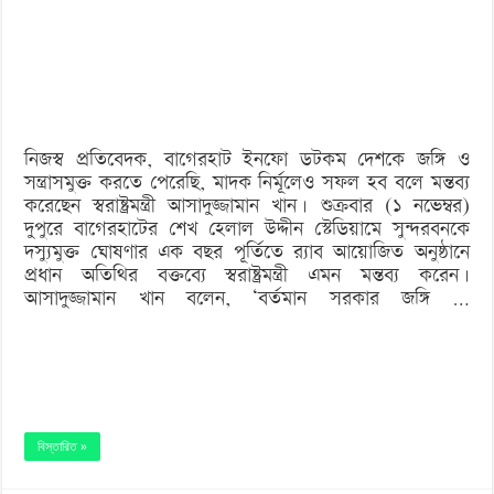
করছি,
মাদক
নির্মূলেও
সফল
নিজস্ব প্রতিবেদক, বাগেরহাট ইনফো ডটকম দেশকে জঙ্গি ও
হব:
সন্ত্রাসমুক্ত করতে পেরেছি, মাদক নির্মূলেও সফল হব বলে মন্তব্য
স্বরাষ্ট্রমন্ত্রী
করেছেন স্বরাষ্ট্রমন্ত্রী আসাদুজ্জামান খান। শুক্রবার (১ নভেম্বর)
দুপুরে বাগেরহাটের শেখ হেলাল উদ্দীন স্টেডিয়ামে সুন্দরবনকে
দস্যুমুক্ত ঘোষণার এক বছর পূর্তিতে র‍্যাব আয়োজিত অনুষ্ঠানে
প্রধান অতিথির বক্তব্যে স্বরাষ্ট্রমন্ত্রী এমন মন্তব্য করেন।
আসাদুজ্জামান খান বলেন, ‘বর্তমান সরকার জঙ্গি …
বিস্তারিত »