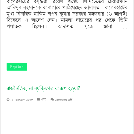
বাগেরহাটের বসুন্ধরা রিয়েল এস্টেট লিমিটেডের চেয়ারম্যান
আনিসুর রহমানকে কারাগারে পাঠিয়েছেন আদালত। বাগেরহাটের
মুখ্য বিচারিক হাকিম স্বপন কুমার সরকার মঙ্গলবার (৬ আগস্ট)
বিকেলে এ আদেশ দেন। মামলা দায়েরের পর থেকে তিনি
পলাতক ছিলেন। আদালত সূত্রে জানা …
বিস্তারিত »
রাজনৈতিক, না ব্যক্তিগত কারণে হত্যা?
on
15 February 2019
খবর
Comments Off
রাজনৈতিক,
না
ব্যক্তিগত