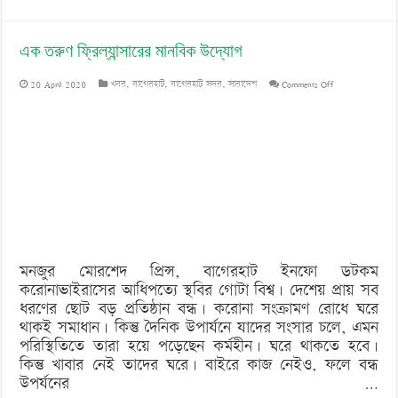
এক তরুণ ফ্রিল্যান্সারের মানবিক উদ্যোগ
on
20 April 2020
খবর
,
বাগেরহাট
,
বাগেরহাট সদর
,
সারাদেশ
Comments Off
এক
তরুণ
ফ্রিল্যান্সারের
মানবিক
উদ্যোগ
মনজুর মোরশেদ প্রিন্স, বাগেরহাট ইনফো ডটকম
করোনাভাইরাসের আধিপত্যে স্থবির গোটা বিশ্ব। দেশেয় প্রায় সব
ধরণের ছোট বড় প্রতিষ্ঠান বন্ধ। করোনা সংক্রামণ রোধে ঘরে
থাকই সমাধান। কিন্তু দৈনিক উপার্যনে যাদের সংসার চলে, এমন
পরিস্থিতিতে তারা হয়ে পড়েছেন কর্মহীন। ঘরে থাকতে হবে।
কিন্তু খাবার নেই তাদের ঘরে। বাইরে কাজ নেইও, ফলে বন্ধ
উপর্যনের …