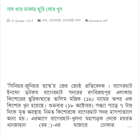
নাম ধরে ডাকায় ছুরি মেরে খুন
on
19 October 2019
খবর
,
বাগেরহাট
,
বাগেরহাট সদর
Comments Off
নাম
ধরে
ডাকায়
ছুরি
মেরে
খুন
‘সিনিয়র-জুনিয়র দ্বন্দ্বে’র জের জ্যেষ্ঠ প্রতিবেদক | বাগেরহাট
ইনফো ডটকম বাগেরহাট সদরের রণবিজয়পুর এলাকায়
কিশোরের ছুরিকাঘাতে তালিম মল্লিক (১৯) নামের অপর এক
কিশোর খুন হয়েছে। শুক্রবার (১৮ অক্টোবর) সন্ধ্যা সাড়ে ৭ টার
দিকে মৃত অবস্থায় নিহত কিশোরকে বাগেরহাট সদর হাসপাতালে
আনা হয়। এরআগে বাগেরহাট-খুলনা মহাসড়ক থেকে হযরত
খানজাহান (রহ:)-এর মাজারে ঢোকার …