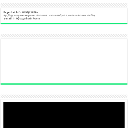
Bagerhat Info
সঙ্গে
থাকুন
আপনিও-
পড়ুন, লিখুন, মন্তব্য করুন —তুলে ধরুন আপনার ভাবনা। এবার আপনারই চোখে, আপনার চারপাশ দেখবে সারা বিশ্ব।
e
-mail:
info@bagerhatinfo.com