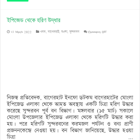
ইপিজেড থেকে হরিণ উদ্ধার
on
15 March 2022
খবর
,
বাগেরহাট
,
মংলা
,
সুন্দরবন
Comments Off
ইপিজেড
থেকে
হরিণ
উদ্ধার
নিজস্ব প্রতিবেদক, বাগেরহাট ইনফো ডটকম বাগেরহাটের মোংলা
ইপিজেড এলাকা থেকে আহত অবস্থায় একটি চিত্রা হরিণ উদ্ধার
করেছে সুন্দরবন পূর্ব বন বিভাগ। মঙ্গলবার (১৫ মার্চ) সকালে
মোংলা উপজেলার ইপিজেড এলাকা থেকে হরিণটি উদ্ধার করা
হয়। পরে হরিণটি সুন্দরবনের করমজল পর্যটন ও বন্য প্রাণী
প্রজননকেন্দ্রে নেওয়া হয়। বন বিভাগ জানিয়েছে, উদ্ধার হওয়া
চিত্রা …