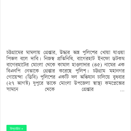
‘বড় নাশকতার জন্য’ অস্ত্র নিয়ে বাগেরহাটে ঢুকছিল তারা
গ্রেপ্তার
বিএনপি
নেতার
বাসা
থেকে
চট্টগ্রামের মামলায় গ্রেপ্তার, উদ্ধার অস্ত্র পুলিশের খোয়া যাওয়া
পিস্তল
পিস্তল বলে দাবি। নিজস্ব প্রতিনিধি, বাগেরহাট ইনফো ডটকম
উদ্ধার
বাগেরহাটের মোংলা থেকে কামাল হাওলাদার (৪৫) নামের এক
বিএনপি নেতাকে গ্রেপ্তার করেছে পুলিশ। চট্টগ্রাম মহানগর
গোয়েন্দা (ডিবি) পুলিশের একটি দল অভিযান চালিয়ে বুধবার
(২৭ আগস্ট) দুপুরে তাকে মোংলা উপজেলা স্বাস্থ্য কমপ্লেক্সের
সামনে থেকে গ্রেপ্তার …
বিস্তারিত »