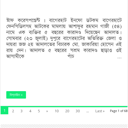
কারাদণ্ড
স্টাফ করেসপন্ডেন্ট | বাগেরহাট ইনফো ডটকম বাগেরহাটে
ফেনসিডিলসহ আটকের মামলায় আশাফুর রহমান গাজী (৫৪)
নামে এক ব্যক্তির ৫ বছরের কারাদণ্ড দিয়েছেন আদালত।
সোমবার (২৩ জুলাই) দুপুরে বাগেরহাটের অতিরিক্ত জেলা ও
দায়রা জজ ২য় আদালতের বিচারক মো. জাকারিয়া হোসেন এই
রায় দেন। আদালত ৫ বছরের সশ্রম কারাদণ্ড ছাড়াও ওই
আসামীকে পাঁচ …
বিস্তারিত »
1
2
3
4
5
»
10
20
30
...
Last »
Page 1 of 68