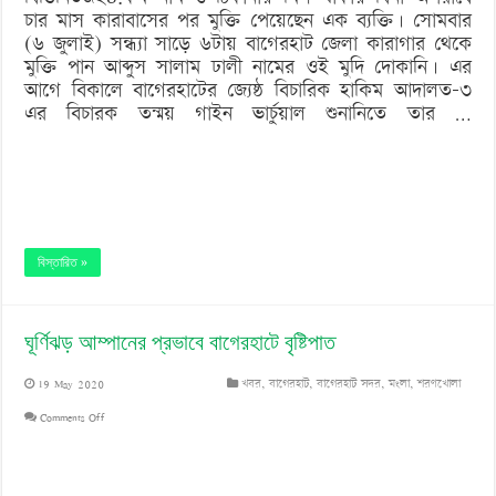
চার মাস কারাবাসের পর মুক্তি পেয়েছেন এক ব্যক্তি। সোমবার
(৬ জুলাই) সন্ধ্যা সাড়ে ৬টায় বাগেরহাট জেলা কারাগার থেকে
মুক্তি পান আব্দুস সালাম ঢালী নামের ওই মুদি দোকানি। এর
আগে বিকালে বাগেরহাটের জ্যেষ্ঠ বিচারিক হাকিম আদালত-৩
এর বিচারক তন্ময় গাইন ভার্চুয়াল শুনানিতে তার …
বিস্তারিত »
ঘূর্ণিঝড় আম্পানের প্রভাবে বাগেরহাটে বৃষ্টিপাত
19 May 2020
খবর
,
বাগেরহাট
,
বাগেরহাট সদর
,
মংলা
,
শরণখোলা
on
Comments Off
ঘূর্ণিঝড়
আম্পানের