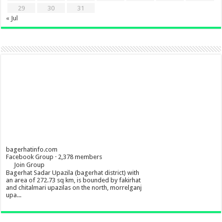
29
30
31
« Jul
bagerhatinfo.com
Facebook Group · 2,378 members
Join Group
Bagerhat Sadar Upazila (bagerhat district) with
an area of 272.73 sq km, is bounded by fakirhat
and chitalmari upazilas on the north, morrelganj
upa...