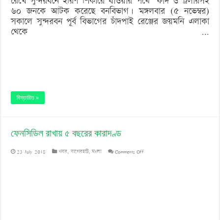
রেখে সুন্দরবনে হরিণ শিকারে যাওয়ার পথে’ ফাঁদ ও ট্রলারসহ
৬০ জনকে আটক করেছে বনবিভাগ। মঙ্গলবার (৫ নভেম্বর)
সকালে সুন্দরবন পূর্ব বিভাগের চাঁদপাই রেঞ্জের জয়মনি এলাকা
থেকে …
বিস্তারিত »
ফেনসিডিল রাখায় ৫ বছরের কারাদণ্ড
on
23 July 2018
খবর
,
বাগেরহাট
,
মংলা
Comments Off
ফেনসিডিল
রাখায়
৫
বছরের