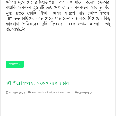
ক্ষতির মুখে দেশের চিংড়িশিল্প। গত এক মাসে বিদেশি ক্রেতারা
আদেশ
রপ্তানিকারকদের ২৯০টি ক্রয়াদেশ বাতিল করেছেন, যার আর্থিক
মূল্য ৪৬০ কোটি টাকা। এসব কারণে মাছ কোম্পানিগুলো
বাতিল
আপাতত চাষিদের কাছ থেকে মাছ কেনা বন্ধ করে দিয়েছে। কিছু
কারখানা শ্রমিকদের ছুটি দিয়েছে। খবর প্রথম আলো। শুধু
বাগেরহাটের …
বিস্তারিত »
নদী তীরে মিলল ৪৮০ কেজি সরকারি চাল
on
14 April 2020
খবর
,
বাগেরহাট
,
বাগেরহাট সদর
,
মংলা
Comments Off
নদী
তীরে
মিলল