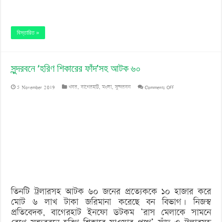
বিস্তারিত »
সুন্দরবনে ‘হরিণ শিকারের ফাঁদ’সহ আটক ৬০
on
5 November 2019
খবর
,
বাগেরহাট
,
মংলা
,
সুন্দরবন
Comments Off
সুন্দরবনে
‘হরিণ
শিকারের
ফাঁদ’সহ
আটক
৬০
তিনটি ট্রলারসহ আটক ৬০ জনের প্রত্যেককে ১০ হাজার করে
মোট ৬ লাখ টাকা জরিমানা করেছে বন বিভাগ। নিজস্ব
প্রতিবেদক, বাগেরহাট ইনফো ডটকম ‘রাস মেলাকে সামনে