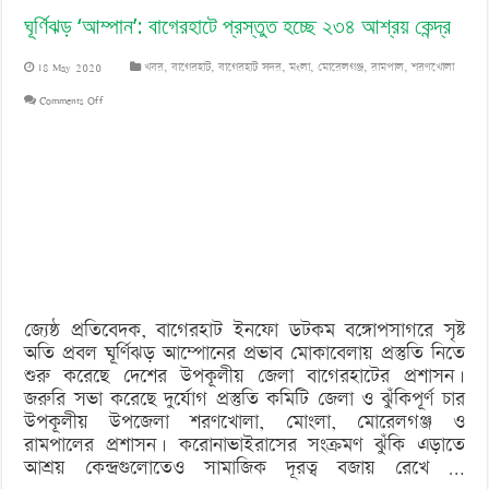
ঘূর্ণিঝড় ‘আম্পান’: বাগেরহাটে প্রস্তুত হচ্ছে ২৩৪ আশ্রয় কেন্দ্র
18 May 2020
খবর
,
বাগেরহাট
,
বাগেরহাট সদর
,
মংলা
,
মোরেলগঞ্জ
,
রামপাল
,
শরণখোলা
on
Comments Off
ঘূর্ণিঝড়
‘আম্পান’:
বাগেরহাটে
প্রস্তুত
হচ্ছে
২৩৪
জ্যেষ্ঠ প্রতিবেদক, বাগেরহাট ইনফো ডটকম বঙ্গোপসাগরে সৃষ্ট
আশ্রয়
অতি প্রবল ঘূর্ণিঝড় আম্পােনের প্রভাব মোকাবেলায় প্রস্তুতি নিতে
কেন্দ্র
শুরু করেছে দেশের উপকূলীয় জেলা বাগেরহাটের প্রশাসন।
জরুরি সভা করেছে দুর্যোগ প্রস্তুতি কমিটি জেলা ও ঝুঁকিপূর্ণ চার
উপকূলীয় উপজেলা শরণখোলা, মোংলা, মোরেলগঞ্জ ও
রামপালের প্রশাসন। করোনাভাইরাসের সংক্রমণ ঝুঁকি এড়াতে
আশ্রয় কেন্দ্রগুলোতেও সামাজিক দূরত্ব বজায় রেখে …