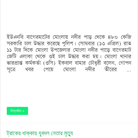
৪৮০
কেজি
সরকারি
ইউএনবি বাগেরহাটের মোংলায় নদীর পাড় থেকে ৪৮০ কেজি
চাল
সরকারি চাল উদ্ধার করেছে পুলিশ। সোমবার (১৩ এপ্রিল) রাত
১১ টার দিকে মোংলা উপজেলার মোংলা নদীর পাড়ে বাগেরহাট
জেটি এলাকা থেকে ওই চাল উদ্ধার করা হয়। মোংলা থানার
ভারপ্রাপ্ত কর্মকর্তা (ওসি) ইকবাল বাহার চৌধুরী বলেন, গোপন
সূত্রে খবর পেয়ে মোংলা নদীর তীরের …
বিস্তারিত »
ট্রাকের ধাক্কায় যুবদল নেতার মৃত্যু