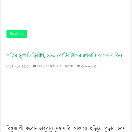
বিস্তারিত »
ক্ষতির মুখে চিংড়িশিল্প, ৪৬০ কোটির টাকার রপ্তানি আদেশ বাতিল
on
29 April 2020
খবর
,
বাগেরহাট
,
মংলা
,
রামপাল
Comments Off
ক্ষতির
মুখে
চিংড়িশিল্প,
৪৬০
কোটির
টাকার
বিশ্বব্যাপী করোনাভাইরাস মহামারি আকারে ছড়িয়ে পড়ায় চরম
রপ্তানি