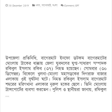
on
30 December 2019
খবর
,
বাগেরহাট
,
মংলা
Comments Off
ট্রাকের
ধাক্কায়
যুবদল
নেতার
মৃত্যু
উপজেলা প্রতিনিধি, বাগেরহাট ইনফো ডটকম বাগেরহাটের
মোংলায় ট্রাকের ধাক্কায় জেলা যুবদলের যুগ্ম-সাধারণ সম্পাদক
রকিবুল ইসলাম রকিব (৩৭) নিহত হয়েছেন। সোমবার (৩০
ডিসেম্বর) বিকেলে খুলনা-মোংলা মহাসড়কের দিগরাজ বাজার
এলাকায় ওই দুর্ঘটনা ঘটে। নিহত রকিবুল ইসলাম বাগেরহাট
শহরের হরিণখানা এলাকার নুরুল হকের ছেলে। তিনি মোংলায়
ট্রান্সপোর্টের ব্যবসা করতেন। পুলিশ ও স্থানীয়রা জানায়, রফিকুল
…