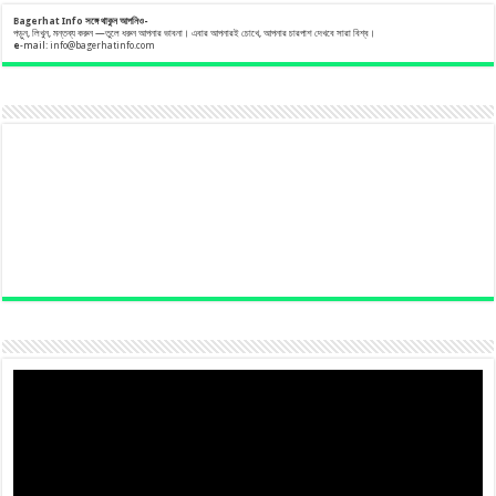
Bagerhat Info
সঙ্গে
থাকুন
আপনিও-
পড়ুন, লিখুন, মন্তব্য করুন —তুলে ধরুন আপনার ভাবনা। এবার আপনারই চোখে, আপনার চারপাশ দেখবে সারা বিশ্ব।
e
-mail:
info@bagerhatinfo.com