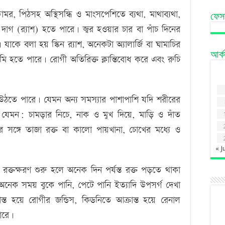
র, পিঠসহ অস্থিসন্ধি ও মাংসপেশিতে ব্যথা, মাথাব্যথা,
ফেস
দাগ (র‍্যাশ) হতে পারে। জ্বর হওয়ার চার বা পাঁচ দিনের
াকে বলা হয় স্কিন র‌্যাশ, অনেকটা অ্যালার্জি বা ঘামাচির
আর্
 হতে পারে। রোগী অতিরিক্ত ক্লান্তিবোধ করে এবং রুচি
উঠতে পারে। যেমন অন্য সমস্যার পাশাপাশি যদি শরীরের
 যেমন: চামড়ার নিচে, নাক ও মুখ দিয়ে, মাড়ি ও দাঁত
ার সঙ্গে তাজা রক্ত বা কালো পায়খানা, চোখের মধ্যে ও
« J
রক্তক্ষরণ শুরু হলে অনেক দিন পর্যন্ত রক্ত পড়তে থাকা
নেক সময় বুকে পানি, পেটে পানি ইত্যাদি উপসর্গ দেখা
ত হয়ে রোগীর জন্ডিস, কিডনিতে আক্রান্ত হয়ে রেনাল
ারে।