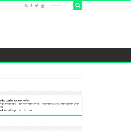
erhat Info
সঙ্গে
থাকুন
আপনিও-
 লিখুন, মন্তব্য করুন —তুলে ধরুন আপনার ভাবনা। এবার আপনারই চোখে, আপনার চারপাশ দেখবে
বিশ্ব।
ail:
info@bagerhatinfo.com