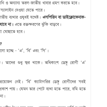
ানি ও অন্যান্য তরল-জাতীয় খাবার গ্রহণ করতে হবে।
স্যালাইন দেওয়া যেতে পারে।
াতীয় ব্যথার ওষুধই যথেষ্ট।
এসপিরিন বা ডাইক্লোফেনাক-
যাবে না।
এতে রক্তক্ষরণের ঝুঁকি বাড়বে।
 গা মোছাতে হবে।
়?
ুলো হচ্ছে – ‘এ’, ‘বি’ এবং ‘সি’।
। তাদের শুধু জ্বর থাকে। অধিকাংশ ডেঙ্গু রোগী ‘এ’
রয়োজন নেই। ‘বি’ ক্যাটাগরির ডেঙ্গু রোগীদের সবই
ষণ প্রকাশ পায়। যেমন তার পেটে ব্যথা হতে পারে, বমি হতে
 না।