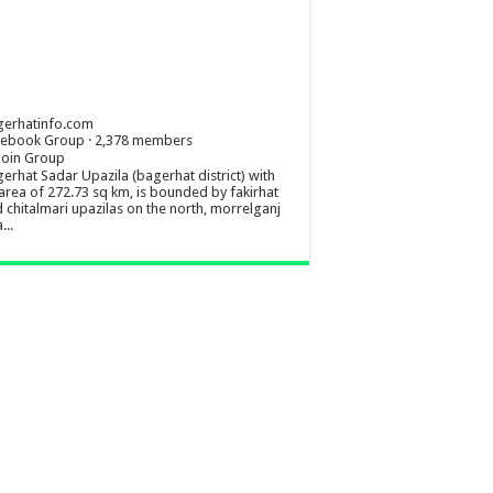
gerhatinfo.com
cebook Group · 2,378 members
Join Group
erhat Sadar Upazila (bagerhat district) with
area of 272.73 sq km, is bounded by fakirhat
 chitalmari upazilas on the north, morrelganj
...