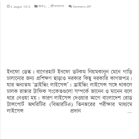
on
6 August 2018
আরও...
,
জীবনযাপন
Comments Off
কিভাবে
ড্রাইভিং
লাইসেন্স
করবেন?
ইনফো ডেস্ক | বাগেরহাট ইনফো ডটকম নিয়মকানুন মেনে গাড়ি
চালানোর জন্য প্রশিক্ষণ ছাড়াও দরকার কিছু দরকারি কাগজপত্র।
যার অন্যতম ‘ড্রাইভিং লাইসেন্স’। ড্রাইভিং লাইসেন্স সঙ্গে থাকলে
চালক রাস্তার ট্রাফিক সংকেতগুলো সম্পর্কে জানেন ও মানেন বলে
ধরে নেওয়া হয়। কারণ লাইসেন্স দেওয়ার আগে বাংলাদেশ রোড
ট্রান্সপোর্ট অথরিটির (বিআরটিএ) তিনস্তরের পরীক্ষার মাধ্যমে
লাইসেন্স প্রদান …