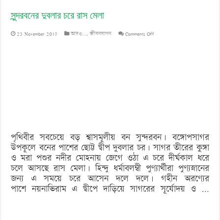
সুন্দরবনের দুবলার চরে রাস মেলা
on
23 November 2015
আরও...
,
জীবনযাপন
Comments Off
সুন্দরবনের
দুবলার
চরে
রাস
মেলা
পৃথিবীর সবচেয়ে বড় শ্বাসমূলীয় বন সুন্দরবন। বঙ্গোপসাগর
উপকূলে বনের পাশের ছোট্ট দ্বীপ দুবলার চর। সাগর তীরের কুঙ্গা
ও মরা পশুর নদীর মোহনায় জেগে ওঠা এ চরে দীর্ঘকাল ধরে
চলে আসছে রাস মেলা। হিন্দু ধর্মাবলম্বী পুণ্যার্থীরা পুণ্যস্নানের
জন্য এ সময়ে চরে আসেন দলে দলে। গহীন অরণ্যের
পাশে নয়নাভিরাম এ দ্বীপে দাড়িয়ে সাগরের সূর্যোদয় ও …