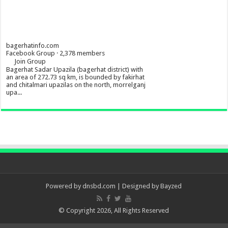
bagerhatinfo.com
Facebook Group · 2,378 members
Join Group
Bagerhat Sadar Upazila (bagerhat district) with
an area of 272.73 sq km, is bounded by fakirhat
and chitalmari upazilas on the north, morrelganj
upa...
Powered by
dnsbd.com
| Designed by
Bayzed
© Copyright 2026, All Rights Reserved