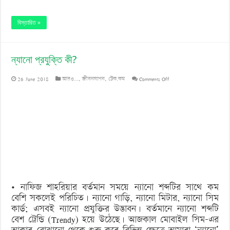
বিস্তারিত »
ন্যানো প্রযুক্তি কী?
on
26 June 2018
আরও...
,
জীবনযাপন
,
টেক.কম
Comments Off
ন্যানো
প্রযুক্তি
কী?
• নাফিজ শাহরিয়ার বর্তমান সময়ে ন্যানো শব্দটির সাথে কম
বেশি সকলেই পরিচিত। ন্যানো গাড়ি, ন্যানো মিটার, ন্যানো সিম
কার্ড; এসবই ন্যানো প্রযুক্তির উদ্ভাবন। বর্তমানে ন্যানো শব্দটি
বেশ ট্রেন্ডি (Trendy) হয়ে উঠেছে। আজকাল মোবাইল সিম-এর