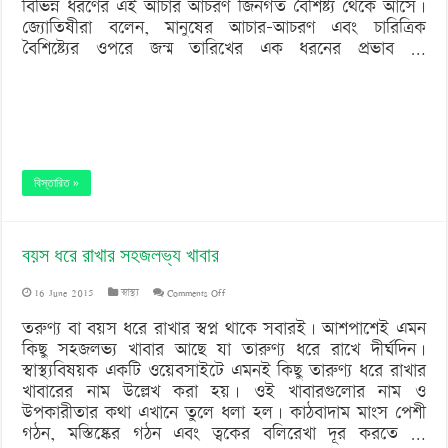
বিভিন্ন ধরণের এই আচার আচরণ জিনগত বৈশিষ্ট্য থেকে আসে।
জ্যোতিষীরা বলেন, মানুষের আচার-আচরণ এবং চারিত্রিক
বৈশিষ্ট্যের ওপরে জন্ম তারিখের এক ধরনের প্রভাব …
বিস্তারিত »
বয়স ধরে রাখার সহজলভ্য খাবার
on
16 June 2015
স্বাস্থ্য
Comments Off
বয়স
তরুণ্য বা বয়স ধরে রাখার স্বপ্ন থাকে সবারই। আশপাশেই এমন
কিছু সহজলভ্য খাবার আছে যা তারুণ্য ধরে রাখে দীর্ঘদিন।
ধরে
স্বাস্থ্যবিষয়ক একটি ওয়েবসাইটে এমনই কিছু তারুণ্য ধরে রাখার
রাখার
খাবারের নাম উল্লেখ করা হয়। ওই খাবারগুলোর নাম ও
উপকারীতার কথা এখানে তুলে ধলা হল। কাঠবাদাম মাংস পেশী
সহজলভ্য
গঠন, মস্তিষ্কের গঠন এবং ত্বকের বলিরেখা দূর করতে …
খাবার