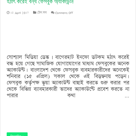
হঠাৎ করেই বন্ধ ফেসবুক অ্যাকাউন্ট!
on
15 April 2017
টেক.কম
Comments Off
হঠাৎ
করেই
বন্ধ
ফেসবুক
সোশ্যাল মিডিয়া ডেস্ক | বাগেরহাট ইনফো ডটকম হঠাৎ করেই
অ্যাকাউন্ট!
বন্ধ হয়ে গেছে সামাজিক যোগাযোগের মাধ্যম ফেসবুকের অনেক
অ্যাকাউন্ট। বাংলাদেশ থেকে ফেসবুক ব্যবহারকারীদের অনেকেই
শনিবার (১৫ এপ্রিল) সকাল থেকে এই বিড়ম্বনায় পড়েন।
ফেসবুক কর্তৃপক্ষ ভুয়া অ্যাকাউন্ট বাছাই করতে শুরু করার পর
থেকে বিভিন্ন ব্যাবহারকারী তাদের অ্যাকাউন্টে প্রবেশ করতে না
পারার কথা …