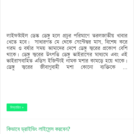
‘বড় নাশকতার জন্য’ অস্ত্র নিয়ে বাগেরহাটে ঢুকছিল তারা
ও
করণীয়
লাইফস্টাইল ডেস্ক ডেঙ্গু হলে প্রচুর পরিমাণে তরলজাতীয় খাবার
খেতে হবে। সাধারণত মে থেকে সেপ্টেম্বর মাস, বিশেষ করে
গরম ও বর্ষার সময় আমাদের দেশে ডেঙ্গু জ্বরের প্রকোপ বেশি
থাকে। ডেঙ্গু জ্বরের উৎপত্তি ডেঙ্গু ভাইরাসের মাধ্যমে এবং এই
ভাইরাসবাহিত এডিস ইজিপ্টাই নামক মশার কামড়ে হয়ে থাকে।
ডেঙ্গু জ্বরের জীবাণুবাহী মশা কোনো ব্যক্তিকে …
বিস্তারিত »
কিভাবে ড্রাইভিং লাইসেন্স করবেন?