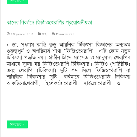
বিস্তারিত »
কালের বিবর্তনে ফিজিওথেরাপির প্রয়োজনীয়তা
on
8 September 2016
স্বাস্থ্য
Comments Off
কালের
• ডা. সংগ্রাম কান্তি কুন্ডু আধুনিক চিকিৎসা বিজ্ঞানের অন্যতম
গুরুত্বপূর্ন ও অপরিহার্য শাখা ‘ফিজিওথেরাপি’। এটি কোন নতুন
বিবর্তনে
চিকিৎসা পদ্ধতি নয়। প্রাচীন গ্রিসে ম্যাসেজ ও ম্যানুয়াল থেরাপির
ফিজিওথেরাপির
মাধ্যমে সূচনা হয় ফিজিওথেরাপি চিকিৎসার। ফিজিও (শারিরীক)
এবং থেরাপি (চিকিৎসা) দুটি শব্দ মিলে ফিজিওথেরাপি বা
প্রয়োজনীয়তা
শারিরীক চিকিৎসার সৃষ্টি। বর্তমানে ফিজিওথেরাজি চিকিৎসা
আকটিনোথেরাপী, ইলেকট্রোথেরাপী, হাইড্রোথেরাপী ও …
বিস্তারিত »