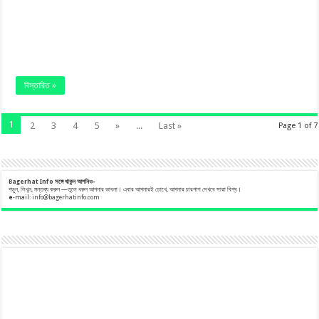
বিস্তারিত »
1
2
3
4
5
»
...
Last »
Page 1 of 7
Bagerhat Info
সঙ্গে
থাকুন
আপনিও-
পড়ুন, লিখুন, মন্তব্য করুন —তুলে ধরুন আপনার ভাবনা। এবার আপনারই চোখে, আপনার চারপাশ দেখবে সারা বিশ্ব।
e
-mail:
info@bagerhatinfo.com