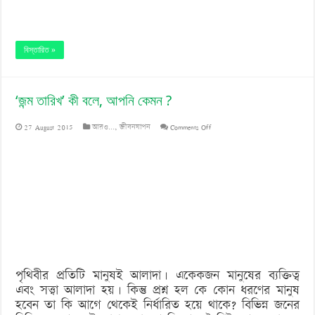
বিস্তারিত »
‘জন্ম তারিখ’ কী বলে, আপনি কেমন ?
on
27 August 2015
আরও...
,
জীবনযাপন
Comments Off
‘জন্ম
তারিখ’
কী
বলে,
আপনি
কেমন
পৃথিবীর প্রতিটি মানুষই আলাদা। একেকজন মানুষের ব্যক্তিত্ব
?
এবং সত্ত্বা আলাদা হয়। কিন্তু প্রশ্ন হল কে কোন ধরণের মানুষ
হবেন তা কি আগে থেকেই নির্ধারিত হয়ে থাকে? বিভিন্ন জনের