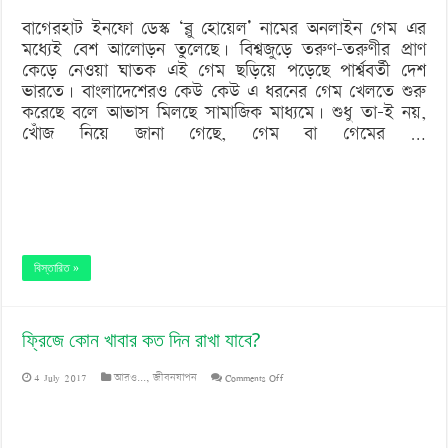
বাগেরহাট ইনফো ডেস্ক ‘ব্লু হোয়েল’ নামের অনলাইন গেম এর
মধ্যেই বেশ আলোড়ন তুলেছে। বিশ্বজুড়ে তরুণ-তরুণীর প্রাণ
কেড়ে নেওয়া ঘাতক এই গেম ছড়িয়ে পড়েছে পার্শ্ববর্তী দেশ
ভারতে। বাংলাদেশেরও কেউ কেউ এ ধরনের গেম খেলতে শুরু
করেছে বলে আভাস মিলছে সামাজিক মাধ্যমে। শুধু তা-ই নয়,
খোঁজ নিয়ে জানা গেছে, গেম বা গেমের …
বিস্তারিত »
ফ্রিজে কোন খাবার কত দিন রাখা যাবে?
on
4 July 2017
আরও...
,
জীবনযাপন
Comments Off
ফ্রিজে
কোন