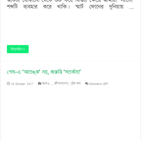
আকার বোঝানো থেকে শুরু করে বিভিন্ন ক্ষেত্রে আমারা ‘ন্যানো’
শব্দটি ব্যবহার করে থাকি। স্মার্ট ফোনের দুনিয়ায় …
বিস্তারিত »
গেম-এ ‘আতঙ্ক’ নয়, জরুরি ‘সতর্কতা’
on
10 October 2017
আরও...
,
জীবনযাপন
,
টেক.কম
Comments Off
গেম-
এ
‘আতঙ্ক’
নয়,
জরুরি
‘সতর্কতা’