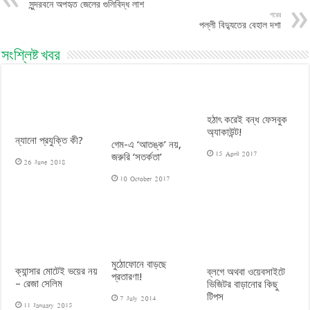
সুন্দরবনে অপহৃত জেলের গুলিবিদ্ধ লাশ
পরের
পল্লী বিদ্যুতের বেহাল দশা
সংশ্লিষ্ট খবর
হঠাৎ করেই বন্ধ ফেসবুক
অ্যাকাউন্ট!
ন্যানো প্রযুক্তি কী?
গেম-এ ‘আতঙ্ক’ নয়,
15 April 2017
জরুরি ‘সতর্কতা’
26 June 2018
10 October 2017
মুঠোফোনে বাড়ছে
ক্যান্সার মোটেই ভয়ের নয়
ব্লগে অথবা ওয়েবসাইটে
প্রতারণা!
– রেজা সেলিম
ভিজিটর বাড়ানোর কিছু
টিপস
7 July 2014
11 January 2015