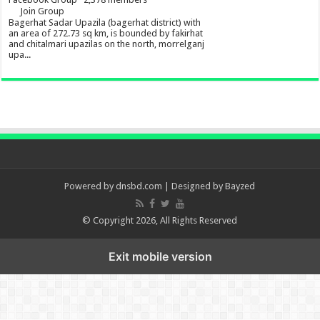
Join Group
Bagerhat Sadar Upazila (bagerhat district) with
an area of 272.73 sq km, is bounded by fakirhat
and chitalmari upazilas on the north, morrelganj
upa...
Powered by
dnsbd.com
| Designed by
Bayzed
© Copyright 2026, All Rights Reserved
Exit mobile version