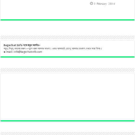
5 February 2014
Bagerhat Info
সঙ্গে
থাকুন
আপনিও-
পড়ুন, লিখুন, মন্তব্য করুন —তুলে ধরুন আপনার ভাবনা। এবার আপনারই চোখে, আপনার চারপাশ দেখবে সারা বিশ্ব।
e
-mail:
info@bagerhatinfo.com