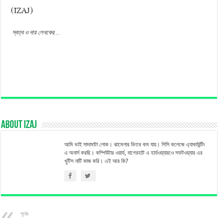
(IZAJ)
স্বত্ব ও দায় লেখকের…
About izaj
আমি ভাই সাদামাটা লোক। ঝামেলার ভিতর কম যায়। পিসি কলেজে এ্যাকাউন্টিং
এ অনার্স করছি। কম্পিউটার ওয়ার্ড, বাগেরহাট এ হার্ডওয়্যারওে সফটওয়্যার এর
খুটিস নাটি কাজ করি। এই আর কি?
পূর্বের