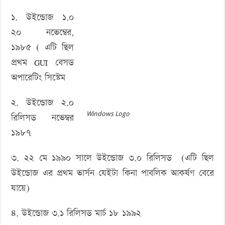
‘বড় নাশকতার জন্য’ অস্ত্র নিয়ে বাগেরহাটে ঢুকছিল তারা
এর
১. উইন্ডোজ ১.০
ইতিহাস
২০ নভেম্বের,
১৯৮৫ ( এটি ছিল
প্রথম GUI বেসড
অপারেটিং সিস্টেম
২. উইন্ডোজ ২.০
Windows Logo
রিলিসড নভেম্বর
১৯৮৭
৩. ২২ মে ১৯৯০ সালে উইন্ডোজ ৩.০ রিলিসড (এটি ছিল
উইন্ডোজ এর প্রথম ভার্সন যেইটা কিনা পাবলিক আকর্ষণ বেরে
যায়ে)
৪. উইন্ডোজ ৩.১ রিলিসড মার্চ ১৮ ১৯৯২