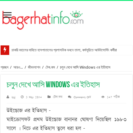
চাকরি বহালের দাবিতে হাসপাতালের প্রশাসনিক ভবনে তালা, কর্মসূচিতে আউটসোর্সিং কর্মীরা
রাখালগাছি বাজারে সোনালী ব্যাংকের নতুন উপশাখা
প্রচ্ছদ
/
আরও...
/
জীবনযাপন
/
টেক.কম
/
চলুন দেখে আসি Windows এর ইতিহাস
স্ত্রীকে শ্বাসরোধে হত্যার অভিযোগ, স্বামী আটক
মোংলায় গ্রেপ্তার বিএনপি নেতার বাসা থেকে পিস্তল উদ্ধার
চলুন দেখে আসি Windows এর ইতিহাস
বাগেরহাটে আদালত কর্মচারীকে ইয়াবা দিয়ে ফাঁসানোর চেষ্টা
on
izaj
3 May 2014
টেক.কম
Comments Off
347 পঠিত
মোরেলগঞ্জে কোডেকের এনগেজ প্রকল্পের অবহিতকরণ সভা
চলুন
সুন্দরবনে ফাঁদসহ হরিণ শিকারী আটক
উইন্ডোজ এর ইতিহাস
–
দেখে
মহাসড়ক ঝুঁকি বাড়ছে বিশ্ব ঐতিহ্য ষাটগম্বুজ মসজিদের
মাইক্রোসফট প্রথম উইন্ডোজ বানানর ঘোষণা দিয়েছিল ১৯৮৩
আসি
বাগেরহাটে পুলিশের অভিযানে ৪টি আগ্নেয়াস্ত্রসহ আটক ১১
সালে । নিচে এর ইতিহাস তুলে ধরা হল –
Windows