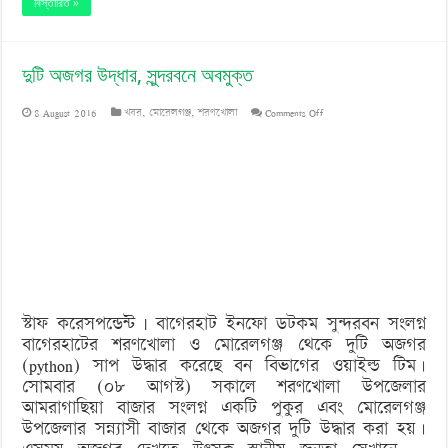
বিস্তারিত »
দুটি অজগর উদ্ধার, সুন্দরবনে অবমুক্ত
on
8 August 2016
খবর
,
মোরেলগঞ্জ
,
শরণখোলা
Comments Off
দুটি
অজগর
উদ্ধার,
সুন্দরবনে
অবমুক্ত
স্টাফ করেসপন্ডেন্ট | বাগেরহাট ইনফো ডটকম সুন্দরবন সংলগ্ন
বাগেরহাটের শরণখোলা ও মোরেলগঞ্জ থেকে দুটি অজগর
(python) সাপ উদ্ধার করেছে বন বিভাগের ওয়াইল্ড টিম।
সোমবার (০৮ আগস্ট) সকালে শরণখোলা উপজেলার
আমরাগাছিয়া বাজার সংলগ্ন একটি পুকুর এবং মোরেলগঞ্জ
উপজেলার সন্ন্যাসী বাজার থেকে অজগর দুটি উদ্ধার করা হয়।