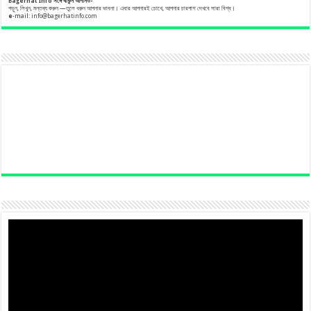
Bagerhat Info
সঙ্গে
থাকুন
আপনিও-
পড়ুন, লিখুন, মন্তব্য করুন —তুলে ধরুন আপনার ভাবনা। এবার আপনারই চোখে, আপনার চারপাশ দেখবে সারা বিশ্ব।
e
-mail:
info@bagerhatinfo.com