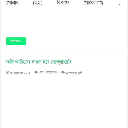
মোল্লার (২২) বিরুদ্ধে মোরেলগঞ্জ …
বিস্তারিত »
জঙ্গি আরিফের দাফন হবে মোল্লাহাটে
on
16 October 2016
খবর
,
মোরেলগঞ্জ
Comments Off
জঙ্গি
আরিফের
দাফন
হবে
মোল্লাহাটে