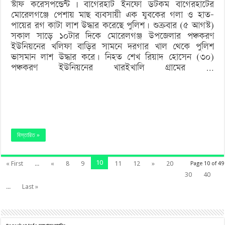
স্টাফ করেসপন্ডেন্ট | বাগেরহাট ইনফো ডটকম বাগেরহাটের
উদ্ধার
মোরেলগঞ্জে পেশায় মাছ ব্যবসায়ী এক যুবকের গলা ও হাত-
পায়ের রগ কাটা লাশ উদ্ধার করেছে পুলিশ। শুক্রবার (৫ আগস্ট)
সকাল সাড়ে ১০টার দিকে মোরেলগঞ্জ উপজেলার পঞ্চকরণ
ইউনিয়নের খলিফা বাড়ির সামনে দরগার খাল থেকে পুলিশ
ভাসমান লাশ উদ্ধার করে। নিহত শেখ রিয়াদ হোসেন (৩০)
পঞ্চকরণ ইউনিয়নের খারইখালি গ্রামের …
বিস্তারিত »
10
« First
...
«
8
9
11
12
»
20
Page 10 of 49
30
40
...
Last »