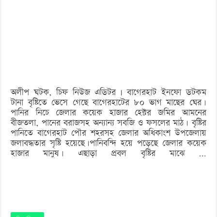
বাগেরহাটে
হাজারও
মানুষ
পানিবন্দি,
ভেসে
গেছে
অলীপ ঘটক, চিফ নিউজ এডিটর | বাগেরহাট ইনফো ডটকম
মাছের
টানা বৃষ্টিতে ভেসে গেছে বাগেরহাটের ৮০ ভাগ মাছের ঘের।
ঘের
পানির নিচে জেলার কয়েক হাজার হেক্টর জমির আমনের
বীজতলা, পানের বরাজসহ অন্যান্য সবজি ও ফসলের মাঠ। বৃষ্টির
পানিতে বাগেরহাট পৌর শহরসহ জেলার অধিকাংশ উপজেলায়
জলাবদ্ধতার সৃষ্টি হয়েছে।পানিবন্দি হয়ে পড়েছে জেলার কয়েক
হাজার মানুষ। এছাড়া প্রবল বৃষ্টির মাঝে …