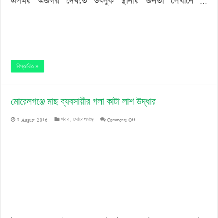
এসময় অজগর দেখতে উৎসুক স্থানীয় জনতা সেখানে …
বিস্তারিত »
মোরেলগঞ্জে মাছ ব্যবসায়ীর গলা কাটা লাশ উদ্ধার
on
5 August 2016
খবর
,
মোরেলগঞ্জ
Comments Off
মোরেলগঞ্জে
মাছ
ব্যবসায়ীর
গলা
কাটা
লাশ