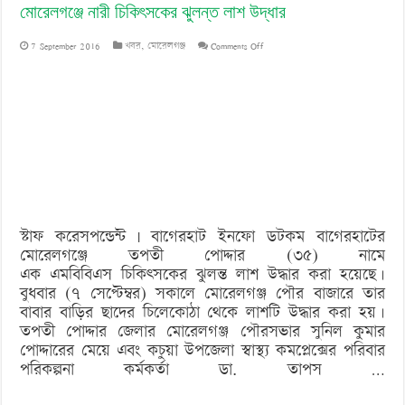
মোরেলগঞ্জে নারী চিকিৎসকের ঝুলন্ত লাশ উদ্ধার
on
7 September 2016
খবর
,
মোরেলগঞ্জ
Comments Off
মোরেলগঞ্জে
নারী
চিকিৎসকের
ঝুলন্ত
লাশ
উদ্ধার
স্টাফ করেসপন্ডেন্ট | বাগেরহাট ইনফো ডটকম বাগেরহাটের
মোরেলগঞ্জে তপতী পোদ্দার (৩৫) নামে
এক এমবিবিএস চিকিৎসকের ঝুলন্ত লাশ উদ্ধার করা হয়েছে।
বুধবার (৭ সেপ্টেম্বর) সকালে মোরেলগঞ্জ পৌর বাজারে তার
বাবার বাড়ির ছাদের চিলেকোঠা থেকে লাশটি উদ্ধার করা হয়।
তপতী পোদ্দার জেলার মোরেলগঞ্জ পৌরসভার সুনিল কুমার
পোদ্দারের মেয়ে এবং কচুয়া উপজেলা স্বাস্থ্য কমপ্লেক্সের পরিবার
পরিকল্পনা কর্মকর্তা ডা. তাপস …