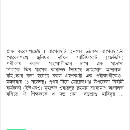
‘বড় নাশকতার জন্য’ অস্ত্র নিয়ে বাগেরহাটে ঢুকছিল তারা
পরীক্ষায়
সহায়তার
দায়ে
শিক্ষকের
কারাদণ্ড
স্টাফ করেসপন্ডেন্ট | বাগেরহাট ইনফো ডটকম বাগেরহাটের
মোরেলগঞ্জে জুনিয়র দাখিল সার্টিফিকেট (জেডিসি)
পরীক্ষায় নকলে সহযোগীতার দায়ে এক মাদ্রাসা
শিক্ষকে তিন মাসের কারাদন্ড দিয়েছে ভ্রাম্যমাণ আদালত।
বহি:স্কার করা হয়েছে নকল গ্রহণকারী এক পরীক্ষার্থীকেও।
মঙ্গলবার (১ নভেম্বর) প্রথম দিনে মোরেলগঞ্জ উপজেলা নির্বাহী
কর্মকর্তা (ইউএনও) মুহাম্মদ ওবায়দুর রহমান ভ্রাম্যমাণ আদালত
বসিয়ে ঐ শিক্ষককে এ দন্ড দেন। দন্ডপ্রাপ্ত হাবিবুর …