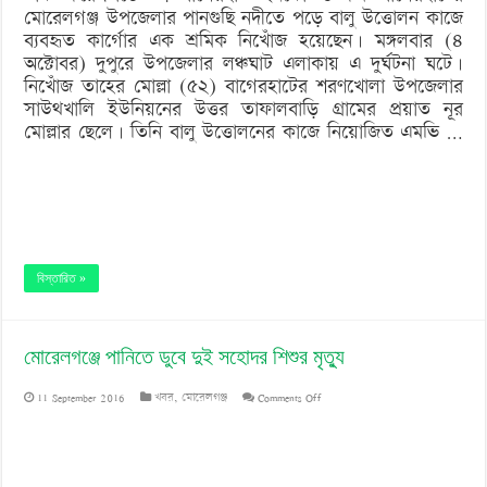
মোরেলগঞ্জ উপজেলার পানগুছি নদীতে পড়ে বালু উত্তোলন কাজে
নদীতে
ব্যবহৃত কার্গোর এক শ্রমিক নিখোঁজ হয়েছেন। মঙ্গলবার (৪
পড়ে
অক্টোবর) দুপুরে উপজেলার লঞ্চঘাট এলাকায় এ দুর্ঘটনা ঘটে।
নিখোঁজ তাহের মোল্লা (৫২) বাগেরহাটের শরণখোলা উপজেলার
কার্গো
সাউথখালি ইউনিয়নের উত্তর তাফালবাড়ি গ্রামের প্রয়াত নূর
শ্রমিক
মোল্লার ছেলে। তিনি বালু উত্তোলনের কাজে নিয়োজিত এমভি …
নিখোঁজ
বিস্তারিত »
মোরেলগঞ্জে পানিতে ডুবে দুই সহোদর শিশুর মৃত্যু
on
11 September 2016
খবর
,
মোরেলগঞ্জ
Comments Off
মোরেলগঞ্জে
পানিতে