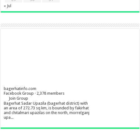
« Jul
bagerhatinfo.com
Facebook Group · 2,378 members
Join Group
Bagerhat Sadar Upazila (bagerhat district) with
an area of 272.73 sq km, is bounded by fakirhat
and chitalmari upazilas on the north, morrelganj
upa...