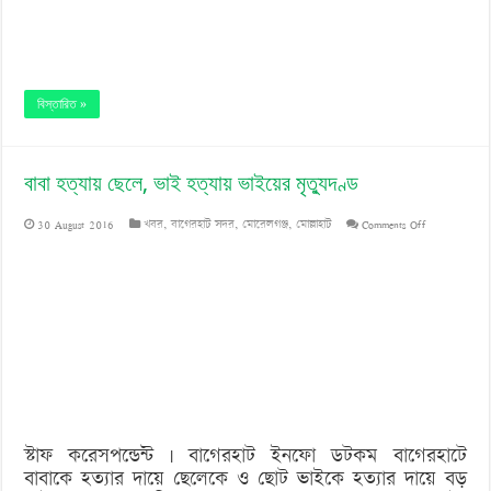
বিস্তারিত »
বাবা হত্যায় ছেলে, ভাই হত্যায় ভাইয়ের মৃত্যুদণ্ড
on
30 August 2016
খবর
,
বাগেরহাট সদর
,
মোরেলগঞ্জ
,
মোল্লাহাট
Comments Off
বাবা
হত্যায়
ছেলে,
ভাই
হত্যায়
ভাইয়ের
স্টাফ করেসপন্ডেন্ট | বাগেরহাট ইনফো ডটকম বাগেরহাটে
মৃত্যুদণ্ড
বাবাকে হত্যার দায়ে ছেলেকে ও ছোট ভাইকে হত্যার দায়ে বড়