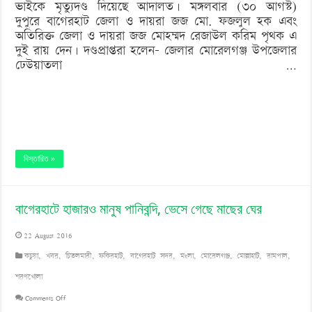
ভাইকে মৃত্যুদণ্ড দিয়েছে আদালত। মঙ্গলবার (৩০ আগস্ট)
দুপুরে বাগেরহাট জেলা ও দায়রা জজ মো. ফজলুল হক এবং
অতিরিক্ত জেলা ও দায়রা জজ মোহম্মদ রেজাউল করিম পৃথক এ
দুই রায় দেন। দণ্ডপ্রাপ্তরা হলেন- জেলার মোরেলগঞ্জ উপজেলার
ঢেউয়াতলা …
বিস্তারিত »
বাগেরহাটে হাজারও মানুষ পানিবন্দি, ভেসে গেছে মাছের ঘের
22 August 2016
কচুয়া
,
খবর
,
চিতলমারী
,
ফকিরহাট
,
বাগেরহাট সদর
,
মংলা
,
মোরেলগঞ্জ
,
মোল্লাহাট
,
রামপাল
,
শরণখোলা
on
Comments Off