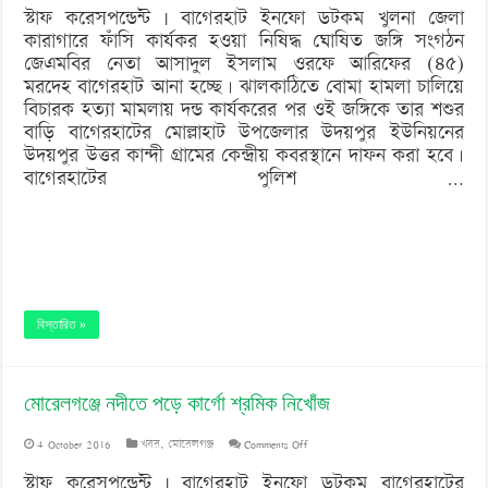
স্টাফ করেসপন্ডেন্ট | বাগেরহাট ইনফো ডটকম খুলনা জেলা
কারাগারে ফাঁসি কার্যকর হওয়া নিষিদ্ধ ঘোষিত জঙ্গি সংগঠন
জেএমবির নেতা আসাদুল ইসলাম ওরফে আরিফের (৪৫)
মরদেহ বাগেরহাট আনা হচ্ছে। ঝালকাঠিতে বোমা হামলা চালিয়ে
বিচারক হত্যা মামলায় দন্ড কার্যকরের পর ওই জঙ্গিকে তার শশুর
বাড়ি বাগেরহাটের মোল্লাহাট উপজেলার উদয়পুর ইউনিয়নের
উদয়পুর উত্তর কান্দী গ্রামের কেন্দ্রীয় কবরস্থানে দাফন করা হবে।
বাগেরহাটের পুলিশ …
বিস্তারিত »
মোরেলগঞ্জে নদীতে পড়ে কার্গো শ্রমিক নিখোঁজ
on
4 October 2016
খবর
,
মোরেলগঞ্জ
Comments Off
মোরেলগঞ্জে
স্টাফ করেসপন্ডেন্ট | বাগেরহাট ইনফো ডটকম বাগেরহাটের