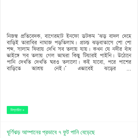
‘বড় নাশকতার জন্য’ অস্ত্র নিয়ে বাগেরহাটে ঢুকছিল তারা
সব
তলায়
যায়’
নিজস্ব প্রতিবেদক, বাগেরহাট ইনফো ডটকম ‘ঝড় বাদল দেহে
বাড়িই তারাবির নামাজ পড়তিলাম। প্রচন্ড ঝড়বাতাসে শো শো
শব্দ, সালাম ফিরায় দেখি সব তলায় যায়। কখন যে নদীর বাঁধ
ভাইঙ্গে সব তলায় গেল আমরা কিছু টিয়ারই পাইনি। উঠোনে
পানি দেখতি দেখতি ঘরও তলালো। কই যাবো, পরে পাশের
বাড়িতে আশ্রয় নেই।’ এভাবেই ঝড়ের …
বিস্তারিত »
ঘূর্ণিঝড় আম্পানের প্রভাবে ৭ ফুট পানি বেড়েছে