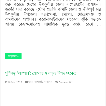
কেন্দ্র
শুরু করেছে দেশের উপকূলীয় জেলা বাগেরহাটের প্রশাসন।
জরুরি সভা করেছে দুর্যোগ প্রস্তুতি কমিটি জেলা ও ঝুঁকিপূর্ণ চার
উপকূলীয় উপজেলা শরণখোলা, মোংলা, মোরেলগঞ্জ ও
রামপালের প্রশাসন। করোনাভাইরাসের সংক্রমণ ঝুঁকি এড়াতে
আশ্রয় কেন্দ্রগুলোতেও সামাজিক দূরত্ব বজায় রেখে …
বিস্তারিত »
ঘূর্ণিঝড় ‘আম্পান’: মোংলায় ৭ নম্বর বিপদ সংকেত
on
18 May 2020
খবর
,
বাগেরহাট
,
সারাদেশ
Comments Off
ঘূর্ণিঝড়
‘আম্পান’:
মোংলায়