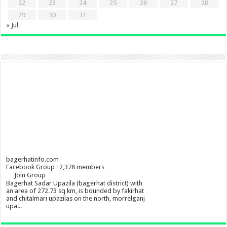
22
23
24
25
26
27
28
29
30
31
« Jul
bagerhatinfo.com
Facebook Group · 2,378 members
Join Group
Bagerhat Sadar Upazila (bagerhat district) with
an area of 272.73 sq km, is bounded by fakirhat
and chitalmari upazilas on the north, morrelganj
upa...