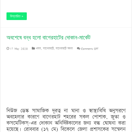
বিস্তারিত »
অবশেষে বন্ধ হলো বাগেরহাটের দোকান-মার্কেট
on
17 May 2020
খবর
,
বাগেরহাট
,
বাগেরহাট সদর
Comments Off
অবশেষে
বন্ধ
হলো
বাগেরহাটের
দোকান-
মার্কেট
নিউজ ডেস্ক সামাজিক দূরত্ব না মানা ও স্বাস্থ্যবিধি অনুসরণে
অবহেলার কারণে বাগেরহাট শহরের সকল পোশাক, জুতা ও
কসমেটিকস্-এর দোকান অনির্দিষ্টকালের জন্য বন্ধ ঘোষনা করা
হয়েছে। রোববার (১৭ মে) বিকেলে জেলা প্রশাসকের সম্মেলন