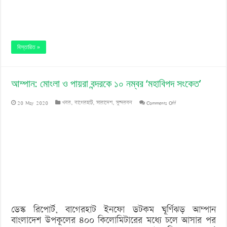
বিস্তারিত »
আম্পান: মোংলা ও পায়রা বন্দরকে ১০ নম্বর ‘মহাবিপদ সংকেত’
on
20 May 2020
খবর
,
বাগেরহাট
,
সারাদেশ
,
সুন্দরবন
Comments Off
আম্পান:
মোংলা
ও
পায়রা
বন্দরকে
১০
ডেস্ক রিপোর্ট, বাগেরহাট ইনফো ডটকম ঘূর্ণিঝড় আম্পান
নম্বর
বাংলাদেশ উপকূলের ৪০০ কিলোমিটারের মধ্যে চলে আসার পর
‘মহাবিপদ