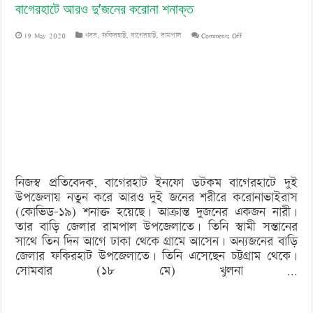
বাগেরহাটে আরও দু’জনের করোনা শনাক্ত
on
19 May 2020
খবর
,
ফকিরহাট
,
বাগেরহাট
,
রামপাল
Comments Off
বাগেরহাটে
আরও
দু’জনের
করোনা
শনাক্ত
নিজস্ব প্রতিবেদক, বাগেরহাট ইনফো ডটকম বাগেরহাটে দুই
উপজেলায় নতুন করে আরও দুই জনের শরীরে করোনাভাইরাস
(কোভিড-১৯) শনাক্ত হয়েছে। আক্রান্ত দুজনের একজন নারী।
তার বাড়ি জেলার রামপাল উপজেলাতে। তিনি স্বামী সন্তানের
সাথে তিন দিন আগে ঢাকা থেকে গ্রামে আসেন। অন্যজনের বাড়ি
জেলার ফকিরহাট উপজেলাতে। তিনি এসেছেন চট্টগ্রাম থেকে।
সোমবার (১৮ মে) খুলনা …