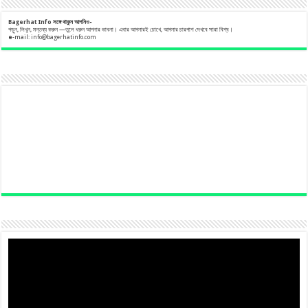
Bagerhat Info
সঙ্গে
থাকুন
আপনিও-
পড়ুন, লিখুন, মন্তব্য করুন —তুলে ধরুন আপনার ভাবনা। এবার আপনারই চোখে, আপনার চারপাশ দেখবে সারা বিশ্ব।
e
-mail:
info@bagerhatinfo.com