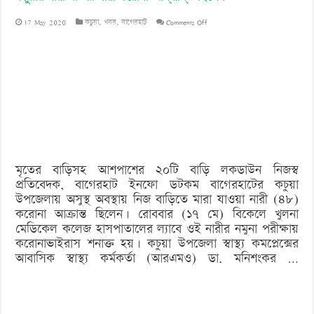
on
17 May 2020
কচুয়া
,
খবর
,
বাগেরহাট
Comments Off
কচুয়ায়
মারা
যাওয়া
নারী
করোনা
আক্রান্ত
মৃতের বাড়িসহ আশপাশের ২০টি বাড়ি লকডাউন নিজস্ব
ছিলেন
প্রতিবেদক, বাগেরহাট ইনফো ডটকম বাগেরহাটের কচুয়া
উপজেলায় অসুস্থ অবস্থায় নিজ বাড়িতে মারা যাওয়া নারী (৪৮)
করোনা আক্রান্ত ছিলেন। রোববার (১৭ মে) বিকেলে খুলনা
মেডিকেল কলেজ হাসপাতালের ল্যাবে ওই নারীর নমুনা পরীক্ষায়
করোনাভাইরাস শনাক্ত হয়। কচুয়া উপজেলা স্বাস্থ্য কমপ্লেক্সের
আবাসিক স্বাস্থ্য কর্মকর্তা (আরএমও) ডা. মনিশংকর …