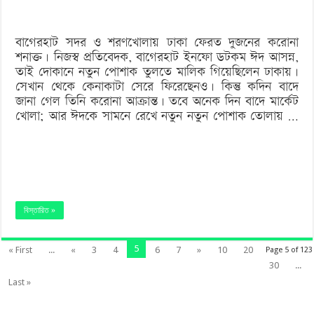
লকডাউন
বাগেরহাট সদর ও শরণখোলায় ঢাকা ফেরত দুজনের করোনা
শনাক্ত। নিজস্ব প্রতিবেদক, বাগেরহাট ইনফো ডটকম ঈদ আসন্ন,
তাই দোকানে নতুন পোশাক তুলতে মালিক গিয়েছিলেন ঢাকায়।
সেখান থেকে কেনাকাটা সেরে ফিরেছেনও। কিন্তু কদিন বাদে
জানা গেল তিনি করোনা আক্রান্ত। তবে অনেক দিন বাদে মার্কেট
খোলা; আর ঈদকে সামনে রেখে নতুন নতুন পোশাক তোলায় …
বিস্তারিত »
5
« First
...
«
3
4
6
7
»
10
20
Page 5 of 123
30
...
Last »