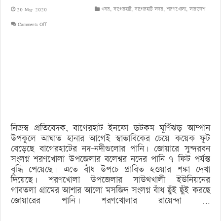
20 May 2020
খবর
,
বাগেরহাট
,
বাগেরহাট সদর
,
শরণখোলা
,
সারাদেশ
on
Comments Off
ঘূর্ণিঝড়
আম্পানের
প্রভাবে
৭
ফুট
পানি
নিজস্ব প্রতিবেদক, বাগেরহাট ইনফো ডটকম ঘূর্ণিঝড় আম্পান
বেড়েছে
উপকূলে আঘাত হানার আগেই স্বাভাবিকের চেয়ে কয়েক ফুট
বেড়েছে বাগেরহাটের নদ-নদীগুলোর পানি। জোয়ারে সুন্দরবন
সংলগ্ন শরণখোলা উপজেলার বলেশ্বর নদের পানি ৭ ফিট পর্যন্ত
বৃদ্ধি পেয়েছে। এতে বাঁধ উপচে প্লাবিত হওয়ার শঙ্কা দেখা
দিয়েছে। শরণখোলা উপজেলার সাউথখালী ইউনিয়নের
গাবতলা গ্রামের আশার আলো মসজিদ সংলগ্ন বাঁধ ছুঁই ছুঁই করছে
জোয়ারের পানি। শরণখোলার রায়েন্দা …