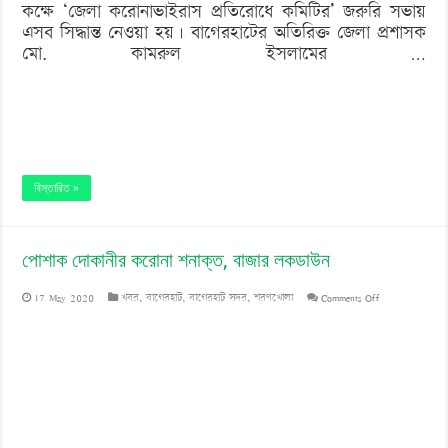
কক্ষে ‘জেলা করোনাভাইরাস প্রতিরোধে কমিটির’ জরুরি সভায়
এসব সিদ্ধান্ত নেওয়া হয়। বাগেরহাটের অতিরিক্ত জেলা প্রশাসক
মো. কামরুল ইসলামের …
বিস্তারিত »
পোশাক দোকানীর করোনা শনাক্ত, বাজার লকডাউন
on
17 May 2020
খবর
,
বাগেরহাট
,
বাগেরহাট সদর
,
শরণখোলা
Comments Off
পোশাক
দোকানীর
করোনা
শনাক্ত,
বাজার