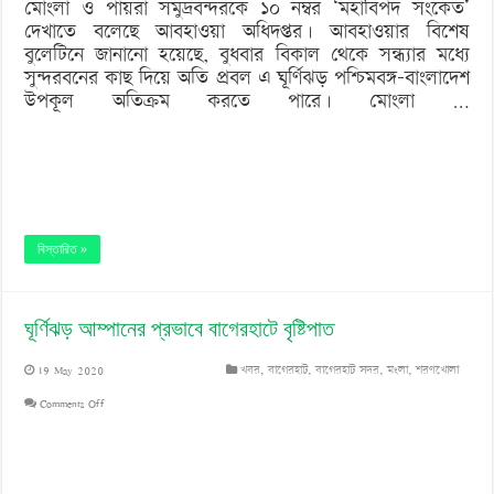
মোংলা ও পায়রা সমুদ্রবন্দরকে ১০ নম্বর ‘মহাবিপদ সংকেত’
দেখাতে বলেছে আবহাওয়া অধিদপ্তর। আবহাওয়ার বিশেষ
সংকেত’
বুলেটিনে জানানো হয়েছে, বুধবার বিকাল থেকে সন্ধ্যার মধ্যে
সুন্দরবনের কাছ দিয়ে অতি প্রবল এ ঘূর্ণিঝড় পশ্চিমবঙ্গ-বাংলাদেশ
উপকূল অতিক্রম করতে পারে। মোংলা …
বিস্তারিত »
ঘূর্ণিঝড় আম্পানের প্রভাবে বাগেরহাটে বৃষ্টিপাত
19 May 2020
খবর
,
বাগেরহাট
,
বাগেরহাট সদর
,
মংলা
,
শরণখোলা
on
Comments Off
ঘূর্ণিঝড়
আম্পানের