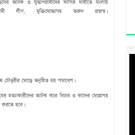
্বৃত্তদের আটক ও যুদ্ধাপরাধীদের ফাসির দাবীতে মংলায়
রাজিবের
ের
মী লীগ, মুক্তিযোদ্ধাসহ তরুন প্রজন্ম।
হত্যাকারীদের
আটক ১১
গ্রেফতারের
ারা
দাবীতে
মোংলায়
বিক্ষোভ
সমাবেশ
েষে চৌধুরীর মোড়ে অনুষ্ঠিত হয় সমাবেশ।
জিবের হত্যাকারীদের আটক করে বিচার ও কাদের মোল্লাসহ
চিত করতে হবে।