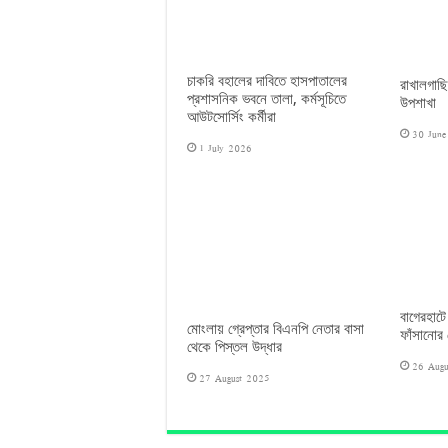
চাকরি বহালের দাবিতে হাসপাতালের
রাখালগাছি
প্রশাসনিক ভবনে তালা, কর্মসূচিতে
উপশাখা
আউটসোর্সিং কর্মীরা
30 Jun
1 July 2026
বাগেরহাটে
মোংলায় গ্রেপ্তার বিএনপি নেতার বাসা
ফাঁসানোর চ
থেকে পিস্তল উদ্ধার
26 Augu
27 August 2025