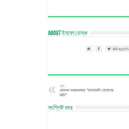
About ইনফো ডেস্ক
@bagerha
পূর্বের
মোহম্মদ বদরুদ্দোজার “ভালোবাসি গোলাপের
কাঁটা”
সংশ্লিষ্ট খবর