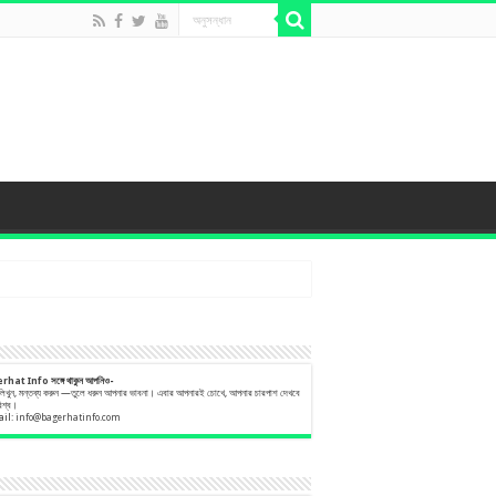
erhat Info
সঙ্গে
থাকুন
আপনিও-
 লিখুন, মন্তব্য করুন —তুলে ধরুন আপনার ভাবনা। এবার আপনারই চোখে, আপনার চারপাশ দেখবে
বিশ্ব।
ail:
info@bagerhatinfo.com