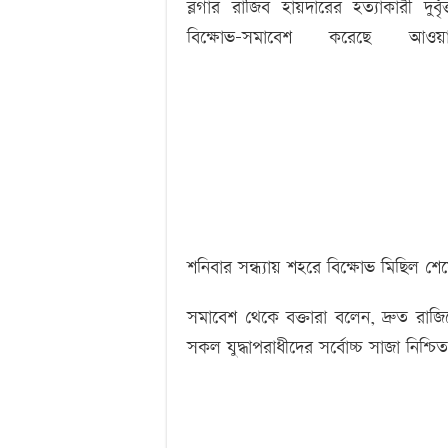
ব্লগার রাজিব হায়দারের হত্যাকারী দুর
মহাসড়ক ঝুঁকি বাড়ছে বিশ্ব ঐতিহ্য ষাটগম্বুজ মসজিদ
বিক্ষোভ-সমাবেশ করেছে আওয়া
বাগেরহাটে পুলিশের অভিযানে ৪টি আগ্নেয়াস্ত্রসহ 
‘বড় নাশকতার জন্য’ অস্ত্র নিয়ে বাগেরহাটে ঢুকছিল ত
শনিবার সন্ধ্যায় শহরে বিক্ষোভ মিছিল শ
সমাবেশ থেকে বক্তারা বলেন, দ্রুত রা
সকল যুদ্ধাপরাধীদের সর্বোচ্চ সাজা নিশ্