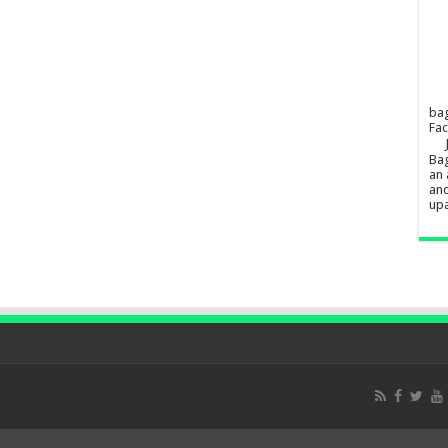
ba
Fa
Bag
an 
and
upa