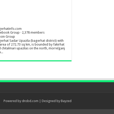
gerhatinfo.com
cebook Group · 2,378 members
Join Group
erhat Sadar Upazila (bagerhat district) with
area of 272.73 sq km, is bounded by fakirhat
 chitalmari upazilas on the north, morrelganj
...
Powered by
dnsbd.com
| Designed by
Bayzed