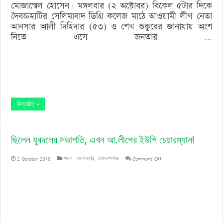
মোজাম্মেল হোসেন। মঙ্গলবার (২ অক্টোবর) বিকেল ৫টার দিকে
দৈবজ্ঞহাটির সেলিমাবাদ ডিগ্রি কলেজ মাঠে আওয়ামী লীগ নেতা
আনসার আলী দিহিদার (৫৩) ও শেখ শুকুরের জানাযায় অংশ
নিতে এসে জনতার …
বিস্তারিত »
ছিলেন যুবদলের সভাপতি, এখন আ.লীগের ইউপি চেয়ারম্যান!
on
2 October 2018
খবর
,
বাগেরহাট
,
মোরেলগঞ্জ
Comments Off
ছিলেন
যুবদলের
সভাপতি,
এখন