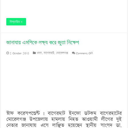
বিস্তারিত »
জানাযায় এমপিকে লক্ষ্য করে জুতা নিক্ষেপ
on
2 October 2018
খবর
,
বাগেরহাট
,
মোরেলগঞ্জ
Comments Off
জানাযায়
এমপিকে
লক্ষ্য
করে
জুতা
নিক্ষেপ
স্টাফ করেসপন্ডেন্ট | বাগেরহাট ইনফো ডটকম বাগেরহাটের
মোরেলগঞ্জ উপজেলায় হামলায় নিহত আওয়ামী লীগের দুই
নেতার জানাযায় এসে লাঞ্ছিত হয়েছেন স্থানীয় সাংসদ ডা.