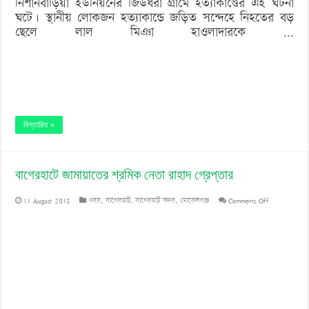
নিশানবাড়িয়া ইউনিয়নের জিউধরা গ্রামে হত্যাকাণ্ডের এই ঘটনা
ঘটে। স্থানীয় লোকজন হত্যাকান্ডে জড়িত সন্দেহে নিহতের বড়
ছেলে লাল মিঞা হাওলাদারকে …
বিস্তারিত »
বাগেরহাটে জামায়াতের শ্রমিক নেতা রাহাদ গ্রেপ্তার
on
11 August 2018
খবর
,
বাগেরহাট
,
বাগেরহাট সদর
,
মোরেলগঞ্জ
Comments Off
বাগেরহাটে
জামায়াতের
শ্রমিক
নেতা
রাহাদ