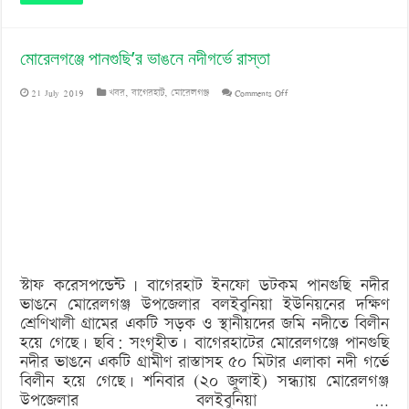
মোরেলগঞ্জে পানগুছি’র ভাঙনে নদীগর্ভে রাস্তা
on
21 July 2019
খবর
,
বাগেরহাট
,
মোরেলগঞ্জ
Comments Off
মোরেলগঞ্জে
পানগুছি’র
ভাঙনে
নদীগর্ভে
রাস্তা
স্টাফ করেসপন্ডেন্ট | বাগেরহাট ইনফো ডটকম পানগুছি নদীর
ভাঙনে মোরেলগঞ্জ উপজেলার বলইবুনিয়া ইউনিয়নের দক্ষিণ
শ্রেণিখালী গ্রামের একটি সড়ক ও স্থানীয়দের জমি নদীতে বিলীন
হয়ে গেছে। ছবি: সংগৃহীত। বাগেরহাটের মোরেলগঞ্জে পানগুছি
নদীর ভাঙনে একটি গ্রামীণ রাস্তাসহ ৫০ মিটার এলাকা নদী গর্ভে
বিলীন হয়ে গেছে। শনিবার (২০ জুলাই) সন্ধ্যায় মোরেলগঞ্জ
উপজেলার বলইবুনিয়া …