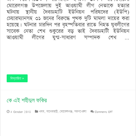
মোরেলগঞ্জ উপজেলায় দুই আওয়ামী লীগ নেতাকে হত্যার
৩১
ঘটনায় স্থানীয় দৈবজ্ঞহাটি ইউনিয়ন পরিষদের (ইউপি)
চেয়ারম্যানসহ ৩১ জনের বিরুদ্ধে পৃথক দুটি মামলা দায়ের করা
হয়েছে। ঘটনার চারদিন পর বৃহস্পতিবার রাতে নিহত যুবলীগের
সাবেক নেতা শেখ শুকুরের বড় ভাই দৈবজ্ঞহাটী ইউনিয়ন
আওয়ামী লীগের যুগ্ম-সাধারণ সম্পাদক শেখ …
বিস্তারিত »
কে এই শহীদুল ফকির
on
4 October 2018
খবর
,
বাগেরহাট
,
মোরেলগঞ্জ
,
শরণখোলা
Comments Off
কে
এই