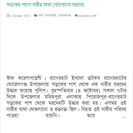
সড়কের পাশে নারীর মাথা থেতলানো মরদেহ
on
4 October 2018
খবর
,
বাগেরহাট
,
মোরেলগঞ্জ
Comments Off
সড়কের
পাশে
নারীর
মাথা
থেতলানো
মরদেহ
স্টাফ করেসপন্ডেন্ট | বাগেরহাট ইনফো ডটকম বাগেরহাটের
মোরেলগঞ্জ উপজেলায় সড়কের পাশ থেকে এক নারীর মরদেহ
উদ্ধার করেছে পুলিশ। বৃহস্পতিবার (৪ অক্টোবর) সকাল ৭টার
দিকে উপজেলার মহিষপুরা এলাকায় পিরোজপুর-বাগেরহাট
সড়কের পাশ থেকে মরদেহটি উদ্ধার করা হয়। এসময় ওই
নারীর মাথা থেতলানো ও রক্তাক্ত ছিল। নিহত ওই নারীর পরিচয়
পাওয়া যায়নি। তবে …