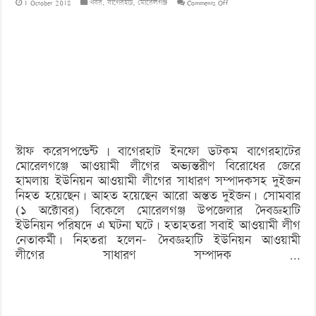
on
1 October 2018
খবর
,
বাগেরহাট
,
মোরেলগঞ্জ
Comments Off
কোন্দলে
ইউনিয়ন
আওয়ামী
লীগের
সাধারণ
সম্পাদকসহ
স্টাফ করেসপন্ডেন্ট | বাগেরহাট ইনফো ডটকম বাগেরহাটের
নিহত
মোরেলগঞ্জে আওয়ামী লীগের অভ্যন্তরীণ বিরোধের জেরে
২
হামলায় ইউনিয়ন আওয়ামী লীগের সাধারণ সম্পাদকসহ দুইজন
নিহত হয়েছেন। আহত হয়েছেন আরো অন্তত দুইজন। সোমবার
(১ অক্টোবর) বিকেলে মোরেলগঞ্জ উপজেলার দৈবজ্ঞহাটি
ইউনিয়ন পরিষদে এ ঘটনা ঘটে। হতাহতরা সবাই আওয়ামী লীগ
নেতাকর্মী। নিহতরা হলেন- দৈবজ্ঞহাটি ইউনিয়ন আওয়ামী
লীগের সাধারণ সম্পাদক …