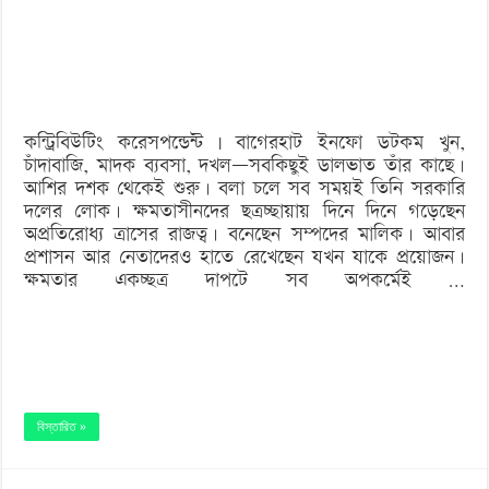
শহীদুল
ফকির
কন্ট্রিবিউটিং করেসপন্ডেন্ট | বাগেরহাট ইনফো ডটকম খুন,
চাঁদাবাজি, মাদক ব্যবসা, দখল—সবকিছুই ডালভাত তাঁর কাছে।
আশির দশক থেকেই শুরু। বলা চলে সব সময়ই তিনি সরকারি
দলের লোক। ক্ষমতাসীনদের ছত্রচ্ছায়ায় দিনে দিনে গড়েছেন
অপ্রতিরোধ্য ত্রাসের রাজত্ব। বনেছেন সম্পদের মালিক। আবার
প্রশাসন আর নেতাদেরও হাতে রেখেছেন যখন যাকে প্রয়োজন।
ক্ষমতার একচ্ছত্র দাপটে সব অপকর্মেই …
বিস্তারিত »