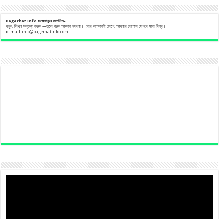
Bagerhat Info
সঙ্গে
থাকুন
আপনিও-
পড়ুন, লিখুন, মন্তব্য করুন —তুলে ধরুন আপনার ভাবনা। এবার আপনারই চোখে, আপনার চারপাশ দেখবে সারা বিশ্ব।
e
-mail:
info@bagerhatinfo.com