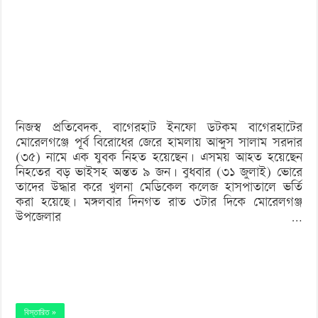
‘বড় নাশকতার জন্য’ অস্ত্র নিয়ে বাগেরহাটে ঢুকছিল তারা
হামলায়
হত্যা
মামলার
সাক্ষী
নিহত,
নিজস্ব প্রতিবেদক, বাগেরহাট ইনফো ডটকম বাগেরহাটের
আহত
মোরেলগঞ্জে পূর্ব বিরোধের জেরে হামলায় আব্দুস সালাম সরদার
৯
(৩৫) নামে এক যুবক নিহত হয়েছেন। এসময় আহত হয়েছেন
নিহতের বড় ভাইসহ অন্তত ৯ জন। বুধবার (৩১ জুলাই) ভোরে
তাদের উদ্ধার করে খুলনা মেডিকেল কলেজ হাসপাতালে ভর্তি
করা হয়েছে। মঙ্গলবার দিনগত রাত ৩টার দিকে মোরেলগঞ্জ
উপজেলার …
বিস্তারিত »