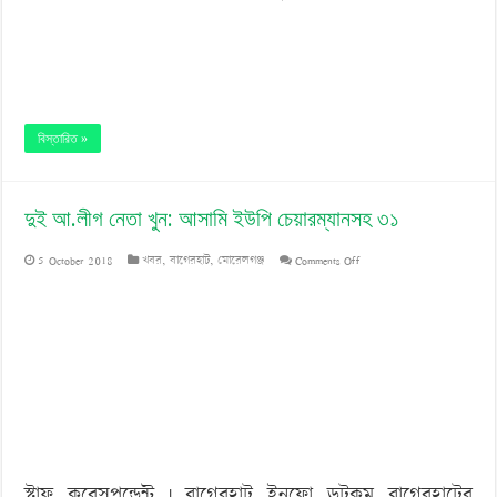
বিস্তারিত »
দুই আ.লীগ নেতা খুন: আসামি ইউপি চেয়ারম্যানসহ ৩১
on
5 October 2018
খবর
,
বাগেরহাট
,
মোরেলগঞ্জ
Comments Off
দুই
আ.লীগ
নেতা
খুন:
আসামি
ইউপি
স্টাফ করেসপন্ডেন্ট | বাগেরহাট ইনফো ডটকম বাগেরহাটের
চেয়ারম্যানসহ