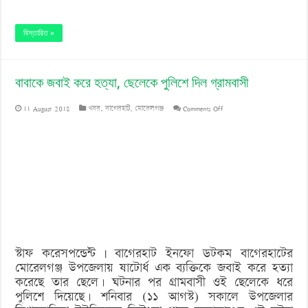
বিস্তারিত »
বাবাকে জবাই করে হত্যা, ছেলেকে পুলিশে দিল গ্রামবাসী
on
11 August 2018
খবর
,
বাগেরহাট
,
মোরেলগঞ্জ
Comments Off
বাবাকে
জবাই
করে
হত্যা,
ছেলেকে
পুলিশে
স্টাফ করেসপন্ডেন্ট | বাগেরহাট ইনফো ডটকম বাগেরহাটের
দিল
মোরেলগঞ্জ উপজেলায় ষাটোর্ধ এক ব্যক্তিকে জবাই করে হত্যা
গ্রামবাসী
করেছে তার ছেলে। ঘটনার পর গ্রামবাসী ওই ছেলেকে ধরে
পুলিশে দিয়েছে। শনিবার (১১ আগস্ট) সকালে উপজেলার