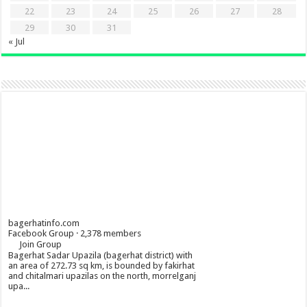
22
23
24
25
26
27
28
29
30
31
« Jul
bagerhatinfo.com
Facebook Group · 2,378 members
Join Group
Bagerhat Sadar Upazila (bagerhat district) with
an area of 272.73 sq km, is bounded by fakirhat
and chitalmari upazilas on the north, morrelganj
upa...