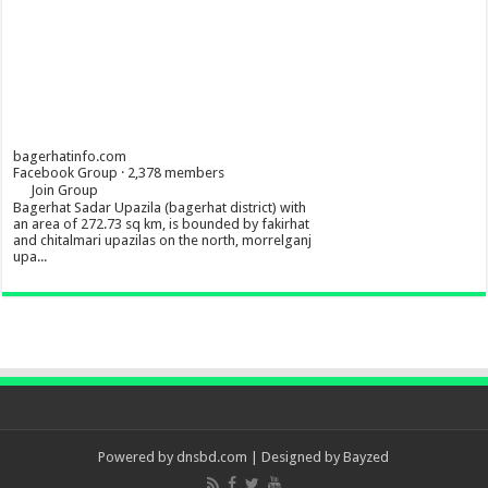
bagerhatinfo.com
Facebook Group · 2,378 members
Join Group
Bagerhat Sadar Upazila (bagerhat district) with
an area of 272.73 sq km, is bounded by fakirhat
and chitalmari upazilas on the north, morrelganj
upa...
Powered by
dnsbd.com
| Designed by
Bayzed