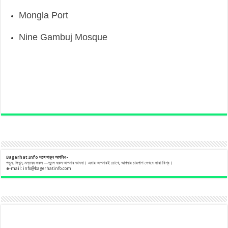
‘বড় নাশকতার জন্য’ অস্ত্র নিয়ে বাগেরহাটে ঢুকছিল তারা
Mongla Port
Nine Gambuj Mosque
Bagerhat Info
সঙ্গে
থাকুন
আপনিও-
পড়ুন, লিখুন, মন্তব্য করুন —তুলে ধরুন আপনার ভাবনা। এবার আপনারই চোখে, আপনার চারপাশ দেখবে সারা বিশ্ব।
e
-mail:
info@bagerhatinfo.com