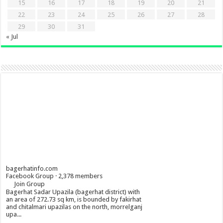
15
16
17
18
19
20
21
22
23
24
25
26
27
28
29
30
31
« Jul
bagerhatinfo.com
Facebook Group · 2,378 members
Join Group
Bagerhat Sadar Upazila (bagerhat district) with
an area of 272.73 sq km, is bounded by fakirhat
and chitalmari upazilas on the north, morrelganj
upa...