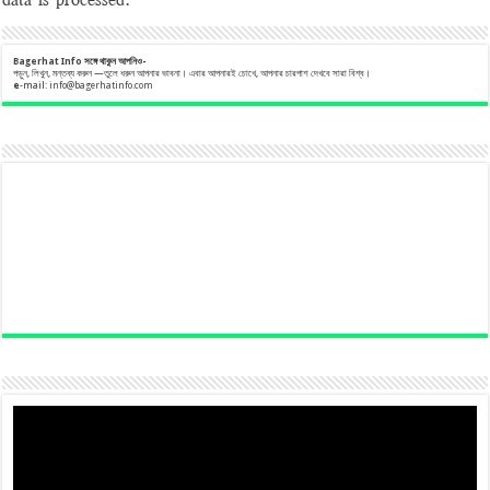
Bagerhat Info
সঙ্গে
থাকুন
আপনিও-
পড়ুন, লিখুন, মন্তব্য করুন —তুলে ধরুন আপনার ভাবনা। এবার আপনারই চোখে, আপনার চারপাশ দেখবে সারা বিশ্ব।
e
-mail:
info@bagerhatinfo.com