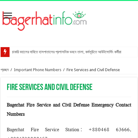
চাকরি বহালের দাবিতে হাসপাতালের প্রশাসনিক ভবনে তালা, কর্মসূচিতে আউটসোর্সিং কর্মীরা
রাখালগাছি বাজারে সোনালী ব্যাংকের নতুন উপশাখা
প্রচ্ছদ
/
Important Phone Numbers
/
Fire Services and Civil Defense
স্ত্রীকে শ্বাসরোধে হত্যার অভিযোগ, স্বামী আটক
মোংলায় গ্রেপ্তার বিএনপি নেতার বাসা থেকে পিস্তল উদ্ধার
Fire Services and Civil Defense
বাগেরহাটে আদালত কর্মচারীকে ইয়াবা দিয়ে ফাঁসানোর চেষ্টা
মোরেলগঞ্জে কোডেকের এনগেজ প্রকল্পের অবহিতকরণ সভা
Bagerhat Fire Service and Civil Defense Emergency
Contact
সুন্দরবনে ফাঁদসহ হরিণ শিকারী আটক
Numbers
মহাসড়ক ঝুঁকি বাড়ছে বিশ্ব ঐতিহ্য ষাটগম্বুজ মসজিদের
Bagerhat Fire Service Station: +880468 63666,
বাগেরহাটে পুলিশের অভিযানে ৪টি আগ্নেয়াস্ত্রসহ আটক ১১