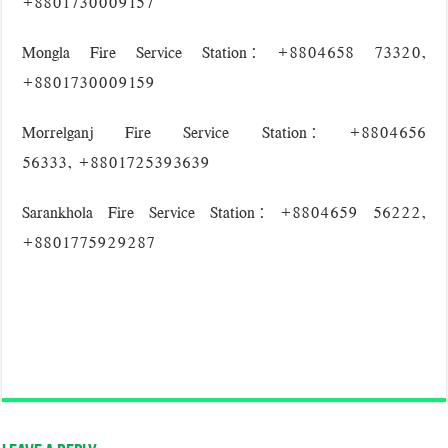
+8801730009157
‘বড় নাশকতার জন্য’ অস্ত্র নিয়ে বাগেরহাটে ঢুকছিল তারা
Mongla Fire Service Station: +8804658 73320,
+8801730009159
Morrelganj Fire Service Station: +8804656
56333, +8801725393639
Sarankhola Fire Service Station: +8804659 56222,
+8801775929287