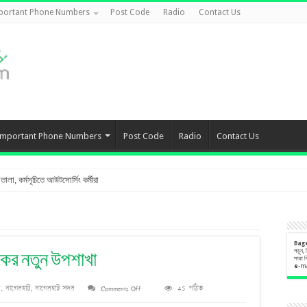
portant Phone Numbers
Post Code
Radio
Contact Us
Important Phone Numbers
Post Code
Radio
Contact Us
লা, কর্মসূচিতে আউটসোর্সিং কর্মীরা
Bag
পড়ুন,
ংকের নতুন উপশাখা
সারা 
e
-m
on
র
,
বাগেরহাট
,
বাগেরহাট সদর
Comments Off
45 পঠিত