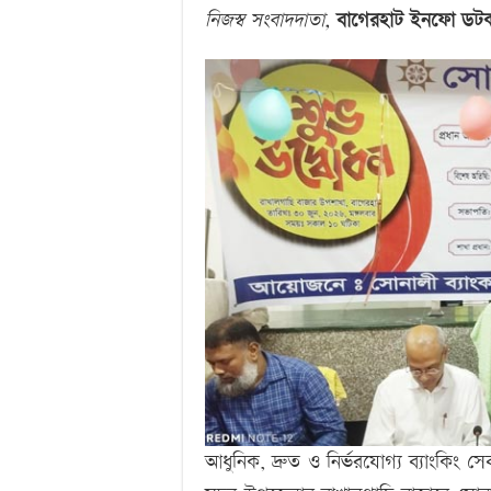
নিজস্ব সংবাদদাতা,
বাগেরহাট ইনফো ডট
আধুনিক, দ্রুত ও নির্ভরযোগ্য ব্যাংকিং 