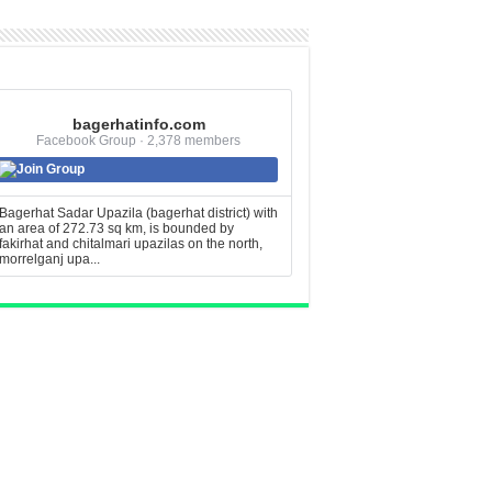
bagerhatinfo.com
Facebook Group · 2,378 members
Join Group
Bagerhat Sadar Upazila (bagerhat district) with
an area of 272.73 sq km, is bounded by
fakirhat and chitalmari upazilas on the north,
morrelganj upa...