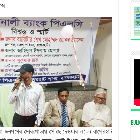
রাখালগাছি
কম
বাজারে
সোনালী
ব্যাংকের
নতুন
উপশাখা
Bul
সেবা জনগণের দোরগোড়ায় পৌঁছে দেওয়ার লক্ষ্যে বাগেরহাট