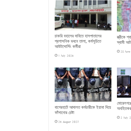
চাকরি বহালের দাবিতে হাসপাতালের
স্ত্রীকে 
প্রশাসনিক ভবনে তালা, কর্মসূচিতে
স্বামী আ
আউটসোর্সিং কর্মীরা
28 June
1 July 2026
মোরেলগঞ্
বাগেরহাটে আদালত কর্মচারীকে ইয়াবা দিয়ে
অবহিতকর
ফাঁসানোর চেষ্টা
2 July 
26 August 2025