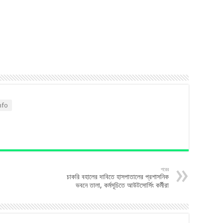
nfo
পরের
চাকরি বহালের দাবিতে হাসপাতালের প্রশাসনিক
ভবনে তালা, কর্মসূচিতে আউটসোর্সিং কর্মীরা