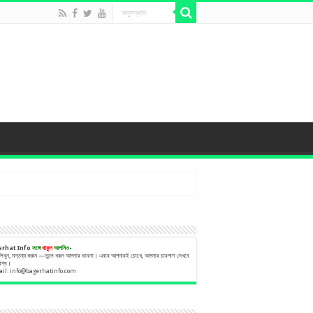
erhat Info
সঙ্গে
থাকুন
আপনিও-
 লিখুন, মন্তব্য করুন —তুলে ধরুন আপনার ভাবনা। এবার আপনারই চোখে, আপনার চারপাশ দেখবে
বিশ্ব।
ail:
info@bagerhatinfo.com