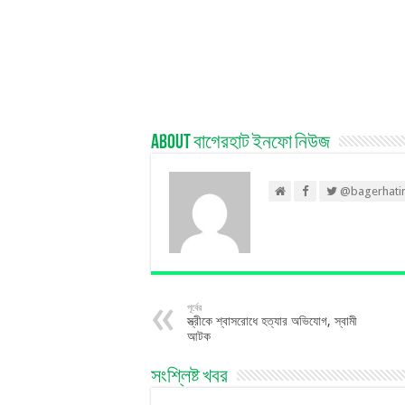
About বাগেরহাট ইনফো নিউজ
@bagerhati
পূর্বের
স্ত্রীকে শ্বাসরোধে হত্যার অভিযোগ, স্বামী
আটক
সংশ্লিষ্ট খবর