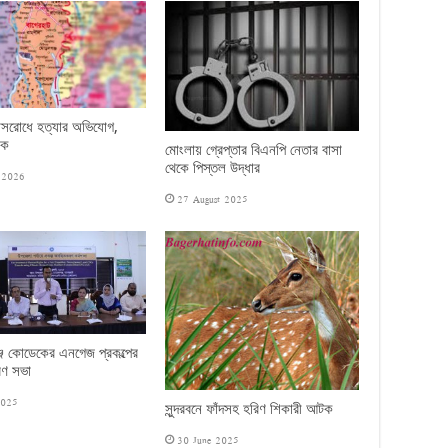
শ্বাসরোধে হত্যার অভিযোগ,
টক
মোংলায় গ্রেপ্তার বিএনপি নেতার বাসা
থেকে পিস্তল উদ্ধার
 2026
27 August 2025
জে কোডেকের এনগেজ প্রকল্পের
ণ সভা
2025
সুন্দরবনে ফাঁদসহ হরিণ শিকারী আটক
30 June 2025