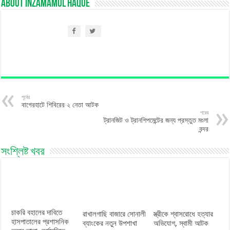
About Inzamamul Haque
পূর্বের
বাগেরহাটে শিবিরের ২ নেতা আটক
পরের
ট্রানজিট ও ট্রানশিপমেন্টের জন্য প্রস্তুত মংলা
বন্দর
সংশ্লিষ্ট খবর
চাকরি বহালের দাবিতে
রাখালগাছি বাজারে সোনালী
স্ত্রীকে শ্বাসরোধে হত্যার
হাসপাতালের প্রশাসনিক
ব্যাংকের নতুন উপশাখা
অভিযোগ, স্বামী আটক