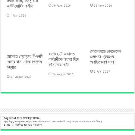
ভবনে তালা, কর্মসূচিতে
30 June 2026
28 June 2026
আউটসোর্সিং কর্মীরা
1 July 2026
মোরেলগঞ্জে কোডেকের
বাগেরহাটে আদালত
মোংলায় গ্রেপ্তার বিএনপি
এনগেজ প্রকল্পের
কর্মচারীকে ইয়াবা দিয়ে
নেতার বাসা থেকে পিস্তল
অবহিতকরণ সভা
ফাঁসানোর চেষ্টা
উদ্ধার
2 July 2025
26 August 2025
27 August 2025
Bagerhat Info
সঙ্গে
থাকুন
আপনিও-
পড়ুন, লিখুন, মন্তব্য করুন —তুলে ধরুন আপনার ভাবনা। এবার আপনারই চোখে, আপনার চারপাশ দেখবে সারা বিশ্ব।
e
-mail:
info@bagerhatinfo.com