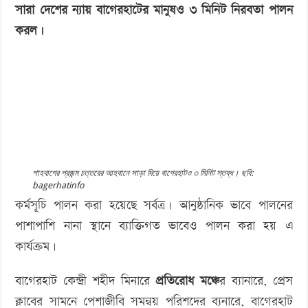
সারা দেশের ন্যায় বাগেরহাটের মানুষও ৩ মিনিট নিরবতা পালন
‘বড় নাশকতার জন্য’ অস্ত্র নিয়ে বাগেরহাটে ঢুকছিল তারা
করল।
শাহবাগের প্রজন্ম চত্তরের আহবানে সাড়া দিয়ে বাগেরহাটও ৩ মিনিট স্তব্ধ। ছবি:
bagerhatinfo
কর্মসূচি পালন করা হয়েছে সর্বত্র। আনুষ্ঠানিক ভাবে পালনের
পাশাপাশি নানা স্থানে ব্যাক্তিগত ভাবেও পালন করা হয় এ
কার্যক্রম।
বাগেরহাট কেন্দ্রী শহীদ মিনারে
প্রতিরোধ মঞ্চে
র ব্যানারে, প্রেস
ক্লাবের সামনে পেশাজীবি সমন্বয় পরিশদের ব্যনারে, বাগেরহাট