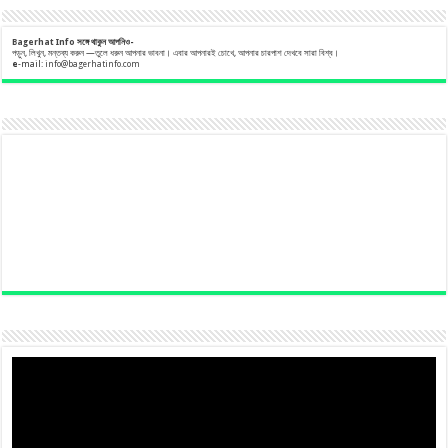
Bagerhat Info
সঙ্গে
থাকুন
আপনিও-
পড়ুন, লিখুন, মন্তব্য করুন —তুলে ধরুন আপনার ভাবনা। এবার আপনারই চোখে, আপনার চারপাশ দেখবে সারা বিশ্ব।
e
-mail:
info@bagerhatinfo.com