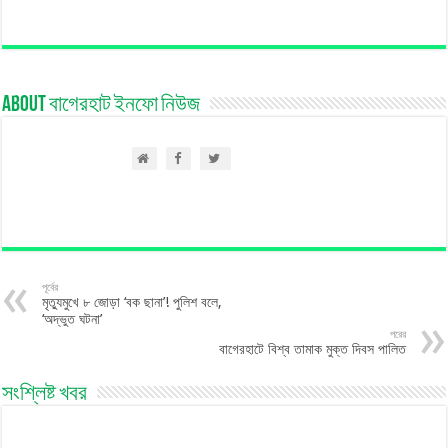
About বাগেরহাট ইনফো নিউজ
পূর্বের
মৃত্যুমুখে ৮ জোড়া ‘বক ছানা’! পুলিশ বলে,
‘অদ্ভুত ঘটনা’
পরের
বাগেরহাটে বিশ্ব তামাক মুক্ত দিবস পালিত
সংশ্লিষ্ট খবর