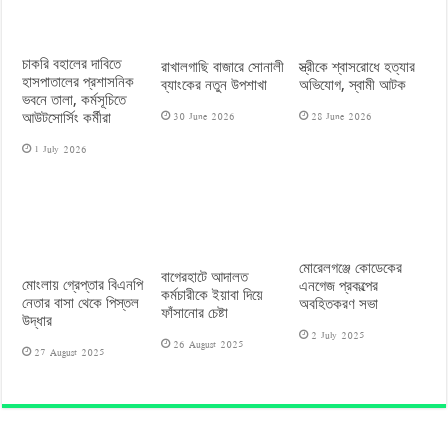
চাকরি বহালের দাবিতে
রাখালগাছি বাজারে সোনালী
স্ত্রীকে শ্বাসরোধে হত্যার
হাসপাতালের প্রশাসনিক
ব্যাংকের নতুন উপশাখা
অভিযোগ, স্বামী আটক
ভবনে তালা, কর্মসূচিতে
30 June 2026
28 June 2026
আউটসোর্সিং কর্মীরা
1 July 2026
মোরেলগঞ্জে কোডেকের
বাগেরহাটে আদালত
মোংলায় গ্রেপ্তার বিএনপি
এনগেজ প্রকল্পের
কর্মচারীকে ইয়াবা দিয়ে
নেতার বাসা থেকে পিস্তল
অবহিতকরণ সভা
ফাঁসানোর চেষ্টা
উদ্ধার
2 July 2025
26 August 2025
27 August 2025