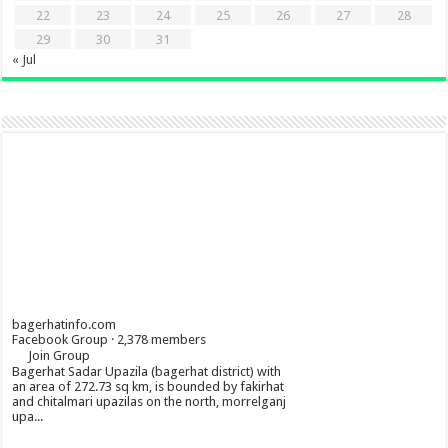
22
23
24
25
26
27
28
29
30
31
« Jul
bagerhatinfo.com
Facebook Group · 2,378 members
Join Group
Bagerhat Sadar Upazila (bagerhat district) with
an area of 272.73 sq km, is bounded by fakirhat
and chitalmari upazilas on the north, morrelganj
upa...