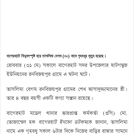
‘বড় নাশকতার জন্য’ অস্ত্র নিয়ে বাগেরহাটে ঢুকছিল তারা
মৃত্যু
বাগেরহাটে বিদ্যুৎস্পৃষ্ট হয়ে তাসলিমা বেগম (৩০) নামে গৃহবধূর মৃত্যু হয়েছে।
রোববার (৩১ মে) সকালে বাগেরহাট সদর উপজেলার ষাটগম্বুজ
ইউনিয়নের রনবিজয়পুর গ্রামে এ ঘটনা ঘটে।
তাসলিমা বেগম রনবিজয়পুর গ্রামের শেখ আসাদুজ্জামানের স্ত্রী।
তার ৪ বছর বয়সী একটি কণ্যা সন্তান রয়েছে।
বাগেরহাট মডেল থানার ভারপ্রাপ্ত কর্মকর্তা (ওসি) মো.
তোজাম্মেল হক
বাগেরহাট ইনফো ডটকম
কে জানান, তাসলিমা
নামে এক গৃহবধূ সকাল ৬টার দিকে নিজের বাড়ির রাস্তার সামনে