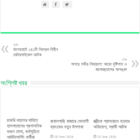
পূর্বের
বাগেরহাটে ২৪১টি নিবন্ধন বিহীন
মোটরসাইকেল আটক
পরের
সাগরে গভীর নিম্নচাপ: আরো বৃষ্টিপাত ও
জলোচ্ছ্বাসের আশঙ্কা
সংশ্লিষ্ট খবর
চাকরি বহালের দাবিতে
রাখালগাছি বাজারে সোনালী
স্ত্রীকে শ্বাসরোধে হত্যার
হাসপাতালের প্রশাসনিক
ব্যাংকের নতুন উপশাখা
অভিযোগ, স্বামী আটক
ভবনে তালা, কর্মসূচিতে
30 June 2026
28 June 2026
আউটসোর্সিং কর্মীরা