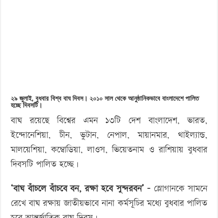
‘বড় নাশকতার জন্য’ অস্ত্র নিয়ে বাগেরহাটে ঢুকছিল তারা
দিবস
২৯ জুলাই, বুধবার বিশ্ব বাঘ দিবস। ২০১০ সাল থেকে আনুষ্ঠানিকভাবে বাংলাদেশে পালিত
হচ্ছে দিবসটি।
বাঘ রয়েছে বিশ্বের এমন ১৩টি দেশ বাংলাদেশ, ভারত,
ইন্দোনেশিয়া, চীন, ভুটান, নেপাল, মায়ানমার, থাইল্যান্ড,
মালয়েশিয়া, কম্বোডিয়া, লাওস, ভিয়েতনাম ও রাশিয়ায় বুধবার
দিবসটি পালিত হচ্ছে।
‘বাঘ বাঁচলে বাঁচবে বন, রক্ষা হবে সুন্দরবন’ –
স্লোগানকে সামনে
রেখে বাঘ রক্ষায় জাতীয়ভাবে নানা কর্মসূচির মধ্যে বুধবার পালিত
হবে আন্তর্জাতিক বাঘ দিবস।