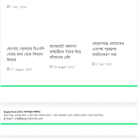
1 July 2026
মোরেলগঞ্জে কোডেকের
বাগেরহাটে আদালত
মোংলায় গ্রেপ্তার বিএনপি
এনগেজ প্রকল্পের
কর্মচারীকে ইয়াবা দিয়ে
নেতার বাসা থেকে পিস্তল
অবহিতকরণ সভা
ফাঁসানোর চেষ্টা
উদ্ধার
2 July 2025
26 August 2025
27 August 2025
Bagerhat Info
সঙ্গে
থাকুন
আপনিও-
পড়ুন, লিখুন, মন্তব্য করুন —তুলে ধরুন আপনার ভাবনা। এবার আপনারই চোখে, আপনার চারপাশ দেখবে সারা বিশ্ব।
e
-mail:
info@bagerhatinfo.com