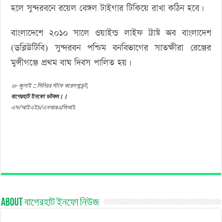
হলে সুন্দরবনে রয়েল বেঙ্গল টাইগার টিকিয়ে রাখা কঠিন হবে।
বাংলাদেশে ২০১০ সালে ওয়াইল্ড লাইফ ট্রাস্ট অব বাংলাদেশ
(ডব্লিউটিবি) সুন্দরবন পশ্চিম বনবিভাগের সাতক্ষীরা রেঞ্জের
মুন্সীগঞ্জে প্রথম বাঘ দিবস পালিত হয়।
২৮ জুলাই :: সিনিয়র স্টাফ করেসপন্ডেন্ট,
বাগেরহাট ইনফো ডটকম।।
এস/আইএইচ/এনআরএ
/বিআই
About বাগেরহাট ইনফো নিউজ