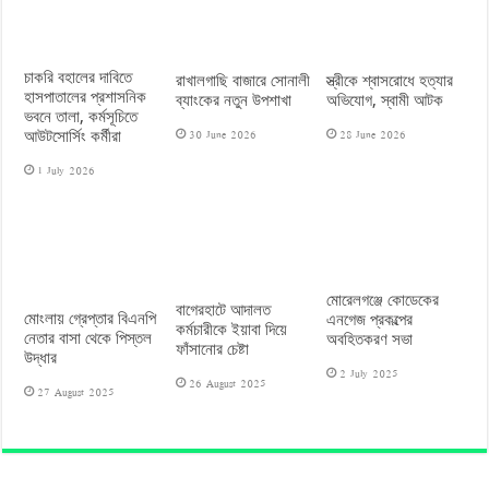
চাকরি বহালের দাবিতে
রাখালগাছি বাজারে সোনালী
স্ত্রীকে শ্বাসরোধে হত্যার
হাসপাতালের প্রশাসনিক
ব্যাংকের নতুন উপশাখা
অভিযোগ, স্বামী আটক
ভবনে তালা, কর্মসূচিতে
30 June 2026
28 June 2026
আউটসোর্সিং কর্মীরা
1 July 2026
মোরেলগঞ্জে কোডেকের
বাগেরহাটে আদালত
মোংলায় গ্রেপ্তার বিএনপি
এনগেজ প্রকল্পের
কর্মচারীকে ইয়াবা দিয়ে
নেতার বাসা থেকে পিস্তল
অবহিতকরণ সভা
ফাঁসানোর চেষ্টা
উদ্ধার
2 July 2025
26 August 2025
27 August 2025