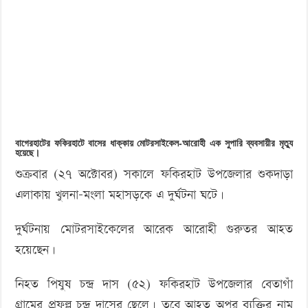
‘বড় নাশকতার জন্য’ অস্ত্র নিয়ে বাগেরহাটে ঢুকছিল তারা
মোটরসাইকেল
আরোহী
নিহত,
আহত
১
বাগেরহাটের ফকিরহাটে বাসের ধাক্কায় মোটরসাইকেল-আরোহী এক সুপারি ব্যবসায়ীর মৃত্যু
হয়েছে।
শুক্রবার (২৭ অক্টোবর) সকালে ফকিরহাট উপজেলার শুকদাড়া
এলাকায় খুলনা-মংলা মহাসড়কে এ দুর্ঘটনা ঘটে।
দুর্ঘটনায় মোটরসাইকেলের আরেক আরোহী গুরুতর আহত
হয়েছেন।
নিহত পিযুষ চন্দ্র দাস (৫২) ফকিরহাট উপজেলার বেতাগাঁ
গ্রামের প্রফুল্ল চন্দ্র দাসের ছেলে। তবে আহত অপর ব্যক্তির নাম