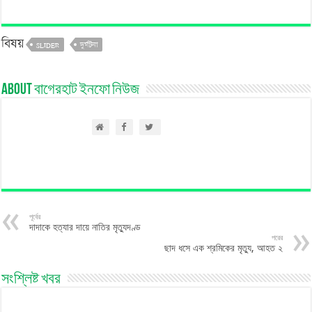
বিষয়
SLIDER
দুর্ঘটনা
About বাগেরহাট ইনফো নিউজ
পূর্বের
দাদাকে হত্যার দায়ে নাতির মৃত্যুদণ্ড
পরের
ছাদ ধসে এক শ্রমিকের মৃত্যু, আহত ২
সংশ্লিষ্ট খবর