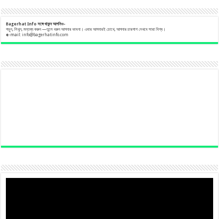
Bagerhat Info
সঙ্গে
থাকুন
আপনিও-
পড়ুন, লিখুন, মন্তব্য করুন —তুলে ধরুন আপনার ভাবনা। এবার আপনারই চোখে, আপনার চারপাশ দেখবে সারা বিশ্ব।
e
-mail:
info@bagerhatinfo.com