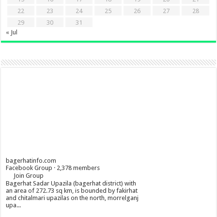
22
23
24
25
26
27
28
29
30
31
« Jul
bagerhatinfo.com
Facebook Group · 2,378 members
Join Group
Bagerhat Sadar Upazila (bagerhat district) with
an area of 272.73 sq km, is bounded by fakirhat
and chitalmari upazilas on the north, morrelganj
upa...