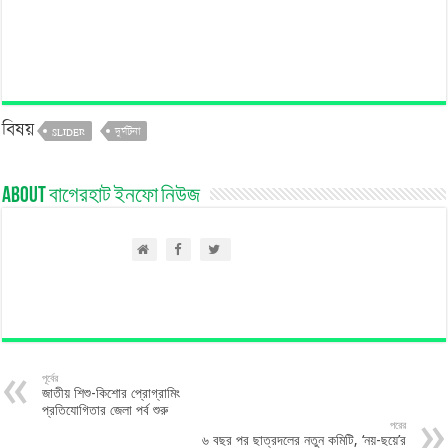
বিষয়
SLIDER
দুর্ঘটনা
About বাগেরহাট ইনফো নিউজ
পূর্বের
জাতীয় শিশু-কিশোর প্রোগ্রামিং
প্রতিযোগিতার জেলা পর্ব শুরু
পরের
৬ বছর পর ছাত্রদলের নতুন কমিটি, ‘নয়-ছয়ে’র