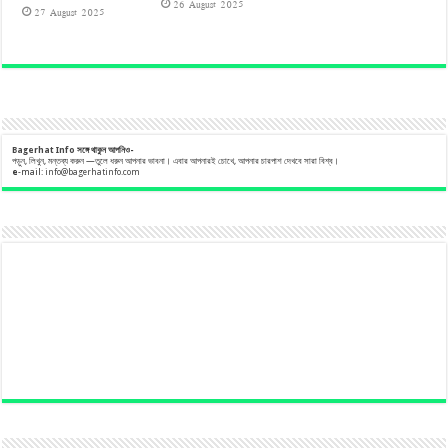
26 August 2025
27 August 2025
Bagerhat Info
সঙ্গে
থাকুন
আপনিও-
পড়ুন, লিখুন, মন্তব্য করুন —তুলে ধরুন আপনার ভাবনা। এবার আপনারই চোখে, আপনার চারপাশ দেখবে সারা বিশ্ব।
e
-mail:
info@bagerhatinfo.com