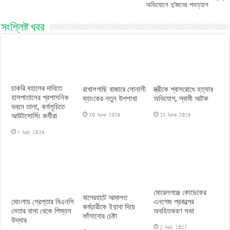
অভিযোগে দু’জনের পদত্যাগ
সংশ্লিষ্ট খবর
চাকরি বহালের দাবিতে
রাখালগাছি বাজারে সোনালী
স্ত্রীকে শ্বাসরোধে হত্যার
হাসপাতালের প্রশাসনিক
ব্যাংকের নতুন উপশাখা
অভিযোগ, স্বামী আটক
ভবনে তালা, কর্মসূচিতে
30 June 2026
28 June 2026
আউটসোর্সিং কর্মীরা
1 July 2026
মোরেলগঞ্জে কোডেকের
বাগেরহাটে আদালত
মোংলায় গ্রেপ্তার বিএনপি
এনগেজ প্রকল্পের
কর্মচারীকে ইয়াবা দিয়ে
নেতার বাসা থেকে পিস্তল
অবহিতকরণ সভা
ফাঁসানোর চেষ্টা
উদ্ধার
2 July 2025