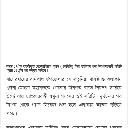
‘বড় নাশকতার জন্য’ অস্ত্র নিয়ে বাগেরহাটে ঢুকছিল তারা
১৫
ঘন্টা
পর
উদ্ধার
সাড়ে ১৭ টন তরলীকৃত পেট্রোলিয়াম গ্যাস (এলপিজি) নিয়ে দুর্ঘটনায় পড়া ট্যাংকারবাহী লরিটি
প্রায় ১৫ ঘন্টা পর উদ্ধার হয়েছে।
বাগেরহাটের রামপাল উপজেলার সোনাতুনিয়া বাসস্ট্যান্ড এলাকায়
খুলনা-মোংলা মহাসড়কে শুক্রবার দিনগত রাতে নিয়ন্ত্রণ হারিয়ে
উল্টে যায় ট্যাংকারবাহী যমুনা গ্যাসের ওই লরিটি। দুর্ঘটনার পর
ট্যাংক থেকে গ্যাস লিকেজ শুরু হলে এলাকায় আতঙ্ক ছড়িয়ে
পড়ে।
আশপাশের এলাকায় মাইকিং করে লোকজনকে কোনো ধরনের