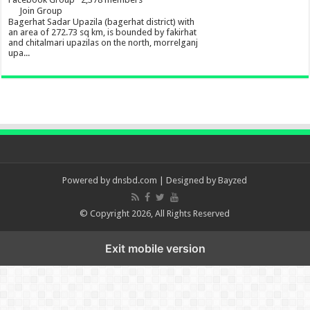
Join Group
Bagerhat Sadar Upazila (bagerhat district) with
an area of 272.73 sq km, is bounded by fakirhat
and chitalmari upazilas on the north, morrelganj
upa...
Powered by
dnsbd.com
| Designed by
Bayzed
© Copyright 2026, All Rights Reserved
Exit mobile version