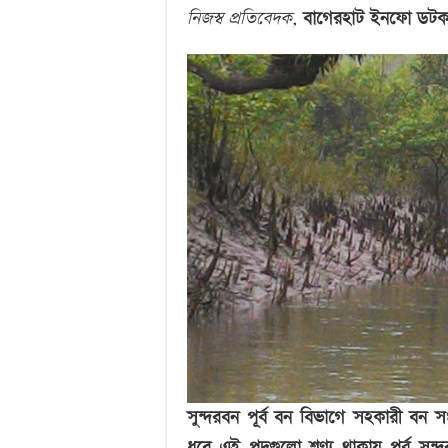
নিজস্ব প্রতিবেদক,
বাগেরহাট ইনফো ডট
সুন্দরবন পূর্ব বন বিভাগে সহকারী বন 
ধরে এই পদগুলো শূণ্য থাকায় পূর্ব সুন্দ