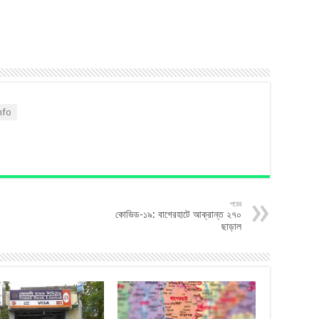
nfo
পরের
কোভিড-১৯: বাগেরহাটে আক্রান্ত ২৭০
ছাড়াল