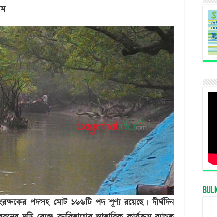
কর্মকর্তাসহ
কম
সুন্দরবন
পূর্ব
বনবিভাগে
১৬৬
পদই
শূন্য
Bul
সংরক্ষকের পদসহ মোট ১৬৬টি পদ শূণ্য রয়েছে। দীর্ঘদিন
রবনের দুটি রেঞ্জে বনবিভাগের স্বাভাবিক কার্যক্রম ব্যাহত