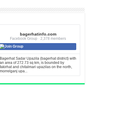
bagerhatinfo.com
Facebook Group · 2,378 members
Join Group
Bagerhat Sadar Upazila (bagerhat district) with
an area of 272.73 sq km, is bounded by
fakirhat and chitalmari upazilas on the north,
morrelganj upa...