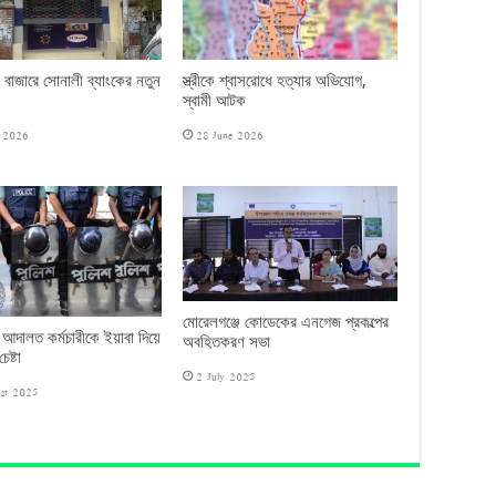
 বাজারে সোনালী ব্যাংকের নতুন
স্ত্রীকে শ্বাসরোধে হত্যার অভিযোগ,
স্বামী আটক
e 2026
28 June 2026
মোরেলগঞ্জে কোডেকের এনগেজ প্রকল্পের
 আদালত কর্মচারীকে ইয়াবা দিয়ে
অবহিতকরণ সভা
েষ্টা
2 July 2025
st 2025