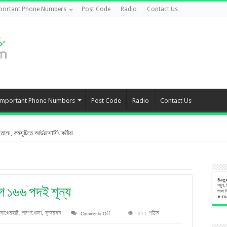
portant Phone Numbers
Post Code
Radio
Contact Us
Important Phone Numbers
Post Code
Radio
Contact Us
লা, কর্মসূচিতে আউটসোর্সিং কর্মীরা
Bag
পড়ুন,
ভাগে ১৬৬ পদই শূন্য
সারা 
e
-m
on
বাগেরহাট
,
শরণখোলা
,
সুন্দরবন
Comments Off
344 পঠিত