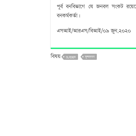
পূর্ব বনবিভাগে যে জনবল সংকট রয়
বনকর্মকর্তা।
এসআই/আরএস/বিআই/০৯ জুন,২০২০
বিষয়
SLIDER
সুন্দরবন