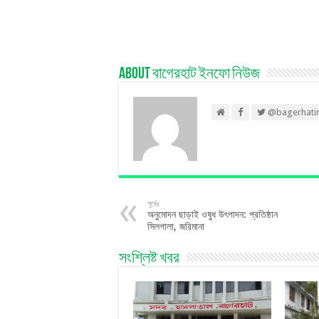
About বাগেরহাট ইনফো নিউজ
@bagerhati
পূর্বের
অনুমোদন ছাড়াই ওষুধ উৎপাদন: প্রতিষ্ঠান
সিলগালা, জরিমানা
সংশ্লিষ্ট খবর