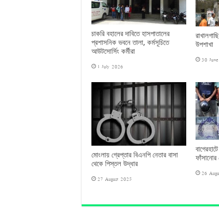
চাকরি বহালের দাবিতে হাসপাতালের
রাখালগাছি
প্রশাসনিক ভবনে তালা, কর্মসূচিতে
উপশাখা
আউটসোর্সিং কর্মীরা
30 Jun
1 July 2026
বাগেরহাটে
মোংলায় গ্রেপ্তার বিএনপি নেতার বাসা
ফাঁসানোর চ
থেকে পিস্তল উদ্ধার
26 Augu
27 August 2025