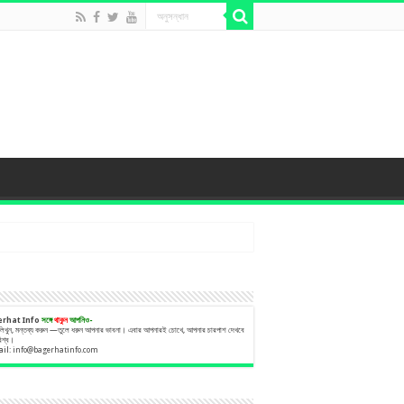
erhat Info
সঙ্গে
থাকুন
আপনিও-
 লিখুন, মন্তব্য করুন —তুলে ধরুন আপনার ভাবনা। এবার আপনারই চোখে, আপনার চারপাশ দেখবে
বিশ্ব।
ail:
info@bagerhatinfo.com