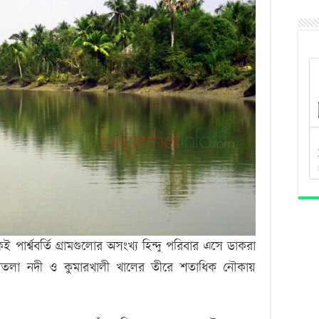
্শ্ববর্তি গ্রামগুলোর অসংখ্য হিন্দু পরিবার এসে ডাকরা
ারতলা নদী ও কুমারখালী খালের তীরে শতাধিক নৌকায়