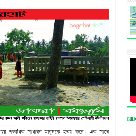
াটের রজ্জব আলী ফকিরের রাজাকার বাহিনী রামপাল উপজেলার পেড়িখালী ইউনিয়নের
Bul
য় ছয় শতাধিক সাধারন মানুষকে হত্যা করে। এক সাথে