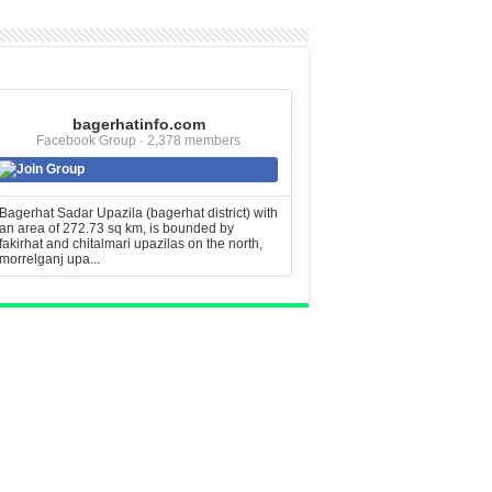
bagerhatinfo.com
Facebook Group · 2,378 members
Join Group
Bagerhat Sadar Upazila (bagerhat district) with
an area of 272.73 sq km, is bounded by
fakirhat and chitalmari upazilas on the north,
morrelganj upa...