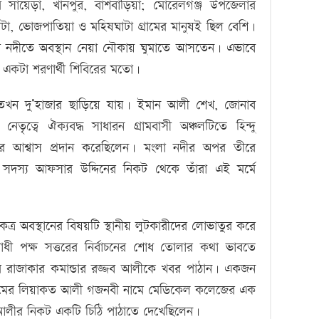
সায়েড়া, খানপুর, বাঁশবাড়িয়া; মোরেলগঞ্জ উপজেলার
, ভোজপাতিয়া ও মহিষঘাটা গ্রামের মানুষই ছিল বেশি।
তারা নদীতে অবস্থান নেয়া নৌকায় ঘুমাতে আসতেন। এভাবে
একটা শরণার্থী শিবিরের মতো।
ে তখন দু’হাজার ছাড়িয়ে যায়। ইমান আলী শেখ, জোনাব
ৃত্বে ঐক্যবদ্ধ সাধারন গ্রামবাসী অঞ্চলটিতে হিন্দু
নের আশ্বাস প্রদান করেছিলেন। মংলা নদীর অপর তীরে
র সদস্য আফসার উদ্দিনের নিকট থেকে তাঁরা এই মর্মে
 একত্র অবস্থানের বিষয়টি স্থানীয় লুটকারীদের লোভাতুর করে
ধী পক্ষ সত্তরের নির্বাচনের শোধ তোলার কথা ভাবতে
টের রাজাকার কমান্ডার রজ্জব আলীকে খবর পাঠান। একজন
া গ্রামের লিয়াকত আলী গজনবী নামে মেডিকেল কলেজের এক
ব আলীর নিকট একটি চিঠি পাঠাতে দেখেছিলেন।