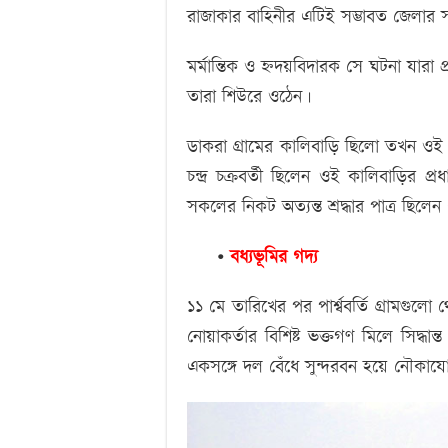
রাজাকার বাহিনীর এটিই সম্ভাবত জেলার স
মর্মান্তিক ও হ্নদয়বিদারক সে ঘটনা যার
তারা শিউরে ওঠেন।
ডাকরা গ্রামের কালিবাড়ি ছিলো তখন ওই অঞ্
চন্দ্র চক্রবর্তী ছিলেন ওই কালিবাড়ির প
সকলের নিকট অত্যন্ত শ্রদ্ধার পাত্র ছি
•
বধ্যভূমির গদ্য
১১ মে তারিখের পর পার্শ্ববর্তি গ্রামগুলো
নোয়াকর্তার বিশিষ্ট ভক্তগণ মিলে সিদ্ধ
একসঙ্গে দল বেঁধে সুন্দরবন হয়ে নৌকা