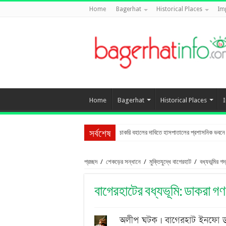
Home
Bagerhat
Historical Places
Im
Home
Bagerhat
Historical Places
চাকরি বহালের দাবিতে হাসপাতালের প্রশাসনিক ভবনে তা
রাখালগাছি বাজারে সোনালী ব্যাংকের নতুন উপশাখা
সর্বশেষ
প্রচ্ছদ
/
শেকড়ের সন্ধানে
/
মুক্তিযুদ্ধে বাগেরহাট
/
বধ্যভূমির গদ
বাগেরহাটের বধ্যভূমি: ডাকরা গণ
অলীপ ঘটক | বাগেরহাট ইনফো