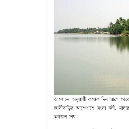
আলোচনা অনুয়ায়ী কয়েক দিন আগে থেকেই পার
কালীবাড়ির আশেপাশে মংলা নদী, মাদ
অবস্থান নেয়।