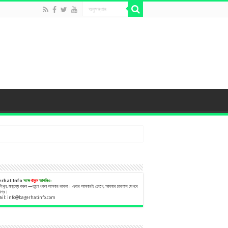
erhat Info
সঙ্গে
থাকুন
আপনিও-
 লিখুন, মন্তব্য করুন —তুলে ধরুন আপনার ভাবনা। এবার আপনারই চোখে, আপনার চারপাশ দেখবে
বিশ্ব।
ail:
info@bagerhatinfo.com