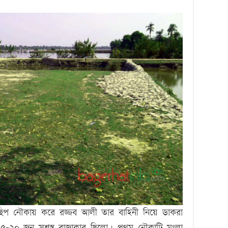
ছিপ নৌকায় করে রজ্জব আলী তার বাহিনী নিয়ে ডাকরা
১৫-২০ জন সশস্ত্র রাজাকার ছিলো। প্রথম নৌকাটি মংলা