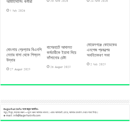
30 June 2026
28 June 2026
আউটসোর্সিং কর্মীরা
1 July 2026
মোরেলগঞ্জে কোডেকের
বাগেরহাটে আদালত
মোংলায় গ্রেপ্তার বিএনপি
এনগেজ প্রকল্পের
কর্মচারীকে ইয়াবা দিয়ে
নেতার বাসা থেকে পিস্তল
অবহিতকরণ সভা
ফাঁসানোর চেষ্টা
উদ্ধার
2 July 2025
26 August 2025
27 August 2025
Bagerhat Info
সঙ্গে
থাকুন
আপনিও-
পড়ুন, লিখুন, মন্তব্য করুন —তুলে ধরুন আপনার ভাবনা। এবার আপনারই চোখে, আপনার চারপাশ দেখবে সারা বিশ্ব।
e
-mail:
info@bagerhatinfo.com