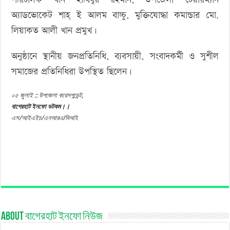
অ্যাডভোকেট শাহ্ ই আলম বাচ্চু, মুক্তিযোদ্ধা কমান্ডার মো.
লিয়াকত আলী খান প্রমুখ।
অনুষ্ঠানে স্থানীয় জনপ্রতিনিধি, ব্যবসায়ী, সংবাদকর্মী ও সুশীল
সমাজের প্রতিনিধিরা উপস্থিত ছিলেন।
০৫ জুলাই :: উপজেলা
করেসপন্ডেন্ট,
বাগেরহাট ইনফো ডটকম।।
এস/আইএইচ/এনআরএ
/বিআই
About বাগেরহাট ইনফো নিউজ