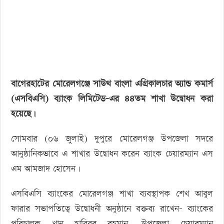
‘বড় নাশকতার জন্য’ অস্ত্র নিয়ে বাগেরহাটে ঢুকছিল তারা
শাখা
উদ্বোধন
বাগেরহাটের মোরেলগঞ্জে সাউথ বাংলা এগ্রিকালচার অ্যান্ড কমার্স
(এসবিএসি) ব্যাংক লিমিটেড-এর ৪৪তম শাখা উদ্বোধন করা
হয়েছে।
সোমবার (০৬ জুলাই) দুপুরে মোরেলগঞ্জ উপজেলা সদরে
আনুষ্ঠানিকভাবে এ শাখার উদ্বোধন করেন ব্যাংক চেয়ারম্যান এস
এম আমজাদ হোসেন।
এসবিএসি ব্যাংকের মোরেলগঞ্জ শাখা ব্যবস্থাপক শেখ আবুল
ফারার সভাপতিত্বে উদ্বোধনী অনুষ্ঠানে বক্তব্য রাখেন- ব্যাংকের
পরিচালক খান হাবিবুর রহমান, উপজেলা চেয়ারম্যান