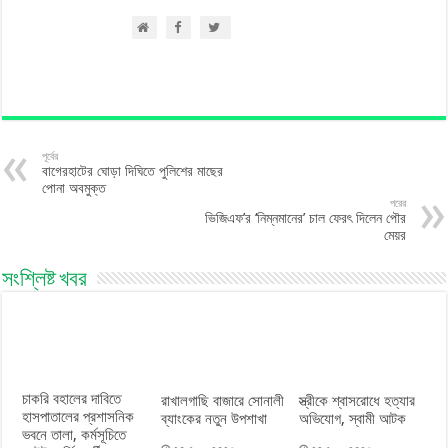
পূর্বের
বাগেরহাটের ঘোড়া দিঘিতে পুলিশের মাছের
পোনা অবমুক্ত
পরের
ভিজিএফ’র ‘নিম্নমানের’ চাল ফেরৎ দিলেন পৌর
মেয়র
সংশ্লিষ্ট খবর
চাকরি বহালের দাবিতে
রাখালগাছি বাজারে সোনালী
স্ত্রীকে শ্বাসরোধে হত্যার
হাসপাতালের প্রশাসনিক
ব্যাংকের নতুন উপশাখা
অভিযোগ, স্বামী আটক
ভবনে তালা, কর্মসূচিতে