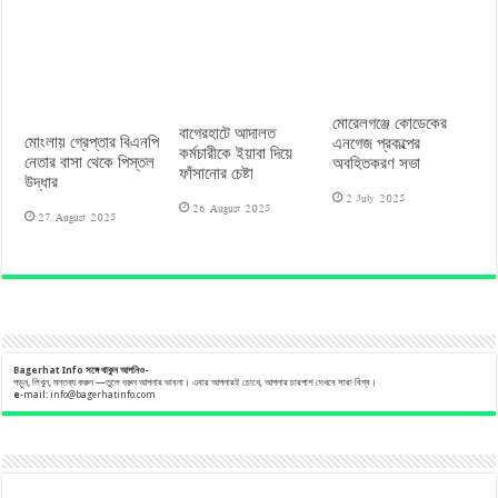
মোরেলগঞ্জে কোডেকের
বাগেরহাটে আদালত
মোংলায় গ্রেপ্তার বিএনপি
এনগেজ প্রকল্পের
কর্মচারীকে ইয়াবা দিয়ে
নেতার বাসা থেকে পিস্তল
অবহিতকরণ সভা
ফাঁসানোর চেষ্টা
উদ্ধার
2 July 2025
26 August 2025
27 August 2025
Bagerhat Info
সঙ্গে
থাকুন
আপনিও-
পড়ুন, লিখুন, মন্তব্য করুন —তুলে ধরুন আপনার ভাবনা। এবার আপনারই চোখে, আপনার চারপাশ দেখবে সারা বিশ্ব।
e
-mail:
info@bagerhatinfo.com