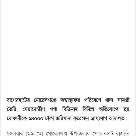
‘বড় নাশকতার জন্য’ অস্ত্র নিয়ে বাগেরহাটে ঢুকছিল তারা
খাবার:
৬
দোকানকে
জরিমানা
বাগেরহাটের মোরেলগঞ্জে অস্বাস্থ্যকর পরিবেশে খাদ্য সামগ্রী
তৈরি, মেয়াদোর্ত্তীণ পণ্য বিক্রিসহ বিভিন্ন অভিযোগে ছয়
দোকানীকে ১৪০০০ টাকা জরিমানা করেছেন ভ্রাম্যমাণ আদালত।
মঙ্গলবার (২৯ মে) মোরেলগঞ্জ উপজেলার পোলেরহাট বাজারে