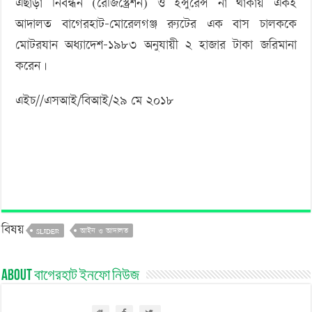
এছাড়া নিবন্ধন (রেজিস্ট্রেশন) ও ইন্সুরেন্স না থাকায় একই
আদালত বাগেরহাট-মোরেলগঞ্জ র‌্যুটের এক বাস চালককে
মোটরযান অধ্যাদেশ-১৯৮৩ অনুযায়ী ২ হাজার টাকা জরিমানা
করেন।
এইচ//এসআই/বিআই/২৯ মে ২০১৮
বিষয়
SLIDER
আইন ও আদালত
About বাগেরহাট ইনফো নিউজ