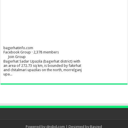
bagerhatinfo.com
Facebook Group · 2,378 members
Join Group
Bagerhat Sadar Upazila (bagerhat district) with
an area of 272.73 sq km, is bounded by fakirhat
and chitalmari upazilas on the north, morrelganj
upa...
Powered by
dnsbd.com
| Designed by
Bayzed