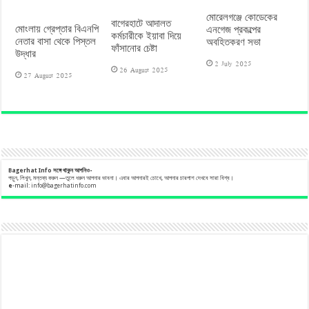
মোরেলগঞ্জে কোডেকের
বাগেরহাটে আদালত
মোংলায় গ্রেপ্তার বিএনপি
এনগেজ প্রকল্পের
কর্মচারীকে ইয়াবা দিয়ে
নেতার বাসা থেকে পিস্তল
অবহিতকরণ সভা
ফাঁসানোর চেষ্টা
উদ্ধার
2 July 2025
26 August 2025
27 August 2025
Bagerhat Info
সঙ্গে
থাকুন
আপনিও-
পড়ুন, লিখুন, মন্তব্য করুন —তুলে ধরুন আপনার ভাবনা। এবার আপনারই চোখে, আপনার চারপাশ দেখবে সারা বিশ্ব।
e
-mail:
info@bagerhatinfo.com