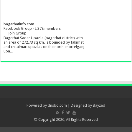
bagerhatinfo.com
Facebook Group · 2,378 members
Join Group
Bagerhat Sadar Upazila (bagerhat district) with
an area of 272.73 sq km, is bounded by fakirhat
and chitalmari upazilas on the north, morrelganj
upa...
Powered by
dnsbd.com
| Designed by
Bayzed
© Copyright 2026, All Rights Reserved