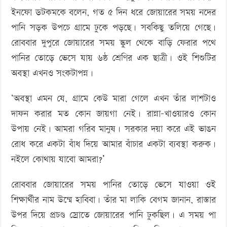
ইনফো ডটকমকে বলেন, গত ৫ দিন ধরে জোয়ারের সময় নদের
পানি সড়ক উপচে গ্রামে ঢুকে পড়ছে। সবকিছু তলিয়ে গেছে।
রোববার দুপুরে জোয়ারের সময় স্কুল থেকে বাড়ি ফেরার পথে
পানির তোড়ে ভেসে যায় ৬ষ্ঠ শ্রেণির এক ছাত্রী। ওই শিশুটির
অবস্থা এখনও সংকটাপন্ন।
‘অবস্থা এমন যে, গ্রামে কেউ মারা গেলে এখন তাঁর লাশটাও
দাফন করার মত কোন জায়গা নেই। রান্না-খাওয়ারও কোন
উপায় নেই। আমরা গরিব মানুষ। সরকার দয়া করে এই ভাঙন
রোধ করে একটা বাঁধ দিয়ে আমার বাঁচার একটা ব্যবস্থা করুক।
নইলে কোথায় যাবো আমরা?’
রোববার জোয়ারের সময় পানির তোড়ে ভেসে যাওয়া ওই
শিক্ষার্থীর নাম উম্মে হাবিবা। তাঁর মা লাকি বেগম জানান, রাস্তার
উপর দিয়ে প্রচণ্ড স্রোতে জোয়ারের পানি ঢুকছিল। এ সময় পা