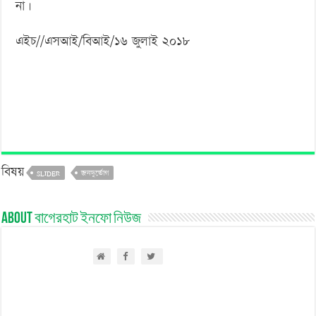
না।
এইচ//এসআই/বিআই/১৬ জুলাই ২০১৮
বিষয়
SLIDER
জনদুর্ভোগ
About বাগেরহাট ইনফো নিউজ