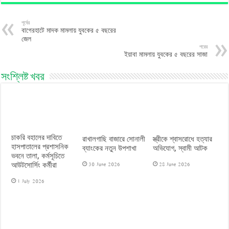
পূর্বের
বাগেরহাটে মাদক মামলায় যুবকের ৫ বছরের
জেল
পরের
ইয়াবা মামলায় যুবকের ৫ বছরের সাজা
সংশ্লিষ্ট খবর
চাকরি বহালের দাবিতে
রাখালগাছি বাজারে সোনালী
স্ত্রীকে শ্বাসরোধে হত্যার
হাসপাতালের প্রশাসনিক
ব্যাংকের নতুন উপশাখা
অভিযোগ, স্বামী আটক
ভবনে তালা, কর্মসূচিতে
30 June 2026
28 June 2026
আউটসোর্সিং কর্মীরা
1 July 2026