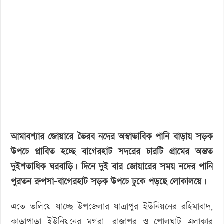
‘বড় নাশকতার জন্য’ অস্ত্র নিয়ে বাগেরহাটে ঢুকছিল তারা
প্লাবিত
আমাবশ্যার জোয়ারে ভৈরব নদের অস্বাভাবিক পানি বাড়ায় সড়ক
উপচে প্লাবিত হচ্ছে বাগেরহাট সদরের চারটি গ্রামের অন্তত
দুইশতাধিক ঘরবাড়ি। দিনে দুই বার জোয়ারের সময় নদের পানি
পুরতন রুপসা-বাগেরহাট সড়ক উপচে ঢুকে পড়ছে লোকালয়ে।
এতে তলিয়ে যাচ্ছে উপজেলার যাত্রাপুর ইউনিয়নের রহিমাবাদ,
কাড়াপাড়া ইউনিয়নের মগরা, রাজাপুর ও পোলঘাট এলাকার