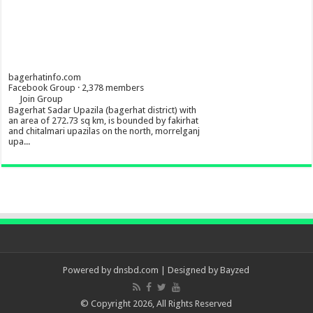
bagerhatinfo.com
Facebook Group · 2,378 members
Join Group
Bagerhat Sadar Upazila (bagerhat district) with
an area of 272.73 sq km, is bounded by fakirhat
and chitalmari upazilas on the north, morrelganj
upa...
Powered by
dnsbd.com
| Designed by
Bayzed
© Copyright 2026, All Rights Reserved