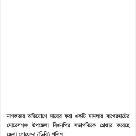
‘বড় নাশকতার জন্য’ অস্ত্র নিয়ে বাগেরহাটে ঢুকছিল তারা
মোরেলগঞ্জ
বিএনপি’র
সভাপতি
গ্রেপ্তার
নাশকতার অভিযোগে দায়ের করা একটি মামলায় বাগেরহাটের
মোরেলগঞ্জ উপজেলা বিএনপির সভাপতিকে গ্রেপ্তার করেছে
জেলা গোয়েন্দা (ডিবি) পুলিশ।