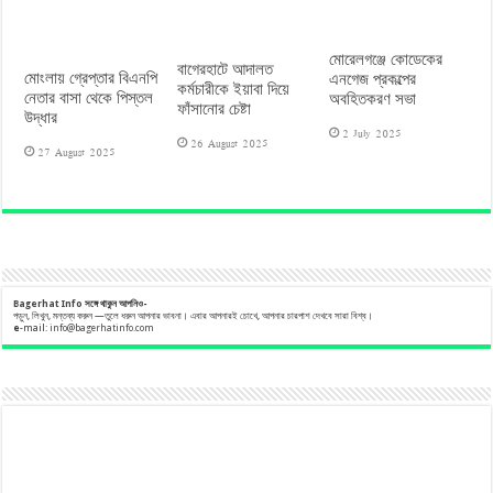
মোরেলগঞ্জে কোডেকের
বাগেরহাটে আদালত
মোংলায় গ্রেপ্তার বিএনপি
এনগেজ প্রকল্পের
কর্মচারীকে ইয়াবা দিয়ে
নেতার বাসা থেকে পিস্তল
অবহিতকরণ সভা
ফাঁসানোর চেষ্টা
উদ্ধার
2 July 2025
26 August 2025
27 August 2025
Bagerhat Info
সঙ্গে
থাকুন
আপনিও-
পড়ুন, লিখুন, মন্তব্য করুন —তুলে ধরুন আপনার ভাবনা। এবার আপনারই চোখে, আপনার চারপাশ দেখবে সারা বিশ্ব।
e
-mail:
info@bagerhatinfo.com