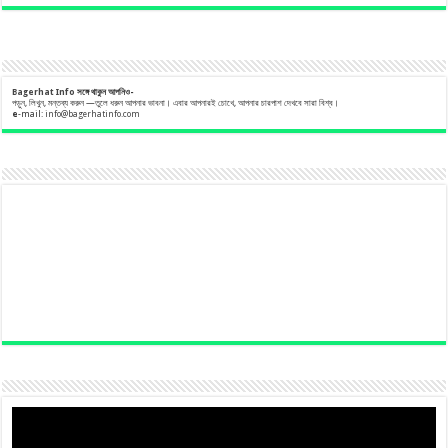
Bagerhat Info
সঙ্গে
থাকুন
আপনিও-
পড়ুন, লিখুন, মন্তব্য করুন —তুলে ধরুন আপনার ভাবনা। এবার আপনারই চোখে, আপনার চারপাশ দেখবে সারা বিশ্ব।
e
-mail:
info@bagerhatinfo.com