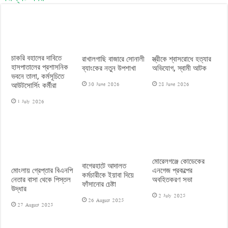
চাকরি বহালের দাবিতে
রাখালগাছি বাজারে সোনালী
স্ত্রীকে শ্বাসরোধে হত্যার
হাসপাতালের প্রশাসনিক
ব্যাংকের নতুন উপশাখা
অভিযোগ, স্বামী আটক
ভবনে তালা, কর্মসূচিতে
30 June 2026
28 June 2026
আউটসোর্সিং কর্মীরা
1 July 2026
মোরেলগঞ্জে কোডেকের
বাগেরহাটে আদালত
মোংলায় গ্রেপ্তার বিএনপি
এনগেজ প্রকল্পের
কর্মচারীকে ইয়াবা দিয়ে
নেতার বাসা থেকে পিস্তল
অবহিতকরণ সভা
ফাঁসানোর চেষ্টা
উদ্ধার
2 July 2025
26 August 2025
27 August 2025