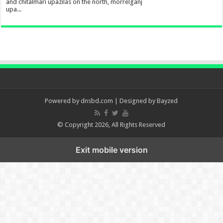
and chitalmari upazilas on the north, morrelganj
upa...
Powered by
dnsbd.com
| Designed by
Bayzed
© Copyright 2026, All Rights Reserved
Exit mobile version