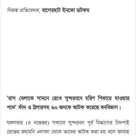
‘বড় নাশকতার জন্য’ অস্ত্র নিয়ে বাগেরহাটে ঢুকছিল তারা
ফাঁদ’সহ
নিজস্ব প্রতিবেদক,
বাগেরহাট ইনফো ডটকম
আটক
৬০
‘রাস মেলাকে সামনে রেখে সুন্দরবনে হরিণ শিকারে যাওয়ার
পথে’ ফাঁদ ও ট্রলারসহ ৬০ জনকে আটক করেছে বনবিভাগ।
মঙ্গলবার (৫ নভেম্বর) সকালে সুন্দরবন পূর্ব বিভাগের চাঁদপাই
রেঞ্জের জয়মনি এলাকা থেকে তাদের আটক করা হয় বলে জানায়