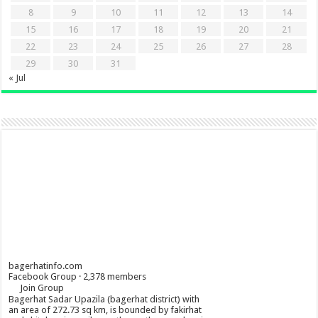
8
9
10
11
12
13
14
15
16
17
18
19
20
21
22
23
24
25
26
27
28
29
30
31
« Jul
bagerhatinfo.com
Facebook Group · 2,378 members
Join Group
Bagerhat Sadar Upazila (bagerhat district) with
an area of 272.73 sq km, is bounded by fakirhat