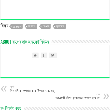
বিষয়
SLIDER
অপরাধ
গ্রেপ্তার
সুন্দরবন
About বাগেরহাট ইনফো নিউজ
পূর্বের
বিএনপিকে সংগ্রাম করে টিকতে হবে: মঞ্জু
পরের
‘আওয়ামী লীগে ধান্দাবাজের জায়গা হবে না’
সংশ্লিষ্ট খবর