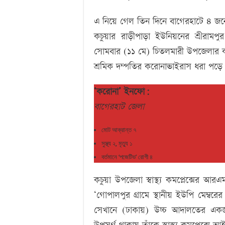
এ নিয়ে গেল তিন দিনে বাগেরহাটে ৪ জ
কচুয়ার রাড়ীপাড়া ইউনিয়নের শ্রীরামপু
সোমবার (১১ মে) চিতলমারী উপজেলার কল
শ্রমিক দম্পতির করোনাভাইরাস ধরা পড়ে
‘করোনা’ ইনফো:
বাগেরহাট জেলা
মোট আক্রান্ত ৭
সুস্থ্য ২, মৃত্যু ১
বর্তমানে ‘পজেটিভ’ রোগী ৪
কচুয়া উপজেলা স্বাস্থ্য কমপ্লেক্সে
‘গোপালপুর গ্রামে স্থানীয় ইউপি মেম্বর
সেখানে (ঢাকায়) উচ্চ আদালতের এ