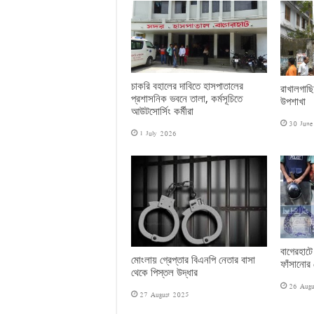
চাকরি বহালের দাবিতে হাসপাতালের
রাখালগাছি
প্রশাসনিক ভবনে তালা, কর্মসূচিতে
উপশাখা
আউটসোর্সিং কর্মীরা
30 Jun
1 July 2026
বাগেরহাটে
মোংলায় গ্রেপ্তার বিএনপি নেতার বাসা
ফাঁসানোর চ
থেকে পিস্তল উদ্ধার
26 Augu
27 August 2025