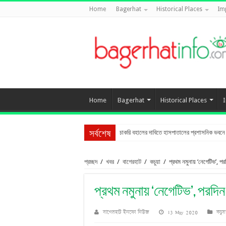
Home
Bagerhat
Historical Places
Im
Home
Bagerhat
Historical Places
চাকরি বহালের দাবিতে হাসপাতালের প্রশাসনিক ভবনে তা
সর্বশেষ
প্রচ্ছদ
/
খবর
/
বাগেরহাট
/
কচুয়া
/
প্রথম নমুনায় ‘নেগেটিভ’, পর
প্রথম নমুনায় ‘নেগেটিভ’, পরদি
বাগেরহাট ইনফো নিউজ
13 May 2020
কচুয়