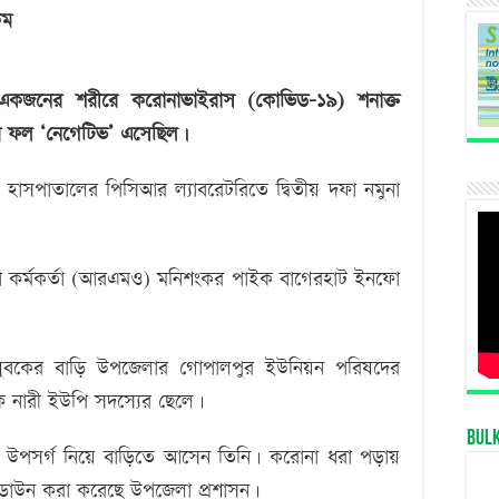
প্রথম
কম
নমুনায়
‘নেগেটিভ’,
একজনের শরীরে করোনাভাইরাস (কোভিড-১৯) শনাক্ত
পরদিন
ষার ফল ‘নেগেটিভ’ এসেছিল।
‘পজেটিভ’
হাসপাতালের পিসিআর ল্যাবরেটরিতে দ্বিতীয় দফা নমুনা
িকিৎসা কর্মকর্তা (আরএমও) মনিশংকর পাইক বাগেরহাট ইনফো
ই যুবকের বাড়ি উপজেলার গোপালপুর ইউনিয়ন পরিষদের
এক নারী ইউপি সদস্যের ছেলে।
Bul
া উপসর্গ নিয়ে বাড়িতে আসেন তিনি। করোনা ধরা পড়ায়
ডাউন করা করেছে উপজেলা প্রশাসন।