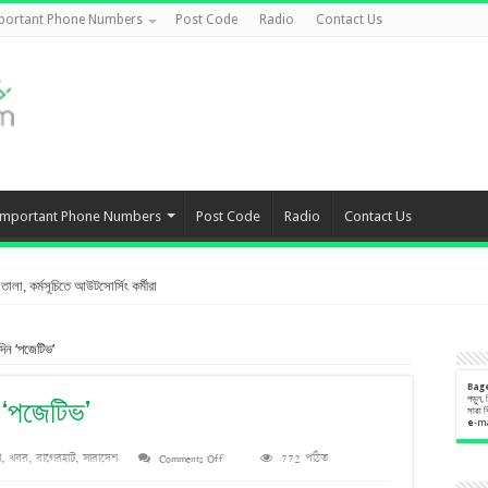
portant Phone Numbers
Post Code
Radio
Contact Us
Important Phone Numbers
Post Code
Radio
Contact Us
লা, কর্মসূচিতে আউটসোর্সিং কর্মীরা
দিন ‘পজেটিভ’
Bag
পড়ুন,
ন ‘পজেটিভ’
সারা 
e
-m
on
া
,
খবর
,
বাগেরহাট
,
সারাদেশ
Comments Off
772 পঠিত