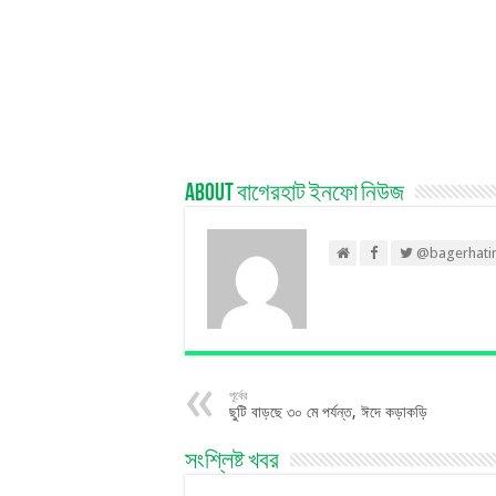
About বাগেরহাট ইনফো নিউজ
@bagerhati
পূর্বের
ছুটি বাড়ছে ৩০ মে পর্যন্ত, ঈদে কড়াকড়ি
সংশ্লিষ্ট খবর