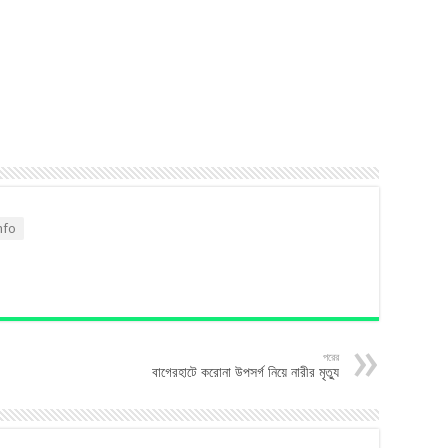
nfo
পরের
বাগেরহাটে করোনা উপসর্গ নিয়ে নারীর মৃত্যু