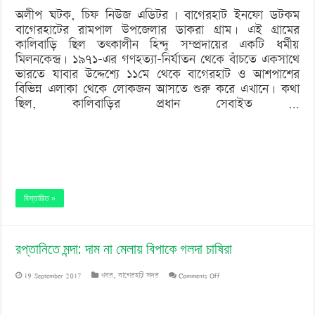
অলীপ ঘটক, চিফ নিউজ এডিটর | বাগেরহাট ইনফো ডটকম
অবহেলায়
বাগেরহাটের রামপাল উপজেলার ডাকরা গ্রাম। এই গ্রামের
কালিবাড়ি ছিল তৎকালীন হিন্দু সম্প্রদায়ের একটি ধর্মীয়
মিলনকেন্দ্র। ১৯৭১-এর গণহত্যা-নির্যাতন থেকে বাঁচতে একসাথে
ভারতে যাবার উদ্দেশ্যে ১১মে থেকে বাগেরহাট ও আশপাশের
বিভিন্ন এলাকা থেকে লোকজন আসতে শুরু করে এখানে। কথা
ছিল, কালিবাড়ির প্রধান সেবাইত …
বিস্তারিত »
রপ্তানিতে মন্দা: দাম না মেলায় বিপাকে গলদা চাষিরা
on
19 September 2017
খবর
,
বাগেরহাট সদর
Comments Off
রপ্তানিতে