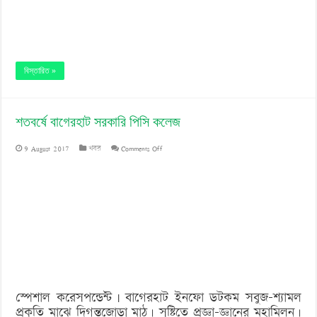
বিস্তারিত »
শতবর্ষে বাগেরহাট সরকারি পিসি কলেজ
on
9 August 2017
খবর
Comments Off
শতবর্ষে
বাগেরহাট
সরকারি
পিসি
কলেজ
স্পেশাল করেসপন্ডেন্ট | বাগেরহাট ইনফো ডটকম সবুজ-শ্যামল
প্রকৃতি মাঝে দিগন্তজোড়া মাঠ। সৃষ্টিতে প্রজ্ঞা-জ্ঞানের মহামিলন।