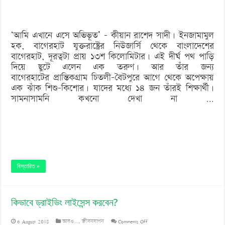
থেকে
ছুটে
‘আমি এখানে এসে অভিভূত’ – কীয়ান রাশেদ সাদী। ইনজামামুল
এলেন
হক, বাগেরহাট যুক্তরাষ্ট্রের নিউজার্সি থেকে বাংলাদেশের
তিনি
বাগেরহাট, দূরত্বটা প্রায় ১৩শ কিলোমিটার। এই দীর্ঘ পথ পাড়ি
দিয়ে ছুটে এলেন এক তরুণ। আর তাঁর জন্য
বাগেরহাটের প্রান্তিকগ্রাম চিতলী-বৈটপুরে আগে থেকে অপেক্ষায়
এক ঝাঁক শিশু-কিশোর। যাদের মধ্যে ১৪ জন তাঁরই শিক্ষার্থী।
সামনাসামনি কখনো দেখা না …
বিস্তারিত »
কিভাবে ড্রাইভিং লাইসেন্স করবেন?
on
6 August 2018
আরও...
,
জীবনযাপন
Comments Off