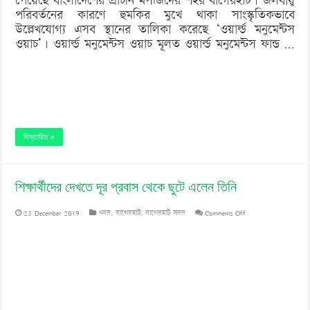
পেয়েছে বাংলাদেশের প্রাচীন মসজিদের শহর বাগেরহাট। জলবায়ু
পরিবর্তনের কারণে হুমকির মুখে থাকা সাংস্কৃতিকভাবে
উল্লেখযোগ্য এসব স্থানের তালিকা করেছে ‘ওয়ার্ল্ড মনুমেন্টস
ওয়াচ’। ওয়ার্ল্ড মনুমেন্টস ওয়াচ মূলত ওয়ার্ল্ড মনুমেন্টস ফান্ড …
বিস্তারিত »
শিক্ষার্থীদের দেখতে দূর প্রবাস থেকে ছুটে এলেন তিনি
on
23 December 2019
খবর
,
বাগেরহাট
,
বাগেরহাট সদর
Comments Off
শিক্ষার্থীদের
দেখতে
দূর
প্রবাস