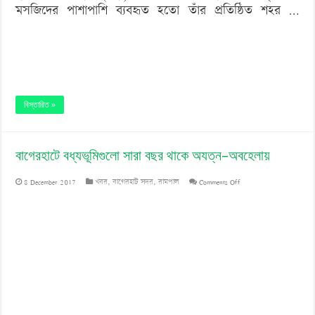
মসজিদের পাশাপাশি ব্যবহৃত হতো তাঁর প্রতিষ্ঠিত শহর …
বিস্তারিত »
বাগেরহাটে বধ্যভূমিগুলো সারা বছর থাকে অযত্ন–অবহেলায়
on
8 December 2017
খবর
,
বাগেরহাট সদর
,
রামপাল
Comments Off
বাগেরহাটে
বধ্যভূমিগুলো
সারা
বছর
থাকে
অযত্ন–