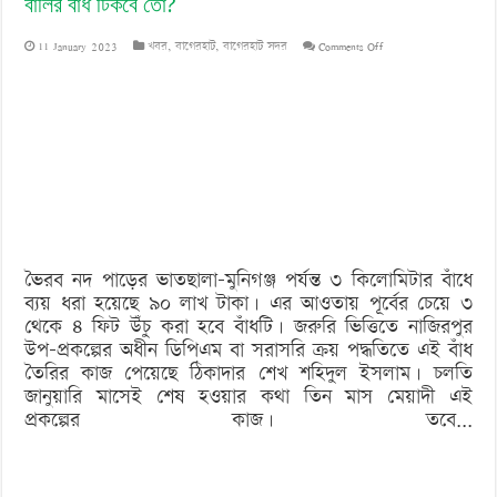
বালির বাঁধ টিকবে তো?
on
11 January 2023
খবর
,
বাগেরহাট
,
বাগেরহাট সদর
Comments Off
বালির
বাঁধ
টিকবে
তো?
ভৈরব নদ পাড়ের ভাতছালা-মুনিগঞ্জ পর্যন্ত ৩ কিলোমিটার বাঁধে
ব্যয় ধরা হয়েছে ৯০ লাখ টাকা। এর আওতায় পূর্বের চেয়ে ৩
থেকে ৪ ফিট উঁচু করা হবে বাঁধটি। জরুরি ভিত্তিতে নাজিরপুর
উপ-প্রকল্পের অধীন ডিপিএম বা সরাসরি ক্রয় পদ্ধতিতে এই বাঁধ
তৈরির কাজ পেয়েছে ঠিকাদার শেখ শহিদুল ইসলাম। চলতি
জানুয়ারি মাসেই শেষ হওয়ার কথা তিন মাস মেয়াদী এই
প্রকল্পের কাজ। তবে...