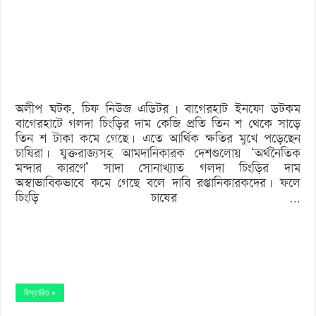
মন্দা:
দাম
না
মেলায়
বিপাকে
অলীপ ঘটক, চিফ নিউজ এডিটর | বাগেরহাট ইনফো ডটকম
গলদা
বাগেরহাটে গলদা চিংড়ির দাম কেজি প্রতি তিন শ থেকে সাড়ে
চাষিরা
তিন শ টাকা কমে গেছে। এতে আর্থিক ক্ষতির মুখে পড়েছেন
চাষিরা। যুক্তরাজ্যসহ আমদানিকারক দেশগুলোয় ‘অর্থনৈতিক
মন্দার কারণে’ সাদা সোনাখ্যাত গলদা চিংড়ির দাম
অস্বাভাবিকভাবে কমে গেছে বলে দাবি রপ্তানিকারকদের। ফলে
চিংড়ি চাষের …
বিস্তারিত »