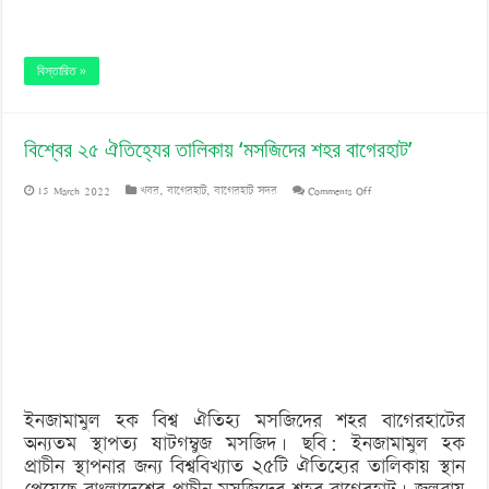
বিস্তারিত »
বিশ্বের ২৫ ঐতিহ্যের তালিকায় ‘মসজিদের শহর বাগেরহাট’
on
15 March 2022
খবর
,
বাগেরহাট
,
বাগেরহাট সদর
Comments Off
বিশ্বের
২৫
ঐতিহ্যের
তালিকায়
‘মসজিদের
শহর
ইনজামামুল হক বিশ্ব ঐতিহ্য মসজিদের শহর বাগেরহাটের
বাগেরহাট’
অন্যতম স্থাপত্য ষাটগম্বুজ মসজিদ। ছবি: ইনজামামুল হক
প্রাচীন স্থাপনার জন্য বিশ্ববিখ্যাত ২৫টি ঐতিহ্যের তালিকায় স্থান