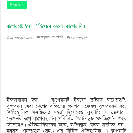
বিস্তারিত »
বাগেরহাট ‘জেলা’ হিসেবে আত্মপ্রকাশের দিন
on
23 February 2018
অণুকথা
,
লেখালেখি
Comments Off
বাগেরহাট
‘জেলা’
হিসেবে
আত্মপ্রকাশের
দিন
ইনজামামুল হক | বাগেরহাট ইনফো ডটকম বাগেরহাট,
সুন্দরবন ঘেষা দেশের দক্ষিণের জনপদ। কেবল সুন্দরবনই নয়,
‘ঐতিহাসিক মসজিদের শহর’ হিসেবেও সুখ্যাতি এ জেলার।
দেশে-বিদেশে বাগেরহাটের পরিচিতি ‘ষাটগম্বুজ মসজিদে’র শহর
হিসেবেও। ঐতিহাসিকদের মতে, ষাটগম্বুজ কেবল মসজিদ নয়।
হযরত খানজাহান (রহ.) এর নির্মিত ঐতিহাসিক এ স্থাপনাটি