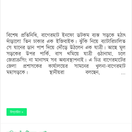
‘বড় নাশকতার জন্য’ অস্ত্র নিয়ে বাগেরহাটে ঢুকছিল তারা
কোটি
টাকার
ব্যায়ে
বিশেষ প্রতিনিধি, বাগেরহাট ইনফো ডটকম ব্যস্ত সড়কে হঠাৎ
হচ্ছে
দাঁড়ালো তিন চাকার এক ইজিবাইক। ঝুঁকি নিয়ে ব্যাটারিচালিত
দুই
সে যানের ডান পাশ দিয়ে দৌঁড়ে উঠলেন এক যাত্রী। আছে মূল
সড়কের উপর পার্কি, বাস থমিয়ে যাত্রী ওঠানামা, চলে
পদচারী
জেব্রাক্রসিং না মানাসহ সব অব্যবস্থাপনাই। এ চিত্র বাগেরহাটের
সেতু
জেলা প্রশাসকের কার্যালয়ের সামনের খুলনা-বাগেরহাট
মহাসড়কে। স্থানীয়রা বলছেন, …
বিস্তারিত »