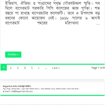
ইতিহাস, ঐতিহ্য ও সংগ্রামের সমৃদ্ধ গৌরবউজ্জল স্মৃতি। সব
মিলে বাগেরহাট সরকারি পিসি কলেজের আজ পূর্ণতা। শত
বছরে পা রাখছে বাগেরহাটর কলেজটি। তবে এ উপলক্ষে বড়
ধরনের কোনো আয়োজন নেই। ১৯১৮ সালের ৯ আগস্ট
বাগেরহাট শহরের হরিণখানা …
বিস্তারিত »
1
2
3
4
5
»
...
Last »
Page 1 of 8
Bagerhat Info
সঙ্গে
থাকুন
আপনিও-
পড়ুন, লিখুন, মন্তব্য করুন —তুলে ধরুন আপনার ভাবনা। এবার আপনারই চোখে, আপনার চারপাশ দেখবে সারা বিশ্ব।
e
-mail:
info@bagerhatinfo.com