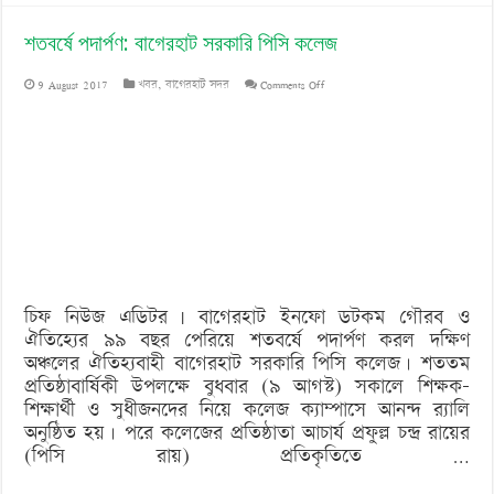
শতবর্ষে পদার্পণ: বাগেরহাট সরকারি পিসি কলেজ
on
9 August 2017
খবর
,
বাগেরহাট সদর
Comments Off
শতবর্ষে
পদার্পণ:
বাগেরহাট
সরকারি
পিসি
কলেজ
চিফ নিউজ এডিটর | বাগেরহাট ইনফো ডটকম গৌরব ও
ঐতিহ্যের ৯৯ বছর পেরিয়ে শতবর্ষে পদার্পণ করল দক্ষিণ
অঞ্চলের ঐতিহ্যবাহী বাগেরহাট সরকারি পিসি কলেজ। শততম
প্রতিষ্ঠাবার্ষিকী উপলক্ষে বুধবার (৯ আগস্ট) সকালে শিক্ষক-
শিক্ষার্থী ও সুধীজনদের নিয়ে কলেজ ক্যাম্পাসে আনন্দ র‌্যালি
অনুষ্ঠিত হয়। পরে কলেজের প্রতিষ্ঠাতা আচার্য প্রফুল্ল চন্দ্র রায়ের
(পিসি রায়) প্রতিকৃতিতে …