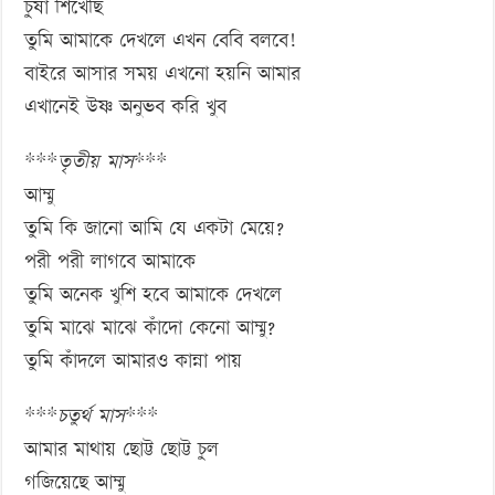
চুষা শিখেছি
তুমি আমাকে দেখলে এখন বেবি বলবে!
বাইরে আসার সময় এখনো হয়নি আমার
এখানেই উষ্ণ অনুভব করি খুব
***
তৃতীয় মাস
***
আম্মু
তুমি কি জানো আমি যে একটা মেয়ে?
পরী পরী লাগবে আমাকে
তুমি অনেক খুশি হবে আমাকে দেখলে
তুমি মাঝে মাঝে কাঁদো কেনো আম্মু?
তুমি কাঁদলে আমারও কান্না পায়
***
চতুর্থ মাস
***
আমার মাথায় ছোট্ট ছোট্ট চুল
গজিয়েছে আম্মু