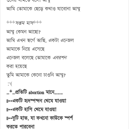
ওদের থামতে বলো আম্মু
আমি তোমাকে ছেড়ে কথাও যাবোনা আম্মু
***
সপ্তম মাস
***
আম্মু কেমন আছো?
আমি এখন স্বর্গে আছি, একটা এন্জেল
আমাকে নিয়ে এসেছে
এন্জেল বলেছে তোমাকে
এবরশন
করা হয়েছে
তুমি আমাকে কেনো চাওনি আম্মু?
:'(
_*_প্রতিটি abortion মানে___
||••একটি হৃদস্পন্দন থেমে যাওয়া
||••একটি হাসি থেমে যাওয়া
||••দুটি হাত, যা কখনো কাউকে স্পর্শ
করতে পারবেনা