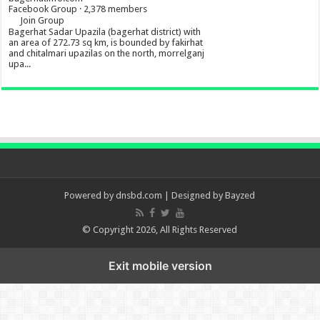
Facebook Group · 2,378 members
Join Group
Bagerhat Sadar Upazila (bagerhat district) with
an area of 272.73 sq km, is bounded by fakirhat
and chitalmari upazilas on the north, morrelganj
upa...
Powered by
dnsbd.com
| Designed by
Bayzed
© Copyright 2026, All Rights Reserved
Exit mobile version