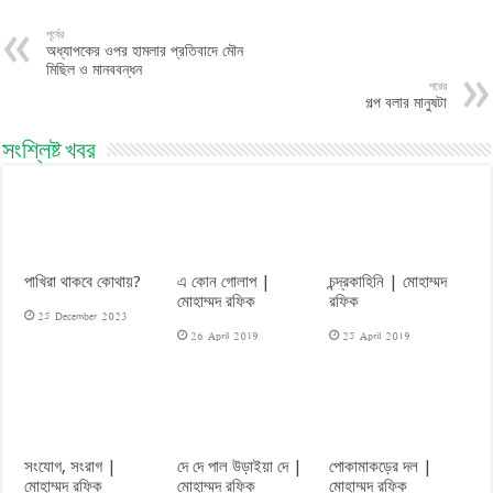
পূর্বের
অধ্যাপকের ওপর হামলার প্রতিবাদে মৌন
মিছিল ও মানববন্ধন
পরের
গল্প বলার মানুষটা
সংশ্লিষ্ট খবর
পাখিরা থাকবে কোথায়?
এ কোন গোলাপ |
চন্দ্রকাহিনি | মোহাম্মদ
মোহাম্মদ রফিক
রফিক
25 December 2023
26 April 2019
25 April 2019
সংযোগ, সংরাগ |
দে দে পাল উড়াইয়া দে |
পোকামাকড়ের দল |
মোহাম্মদ রফিক
মোহাম্মদ রফিক
মোহাম্মদ রফিক