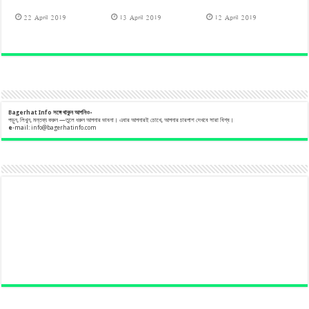
22 April 2019
13 April 2019
12 April 2019
Bagerhat Info
সঙ্গে
থাকুন
আপনিও-
পড়ুন, লিখুন, মন্তব্য করুন —তুলে ধরুন আপনার ভাবনা। এবার আপনারই চোখে, আপনার চারপাশ দেখবে সারা বিশ্ব।
e
-mail:
info@bagerhatinfo.com