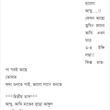
‘বড় নাশকতার জন্য’ অস্ত্র নিয়ে বাগেরহাটে ঢুকছিল তারা
হ্যালো
আম্মু…..!!
কেমন আছো
তুমি? জানো
আমি এখন
মাত্র
৩-৪ ইঞ্চি
লম্বা!!
কিন্তু হাত-
পা সবই আছে
তোমার
কথা শুনতে পাই, ভালো লাগে শুনতে
***
দ্বিতীয় মাস
***
আম্মু, আমি হাতের বুড়ো আঙ্গুল