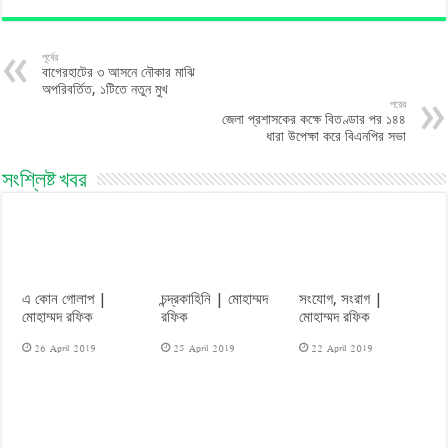
পূর্বের
বাগেরহাটের ৩ আসনে নৌকার মাঝি
অপরিবর্তিত, ১টিতে নতুন মুখ
পরের
জেলা প্রশাসকের কক্ষে বিতণ্ডার পর ১৪৪
ধারা উপেক্ষা করে বিএনপির সভা
সংশ্লিষ্ট খবর
এ কোন গোলাপ |
চন্দ্রকাহিনি | মোহাম্মদ
সংযোগ, সংরাগ |
মোহাম্মদ রফিক
রফিক
মোহাম্মদ রফিক
26 April 2019
25 April 2019
22 April 2019