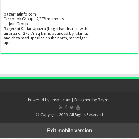
bagerhatinfo.com
Facebook Group · 2,378 members
Join Group
Bagerhat Sadar Upazila (bagerhat district) with
an area of 272.73 sq km, is bounded by fakirhat
and chitalmari upazilas on the north, morrelganj
upa...
Powered by
dnsbd.com
| Designed by
Bayzed
© Copyright 2026, All Rights Reserved
Exit mobile version