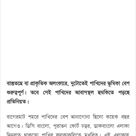
‘বড় নাশকতার জন্য’ অস্ত্র নিয়ে বাগেরহাটে ঢুকছিল তারা
বাস্তুতন্ত্রে বা প্রাকৃতিক অলংকারে, দুটোতেই পাখিদের ভূমিকা বেশ
গুরুত্বপূর্ণ। তবে সেই পাখিদের আবাসস্থল হুমকিতে পড়ছে
প্রতিনিয়ত।
বাগেরহাট শহরে পাখিদের বেশ আনাগোনা ছিলো কয়েক বছর
আগেও। ডিসি বাংলো, পুরাতন কোর্ট চত্বর, ডাকবাংলো এলাকা
দিনরাত থাকতো পাখির কলকাকলিতে মুখরিত।
এই এলাকায়