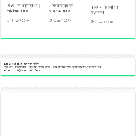
দে দে পাল উড়াইয়া দে |
পোকামাকড়ের দল |
নববর্ষ ও প্রত্যাশার
মোহাম্মদ রফিক
মোহাম্মদ রফিক
বাংলাদেশ
13 April 2019
12 April 2019
14 April 2018
Bagerhat Info
সঙ্গে
থাকুন
আপনিও-
পড়ুন, লিখুন, মন্তব্য করুন —তুলে ধরুন আপনার ভাবনা। এবার আপনারই চোখে, আপনার চারপাশ দেখবে সারা বিশ্ব।
e
-mail:
info@bagerhatinfo.com