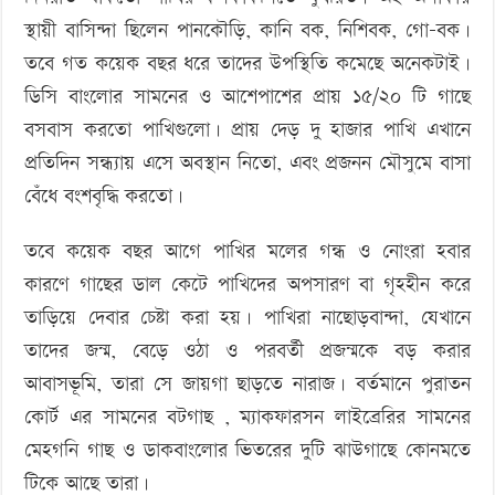
স্থায়ী বাসিন্দা ছিলেন পানকৌড়ি, কানি বক, নিশিবক, গো-বক।
তবে গত কয়েক বছর ধরে তাদের উপস্থিতি কমেছে অনেকটাই।
ডিসি বাংলোর সামনের ও আশেপাশের প্রায় ১৫/২০ টি গাছে
বসবাস করতো পাখিগুলো। প্রায় দেড় দু হাজার পাখি এখানে
প্রতিদিন সন্ধ্যায় এসে অবস্থান নিতো, এবং প্রজনন মৌসুমে বাসা
বেঁধে বংশবৃদ্ধি করতো।
তবে কয়েক বছর আগে পাখির মলের গন্ধ ও নোংরা হবার
কারণে গাছের ডাল কেটে পাখিদের অপসারণ বা গৃহহীন করে
তাড়িয়ে দেবার চেষ্টা করা হয়। পাখিরা নাছোড়বান্দা, যেখানে
তাদের জন্ম, বেড়ে ওঠা ও পরবর্তী প্রজন্মকে বড় করার
আবাসভূমি, তারা সে জায়গা ছাড়তে নারাজ। বর্তমানে পুরাতন
কোর্ট এর সামনের বটগাছ , ম্যাকফারসন লাইব্রেরির সামনের
মেহগনি গাছ ও ডাকবাংলোর ভিতরের দুটি ঝাউগাছে কোনমতে
টিকে আছে তারা।