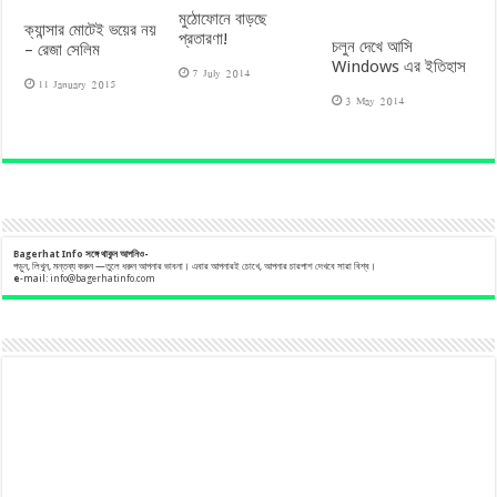
মুঠোফোনে বাড়ছে
ক্যান্সার মোটেই ভয়ের নয়
প্রতারণা!
চলুন দেখে আসি
– রেজা সেলিম
Windows এর ইতিহাস
7 July 2014
11 January 2015
3 May 2014
Bagerhat Info
সঙ্গে
থাকুন
আপনিও-
পড়ুন, লিখুন, মন্তব্য করুন —তুলে ধরুন আপনার ভাবনা। এবার আপনারই চোখে, আপনার চারপাশ দেখবে সারা বিশ্ব।
e
-mail:
info@bagerhatinfo.com