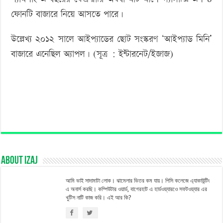
ফোনটি বাজারে নিয়ে আসতে পারে।
উল্লেখ্য ২০১২ সালে আইপ্যাডের ছোট সংস্করণ ‘আইপ্যাড মিনি’
বাজারে এনেছিল অ্যাপল। (সূত্র : ইন্টারনেট/ইজাজ)
About izaj
আমি ভাই সাদামাটা লোক। ঝামেলার ভিতর কম যায়। পিসি কলেজে এ্যাকাউন্টিং
এ অনার্স করছি। কম্পিউটার ওয়ার্ড, বাগেরহাট এ হার্ডওয়্যারওে সফটওয়্যার এর
খুটিস নাটি কাজ করি। এই আর কি?