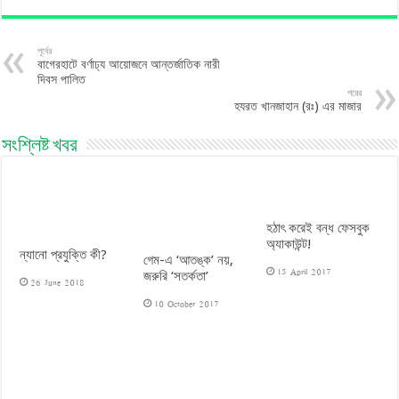
পূর্বের
বাগেরহাটে বর্ণাঢ্য আয়োজনে আন্তর্জাতিক নারী
দিবস পালিত
পরের
হযরত খানজাহান (রঃ) এর মাজার
সংশ্লিষ্ট খবর
হঠাৎ করেই বন্ধ ফেসবুক
অ্যাকাউন্ট!
ন্যানো প্রযুক্তি কী?
গেম-এ ‘আতঙ্ক’ নয়,
15 April 2017
জরুরি ‘সতর্কতা’
26 June 2018
10 October 2017