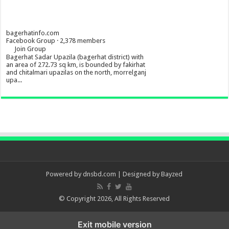
bagerhatinfo.com
Facebook Group · 2,378 members
Join Group
Bagerhat Sadar Upazila (bagerhat district) with
an area of 272.73 sq km, is bounded by fakirhat
and chitalmari upazilas on the north, morrelganj
upa...
Powered by
dnsbd.com
| Designed by
Bayzed
© Copyright 2026, All Rights Reserved
Exit mobile version