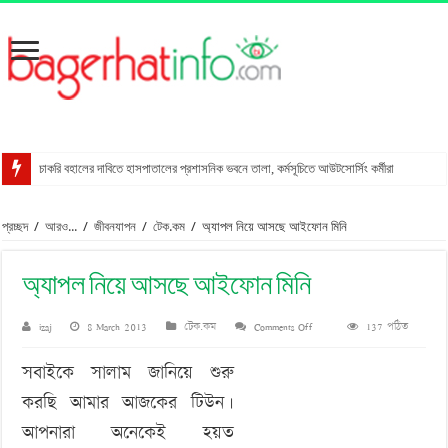
চাকরি বহালের দাবিতে হাসপাতালের প্রশাসনিক ভবনে তালা, কর্মসূচিতে আউটসোর্সিং কর্মীরা
রাখালগাছি বাজারে সোনালী ব্যাংকের নতুন উপশাখা
প্রচ্ছদ
/
আরও...
/
জীবনযাপন
/
টেক.কম
/
অ্যাপল নিয়ে আসছে আইফোন মিনি
স্ত্রীকে শ্বাসরোধে হত্যার অভিযোগ, স্বামী আটক
মোংলায় গ্রেপ্তার বিএনপি নেতার বাসা থেকে পিস্তল উদ্ধার
অ্যাপল নিয়ে আসছে আইফোন মিনি
বাগেরহাটে আদালত কর্মচারীকে ইয়াবা দিয়ে ফাঁসানোর চেষ্টা
on
izaj
8 March 2013
টেক.কম
Comments Off
137 পঠিত
মোরেলগঞ্জে কোডেকের এনগেজ প্রকল্পের অবহিতকরণ সভা
অ্যাপল
সুন্দরবনে ফাঁদসহ হরিণ শিকারী আটক
সবাইকে সালাম জানিয়ে শুরু
নিয়ে
মহাসড়ক ঝুঁকি বাড়ছে বিশ্ব ঐতিহ্য ষাটগম্বুজ মসজিদের
করছি আমার আজকের টিউন।
আসছে
বাগেরহাটে পুলিশের অভিযানে ৪টি আগ্নেয়াস্ত্রসহ আটক ১১
আপনারা অনেকেই হয়ত
আইফোন