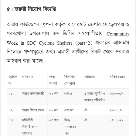
৫। জরুরী নিয়োগ বিজ্ঞপ্তি
আশ্রয় ফাউন্ডেশন, খুলনা কর্তৃক বাগেরহাট জেলার মোড়েলগঞ্জ ও
শরণখোলা উপজেলায় এস ডিসির সহযোগীতায় Community
Work in SDC Cyclone Shelters (part-2) প্রকল্পের আওতায়
নিম্নোক্ত পদসমূহের জন্য্য আগ্রহী প্রার্থীদের নিকট থেকে দরখাস্ত
আহবান করা যাচ্ছে।
ক্রমিক
পদের নাম
পদের
শিক্ষাগত
অভিজ্ঞতা
মাসিক বেতন
নং
সংখ্যা
যোগ্যতা
০১
প্রকল্প সমন্বয়কারী
০১ জন
এম.এ
৫ বছর (দূর্যোগ ও
৩৩০০০/-
জলবায়ু পরিবর্তন)
০২
প্রকল্প হিসাব রক্ষক
০১ জন
এম.কম
ঐ
২২০০০/-
০৩
কমিউনিটি
০৩ জন
বিএ/
ঐ
১৭০০০/-
মবিলাইজেশন
সমমানের
অফিসার
পাশ