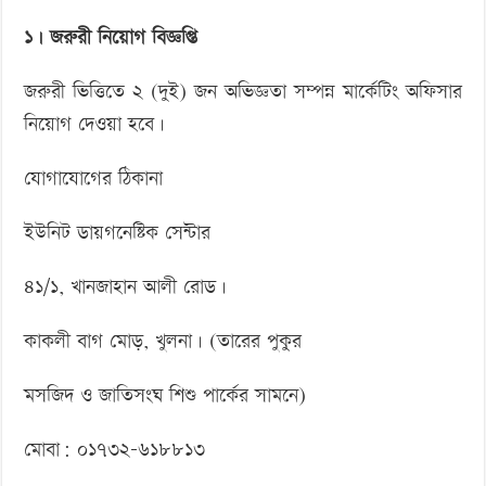
‘বড় নাশকতার জন্য’ অস্ত্র নিয়ে বাগেরহাটে ঢুকছিল তারা
ফেব্রুয়ারী
১। জরুরী নিয়োগ বিজ্ঞপ্তি
২০১৪
জরুরী ভিত্তিতে ২ (দুই) জন অভিজ্ঞতা সম্পন্ন মার্কেটিং অফিসার
নিয়োগ দেওয়া হবে।
যোগাযোগের ঠিকানা
ইউনিট ডায়গনেষ্টিক সেন্টার
৪১/১, খানজাহান আলী রোড।
কাকলী বাগ মোড়, খুলনা। (তারের পুকুর
মসজিদ ও জাতিসংঘ শিশু পার্কের সামনে)
মোবা: ০১৭৩২-৬১৮৮১৩