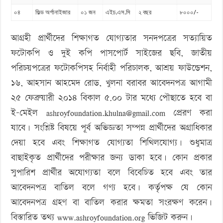
০৪
ফিল্ড অর্গানাইজার
০১ জন
এইচ.এস.সি
২ বছর
৮০০০/-
আগ্রহী প্রার্থীদের শিক্ষাগত যোগ্যতার সনদপত্রের সত্যায়িত
ফটোকপি ও দুই কপি পাসপোর্ট সাইজের ছবি, জাতীয়
পরিচয়পত্রের ফটোকপিসহ নির্বাহী পরিচালক, আশ্রয় ফাউন্ডেশন,
১৬, আহসান আহমেদ রোড, খুলনা বরাবর আবেদনপত্র আগামী
২৫ ফেব্রুয়ারী ২০১৪ বিকাল ৫.০০ টার মধ্যে পৌছাতে হবে বা
ই-মেইল
ashroyfoundation.khulna@gmail.com
প্রেরণ করা
যাবে। সংশ্লিষ্ট বিষয়ে পূর্ব অভিজ্ঞতা সম্পন্ন প্রার্থীদের অগ্রাধিকার
দেয়া হবে এবং শিক্ষাগত যোগ্যতা শিথিলযোগ্য। শুধুমাত্র
বাছাইকৃত প্রার্থীদের পরীক্ষার জন্য ডাকা হবে। কোন প্রকার
সুপারিশ প্রার্থীর অযোগ্যতা বলে বিবেচিত হবে এবং তার
আবেদনপত্র বাতিল বলে গণ্য হবে। কর্তৃপক্ষ যে কোন
আবেদনপত্র গ্রহণ বা বাতিল করার ক্ষমতা সংরক্ষণ করেন।
বিস্তারিত তথ্য
www.ashroyfoundation.org
ভিজিট করুন।