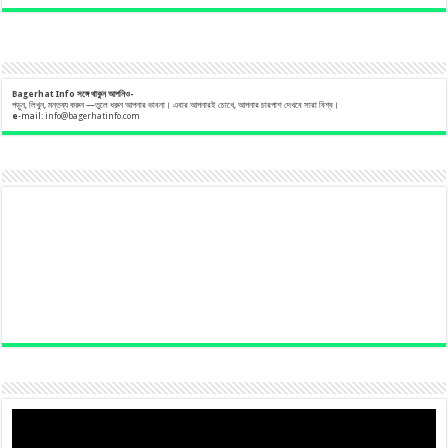
Bagerhat Info
সঙ্গে
থাকুন
আপনিও-
পড়ুন, লিখুন, মন্তব্য করুন —তুলে ধরুন আপনার ভাবনা। এবার আপনারই চোখে, আপনার চারপাশ দেখবে সারা বিশ্ব।
e
-mail:
info@bagerhatinfo.com