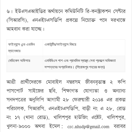
৬। ইউএসএআইডির অর্থায়নে কমিউনিটি রি-কনস্ট্রাকশন সেন্টার
(সিআরসি), এনএইচএসডিপি প্রকল্পে নিম্নোক্ত পদে দরখাস্তে
আহবান করা যাচ্ছে।
ফাইন্যান্স এন্ড এডমিন
একাউন্টির/ফাইন্যান্স বিষয়ে
ম্যানেজার
মেডিকেল অফিসার
এমবিবিএস পাশ এবং প্রাথমিক স্বাস্থ্য সেবা প্রকল্পে অভিজ্ঞতা
সম্পন্নদের অগ্রাধিকার। (পিরোজপুর শহরের জন্য)
আগ্রী প্রার্থীদেরকে মোবাইল নম্বরসহ জীবনবৃত্তান্ত ২ কপি
পাসপোর্ট সাইজের ছবি, শিক্ষাগত যোগ্যতা ও অন্যান্য
সনদপত্রের অনুলিপি আগামী ২৮ ফেব্রুয়ারী ২০১৪ এর প্রকল্প
পরিচালক, সিআরসি, এনএইচএসডিপি, বাড়ী নং এ ২৮, রোড
নং ১৭ (থানা রোড), খালিশপুর হাউজিং এষ্টেট, খালিশপুর,
খুলনা-৯০০০ অথবা ইমেল:
crc.nhsdp@gmail.com
বরাবর