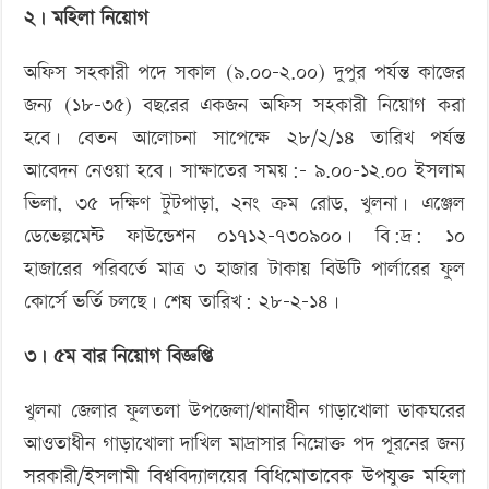
২। মহিলা নিয়োগ
অফিস সহকারী পদে সকাল (৯.০০-২.০০) দুপুর পর্যন্ত কাজের
জন্য (১৮-৩৫) বছরের একজন অফিস সহকারী নিয়োগ করা
হবে। বেতন আলোচনা সাপেক্ষে ২৮/২/১৪ তারিখ পর্যন্ত
আবেদন নেওয়া হবে। সাক্ষাতের সময়:- ৯.০০-১২.০০ ইসলাম
ভিলা, ৩৫ দক্ষিণ টুটপাড়া, ২নং ক্রম রোড, খুলনা। এঞ্জেল
ডেভেল্পমেন্ট ফাউন্ডেশন ০১৭১২-৭৩০৯০০। বি:দ্র: ১০
হাজারের পরিবর্তে মাত্র ৩ হাজার টাকায় বিউটি পার্লারের ফুল
কোর্সে ভর্তি চলছে। শেষ তারিখ: ২৮-২-১৪।
৩। ৫ম বার নিয়োগ বিজ্ঞপ্তি
খুলনা জেলার ফুলতলা উপজেলা/থানাধীন গাড়াখোলা ডাকঘরের
আওতাধীন গাড়াখোলা দাখিল মাদ্রাসার নিম্নোক্ত পদ পূরনের জন্য
সরকারী/ইসলামী বিশ্ববিদ্যালয়ের বিধিমোতাবেক উপযুক্ত মহিলা