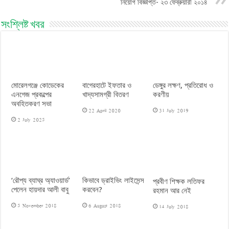
নিয়োগ বিজ্ঞপ্তি- ২৩ ফেব্রুয়ারী ২০১৪
সংশ্লিষ্ট খবর
মোরেলগঞ্জে কোডেকের
বাগেরহাটে ইফতার ও
ডেঙ্গুর লক্ষণ, প্রতিরোধ ও
এনগেজ প্রকল্পের
খাদ্যসামগ্রী বিতরণ
করণীয়
অবহিতকরণ সভা
22 April 2020
31 July 2019
2 July 2025
‘রৌপ্য ব্যাঘ্র অ্যাওয়ার্ড’
কিভাবে ড্রাইভিং লাইসেন্স
প্রবীণ শিক্ষক লতিফর
পেলেন হায়দার আলী বাবু
করবেন?
রহমান আর নেই
5 November 2018
6 August 2018
14 July 2018