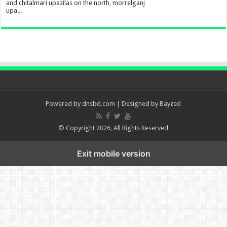
and chitalmari upazilas on the north, morrelganj
upa...
Powered by
dnsbd.com
| Designed by
Bayzed
© Copyright 2026, All Rights Reserved
Exit mobile version