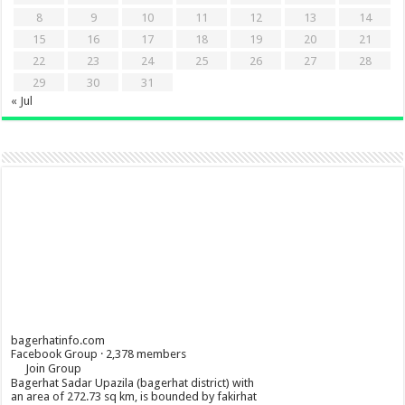
8
9
10
11
12
13
14
15
16
17
18
19
20
21
22
23
24
25
26
27
28
29
30
31
« Jul
bagerhatinfo.com
Facebook Group · 2,378 members
Join Group
Bagerhat Sadar Upazila (bagerhat district) with
an area of 272.73 sq km, is bounded by fakirhat