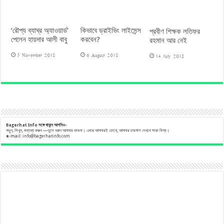
‘রৌপ্য ব্যাঘ্র অ্যাওয়ার্ড’
কিভাবে ড্রাইভিং লাইসেন্স
প্রবীণ শিক্ষক লতিফর
পেলেন হায়দার আলী বাবু
করবেন?
রহমান আর নেই
5 November 2018
6 August 2018
14 July 2018
Bagerhat Info
সঙ্গে
থাকুন
আপনিও-
পড়ুন, লিখুন, মন্তব্য করুন —তুলে ধরুন আপনার ভাবনা। এবার আপনারই চোখে, আপনার চারপাশ দেখবে সারা বিশ্ব।
e
-mail:
info@bagerhatinfo.com