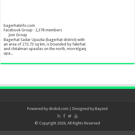
bagerhatinfo.com
Facebook Group · 2,378 members
Join Group
Bagerhat Sadar Upazila (bagerhat district) with
an area of 272.73 sq km, is bounded by fakirhat
and chitalmari upazilas on the north, morrelganj
upa...
Powered by
dnsbd.com
| Designed by
Bayzed
© Copyright 2026, All Rights Reserved