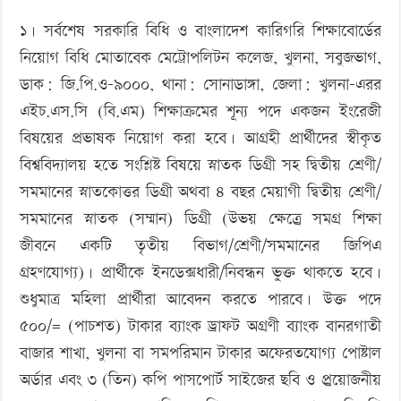
‘বড় নাশকতার জন্য’ অস্ত্র নিয়ে বাগেরহাটে ঢুকছিল তারা
ফেব্রুয়ারী
১। সর্বশেষ সরকারি বিধি ও বাংলাদেশ কারিগরি শিক্ষাবোর্ডের
২০১৪
নিয়োগ বিধি মোতাবেক মেট্রোপলিটন কলেজ, খুলনা, সবুজভাগ,
ডাক: জি.পি.ও-৯০০০, থানা: সোনাডাঙ্গা, জেলা: খুলনা-এরর
এইচ.এস.সি (বি.এম) শিক্ষাক্রমের শূন্য পদে একজন ইংরেজী
বিষয়ের প্রভাষক নিয়োগ করা হবে। আগ্রহী প্রার্থীদের স্বীকৃত
বিশ্ববিদ্যালয় হতে সংশ্লিষ্ট বিষয়ে স্নাতক ডিগ্রী সহ দ্বিতীয় শ্রেণী/
সমমানের স্নাতকোত্তর ডিগ্রী অথবা ৪ বছর মেয়াগী দ্বিতীয় শ্রেণী/
সমমানের স্নাতক (সম্মান) ডিগ্রী (উভয় ক্ষেত্র্রে সমগ্র শিক্ষা
জীবনে একটি তৃতীয় বিভাগ/শ্রেণী/সমমানের জিপিএ
গ্রহণযোগ্য)। প্রার্থীকে ইনডেক্সধারী/নিবন্ধন ভুক্ত থাকতে হবে।
শুধুমাত্র মহিলা প্রার্থীরা আবেদন করতে পারবে। উক্ত পদে
৫০০/= (পাচশত) টাকার ব্যাংক ড্রাফট অগ্রণী ব্যাংক বানরগাতী
বাজার শাখা, খুলনা বা সমপরিমান টাকার অফেরতযোগ্য পোষ্টাল
অর্ডার এবং ৩ (তিন) কপি পাসপোর্ট সাইজের ছবি ও প্র্রয়োজনীয়