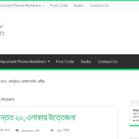
portant Phone Numbers
Post Code
Radio
Contact Us
Important Phone Numbers
Post Code
Radio
Contact Us
লা, কর্মসূচিতে আউটসোর্সিং কর্মীরা
য় উত্তেজনা
Bag
পড়ুন,
অন্তত ২০, এলাকায় উত্তেজনা
সারা 
e
-m
on
হাট সদর
Comments Off
100 পঠিত