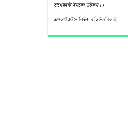
বাগেরহাট
ইনফো
ডটকম।
।
এসআইএইচ
– নিউজ এডিটর/বিআই