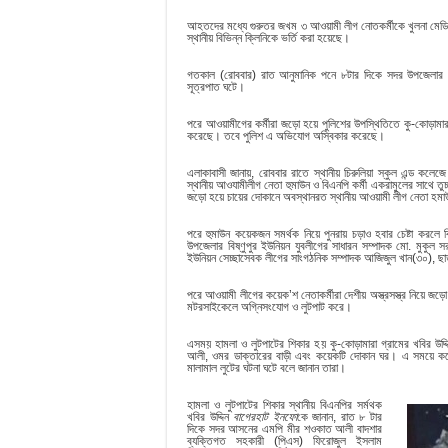
আহতদের মধ্যে গুরুতর জখম ৩ আওয়ামী লীগ নোতকর্মীকে খুলনা মেড
স্থানীয় বিভিন্ন ক্লিনিকে ভর্তি করা হয়েছে।
গতকাল (রোববার) রাত আনুমানিক পনে ৮টার দিকে সদর উপজেলার বি
সূত্রপাত ঘটে।
পরে আওয়ামীগের কর্মীরা জড়ো হয়ে পুলিশের উপস্থিতিতে কু-কোড়ামারা 
করেছে। তবে পুলিশ এ অভিযোগ অস্বিকার করেছে।
এলাকাবাসী জানায়, রোববার রাতে স্থানীয় চিরুলিয়া স্কুল এন্ড কলে
স্থানীয় আওযামীলীগ নেতা হুমাউন ও বিএনপি কর্মী একরামুলের সাথে ত
জড়ো হয়ে চায়ের দোকানে অবস্থানরত স্থানীয় আওয়ামী লীগ নেতা হম
পরে হুমাউন কয়েকজন সমর্থক নিয়ে পুনরায় চড়াও হবার চেষ্টা ক
উপজেলার বিষ্ণুপুর ইউনিয়ন যুবলীগের সাধারন সম্পাদক মো. মুকুল 
ইউনিয়ন সেচ্ছাসেবক লীগের সাংগঠনিক সম্পাদক আজিজুল খান(৩০), ছ
পরে আওয়ামী লীগের কয়েক’শ নেতাকর্মীরা দেশীয় অস্ত্রসস্ত্র নিয়ে জ
মটরসাইকেলে অগ্নিসংযোগ ও লুটপাট করে।
এসময় হামলা ও লুটপাটের শিকার হয় কু-কোড়ামারা গ্রামের খবির উদ্দি
আলী, ওমর ডাক্তারের বাড়ী এবং কয়েকটি দোকান ঘর। এ সময়ে কয়েক
মালামাল লুটের ঘটনা ঘটে বলে জানান তারা।
হামলা ও লুটপাটের শিকার স্থানীয় বিএনপির সর্মথক
খবির উদ্দিন
বাগেরহাট
ইনফো
কে জানান, রাত ৮ টার
দিকে সদর আসনের এমপি মীর শওকাত আলী বাদশার
ব্যক্তিগত সহকারী (পিএস) ফিরোজুল ইসলাম