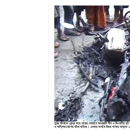
তুচ্ছ
ঘটনাকে
কেন্দ্র
করে
চায়ের
দোকানে
আওয়ামী
লীগ
ও
বিএনপির
দুই
ও
অগ্নিসংযোগের
ঘটনা
ঘটেছে
।
এসময়
সংর্ঘষে
উভয়
পক্ষের
অন্তত
২