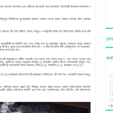
িকেল কলেজ হাসপাতাল এবং বাকিদের বাগেরহাট সদর হাসপাতাল, চিতলমারী উপজেলা হাসপাতাল ও
ষ্ণুপুর ইউনিয়নের কুকোড়ামারা গ্রামের ওসমান শেখের চায়ের দোকানে হামলার ঘটনা এঘটনার
গ্রামের ৭টি বসত বাড়িতে হামলা, ভাংচুর ও গনলুটপাট চালায় বলে ক্ষতিগ্রস্থ পরিবার গুলো দাবী
ফেস
জে আওয়ামীলীগের নির্বাচনী সভা শেষে ফেরার পথে কু-কোড়ামারা গ্রামের ওসমানের চায়ের দোকানে
ুচ্ছ ঘটনাকে কেন্দ্র করে হাতাহাতির ঘটনা ঘটে। এ সময় বিএনপির কর্মী একরামুলসহ বেশ কয়েকজন
াউনের ওপর চড়াও হয়।
আর্
রলে বিএনপি-জামায়াতের কর্মীরা একজোট হয়ে তাদের ওপর হামলা করলে। এতে আহত হয়েছে সদর
সরদার, যুবলীগের সদস্য সেকেন্দার মলিক(৫০), উপজেলা শ্রমিক লীগের সহসভাপতি হুমায়ুন শেখ,
াত্রলীগের সহসভাপতি জিহাদ জমাদ্দার, শিহাব (১৭), ইসরাফিল (২২), আফজাল শেখ (১৭)।
ড়ো হয়ে কু-কোড়ামারা গ্রামের বিএনপি-জামায়াত সমর্থিতদের ৭টি বসত ঘর ও কয়েকটি দোকান ভাংচুর,
ন, আতিয়ার রহমান, আব্দুল হাই, মিজানুর রহমান, আব্দুল কাদের, ওসমান, মুক্তিযোদ্ধা মোহাম্মদ
টি বাড়িতে মহিলাদের মারপিট করে নগদ অর্থ, স্বর্ণালাংকার, মটর সাইকেল, বাই সাইকেলসহ
« J