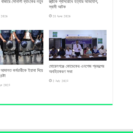
 বাজারে সোনালী ব্যাংকের নতুন
স্ত্রীকে শ্বাসরোধে হত্যার অভিযোগ,
স্বামী আটক
e 2026
28 June 2026
মোরেলগঞ্জে কোডেকের এনগেজ প্রকল্পের
 আদালত কর্মচারীকে ইয়াবা দিয়ে
অবহিতকরণ সভা
েষ্টা
2 July 2025
st 2025