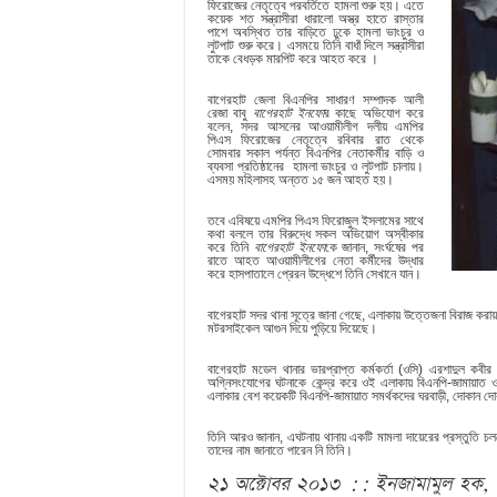
ফিরোজের নেতৃত্বে পরবর্তিতে হামলা শুরু হয়। এতে
কয়েক শত সন্ত্রাসীরা ধারালো অস্ত্র হাতে রাস্তার
পাশে অবস্থিত তার বাড়িতে ঢুকে হামলা ভাংচুর ও
লুটপাট শুরু করে। এসময়ে তিনি বাধাঁ দিলে সন্ত্রাসীরা
তাকে বেধড়ক মারপিট করে আহত করে ।
বাগেরহাট জেলা বিএনপির সাধারণ সম্পাদক আলী
রেজা বাবু
বাগেরহাট
ইনফো
র কাছে অভিযোগ করে
বলেন, সদর আসনের আওয়ামীলীগ দলীয় এমপির
পিএস ফিরোজের নেতৃত্বে রবিবার রাত থেকে
সোমবার সকাল পর্যন্ত বিএনপির নেতাকর্মীর বাড়ি ও
ব্যবসা প্রতিষ্ঠানের হামলা ভাংচুর ও লুটপাট চালায়।
এসময় মহিলাসহ অন্তত ১৫ জন আহত হয়।
তবে এবিষয়ে এমপির পিএস ফিরোজুল ইসলামের সাথে
কথা বললে তার বিরুদ্ধে সকল অভিয়োগ অস্বীকার
করে তিনি
বাগেরহাট
ইনফো
কে জানান, সংর্ঘষের পর
রাতে আহত আওয়ামীলীগের নেতা কর্মীদের উদ্ধার
করে হাসপাতালে প্রেরন উদ্ধেশে তিনি সেখানে যান।
বাগেরহাট সদর থানা সূত্রে জানা গেছে, এলাকায় উত্তেজনা বিরাজ করায় 
মটরসাইকেল আগুন দিয়ে পুড়িয়ে দিয়েছে।
বাগেরহাট মডেল থানার ভারপ্রাপ্ত কর্মকর্তা (ওসি) এরশাদুল কবীর
অগ্নিসংযোগের ঘটনাকে কেন্দ্র করে ওই এলাকায় বিএনপি-জামায়াত ও 
এলাকার বেশ কয়েকটি বিএনপি-জামায়াত সমর্থকদের ঘরবাড়ী, দোকান দোকা
তিনি আরও জানান, এঘটনায় থানায় একটি মামলা দায়েরের প্রস্তুতি
তাদের নাম জানাতে পারেন নি তিনি।
২১
অক্টোবর
২০১৩ ::
ইনজামামুল
হক,