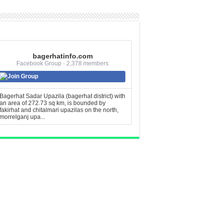
bagerhatinfo.com
Facebook Group · 2,378 members
Join Group
Bagerhat Sadar Upazila (bagerhat district) with
an area of 272.73 sq km, is bounded by
fakirhat and chitalmari upazilas on the north,
morrelganj upa...