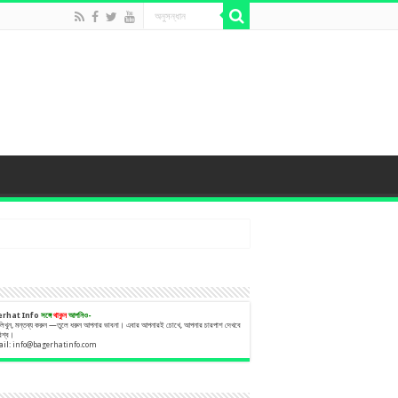
erhat Info
সঙ্গে
থাকুন
আপনিও-
 লিখুন, মন্তব্য করুন —তুলে ধরুন আপনার ভাবনা। এবার আপনারই চোখে, আপনার চারপাশ দেখবে
বিশ্ব।
ail:
info@bagerhatinfo.com