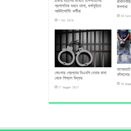
চাকরি বহালের দাবিতে হাসপাতালের
রাখালগাছি
প্রশাসনিক ভবনে তালা, কর্মসূচিতে
উপশাখা
আউটসোর্সিং কর্মীরা
30 Jun
1 July 2026
বাগেরহাটে
মোংলায় গ্রেপ্তার বিএনপি নেতার বাসা
ফাঁসানোর চ
থেকে পিস্তল উদ্ধার
26 Augu
27 August 2025