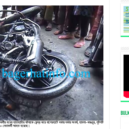
আ.লীগ-
বিএনপি
সংঘর্ষ;
আহত
অন্তত
২০,
এলাকায়
উত্তেজনা
Bul
কর্মীর
মধ্যে
হাতাহাতির
ঘটনাকে
কেন্দ্র
করে
বাগেরহাটে
দফায়
দফায়
সংঘর্ষ
,
হামলা
–
ভাঙচুর
,
লুটপাট
০
নেতাকর্মী
আহত
হয়েছে
।