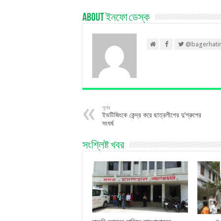
About ইনফো ডেস্ক
@bagerhati
পূর্বের
ইভটিজিংকে কেন্দ্র করে ছাত্রলীগের দু’গ্রুপের
সংঘর্ষ
সংশ্লিষ্ট খবর