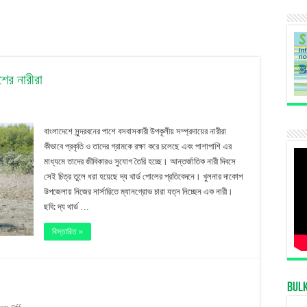
শের নারীরা
নগ্রোভ
বাংলাদেশে সুন্দরবনের পাশে বসবাসকারী উপকূলীয় সম্প্রদায়ের নারীরা
নের
কীভাবে প্রকৃতি ও তাদের গ্রামকে রক্ষা করে চলেছে এবং পাশাপাশি এর
মাধ্যমে তাদের জীবিকারও সুযোগ তৈরি হচ্ছে। আন্তর্জাতিক নারী দিবসে
ল
সেই চিত্র তুলে ধরা হয়েছে দ্য থার্ড পোলের প্রতিবেদনে। খুলনার দাকোপ
ছেন
উপজেলায় নিজের নার্সারিতে ম্যানগ্রোভ চারা যত্ন নিচ্ছেন এক নারী।
লাদেশের
ছবি: দ্য থার্ড …
রা
বিস্তারিত »
Bul
on
nts Off