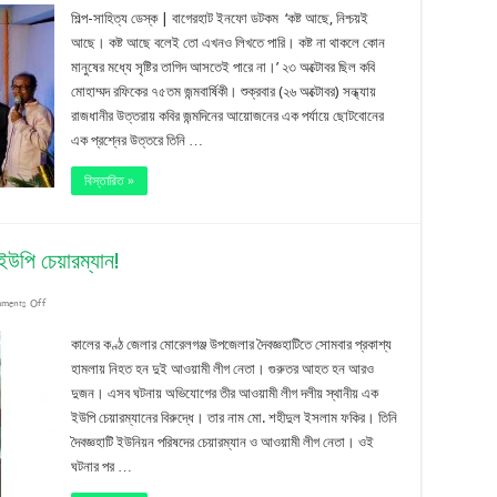
কষ্ট
শিল্প-সাহিত্য ডেস্ক | বাগেরহাট ইনফো ডটকম ‘কষ্ট আছে, নিশ্চয়ই
আছে
আছে। কষ্ট আছে বলেই তো এখনও লিখতে পারি। কষ্ট না থাকলে কোন
মানুষের মধ্যে সৃষ্টির তাগিদ আসতেই পারে না।’ ২৩ অক্টোবর ছিল কবি
বলেই
মোহাম্মদ রফিকের ৭৫তম জন্মবার্ষিকী। শুক্রবার (২৬ অক্টোবর) সন্ধ্যায়
তো
রাজধানীর উত্তরায় কবির জন্মদিনের আয়োজনের এক পর্যায়ে ছোটবোনের
এখনও
এক প্রশ্নের উত্তরে তিনি …
লিখতে
বিস্তারিত »
পারি:
কবি
উপি চেয়ারম্যান!
মোহাম্মদ
on
ments Off
রফিক
ছিলেন
কালের কণ্ঠ জেলার মোরেলগঞ্জ উপজেলার দৈবজ্ঞহাটিতে সোমবার প্রকাশ্য
যুবদলের
হামলায় নিহত হন দুই আওয়ামী লীগ নেতা। গুরুতর আহত হন আরও
দুজন। এসব ঘটনায় অভিযোগের তীর আওয়ামী লীগ দলীয় স্থানীয় এক
সভাপতি,
ইউপি চেয়ারম্যানের বিরুদ্ধে। তার নাম মো. শহীদুল ইসলাম ফকির। তিনি
এখন
দৈবজ্ঞহাটি ইউনিয়ন পরিষদের চেয়ারম্যান ও আওয়ামী লীগ নেতা। ওই
আ.লীগের
ঘটনার পর …