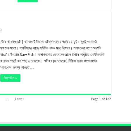
on
ff
২০
স্টাফ করেসপন্ডেন্ট | বাগেরহাট ইনফো ডটকম লম্বায় প্রায় ২০ ফুট। মুখটি অনেকটা
মণ
করাতের মতো। স্থানীয়দের কাছে পরিচিত ‘খটক’ মাছ হিসেবে। গবেষকেরা বলেন ‘করাতি
হাঙর’। ইংরেজি Saw Fish। বঙ্গোপসাগরে জেলেদের জালে বিশাল আকৃতির একটি করাতি
ওজনের
বা খটক মাছটি ধরা পড়ে ২ নভেম্বর। শনিবার (৪ নভেম্বর) বিক্রির জন্য বাগেরহাটের
মাছ
শরণখোলা মৎস্য আড়তে …
বিস্তারিত »
...
Last »
Page 1 of 187