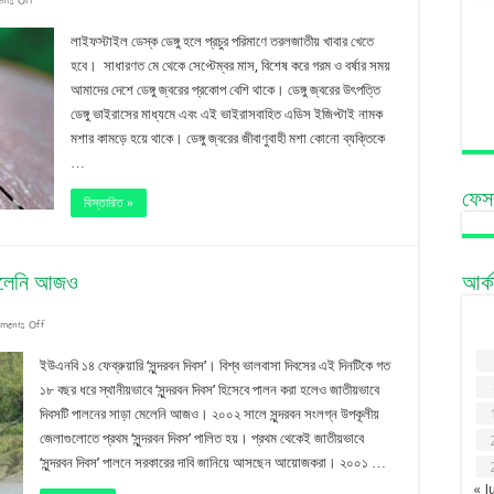
ডেঙ্গুর
লাইফস্টাইল ডেস্ক ডেঙ্গু হলে প্রচুর পরিমাণে তরলজাতীয় খাবার খেতে
লক্ষণ,
হবে। সাধারণত মে থেকে সেপ্টেম্বর মাস, বিশেষ করে গরম ও বর্ষার সময়
আমাদের দেশে ডেঙ্গু জ্বরের প্রকোপ বেশি থাকে। ডেঙ্গু জ্বরের উৎপত্তি
প্রতিরোধ
ডেঙ্গু ভাইরাসের মাধ্যমে এবং এই ভাইরাসবাহিত এডিস ইজিপ্টাই নামক
ও
মশার কামড়ে হয়ে থাকে। ডেঙ্গু জ্বরের জীবাণুবাহী মশা কোনো ব্যক্তিকে
করণীয়
…
ফেস
বিস্তারিত »
 মেলেনি আজও
আর্
on
ments Off
‘সুন্দরবন
ইউএনবি ১৪ ফেব্রুয়ারি ‘সুন্দরবন দিবস’। বিশ্ব ভালবাসা দিবসের এই দিনটিকে গত
দিবস’
১৮ বছর ধরে স্থানীয়ভাবে ‘সুন্দরবন দিবস’ হিসেবে পালন করা হলেও জাতীয়ভাবে
দিবসটি পালনের সাড়া মেলেনি আজও। ২০০২ সালে সুন্দরবন সংলগ্ন উপকূলীয়
জাতীয়ভাবে
জেলাগুলোতে প্রথম ‘সুন্দরবন দিবস’ পালিত হয়। প্রথম থেকেই জাতীয়ভাবে
পালনে
‘সুন্দরবন দিবস’ পালনে সরকারের দাবি জানিয়ে আসছেন আয়োজকরা। ২০০১ …
সাড়া
« J