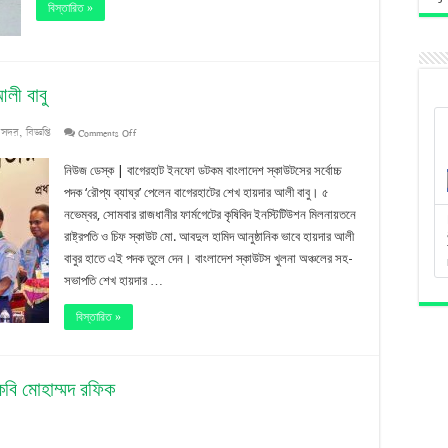
বিস্তারিত »
মেলেনি
আজও
আলী বাবু
on
 সদর
,
বিজ্ঞপ্তি
Comments Off
‘রৌপ্য
নিউজ ডেস্ক | বাগেরহাট ইনফো ডটকম বাংলাদেশ স্কাউটসের সর্বোচ্চ
ব্যাঘ্র
পদক ‘রৌপ্য ব্যাঘ্র’ পেলেন বাগেরহাটের শেখ হায়দার আলী বাবু। ৫
নভেম্বর, সোমবার রাজধানীর ফার্মগেটের কৃষিবিদ ইনস্টিটিউশন মিলনায়তনে
অ্যাওয়ার্ড’
রাষ্ট্রপতি ও চিফ স্কাউট মো. আবদুল হামিদ আনুষ্ঠানিক ভাবে হায়দার আলী
পেলেন
বাবুর হাতে এই পদক তুলে দেন। বাংলাদেশ স্কাউটস খুলনা অঞ্চলের সহ-
সভাপতি শেখ হায়দার …
হায়দার
আলী
বিস্তারিত »
বাবু
বি মোহাম্মদ রফিক
on