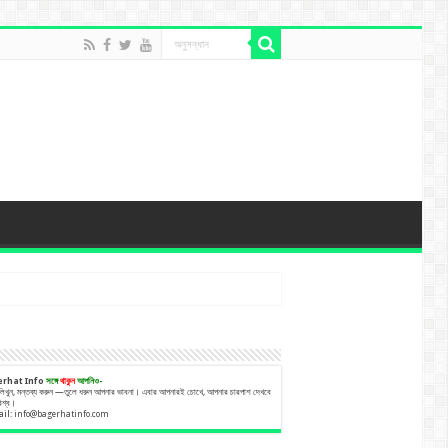
erhat Info
সঙ্গে
থাকুন
আপনিও-
 লিখুন, মন্তব্য করুন —তুলে ধরুন আপনার ভাবনা। এবার আপনারই চোখে, আপনার চারপাশ দেখবে
বিশ্ব।
ail:
info@bagerhatinfo.com