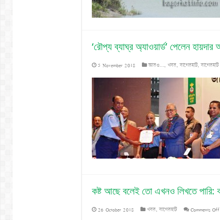
‘রৌপ্য ব্যাঘ্র অ্যাওয়ার্ড’ পেলেন হায়দার 
5 November 2018
আরও...
,
খবর
,
বাগেরহাট
,
বাগেরহাট
কষ্ট আছে বলেই তো এখনও লিখতে পারি: ক
26 October 2018
খবর
,
বাগেরহাট
Comments Off