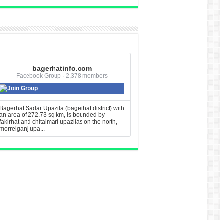
bagerhatinfo.com
Facebook Group · 2,378 members
Join Group
Bagerhat Sadar Upazila (bagerhat district) with
an area of 272.73 sq km, is bounded by
fakirhat and chitalmari upazilas on the north,
morrelganj upa...