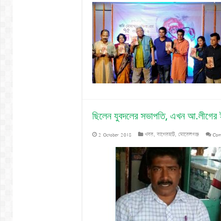
ছিলেন যুবদলের সভাপতি, এখন আ.লীগের ই
2 October 2018
খবর
,
বাগেরহাট
,
মোরেলগঞ্জ
Com