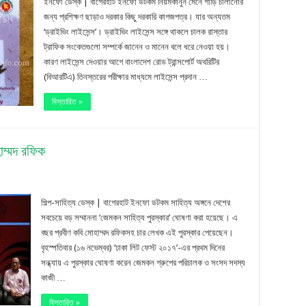
ইনফো ডেস্ক | বাগেরহাট ইনফো ডটকম নিয়মকানুন মেনে গাড়ি চালানোর
ড্রাইভিং
জন্য প্রশিক্ষণ ছাড়াও দরকার কিছু দরকারি কাগজপত্র। যার অন্যতম
‘ড্রাইভিং লাইসেন্স’। ড্রাইভিং লাইসেন্স সঙ্গে থাকলে চালক রাস্তার
লাইসেন্স
ট্রাফিক সংকেতগুলো সম্পর্কে জানেন ও মানেন বলে ধরে নেওয়া হয়।
করবেন?
কারণ লাইসেন্স দেওয়ার আগে বাংলাদেশ রোড ট্রান্সপোর্ট অথরিটির
(বিআরটিএ) তিনস্তরের পরীক্ষার মাধ্যমে লাইসেন্স প্রদান …
বিস্তারিত »
াম্মদ রফিক
শিল্প-সাহিত্য ডেস্ক | বাগেরহাট ইনফো ডটকম সাহিত্য অঙ্গনে দেশের
সবচেয়ে বড় সম্মাননা ‘জেমকন সাহিত্য পুরস্কার’ ঘোষণা করা হয়েছে। এ
বছর প্রবীণ কবি মোহাম্মদ রফিকসহ চার লেখক এই পুরস্কার পেয়েছেন।
বৃহস্পতিবার (১৬ নভেম্বর) ‘ঢাকা লিট ফেস্ট ২০১৭’-এর প্রথম দিনের
সন্ধ্যায় এ পুরস্কার ঘোষণা করেন জেমকন গ্রুপের পরিচালক ও সংসদ সদস্য
কাজী …
বিস্তারিত »