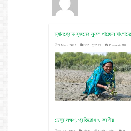
ম্যানগ্রোভ সৃজনের সুফল পাচ্ছেন বাংলাদে
on
9 March 2022
খবর
,
সুন্দরবন
Comments Off
ম্যা
সৃজ
সুফ
পাচ্
বাং
নারী
ডেঙ্গুর লক্ষণ, প্রতিরোধ ও করণীয়
31 July 2019
আরও...
,
জীবনযাপন
,
স্বাস্থ্য
Comme