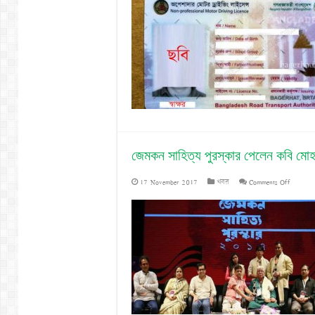
জেমকন সাহিত্য পুরস্কার পেলেন কবি মোহ
on
17 November 2017
খবর
Comments Off
জেমকন
সাহিত্য
পুরস্কার
পেলেন
কবি
মোহাম্মদ