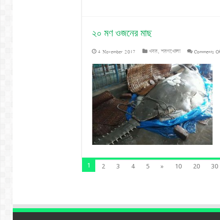
রফিক
২০ মণ ওজনের মাছ
4 November 2017
খবর
,
শরণখোলা
Comments O
1
2
3
4
5
»
10
20
30