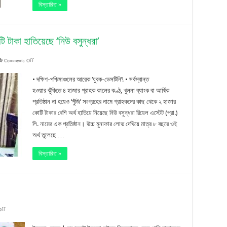
ইউপি
বিস্তারিত »
চেয়ারম্যান!
ি টাকা হাতিয়েছে ‘নিউ বসুন্ধরা’
on
Comments Off
টাকা
• দক্ষিণ-পশ্চিমাঞ্চলের আরেক ‘যুবক-ডেসটিনি’! • সর্বস্বান্ত
দ্বিগুণ
হওয়ার ঝুঁকিতে ৪ হাজার গ্রাহক কালের কণ্ঠ, খুলনা ব্যাংক বা আর্থিক
প্রতিষ্ঠান না হয়েও ‘পুঁজি’ সংগ্রহের নামে গ্রাহকদের কাছ থেকে ২ হাজার
করার
কোটি টাকার বেশি অর্থ হাতিয়ে নিয়েছে নিউ বসুন্ধরা রিয়েল এস্টেট (প্রা.)
প্রলোভনে
লি. নামের এক প্রতিষ্ঠান। উচ্চ মুনাফার লোভ দেখিয়ে মাত্র ৮ বছরে ওই
অর্থ তুলেছে …
২
হাজার
বিস্তারিত »
কোটি
টাকা
হাতিয়েছে
on
Off
‘নিউ
কিভাবে
বসুন্ধরা’