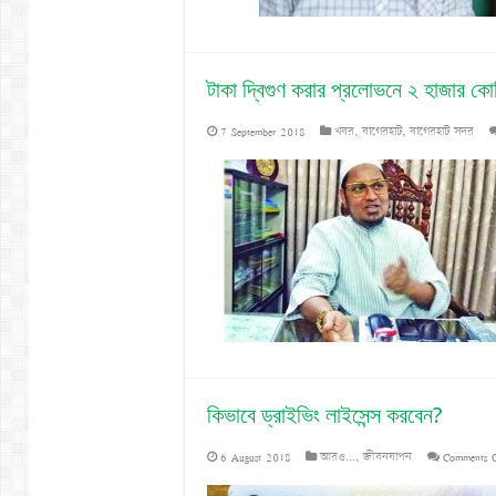
টাকা দ্বিগুণ করার প্রলোভনে ২ হাজার কোট
7 September 2018
খবর
,
বাগেরহাট
,
বাগেরহাট সদর
কিভাবে ড্রাইভিং লাইসেন্স করবেন?
6 August 2018
আরও...
,
জীবনযাপন
Comments 