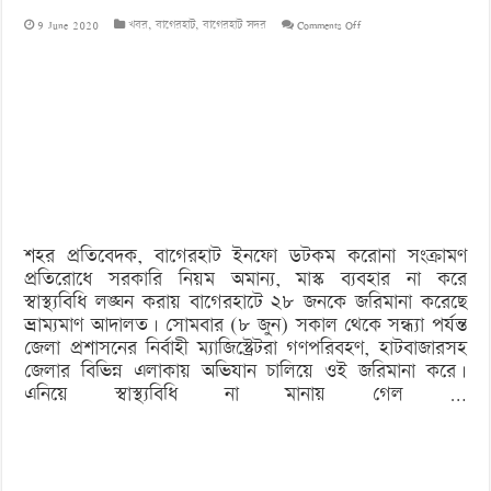
on
9 June 2020
খবর
,
বাগেরহাট
,
বাগেরহাট সদর
Comments Off
স্বাস্থ্যবিধি
না
মানায়
৮
দিনে
২৪৮
শহর প্রতিবেদক, বাগেরহাট ইনফো ডটকম করোনা সংক্রামণ
জনকে
প্রতিরোধে সরকারি নিয়ম অমান্য, মাস্ক ব্যবহার না করে
জরিমানা
স্বাস্থ্যবিধি লঙ্ঘন করায় বাগেরহাটে ২৮ জনকে জরিমানা করেছে
ভ্রাম্যমাণ আদালত। সোমবার (৮ জুন) সকাল থেকে সন্ধ্যা পর্যন্ত
জেলা প্রশাসনের নির্বাহী ম্যাজিস্ট্রেটরা গণপরিবহণ, হাটবাজারসহ
জেলার বিভিন্ন এলাকায় অভিযান চালিয়ে ওই জরিমানা করে।
এনিয়ে স্বাস্থ্যবিধি না মানায় গেল …