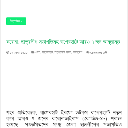
বিস্তারিত »
করোনা: ছাত্রলীগ সভাপতিসহ বাগেরহাটে আরও ৭ জন আক্রান্ত
on
29 June 2020
খবর
,
বাগেরহাট
,
বাগেরহাট সদর
,
সারাদেশ
Comments Off
করোনা:
ছাত্রলীগ
সভাপতিসহ
বাগেরহাটে
আরও
৭
শহর প্রতিবেদক, বাগেরহাট ইনফো ডটকম বাগেরহাটে নতুন
জন
করে আরও ৭ জনের করোনাভাইরাস (কোভিড-১৯) শনাক্ত
আক্রান্ত
হয়েছে। সংক্রমিতদের মধ্যে জেলা ছাত্রলীগের সভাপতিও