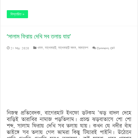
বিস্তারিত »
‘সালাম ফিরায় দেখি সব তলায় যায়’
on
21 May 2020
খবর
,
বাগেরহাট
,
বাগেরহাট সদর
,
সারাদেশ
Comments Off
‘সালাম
ফিরায়
দেখি
সব
তলায়
যায়’
নিজস্ব প্রতিবেদক, বাগেরহাট ইনফো ডটকম ‘ঝড় বাদল দেহে
বাড়িই তারাবির নামাজ পড়তিলাম। প্রচন্ড ঝড়বাতাসে শো শো
শব্দ, সালাম ফিরায় দেখি সব তলায় যায়। কখন যে নদীর বাঁধ
ভাইঙ্গে সব তলায় গেল আমরা কিছু টিয়ারই পাইনি। উঠোনে