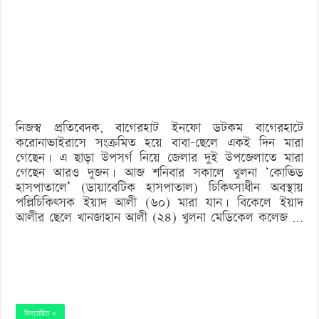
‘বড় নাশকতার জন্য’ অস্ত্র নিয়ে বাগেরহাটে ঢুকছিল তারা
সকালে
বাবার
মৃত্যু,
বিকেলে
ছেলের
নিজস্ব প্রতিবেদক, বাগেরহাট ইনফো ডটকম বাগেরহাটে
করোনাভাইরাসে সংক্রমিত হয়ে বাবা-ছেলে একই দিন মারা
গেছেন। এ ছাড়া উপসর্গ নিয়ে জেলার দুই উপজেলাতে মারা
গেছেন আরও দুজন। আজ শনিবার সকালে খুলনা ‘কোভিড
হাসপাতালে’ (ডায়াবেটিক হাসপাতাল) চিকিৎসাধীন অবস্থায়
পল্লিচিকিৎসক ইয়াদ আলী (৬০) মারা যান। বিকেলে ইয়াদ
আলীর ছেলে খানজাহান আলী (২৪) খুলনা মেডিকেল কলেজ …
বিস্তারিত »