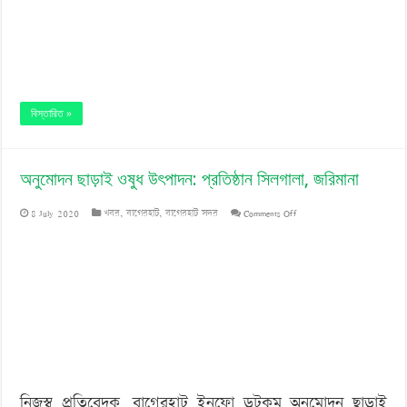
বিস্তারিত »
অনুমোদন ছাড়াই ওষুধ উৎপাদন: প্রতিষ্ঠান সিলগালা, জরিমানা
on
8 July 2020
খবর
,
বাগেরহাট
,
বাগেরহাট সদর
Comments Off
অনুমোদন
ছাড়াই
ওষুধ
উৎপাদন:
প্রতিষ্ঠান
সিলগালা,
নিজস্ব প্রতিবেদক, বাগেরহাট ইনফো ডটকম অনুমোদন ছাড়াই
জরিমানা