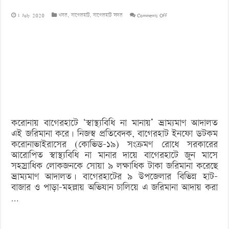
on
1 July 2020
খবর
,
বাগেরহাট
,
বাগেরহাট সদর
Comments Off
এক
মাসে
সোয়া
৯
লাখ
টাকা
করোনায় বাগেরহাটে ‘স্বাস্থ্যবিধি না মানায়’ ভ্রাম্যমাণ আদালত
জরিমানা
এই জরিমানা করে। নিজস্ব প্রতিবেদক, বাগেরহাট ইনফো ডটকম
করোনাভাইরাসের (কোভিড-১৯) সংক্রমণ রোধে সরকারের
আরোপিত স্বাস্থ্যবিধি না মানার দায়ে বাগেরহাটে জুন মাসে
সহস্রাধিক লোকজনকে সোয়া ৯ লক্ষাধিক টাকা জরিমানা করেছে
ভ্রাম্যমাণ আদালত। বাগেরহাটের ৯ উপজেলার বিভিন্ন হাট-
বাজার ও পাড়া-মহল্লায় অভিযান চালিয়ে এ জরিমানা আদায় করা
…