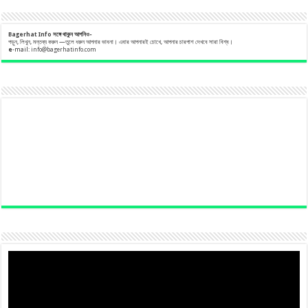
Bagerhat Info
সঙ্গে
থাকুন
আপনিও-
পড়ুন, লিখুন, মন্তব্য করুন —তুলে ধরুন আপনার ভাবনা। এবার আপনারই চোখে, আপনার চারপাশ দেখবে সারা বিশ্ব।
e
-mail:
info@bagerhatinfo.com