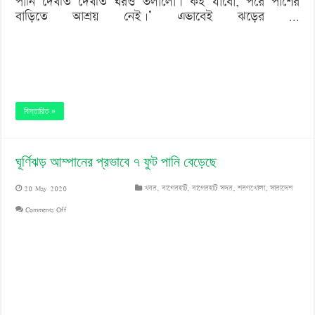
পানি দেখতি দেখতি ঘরও তলালো। কই যাবো, পরে পাশের
বাড়িতে আশ্রয় নেই।’ এভাবেই ঝড়ের …
বিস্তারিত »
ঘূর্ণিঝড় আম্পানের প্রভাবে ৭ ফুট পানি বেড়েছে
20 May 2020
খবর
,
বাগেরহাট
,
বাগেরহাট সদর
,
শরণখোলা
,
সারাদেশ
on
Comments Off
ঘূর্ণিঝড়
আম্পানের
প্রভাবে
৭
ফুট