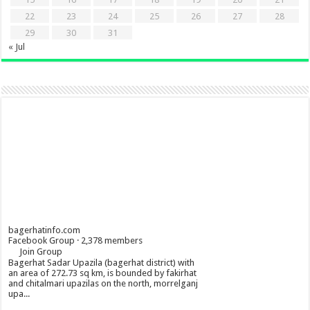
22
23
24
25
26
27
28
29
30
31
« Jul
bagerhatinfo.com
Facebook Group · 2,378 members
Join Group
Bagerhat Sadar Upazila (bagerhat district) with
an area of 272.73 sq km, is bounded by fakirhat
and chitalmari upazilas on the north, morrelganj
upa...