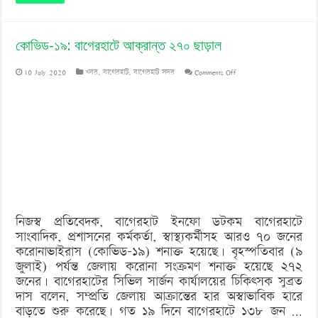
কোভিড-১৯: বাগেরহাটে আক্রান্ত ২৭০ ছাড়াল
on
10 July 2020
খবর
,
বাগেরহাট
,
বাগেরহাট সদর
Comments Off
কোভিড-১৯:
বাগেরহাটে
আক্রান্ত
২৭০
ছাড়াল
নিজস্ব প্রতিবেদক, বাগেরহাট ইনফো ডটকম বাগেরহাটে
সাংবাদিক, প্রশাসনের কর্মকর্তা, স্বাস্থ্যকর্মীসহ আরও ৭০ জনের
করোনাভাইরাস (কোভিড-১৯) শনাক্ত হয়েছে। বৃহস্পতিবার (৯
জুলাই) পর্যন্ত জেলায় করোনা সংক্রমণ শনাক্ত হয়েছে ২৭২
জনের। বাগেরহাটের সিভিল সার্জন কার্যালয়ের চিকিৎসক সুব্রত
দাস বলেন, সম্প্রতি জেলায় আক্রান্তের হার অস্বাভাবিক হারে
বাড়তে শুরু করেছে। গত ১৯ দিনে বাগেরহাটে ১৩৮ জন …