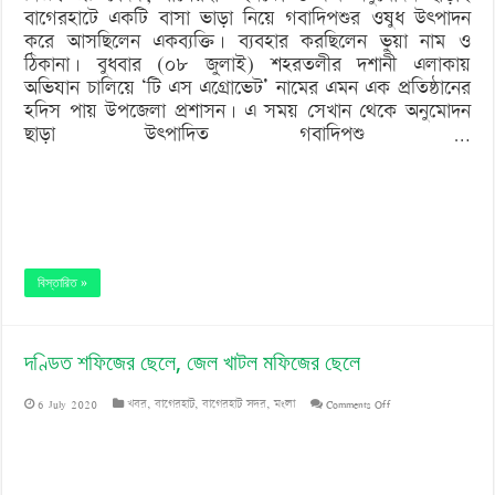
বাগেরহাটে একটি বাসা ভাড়া নিয়ে গবাদিপশুর ওষুধ উৎপাদন
করে আসছিলেন একব্যক্তি। ব্যবহার করছিলেন ভুয়া নাম ও
ঠিকানা। বুধবার (০৮ জুলাই) শহরতলীর দশানী এলাকায়
অভিযান চালিয়ে ‘টি এস এগ্রোভেট’ নামের এমন এক প্রতিষ্ঠানের
হদিস পায় উপজেলা প্রশাসন। এ সময় সেখান থেকে অনুমোদন
ছাড়া উৎপাদিত গবাদিপশু …
বিস্তারিত »
দণ্ডিত শফিজের ছেলে, জেল খাটল মফিজের ছেলে
on
6 July 2020
খবর
,
বাগেরহাট
,
বাগেরহাট সদর
,
মংলা
Comments Off
দণ্ডিত
শফিজের