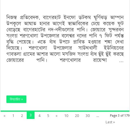
পানি
নিজস্ব প্রতিবেদক, বাগেরহাট ইনফো ডটকম ঘূর্ণিঝড় আম্পান
বেড়েছে
উপকূলে আঘাত হানার আগেই স্বাভাবিকের চেয়ে কয়েক ফুট
বেড়েছে বাগেরহাটের নদ-নদীগুলোর পানি। জোয়ারে সুন্দরবন
সংলগ্ন শরণখোলা উপজেলার বলেশ্বর নদের পানি ৭ ফিট পর্যন্ত
বৃদ্ধি পেয়েছে। এতে বাঁধ উপচে প্লাবিত হওয়ার শঙ্কা দেখা
দিয়েছে। শরণখোলা উপজেলার সাউথখালী ইউনিয়নের
গাবতলা গ্রামের আশার আলো মসজিদ সংলগ্ন বাঁধ ছুঁই ছুঁই করছে
জোয়ারের পানি। শরণখোলার রায়েন্দা …
বিস্তারিত »
3
«
1
2
4
5
»
10
20
30
...
Page 3 of 179
Last »