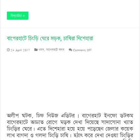
বিস্তারিত »
বাগেরহাটে চিংড়ি ঘেরে মড়ক, চাষিরা দিশেহারা
on
24 April 2017
খবর
,
বাগেরহাট সদর
Comments Off
বাগেরহাটে
চিংড়ি
ঘেরে
মড়ক,
চাষিরা
দিশেহারা
অলীপ ঘটক, চিফ নিউজ এডিটর | বাগেরহাট ইনফো ডটকম
বাগেরহাটে অজ্ঞাত রোগে মড়ক দেখা দিয়েছে সাদাসোনা খ্যাত
চিংড়ির ঘেরে। এতে দিশেহারা হয়ে হয়ে পড়েছেন জেলার কয়েক
লাখ বাগদা ও গলদা চিংড়ি চাষি। হঠাৎ করে দেখা দেওয়া চিংড়ির