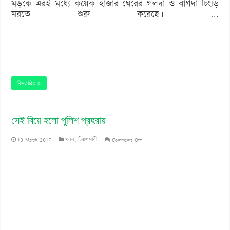
মড়কে এরই মধ্যে কয়েক হাজার ঘেরের গলদা ও বাগদা চিংড়ি
মরতে শুরু করেছে। …
বিস্তারিত »
সেই বিয়ে হলো পুলিশ প্রহরায়
on
10 March 2017
খবর
,
চিতলমারী
Comments Off
সেই
বিয়ে
হলো
পুলিশ
প্রহরায়