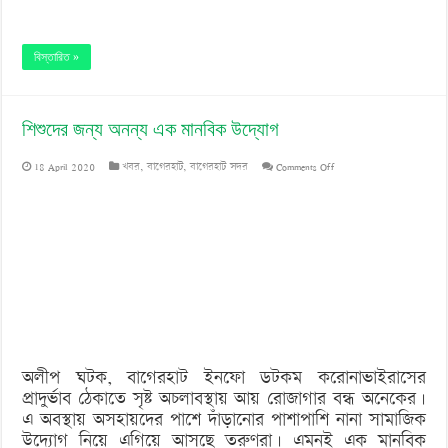
বিস্তারিত »
শিশুদের জন্য অনন্য এক মানবিক উদ্যোগ
on
18 April 2020
খবর
,
বাগেরহাট
,
বাগেরহাট সদর
Comments Off
শিশুদের
জন্য
অনন্য
এক
মানবিক
উদ্যোগ
অলীপ ঘটক, বাগেরহাট ইনফো ডটকম করোনাভাইরাসের
প্রাদুর্ভাব ঠেকাতে সৃষ্ট অচলাবস্থায় আয় রোজাগার বন্ধ অনেকের।
এ অবস্থায় অসহায়দের পাশে দাঁড়ানোর পাশাপাশি নানা সামাজিক
উদ্যোগ নিয়ে এগিয়ে আসছে তরুণরা। এমনই এক মানবিক