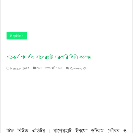
বিস্তারিত »
শতবর্ষে পদার্পণ: বাগেরহাট সরকারি পিসি কলেজ
on
9 August 2017
খবর
,
বাগেরহাট সদর
Comments Off
শতবর্ষে
পদার্পণ:
বাগেরহাট
সরকারি
পিসি
কলেজ
চিফ নিউজ এডিটর | বাগেরহাট ইনফো ডটকম গৌরব ও