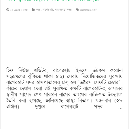
‘বড় নাশকতার জন্য’ অস্ত্র নিয়ে বাগেরহাটে ঢুকছিল তারা
on
28 April 2020
খবর
,
বাগেরহাট
,
বাগেরহাট সদর
Comments Off
সাংসদ
তন্ময়ের
উদ্যোগে
এবার
‘ডক্টরস
সেফটি
চিফ নিউজ এডিটর, বাগেরহাট ইনফো ডটকম করোনা
চেম্বার’
সংক্রমণের ঝুঁকিতে থাকা স্বাস্থ্য সেবায় নিয়োজিতদের সুরক্ষায়
বাগেরহাট সদর হাসপাতালের চালু হল ‘ডক্টরস সেফটি চেম্বার’।
কাঁচের দেয়াল ঘেরা এই সুরক্ষিত কক্ষটি বাগেরহাট-২ আসনের
স্থানীয় সাংসদ শেখ সারহান নাসের তন্ময়ের ব্যক্তিগত উদ্যোগে
তৈরি করা হয়েছে, জানিয়েছে স্বাস্থ্য বিভাগ। মঙ্গলবার (২৮
এপ্রিল) দুপুরে বাগেরহাট সদর …