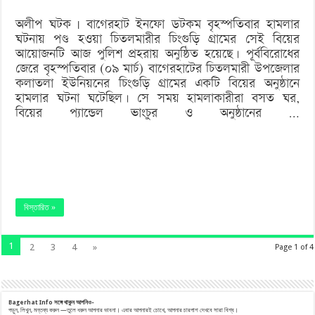
অলীপ ঘটক | বাগেরহাট ইনফো ডটকম বৃহস্পতিবার হামলার
ঘটনায় পণ্ড হওয়া চিতলমারীর চিংগুড়ি গ্রামের সেই বিয়ের
আয়োজনটি আজ পুলিশ প্রহরায় অনুষ্ঠিত হয়েছে। পূর্ববিরোধের
জেরে বৃহস্পতিবার (০৯ মার্চ) বাগেরহাটের চিতলমারী উপজেলার
কলাতলা ইউনিয়নের চিংগুড়ি গ্রামের একটি বিয়ের অনুষ্ঠানে
হামলার ঘটনা ঘটেছিল। সে সময় হামলাকারীরা বসত ঘর,
বিয়ের প্যান্ডেল ভাংচুর ও অনুষ্ঠানের …
বিস্তারিত »
1
2
3
4
»
Page 1 of 4
Bagerhat Info
সঙ্গে
থাকুন
আপনিও-
পড়ুন, লিখুন, মন্তব্য করুন —তুলে ধরুন আপনার ভাবনা। এবার আপনারই চোখে, আপনার চারপাশ দেখবে সারা বিশ্ব।