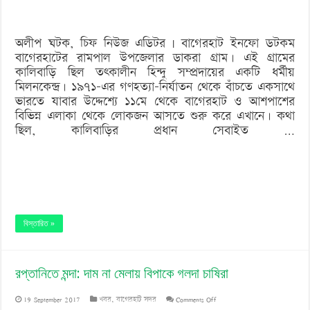
থাকে
অযত্ন–
অলীপ ঘটক, চিফ নিউজ এডিটর | বাগেরহাট ইনফো ডটকম
অবহেলায়
বাগেরহাটের রামপাল উপজেলার ডাকরা গ্রাম। এই গ্রামের
কালিবাড়ি ছিল তৎকালীন হিন্দু সম্প্রদায়ের একটি ধর্মীয়
মিলনকেন্দ্র। ১৯৭১-এর গণহত্যা-নির্যাতন থেকে বাঁচতে একসাথে
ভারতে যাবার উদ্দেশ্যে ১১মে থেকে বাগেরহাট ও আশপাশের
বিভিন্ন এলাকা থেকে লোকজন আসতে শুরু করে এখানে। কথা
ছিল, কালিবাড়ির প্রধান সেবাইত …
বিস্তারিত »
রপ্তানিতে মন্দা: দাম না মেলায় বিপাকে গলদা চাষিরা
on
19 September 2017
খবর
,
বাগেরহাট সদর
Comments Off