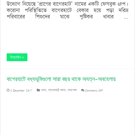
উদ্যোগ নিয়েছে ‘প্রাণের বাগেরহাট’ নামের একটি ফেসবুক গ্রুপ।
করোনা পরিস্থিতিতে বাগেরহাটে বেকার হয়ে পড়া দরিদ্র
পরিবারের শিশুদের মাঝে পুষ্টিকর খাবার …
বিস্তারিত »
বাগেরহাটে বধ্যভূমিগুলো সারা বছর থাকে অযত্ন–অবহেলায়
on
8 December 2017
খবর
,
বাগেরহাট সদর
,
রামপাল
Comments Off
বাগেরহাটে
বধ্যভূমিগুলো
সারা
বছর