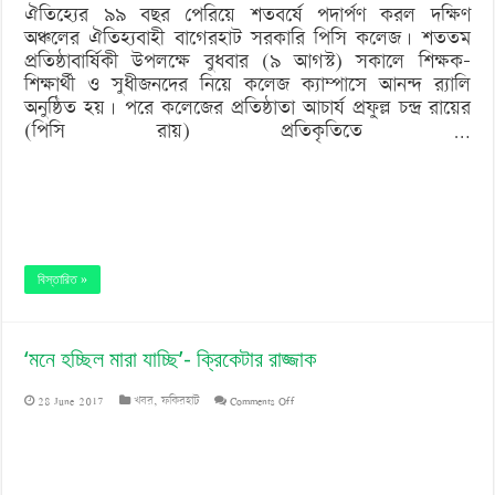
ঐতিহ্যের ৯৯ বছর পেরিয়ে শতবর্ষে পদার্পণ করল দক্ষিণ
অঞ্চলের ঐতিহ্যবাহী বাগেরহাট সরকারি পিসি কলেজ। শততম
প্রতিষ্ঠাবার্ষিকী উপলক্ষে বুধবার (৯ আগস্ট) সকালে শিক্ষক-
শিক্ষার্থী ও সুধীজনদের নিয়ে কলেজ ক্যাম্পাসে আনন্দ র‌্যালি
অনুষ্ঠিত হয়। পরে কলেজের প্রতিষ্ঠাতা আচার্য প্রফুল্ল চন্দ্র রায়ের
(পিসি রায়) প্রতিকৃতিতে …
বিস্তারিত »
‘মনে হচ্ছিল মারা যাচ্ছি’- ক্রিকেটার রাজ্জাক
on
28 June 2017
খবর
,
ফকিরহাট
Comments Off
‘মনে
হচ্ছিল