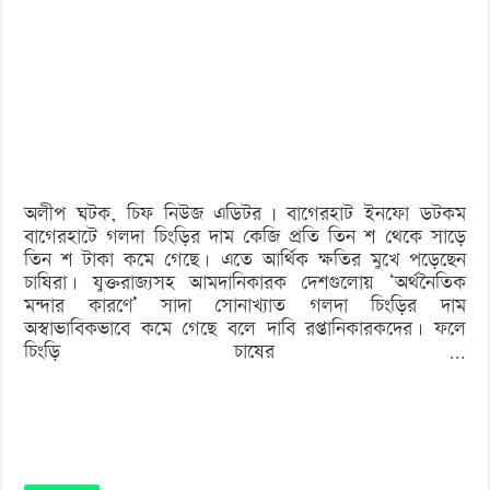
রপ্তানিতে
মন্দা:
দাম
না
মেলায়
বিপাকে
অলীপ ঘটক, চিফ নিউজ এডিটর | বাগেরহাট ইনফো ডটকম
গলদা
বাগেরহাটে গলদা চিংড়ির দাম কেজি প্রতি তিন শ থেকে সাড়ে
চাষিরা
তিন শ টাকা কমে গেছে। এতে আর্থিক ক্ষতির মুখে পড়েছেন
চাষিরা। যুক্তরাজ্যসহ আমদানিকারক দেশগুলোয় ‘অর্থনৈতিক
মন্দার কারণে’ সাদা সোনাখ্যাত গলদা চিংড়ির দাম
অস্বাভাবিকভাবে কমে গেছে বলে দাবি রপ্তানিকারকদের। ফলে
চিংড়ি চাষের …