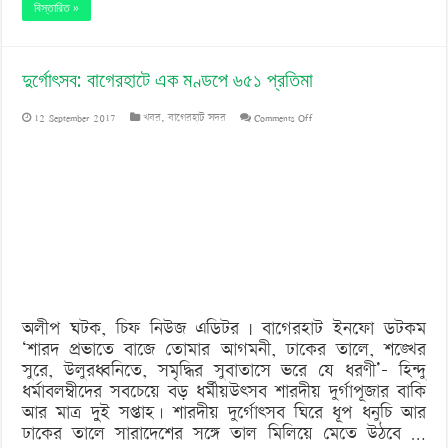
বিস্তারিত »
দুর্গোৎসব: বাগেরহাটে এক মণ্ডপে ৬৫১ প্রতিমা
on
12 September 2017
খবর
,
বাগেরহাট সদর
Comments Off
দুর্গোৎসব:
বাগেরহাটে
এক
মণ্ডপে
৬৫১
প্রতিমা
অলীপ ঘটক, চিফ নিউজ এডিটর | বাগেরহাট ইনফো ডটকম
‘শারদ প্রভাতে বাজে তোমার আগমনী, ঢাকের তালে, শঙ্খের
সুরে, উলুরধ্বনিতে, সমৃদ্ধির সুবাতাসে ভরে যে ধরণী’- হিন্দু
ধর্মাবলম্বীদের সবচেয়ে বড় ধর্মীয়উৎসব শারদীয় দুর্গাপূজার বাকি
আর মাত্র দুুই সপ্তাহ। শারদীয় দুর্গোৎসব ঘিরে ধূপ ধনুচি আর
ঢাকের তালে সারাদেশের সঙ্গে তাল মিলিয়ে মেতে উঠবে …