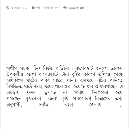
on
24 April 2017
খবর
,
বাগেরহাট সদর
Comments Off
মাঠে
পড়েই
নষ্ট
হচ্ছে
পাকা
ধান
অলীপ ঘটক, চিফ নিউজ এডিটর | বাগেরহাট ইনফো ডটকম
উপকূলীয় জেলা বাগেরহাটে টানা বৃষ্টির কারণে তলিয়ে গেছে
অধিকাংশ মাঠের পাকা বোরো ধান। অসময়ে বৃষ্টির পানিতে
নিমজ্জিত মাঠে এরই মধ্যে পচন শুরু হয়েছে ধান ও ধানগাছে। এ
অবস্থায় ফসল তুলতে না পারায় দিশেহারা হয়ে
পড়েছেন কৃষকেরা। জেলা কৃষি সম্প্রসারণ বিভাগের তথ্য
অনুয়ায়ী, চলতি বছর জেলায় …