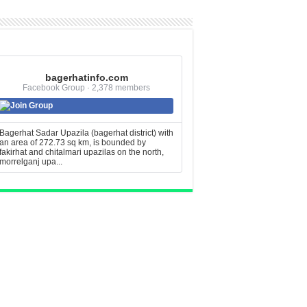
bagerhatinfo.com
Facebook Group · 2,378 members
Join Group
Bagerhat Sadar Upazila (bagerhat district) with
an area of 272.73 sq km, is bounded by
fakirhat and chitalmari upazilas on the north,
morrelganj upa...