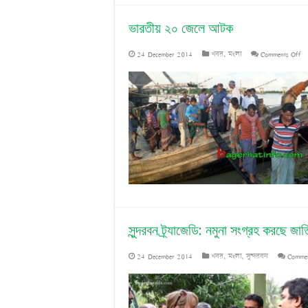
ভারতীয় ২০ জেলে আটক
on
24 December 2014
খবর
,
মংলা
Comments Off
ভা
২
জ
আ
সুন্দরবন ট্র্যাজেডি: নমুনা সংগ্রহ করছে জ
24 December 2014
খবর
,
মংলা
,
সুন্দরবন
Commen