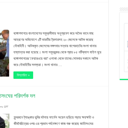
৩১
ডিসেম্বর
রতীয়
বঙ্গোপসাগরে বাংলাদেশের সমুদ্রসীমায় অনুপ্রবেশ করে অবৈধ ভাবে মাছ
০
আহরণের অভিযোগে ২টি ভারতীয় ট্রলারসহ ২০ জেলেকে আটক করেছে
নৌবাহিনী। আটককৃত জেলেদের মঙ্গলবার সন্ধায় বাগেরহাটের মংলা থানায়
েলে
হস্তান্তর করা হয়েছে। মংলা সমুদ্রবন্দর থেকে প্রায় ৮৫ নটিক্যাল মাইল দূরে
টক
বঙ্গোপসাগরের ‘ফেয়ারওয়ে বয়া’ এলাকা থেকে তাদের সোমবার সকালে আটক
করে নৌবাহিনীর সদস্যরা। মংলা থানার …
বিস্তারিত »
াতিসংঘের পরিদর্শক দল
on
ts Off
সুন্দরবন
সুন্দরবনে ট্যাঙ্কার ডুবির ঘটনায় ফার্নেস অয়েল ছড়িয়ে পড়ায় ক্ষয়ক্ষতি ও
ট্র্যাজেডি:
জীববৈচিত্রের ওপর এর প্রভাব পর্যবেক্ষণে কাজ শুরু করেছে জাতিসংঘের