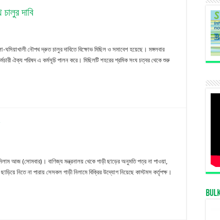
চালুর দাবি
ালায়
ংলা-ঘসিয়াখালী নৌপথ দ্রুত চালুর দাবিতে বিক্ষোভ মিছিল ও সমাবেশ হয়েছে। মঙ্গলবার
যান
র্মচারী ঐক্য পরিষদ এ কর্মসূচি পালন করে। মিছিলটি শহরের শ্রমিক সংঘ চত্বর থেকে শুরু
াচল
িয়াখালী
ৌপথ
ুর
ি
লা
ীর নিলাম আজ (সোমবার)। বাণিজ্য মন্ত্রনালয় থেকে গাড়ী ছাড়ের অনুমতি পত্র না পাওয়া,
্দরে
ী ছাড়িয়ে নিতে না পারায় সেসকল গাড়ী নিলামে বিক্রির উদ্যোগ নিয়েছে কাস্টমস কর্তৃপক্ষ।
দানীকৃত
Bul
৬৪
ড়ীর