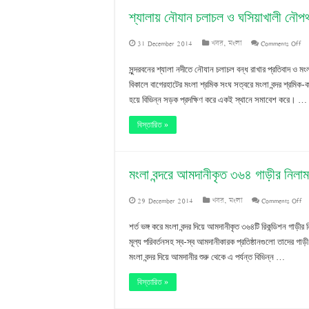
শ্যালায় নৌযান চলাচল ও ঘসিয়াখালী নৌপথ 
on
31 December 2014
খবর
,
মংলা
Comments Off
শ্য
সুন্দরবনের শ্যালা নদীতে নৌযান চলাচল বন্ধ রাখার প্রতিবাদ ও ম
নৌ
বিকালে বাগেরহাটের মংলা শ্রমিক সংঘ সত্বরে মংলা বন্দর শ্রমিক-ক
হয়ে বিভিন্ন সড়ক প্রদক্ষিণ করে একই স্থানে সমাবেশ করে। …
চল
ও
বিস্তারিত »
ঘস
ন
মংলা বন্দরে আমদানীকৃত ৩৬৪ গাড়ীর নিলাম
চাল
on
29 December 2014
খবর
,
মংলা
Comments Off
দাব
মং
শর্ত ভঙ্গ করে মংলা বন্দর দিয়ে আমদানীকৃত ৩৬৪টি রিকন্ডিশন গাড়
বন
মূল্য পরিবর্তনসহ স্ব-স্ব আমদানীকারক প্রতিষ্ঠানগুলো তাদের গাড়
মংলা বন্দর দিয়ে আমদানীর শুরু থেকে এ পর্যন্ত বিভিন্ন …
আম
৩
বিস্তারিত »
গা