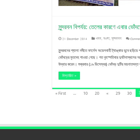
সুন্দরবন বিপর্যয়: তেলের কারণে এবার ভোঁদড়
21 December 2014
খবর
,
মংলা
,
সুন্দরবন
Commen
সুন্দরবনের শ্যালা নদীতে ফার্নেস অয়েলবাহী ট্যাঙ্কার ডুবে ছড়ি
ভোঁদড়ের মৃতদেহ পাওয়া গেছে। গত বৃহস্পতিবার দুর্ঘটনাস্থলের অদ
উদ্ধার করেন। শুক্রবার (১৯ ডিসেম্বর) ভোঁদড় দুটির ময়নাতদন
বিস্তারিত »
« First
...
10
20
«
29
30