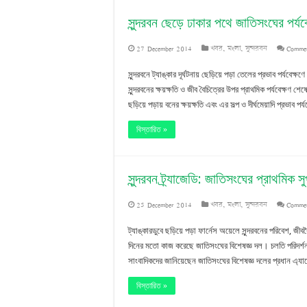
নি
সুন্দরবন ছেড়ে ঢাকার পথে জাতিসংঘের পর্যব
27 December 2014
খবর
,
মংলা
,
সুন্দরবন
Commen
সুন্দরবনে ট্যাঙ্কার দূর্ঘটনায় ছেড়িয়ে পড়া তেলের প্রভাব পর্যবেক্ষ
সুন্দরবনের ক্ষয়ক্ষতি ও জীব বৈচিত্রের উপর প্রাথমিক পর্যবেক্ষণ 
ছড়িয়ে পড়ায় বনের ক্ষয়ক্ষতি এবং এর সল্প ও দীর্ঘমেয়াদি প্রভাব পর
বিস্তারিত »
সুন্দরবন ট্র্যাজেডি: জাতিসংঘের প্রাথমিক 
25 December 2014
খবর
,
মংলা
,
সুন্দরবন
Commen
ট্যাঙ্কারডুবে ছড়িয়ে পড়া ফার্নেস অয়েলে সুন্দরবনের পরিবেশ, জীববৈচ
দিনের মতো কাজ করেছে জাতিসংঘের বিশেষজ্ঞ দল। চলতি পরিদর্শন
সাংবাদিকদের জানিয়েছেন জাতিসংঘের বিশেষজ্ঞ দলের প্রধান এ্য
বিস্তারিত »