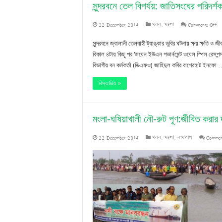
সুন্দরবনে তেল বিপর্যয়: জাতিসংঘের পরিদর্
on
22 December 2014
খবর
,
মংলা
Comments Off
সু
সুন্দরবনে জ্বালানী তেলবাহী ট্যাঙ্কার ডুবির ঘটনায় ক্ষয় ক্ষতি 
ত
বিকাল ৪টায় কিছু পর ‘জয়েন ইউএন গভার্নমেন্ট ওয়েল স্পিল রেসপন্
বিভাগীয় বন কর্মকর্তা (ডিএফও) জাহিদুল কবির বাগেরহাট ইনফো
বি
জা
বিস্তারিত »
পর
দ
মংলা-ঘষিয়াখালী নৌ-রুট পূণ:র্জীবিত করার 
মং
22 December 2014
খবর
,
মংলা
,
রামপাল
Commen