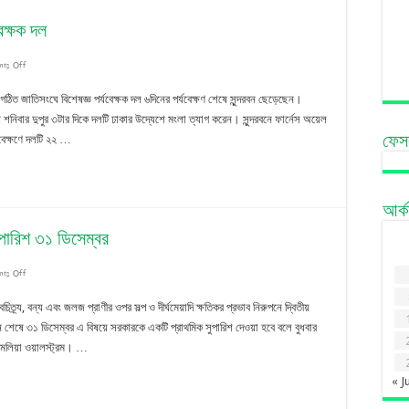
লাম
েক্ষক দল
on
ts Off
সুন্দরবন
ণে গঠিত জাতিসংঘে বিশেষজ্ঞ পর্যবেক্ষক দল ৬দিনের পর্যবেক্ষণ শেষে সুন্দরবন ছেড়েছেন।
ছেড়ে
শেষে শনিবার দুপুর ৩টার দিকে দলটি ঢাকার উদ্যেশে মংলা ত্যাগ করেন। সুন্দরবনে ফার্নেস অয়েল
্যবেক্ষণে দলটি ২২ …
ফেস
ঢাকার
পথে
জাতিসংঘের
আর্
পর্যবেক্ষক
সুপারিশ ৩১ ডিসেম্বর
দল
on
ts Off
সুন্দরবন
িত্র্য, বন্য এবং জলজ প্রাণীর ওপর সল্প ও দীর্ঘমেয়াদি ক্ষতিকর প্রভাব নিরুপনে দ্বিতীয়
ট্র্যাজেডি:
 শেষে ৩১ ডিসেম্বর এ বিষয়ে সরকারকে একটি প্রাথমিক সুপারিশ দেওয়া হবে বলে বুধবার
ামেলিয়া ওয়ালস্ট্রম। …
জাতিসংঘের
প্রাথমিক
« J
সুপারিশ