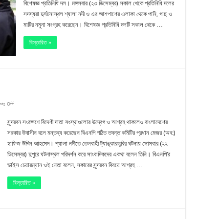
বিশেষজ্ঞ প্রতিনিধি দল। মঙ্গলবার (২৩ ডিসেম্বর) সকাল থেকে প্রতিনিধি দলের
নমুনা
সদস্যরা দুর্ঘটনাস্থল শ্যালা নদী ও এর আশপাশের এলাকা থেকে পানি, গাছ ও
সংগ্রহ
মাটির নমুনা সংগ্রহ করেছেন। বিশেষজ্ঞ প্রতিনিধি দলটি সকাল থেকে …
করছে
বিস্তারিত »
জাতিসংঘের
পরিদর্শক
দল
on
ts Off
সুন্দরবন
সুন্দরবন সংরক্ষণে বিদেশী দাতা সংস্থাগুলোর উদ্বেগ ও আগ্রহ থাকলেও বাংলাদেশের
সংরক্ষণে
সরকার উদাসীন বলে মন্তব্য করেছেন বিএনপি গঠিত তদন্ত কমিটির প্রধান মেজর (অব:)
হাফিজ উদ্দিন আহমেদ। শ্যালা নদীতে তেলবাহী ট্যাঙ্কারডুবির ঘটনায় সোমবার (২২
সরকার
ডিসেম্বর) দুপুরে ঘটনাস্থল পরিদর্শন করে সাংবাদিকদের একথা বলেন তিনি। বিএনপি’র
উদাসীন
ভাইস চেয়ারম্যান ওই নেতা বলেন, সকারের সুন্দরবন বিষয়ে আগ্রহ …
বিস্তারিত »