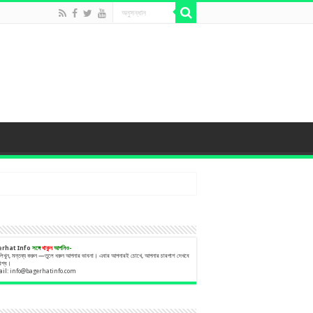
erhat Info
সঙ্গে
থাকুন
আপনিও-
 লিখুন, মন্তব্য করুন —তুলে ধরুন আপনার ভাবনা। এবার আপনারই চোখে, আপনার চারপাশ দেখবে
বিশ্ব।
ail:
info@bagerhatinfo.com