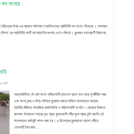
শক দল মংলায়
ন্দরবনে
ও জীব বৈচিত্রের উপর এর প্রভাব পর্যবেক্ষণে জাতিসংঘের প্রতিনিধি দল মংলা পৌছেছে। সোমবার
েল
স মিশন’ এর প্রতিনিধি দলটি বাগেরহাটের মংলায় এসে পৌছায়। সুন্দরবন বণ্যপ্রাণী বিভাগের
 …
পর্যয়:
তিসংঘের
িদর্শক
ল
দাবি
লায়
on
ts Off
মংলা-
আন্তর্জাতিক নৌ-রুট মংলা-ঘষিয়াখালী চ্যানেল দ্রুত খনন করে পূণর্জীবিত করা
ঘষিয়াখালী
এবং মংলা বন্দর ও বিশ্ব ঐতিহ্য সুন্দরবন রক্ষার দাবিতে মানববন্ধন করেছে
স্থানীয় বিভিন্ন সামাজিক রাজনৈতিক ও পরিবেশবাদী সংগঠন। রোববার বিকালে
নৌ-
রামপাল উপজেলা সদরের মৃত প্রায় কুমারখালী নদীর বুকে প্রায় ঘন্টা ব্যাপি এই
রুট
মানববন্ধন কর্মসূচি পালন করা হয়। ৯ ডিসেম্বর সুন্দরবনের শ্যালা নদীতে
পূণ:র্জীবিত
তেলবাহী ট্যাংকার …