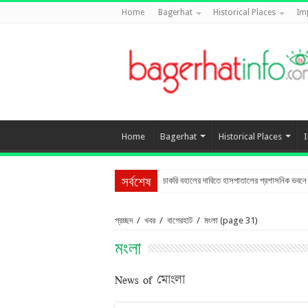
Home
Bagerhat
Historical Places
Im
Home
Bagerhat
Historical Places
চাকরি বহালের দাবিতে হাসপাতালের প্রশাসনিক ভবনে তা
সর্বশেষ
প্রচ্ছদ
/
খবর
/
বাগেরহাট
/
মংলা
(page 31)
মংলা
News of মোংলা