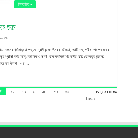
করার
বিস্তারিত »
দাবি
ের মৃত্যু
on
ts Off
সুন্দরবন
য়ে পড়া তেলের প্রতিক্রিয়া পড়েছে প্রাণীকূলের উপর। কাঁকড়া, ছোট মাছ, গুইসাপের পর এবার
বিপর্যয়:
ূরে শ্যালা নদীর আন্ধারমানিক এলাকা থেকে বন বিভাগের কর্মীরা দু’টি ভোঁদড়ের মৃতদেহ
্ত করে বন বিভাগ। এর …
তেলের
কারণে
এবার
31
32
33
»
40
50
60
...
Page 31 of 68
ভোঁদড়ের
Last »
মৃত্যু