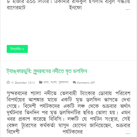
৮ হাজার ২০০ লিটার। ঠিকাদার রফিকুল ইসলাম বাবুল সন্ধ্যায়
বাগেরহাট ইনফো …
বিস্তারিত »
ট্যাঙ্কারডুবি: সুন্দরবনের নদীতে মৃত ডলফিন
on
15 December 2014
খবর
,
মংলা
,
সুন্দরবন
Comments Off
ট্যাঙ্কারডুবি:
সুন্দরবনের শ্যালা নদীতে তেলবাহী ট্যাংকার ডোবায় পরিবেশ
বিপর্যয়ের আশঙ্কার মাঝে একটি মৃত ডলফিন ভাসতে দেখা
সুন্দরবনের
গেছে। বিদেশী পর্যটকদের একটি লঞ্চ থেকে শুক্রবার অর্থাৎ
নদীতে
দুর্ঘটনার তিনদিন পর মৃত ডলফিনটির ছবিও তোলা হয়। এমন
খবর প্রকাশ করেছে বিবিসি। লঞ্চটি যে পর্যটন সংস্থার, সেই
মৃত
বেঙ্গল ট্যুরসের কর্মকর্তা মাসুদ হোসেন জানিয়েছেন, শুক্রবার
ডলফিন
বিদেশী পর্যটকদের …