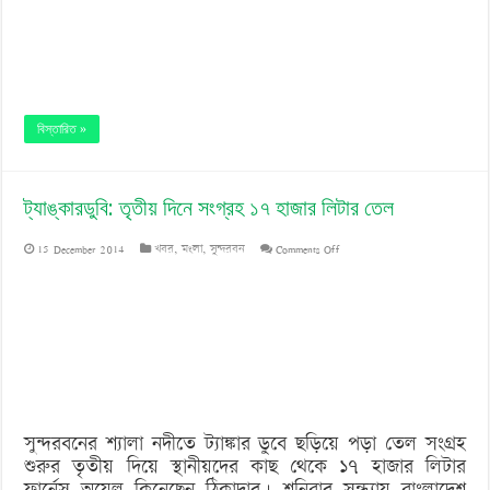
বিস্তারিত »
ট্যাঙ্কারডুবি: তৃতীয় দিনে সংগ্রহ ১৭ হাজার লিটার তেল
on
15 December 2014
খবর
,
মংলা
,
সুন্দরবন
Comments Off
ট্যাঙ্কারডুবি:
তৃতীয়
দিনে
সংগ্রহ
১৭
সুন্দরবনের শ্যালা নদীতে ট্যাঙ্কার ডুবে ছড়িয়ে পড়া তেল সংগ্রহ
হাজার
শুরুর তৃতীয় দিয়ে স্থানীয়দের কাছ থেকে ১৭ হাজার লিটার
লিটার
ফার্নেস অয়েল কিনেছেন ঠিকাদার। শনিবার সন্ধ্যায় বাংলাদেশ