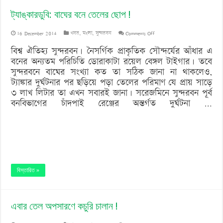
ট্যাঙ্কারডুবি: বাঘের বনে তেলের ছোপ !
on
16 December 2014
খবর
,
মংলা
,
সুন্দরবন
Comments Off
ট্যাঙ্কারডুবি:
বিশ্ব ঐতিহ্য সুন্দরবন। নৈসর্গিক প্রাকৃতিক সৌন্দর্যের আঁধার এ
বনের অন্যতম পরিচিতি ডোরাকাটা রয়েল বেঙ্গল টাইগার। তবে
বাঘের
সুন্দরবনে বাঘের সংখ্যা কত তা সঠিক জানা না থাকলেও,
বনে
ট্যাঙ্কার দুর্ঘটনার পর ছড়িয়ে পড়া তেলের পরিমাণ যে প্রায় সাড়ে
৩ লাখ লিটার তা এখন সবারই জানা। সরেজমিনে সুন্দরবন পূর্ব
তেলের
বনবিভাগের চাঁদপাই রেঞ্জের অন্তর্গত দুর্ঘটনা …
ছোপ
!
বিস্তারিত »
এবার তেল অপসারণে কচুরি চালান !