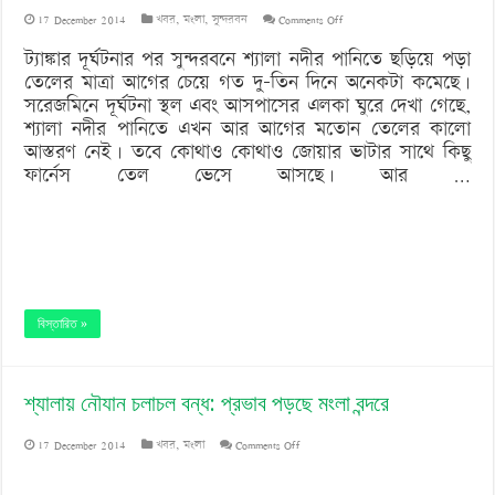
on
17 December 2014
খবর
,
মংলা
,
সুন্দরবন
Comments Off
সুন্দরবনের
ট্যাঙ্কার দূর্ঘটনার পর সুন্দরবনে শ্যালা নদীর পানিতে ছড়িয়ে পড়া
তেলের মাত্রা আগের চেয়ে গত দু-তিন দিনে অনেকটা কমেছে।
পানিতে
সরেজমিনে দূর্ঘটনা স্থল এবং আসপাসের এলকা ঘুরে দেখা গেছে,
তেলের
শ্যালা নদীর পানিতে এখন আর আগের মতোন তেলের কালো
আস্তরণ নেই। তবে কোথাও কোথাও জোয়ার ভাটার সাথে কিছু
মাত্র
ফার্নেস তেল ভেসে আসছে। আর …
কমেছে
বিস্তারিত »
শ্যালায় নৌযান চলাচল বন্ধ: প্রভাব পড়ছে মংলা বন্দরে
on
17 December 2014
খবর
,
মংলা
Comments Off
শ্যালায়