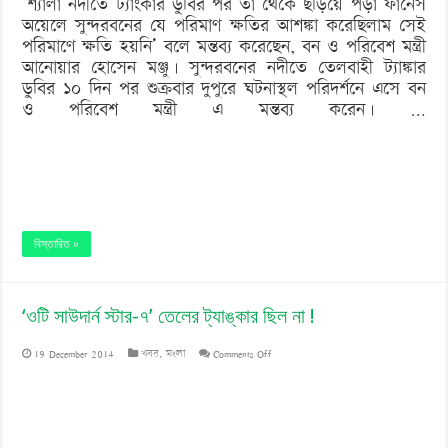
‘শ্যালা নদীতে ট্যাংকার ডুবির পর তা থেকে ছড়িয়ে পড়া ফার্নেস
‘বড় নাশকতার জন্য’ অস্ত্র নিয়ে বাগেরহাটে ঢুকছিল তারা
অয়েলে সুন্দরবনের যে পরিমাণ ক্ষতির আশঙ্কা করেছিলাম সেই
পরিমাণে
পরিমাণে ক্ষতি হয়নি’ বলে মন্তব্য করেছেন, বন ও পরিবেশ মন্ত্রী
ক্ষতি
আনোয়ার হোসেন মঞ্জু। সুন্দরবনের নদীতে তেলবাহী ট্যাঙ্কার
ডুবির ১০ দিন পর শুক্রবার দুপুরে ঘটনাস্থল পরিদর্শনে এসে বন
হয়নি’
ও পরিবেশ মন্ত্রী এ মন্তব্য করেন। …
সুন্দরবনের
বিস্তারিত »
‘ওটি সাউদার্ন স্টার-৭’ তেলের ট্যাঙ্কার ছিল না !
on
19 December 2014
খবর
,
মংলা
Comments Off
‘ওটি
সাউদার্ন
স্টার-৭’