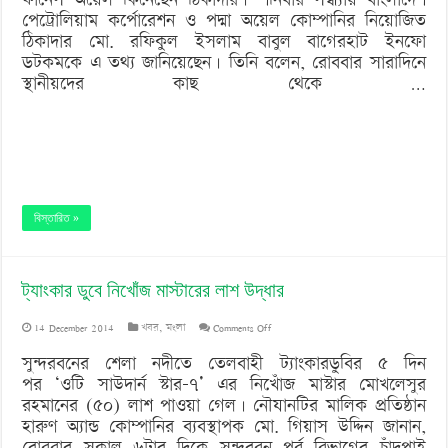
পেট্রোলিয়াম কর্পোরেশন ও পদ্মা অয়েল কোম্পানির নিয়োজিত
তেল
ঠিকাদার মো. রফিকুল ইসলাম বাবুল বাগেরহাট ইনফো
ডটকমকে এ তথ্য জানিয়েছেন। তিনি বলেন, রোববার সারাদিনে
স্থানীয়দের কাছ থেকে …
বিস্তারিত »
ট্যাংকার ডুবে নিখোঁজ মাস্টারের লাশ উদ্ধার
on
14 December 2014
খবর
,
মংলা
Comments Off
ট্যাংকার
সুন্দরবনের শেলা নদীতে তেলবাহী ট্যাংকারডুবির ৫ দিন
পর ‘ওটি সাউদার্ন স্টার-৭’ এর নিখোঁজ মাস্টার মোখলেসুর
ডুবে
রহমানের (৫০) লাশ পাওয়া গেল। নৌযানটির মালিক প্রতিষ্ঠান
নিখোঁজ
হারুণ অ্যান্ড কোম্পানির ব্যবস্থাপক মো. গিয়াস উদ্দিন জানান,
রোববার সকাল ৬টার দিকে সুন্দরবন পূর্ব বিভাগের চাঁদপাই
মাস্টারের