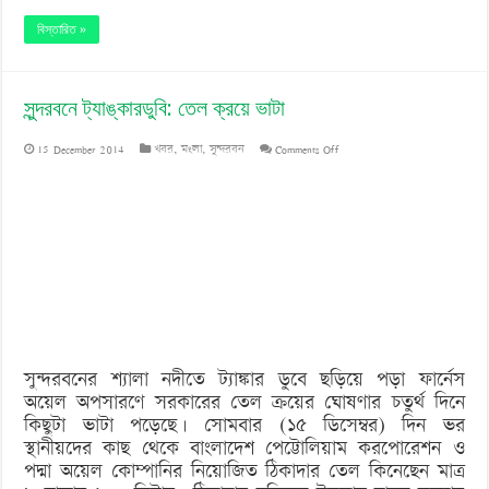
বিস্তারিত »
সুন্দরবনে ট্যাঙ্কারডুবি: তেল ক্রয়ে ভাটা
on
15 December 2014
খবর
,
মংলা
,
সুন্দরবন
Comments Off
সুন্দরবনে
ট্যাঙ্কারডুবি:
তেল
ক্রয়ে
ভাটা
সুন্দরবনের শ্যালা নদীতে ট্যাঙ্কার ডুবে ছড়িয়ে পড়া ফার্নেস
অয়েল অপসারণে সরকারের তেল ক্রয়ের ঘোষণার চতুর্থ দিনে
কিছুটা ভাটা পড়েছে। সোমবার (১৫ ডিসেম্বর) দিন ভর
স্থানীয়দের কাছ থেকে বাংলাদেশ পেট্টোলিয়াম করপোরেশন ও
পদ্মা অয়েল কোম্পানির নিয়োজিত ঠিকাদার তেল কিনেছেন মাত্র