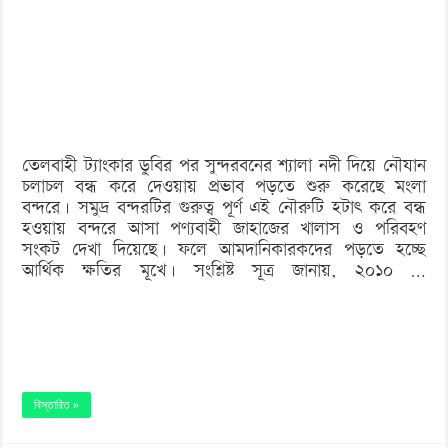
নৌযান
চলাচল
বন্ধ:
প্রভাব
পড়ছে
তেলবাহী ট্যাংকার ডুবির পর সুন্দরবনের শ্যালা নদী দিয়ে নৌযান
মংলা
চলাচল বন্ধ করে দেওয়ায় প্রভাব পড়তে শুরু করেছে মংলা
বন্দরে
বন্দরে। সমুদ্র বন্দরটির গুরুত্ব পূর্ণ এই নৌরুটি হটাৎ করে বন্ধ
হওয়ায় বন্দরে আসা পণ্যবাহী জাহাজের খালাস ও পরিবহণ
সংকট দেখা দিয়েছে। ফলে আমদানিকারকদের পড়তে হচ্ছে
আর্থিক ক্ষতির মূখে। সংশ্লিষ্ট সূত্র জানায়, ২০১০ …
বিস্তারিত »