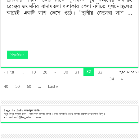
রেঞ্জের জয়মনির বাদামতলা এলাকায় শেলা নদীতে দুর্ঘটনাস্থলের
লাশ
কাছেই একটি লাশ ভেসে ওঠে। “স্থানীয় জেলেরা লাশ …
উদ্ধার
বিস্তারিত »
32
« First
...
10
20
«
30
31
33
Page 32 of 68
34
»
40
50
60
...
Last »
Bagerhat Info
সঙ্গে
থাকুন
আপনিও-
পড়ুন, লিখুন, মন্তব্য করুন —তুলে ধরুন আপনার ভাবনা। এবার আপনারই চোখে, আপনার চারপাশ দেখবে সারা বিশ্ব।
e
-mail:
info@bagerhatinfo.com