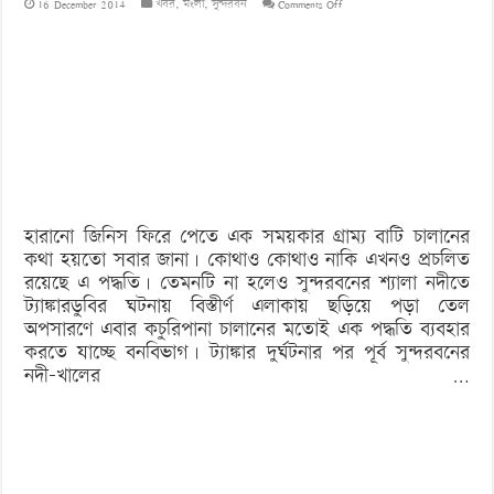
on
16 December 2014
খবর
,
মংলা
,
সুন্দরবন
Comments Off
এবার
তেল
অপসারণে
কচুরি
চালান
!
হারানো জিনিস ফিরে পেতে এক সময়কার গ্রাম্য বাটি চালানের
কথা হয়তো সবার জানা। কোথাও কোথাও নাকি এখনও প্রচলিত
রয়েছে এ পদ্ধতি। তেমনটি না হলেও সুন্দরবনের শ্যালা নদীতে
ট্যাঙ্কারডুবির ঘটনায় বিস্তীর্ণ এলাকায় ছড়িয়ে পড়া তেল
অপসারণে এবার কচুরিপানা চালানের মতোই এক পদ্ধতি ব্যবহার
করতে যাচ্ছে বনবিভাগ। ট্যাঙ্কার দুর্ঘটনার পর পূর্ব সুন্দরবনের
নদী-খালের …