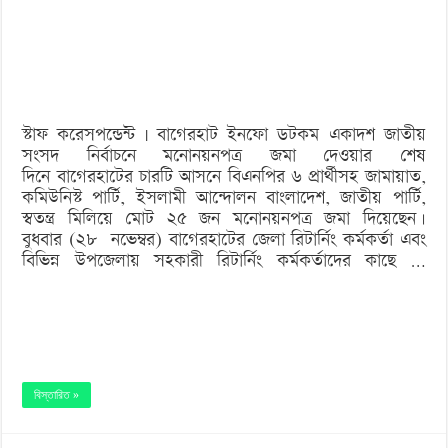
দিতে
এসে
কাঁদলেন
বিএনপি
স্টাফ করেসপন্ডেন্ট | বাগেরহাট ইনফো ডটকম একাদশ জাতীয়
প্রার্থী
সংসদ নির্বাচনে মনোনয়নপত্র জমা দেওয়ার শেষ
দিনে বাগেরহাটের চারটি আসনে বিএনপির ৬ প্রার্থীসহ জামায়াত,
কমিউনিস্ট পার্টি, ইসলামী আন্দোলন বাংলাদেশ, জাতীয় পার্টি,
স্বতন্ত্র মিলিয়ে মোট ২৫ জন মনোনয়নপত্র জমা দিয়েছেন।
বুধবার (২৮ নভেম্বর) বাগেরহাটের জেলা রিটার্নিং কর্মকর্তা এবং
বিভিন্ন উপজেলায় সহকারী রিটার্নিং কর্মকর্তাদের কাছে …
বিস্তারিত »