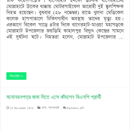
স্টাফ করেসপন্ডেন্ট | বাগেরহাট ইনফো ডটকম বাগেরহাটের
মোল্লাহাটে ট্রাকের ধাক্কায় মোটরসাইকেল আরোহী দুই স্কুলশিক্ষক
নিহত হয়েছেন। বুধবার (২৮ নভেম্বর) রাতে খুলনা মেডিকেল
কলেজ হাসপাতালে চিকিৎসাধীন অবস্থায় তাদের মৃত্যু হয়।
এরআগে বিকেল সাড়ে ৪টার দিকে বাগেরহাট-মাওয়া মহাসড়কে
মোল্লাহাট উপজেলার জয়ডিহি কাহালপুর বিদ্যুৎ কেন্দ্রের সামনে
এই দুর্ঘটনা ঘটে। নিহতরা হলেন, মোল্লাহাট উপজেলার …
বিস্তারিত »
মনোনয়নপত্র জমা দিতে এসে কাঁদলেন বিএনপি প্রার্থী
on
28 November 2018
খবর
,
বাগেরহাট
Comments Off
মনোনয়নপত্র
জমা