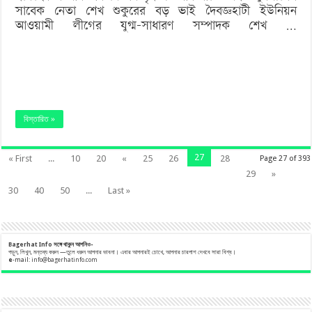
সাবেক নেতা শেখ শুকুরের বড় ভাই দৈবজ্ঞহাটী ইউনিয়ন
আওয়ামী লীগের যুগ্ম-সাধারণ সম্পাদক শেখ …
বিস্তারিত »
27
« First
...
10
20
«
25
26
28
Page 27 of 393
29
»
30
40
50
...
Last »
Bagerhat Info
সঙ্গে
থাকুন
আপনিও-
পড়ুন, লিখুন, মন্তব্য করুন —তুলে ধরুন আপনার ভাবনা। এবার আপনারই চোখে, আপনার চারপাশ দেখবে সারা বিশ্ব।
e
-mail:
info@bagerhatinfo.com