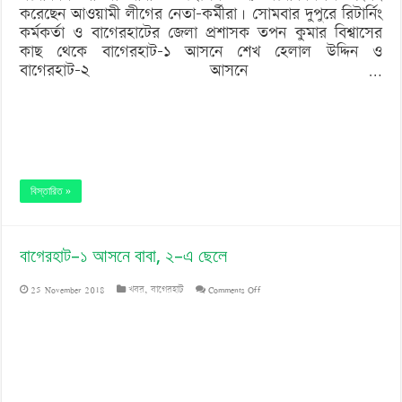
করেছেন আওয়ামী লীগের নেতা–কর্মীরা। সোমবার দুপুরে রিটার্নিং
কর্মকর্তা ও বাগেরহাটের জেলা প্রশাসক তপন কুমার বিশ্বাসের
কাছ থেকে বাগেরহাট-১ আসনে শেখ হেলাল উদ্দিন ও
বাগেরহাট-২ আসনে …
বিস্তারিত »
বাগেরহাট–১ আসনে বাবা, ২–এ ছেলে
on
25 November 2018
খবর
,
বাগেরহাট
Comments Off
বাগেরহাট–
১
আসনে
বাবা,