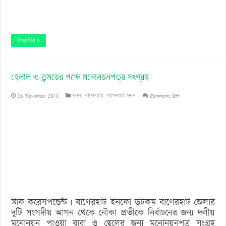
বিস্তারিত »
হেলাল ও তন্ময়ের পক্ষে মনোনয়নপত্র সংগ্রহ
on
26 November 2018
খবর
,
বাগেরহাট
,
বাগেরহাট সদর
Comments Off
হেলাল
ও
তন্ময়ের
পক্ষে
মনোনয়নপত্র
সংগ্রহ
স্টাফ করেসপন্ডেন্ট | বাগেরহাট ইনফো ডটকম বাগেরহাট জেলার
দুটি সংসদীয় আসন থেকে নৌকা প্রতীকে নির্বাচনের জন্য দলীয়
মনোনয়ন পাওয়া বাবা ও ছেলের জন্য মনোনয়নপত্র সংগ্রহ