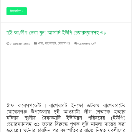
বিস্তারিত »
দুই আ.লীগ নেতা খুন: আসামি ইউপি চেয়ারম্যানসহ ৩১
on
5 October 2018
খবর
,
বাগেরহাট
,
মোরেলগঞ্জ
Comments Off
দুই
আ.লীগ
নেতা
খুন:
আসামি
ইউপি
স্টাফ করেসপন্ডেন্ট | বাগেরহাট ইনফো ডটকম বাগেরহাটের
চেয়ারম্যানসহ
মোরেলগঞ্জ উপজেলায় দুই আওয়ামী লীগ নেতাকে হত্যার
৩১
ঘটনায় স্থানীয় দৈবজ্ঞহাটি ইউনিয়ন পরিষদের (ইউপি)
চেয়ারম্যানসহ ৩১ জনের বিরুদ্ধে পৃথক দুটি মামলা দায়ের করা
হয়েছে। ঘটনার চারদিন পর বৃহস্পতিবার রাতে নিহত যুবলীগের