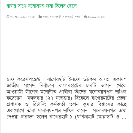
বাবার সাথে মনোনয়ন জমা দিলেন ছেলে
on
27 November 2018
খবর
,
বাগেরহাট
,
বাগেরহাট সদর
Comments Off
বাবার
সাথে
মনোনয়ন
জমা
দিলেন
ছেলে
স্টাফ করেসপন্ডেন্ট | বাগেরহাট ইনফো ডটকম আসন্ন একাদশ
জাতীয় সংসদ নির্বাচনে বাগেরহাটের চারটি আসন থেকে
আওয়ামী লীগের মনোনীত প্রার্থীরা তাঁদের মনোনয়নপত্র দাখিল
করেছেন। মঙ্গলবার (২৭ নভেম্বার) বিকেলে বাগেরহাটের জেলা
প্রশাসক ও রিটার্নিং কর্মকর্তা তপন কুমার বিশ্বাসের কাছে
একযোগে তাঁরা মনোনয়নপত্র দাখিল করেন। মনোনয়নপত্র জমা
দেওয়া চারজন হলেন বাগেরহাট-১ (ফকিরহাট-মোল্লাহাট ও …