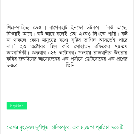
তো
এখনও
লিখতে
শিল্প-সাহিত্য ডেস্ক | বাগেরহাট ইনফো ডটকম ‘কষ্ট আছে,
পারি:
নিশ্চয়ই আছে। কষ্ট আছে বলেই তো এখনও লিখতে পারি। কষ্ট
কবি
না থাকলে কোন মানুষের মধ্যে সৃষ্টির তাগিদ আসতেই পারে
না।’ ২৩ অক্টোবর ছিল কবি মোহাম্মদ রফিকের ৭৫তম
মোহাম্মদ
জন্মবার্ষিকী। শুক্রবার (২৬ অক্টোবর) সন্ধ্যায় রাজধানীর উত্তরায়
রফিক
কবির জন্মদিনের আয়োজনের এক পর্যায়ে ছোটবোনের এক প্রশ্নের
উত্তরে তিনি …
বিস্তারিত »
দেশের বৃহত্তম দূর্গাপূজা হাকিমপুরে, এক মণ্ডপে প্রতিমা ৭০১টি