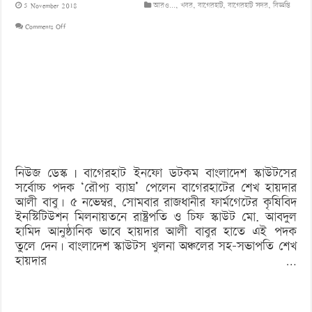
5 November 2018
আরও...
,
খবর
,
বাগেরহাট
,
বাগেরহাট সদর
,
বিজ্ঞপ্তি
on
Comments Off
‘রৌপ্য
ব্যাঘ্র
অ্যাওয়ার্ড’
পেলেন
হায়দার
আলী
নিউজ ডেস্ক | বাগেরহাট ইনফো ডটকম বাংলাদেশ স্কাউটসের
বাবু
সর্বোচ্চ পদক ‘রৌপ্য ব্যাঘ্র’ পেলেন বাগেরহাটের শেখ হায়দার
আলী বাবু। ৫ নভেম্বর, সোমবার রাজধানীর ফার্মগেটের কৃষিবিদ
ইনস্টিটিউশন মিলনায়তনে রাষ্ট্রপতি ও চিফ স্কাউট মো. আবদুল
হামিদ আনুষ্ঠানিক ভাবে হায়দার আলী বাবুর হাতে এই পদক
তুলে দেন। বাংলাদেশ স্কাউটস খুলনা অঞ্চলের সহ-সভাপতি শেখ
হায়দার …