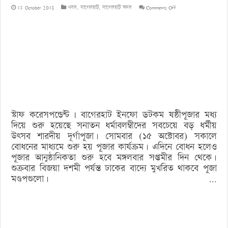
on
15 October 2018
খবর
,
বাগেরহাট
,
বাগেরহাট সদর
Comments Off
দেশের
বৃহত্তম
দূর্গাপূজা
হাকিমপুরে,
এক
মণ্ডপে
স্টাফ করেসপন্ডেন্ট | বাগেরহাট ইনফো ডটকম ষষ্ঠীপূজার মধ্য
প্রতিমা
দিয়ে শুরু হয়েছে সনাতন ধর্মাবলম্বীদের সবচেয়ে বড় ধর্মীয়
৭০১টি
উৎসব শারদীয় দূর্গাপূজা। সোমবার (১৫ অক্টোবর) সকালে
বোধনের মাধ্যমে শুরু হয় পূজার কার্যক্রম। এদিনে বোধন হলেও
পূজার আনুষ্ঠানিকতা শুরু হবে মঙ্গলবার সপ্তমীর দিন থেকে।
শুক্রবার বিজয়া দশমী পর্যন্ত ঢাকের বাদ্যে মুখরিত থাকবে পূজা
মণ্ডপগুলো। …