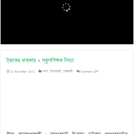
‘বড় নাশকতার জন্য’ অস্ত্র নিয়ে বাগেরহাটে ঢুকছিল তারা
ট্রাকের ধাক্কায় ২ স্কুলশিক্ষক নিহত
on
28 November 2018
খবর
,
বাগেরহাট
,
মোল্লাহাট
Comments Off
ট্রাকের
ধাক্কায়
২
স্কুলশিক্ষক
নিহত