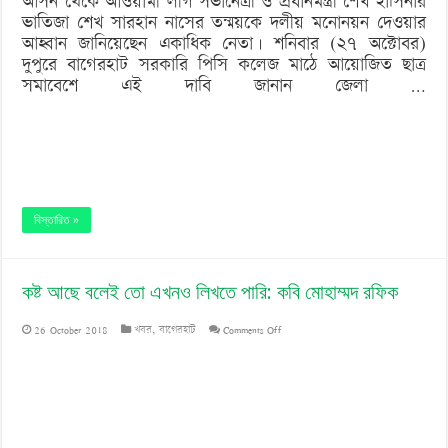
আসন থেকে আওয়ামী লীগ সভানেত্রী ও প্রধানমন্ত্রী শেখ হাসিনার
ভাতিজা শেখ সারহান নাসের তন্ময়কে দলীয় মনোনয়ন দেওয়ার
আওয়ামী
আহ্বান জানিয়েছেন একাধিক নেতা। শনিবার (২৭ অক্টোবর)
লীগ
দুপুরে বাগেরহাট সরকারি পিসি কলেজ মাঠে আয়োজিত ছাত্র
নেতারা
সমাবেশে এই দাবি জানান জেলা …
বিস্তারিত »
কষ্ট আছে বলেই তো এখনও লিখতে পারি: কবি মোহাম্মদ রফিক
on
26 October 2018
খবর
,
বাগেরহাট
Comments Off
কষ্ট
আছে
বলেই