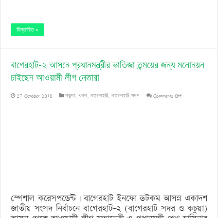
বিস্তারিত »
বাগেরহাট-২ আসনে প্রধানমন্ত্রীর ভাতিজা তন্ময়ের জন্য মনোনয়ন
চাইছেন আওয়ামী লীগ নেতারা
on
27 October 2018
কচুয়া
,
খবর
,
বাগেরহাট
,
বাগেরহাট সদর
Comments Off
বাগেরহাট-২
আসনে
প্রধানমন্ত্রীর
ভাতিজা
তন্ময়ের
জন্য
স্পেশাল করেসপন্ডেন্ট | বাগেরহাট ইনফো ডটকম আসন্ন একাদশ
মনোনয়ন
জাতীয় সংসদ নির্বাচনে বাগেরহাট-২ (বাগেরহাট সদর ও কচুয়া)
চাইছেন