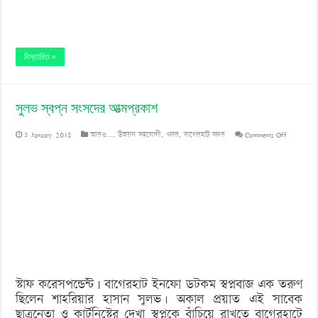
বিস্তারিত »
সুলভ স্বপ্ন সংসদের আত্মপ্রকাশ
on
5 January 2018
আরও...
,
উন্নয়ন সহযোগী
,
খবর
,
বাগেরহাট সদর
Comments Off
সুলভ
স্বপ্ন
সংসদের
আত্মপ্রকাশ
স্টাফ করেসপন্ডেন্ট | বাগেরহাট ইনফো ডটকম স্বপ্নবাজ এক তরুণ
ছিলেন শাহরিয়ার হাসান সুলভ। অকাল প্রয়াত এই সাবেক
ছাত্রনেতা ও কার্টুনিস্টের দেখা স্বপ্নকে বাঁচিয়ে রাখতে বাগেরহাটে