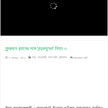
‘বড় নাশকতার জন্য’ অস্ত্র নিয়ে বাগেরহাটে ঢুকছিল তারা
সুন্দরবনে র‌্যাবের সঙ্গে ‘বন্দুকযুদ্ধে’ নিহত ৩
on
11 January 2018
খবর
,
বাগেরহাট
,
শরণখোলা
,
সুন্দরবন
Comments Off
সুন্দরবনে
র‌্যাবের
সঙ্গে
‘বন্দুকযুদ্ধে’
নিহত
৩