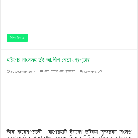
বিস্তারিত »
হরিণের মাংসসহ দুই আ.লীগ নেতা গ্রেপ্তার
on
30 December 2017
খবর
,
শরণখোলা
,
সুন্দরবন
Comments Off
হরিণের
মাংসসহ
দুই
আ.লীগ
নেতা
গ্রেপ্তার
স্টাফ করেসপন্ডেন্ট | বাগেরহাট ইনফো ডটকম সুন্দরবন সংলগ্ন