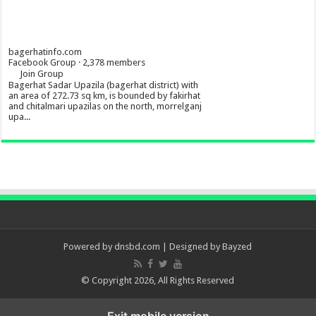
bagerhatinfo.com
Facebook Group · 2,378 members
Join Group
Bagerhat Sadar Upazila (bagerhat district) with
an area of 272.73 sq km, is bounded by fakirhat
and chitalmari upazilas on the north, morrelganj
upa...
Powered by
dnsbd.com
| Designed by
Bayzed
© Copyright 2026, All Rights Reserved