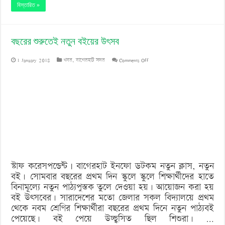
বিস্তারিত »
বছরের শুরুতেই নতুন বইয়ের উৎসব
on
1 January 2018
খবর
,
বাগেরহাট সদর
Comments Off
বছরের
শুরুতেই
নতুন
বইয়ের
উৎসব
স্টাফ করেসপন্ডেন্ট | বাগেরহাট ইনফো ডটকম নতুন ক্লাস, নতুন
বই। সোমবার বছরের প্রথম দিন স্কুলে স্কুলে শিক্ষার্থীদের হাতে
বিনামূল্যে নতুন পাঠ্যপুস্তক তুলে দেওয়া হয়। আয়োজন করা হয়
বই উৎসবের। সারাদেশের মতো জেলার সকল বিদ্যালয়ে প্রথম
থেকে নবম শ্রেণির শিক্ষার্থীরা বছরের প্রথম দিনে নতুন পাঠ্যবই
পেয়েছে। বই পেয়ে উচ্ছ্বসিত ছিল শিশুরা। …