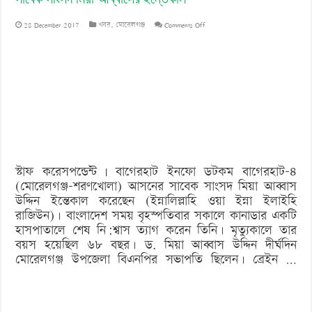
on
28 December 2017
খবর
,
মোরেলগঞ্জ
Comments Off
সাবেক
সাংসদ
মিয়া
আব্বাসের
ইন্তেকাল
স্টাফ করেসপন্ডেন্ট | বাগেরহাট ইনফো ডটকম বাগেরহাট-৪
(মোরেলগঞ্জ-শরণখোলা) আসনের সাবেক সাংসদ মিয়া আব্বাস
উদ্দিন ইন্তেকাল করেছেন (ইন্নালিল্লাহি ওয়া ইন্না ইলাইহি
রাজিউন)। বাংলাদেশ সময় বৃহস্পতিবার সকালে কানাডার একটি
হাসপাতালে শেষ নি:শ্বাস ত্যাগ করেন তিনি। মৃত্যুকালে তার
বয়স হয়েছিল ৬৮ বছর। ড. মিয়া আব্বাস উদ্দিন দীর্ঘদিন
মোরেলগঞ্জ উপজেলা বিএনপির সভাপতি ছিলেন। ব্রেইন …