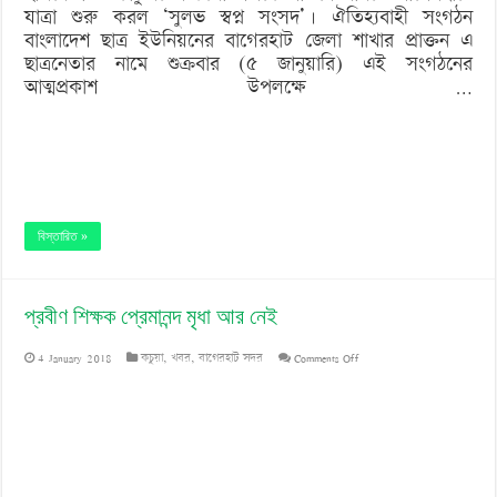
যাত্রা শুরু করল ‘সুলভ স্বপ্ন সংসদ’। ঐতিহ্যবাহী সংগঠন
বাংলাদেশ ছাত্র ইউনিয়নের বাগেরহাট জেলা শাখার প্রাক্তন এ
ছাত্রনেতার নামে শুক্রবার (৫ জানুয়ারি) এই সংগঠনের
আত্মপ্রকাশ উপলক্ষে …
বিস্তারিত »
প্রবীণ শিক্ষক প্রেমানন্দ মৃধা আর নেই
on
4 January 2018
কচুয়া
,
খবর
,
বাগেরহাট সদর
Comments Off
প্রবীণ
শিক্ষক
প্রেমানন্দ
মৃধা