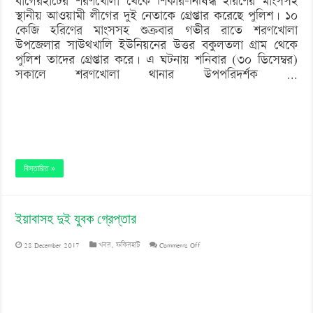
বাগেরহাটের শরণখোলা থেকে শিকার-নিষিদ্ধ হরিণের মাংসসহ
স্থানীয় আওয়ামী লীগের দুই নেতাকে গ্রেপ্তার করেছে পুলিশ। ১০
কেজি হরিণের মাংসসহ শুক্রবার গভীর রাতে শরণখোলা
উপজেলার সাউথখালি ইউনিয়নের উত্তর বকুলতলা গ্রাম থেকে
পুলিশ তাদের গ্রেপ্তার করে। এ ঘটনায় শনিবার (৩০ ডিসেম্বর)
সকালে শরণখোলা থানার উপপরিদর্শক …
বিস্তারিত »
ইয়াবাসহ দুই যুবক গ্রেপ্তার
on
28 December 2017
খবর
,
ফকিরহাট
Comments Off
ইয়াবাসহ
দুই
যুবক