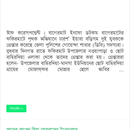
গ্রেপ্তার
স্টাফ করেসপন্ডেন্ট | বাগেরহাট ইনফো ডটকম বাগেরহাটের
ফকিরহাটে পৃথক অভিযানে চারশ’ ইয়াবা বড়িসহ দুই যুবককে
গ্রেপ্তার করেছে জেলা পুলিশের গোয়েন্দা শাখার (ডিবি) সদস্যরা।
বুধবার দিনগত রাতে ফকিরহাট উপজেলার নওয়াপাড়া ও ছোট
বাহিরদিয়া এলাকা থেকে তাদের গ্রেপ্তার করা হয়। গ্রেপ্তাররা
হলেন- উপজেলার বাহিরদিয়া-মানসা ইউনিয়নের ছোট বাহিরদিয়া
গ্রামের মোজাফ্ফর মোল্লার ছেলে আবির …
বিস্তারিত »
সাবেক সাংসদ মিয়া আব্বাসের ইন্তেকাল