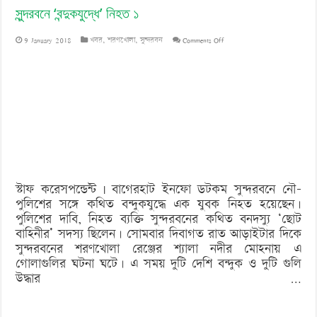
সুন্দরবনে ‘বন্দুকযুদ্ধে’ নিহত ১
on
9 January 2018
খবর
,
শরণখোলা
,
সুন্দরবন
Comments Off
সুন্দরবনে
‘বন্দুকযুদ্ধে’
নিহত
১
স্টাফ করেসপন্ডেন্ট | বাগেরহাট ইনফো ডটকম সুন্দরবনে নৌ-
পুলিশের সঙ্গে কথিত বন্দুকযুদ্ধে এক যুবক নিহত হয়েছেন।
পুলিশের দাবি, নিহত ব্যক্তি সুন্দরবনের কথিত বনদস্যু ‘ছোট
বাহিনীর’ সদস্য ছিলেন। সোমবার দিবাগত রাত আড়াইটার দিকে
সুন্দরবনের শরণখোলা রেঞ্জের শ্যালা নদীর মোহনায় এ
গোলাগুলির ঘটনা ঘটে। এ সময় দুটি দেশি বন্দুক ও দুটি গুলি
উদ্ধার …