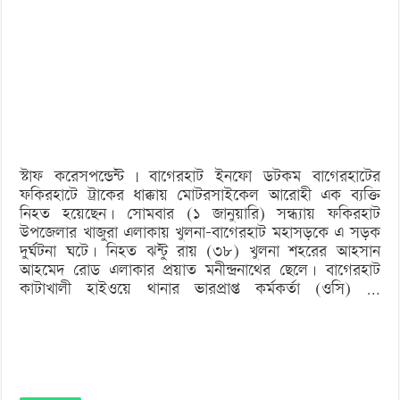
ট্রাকের
ধাক্কায়
মোটরসাইকেল
আরোহীর
মৃত্যু
স্টাফ করেসপন্ডেন্ট | বাগেরহাট ইনফো ডটকম বাগেরহাটের
ফকিরহাটে ট্রাকের ধাক্কায় মোটরসাইকেল আরোহী এক ব্যক্তি
নিহত হয়েছেন। সোমবার (১ জানুয়ারি) সন্ধ্যায় ফকিরহাট
উপজেলার খাজুরা এলাকায় খুলনা-বাগেরহাট মহাসড়কে এ সড়ক
দুর্ঘটনা ঘটে। নিহত ঝন্টু রায় (৩৮) খুলনা শহরের আহসান
আহমেদ রোড এলাকার প্রয়াত মনীন্দ্রনাথের ছেলে। বাগেরহাট
কাটাখালী হাইওয়ে থানার ভারপ্রাপ্ত কর্মকর্তা (ওসি) …