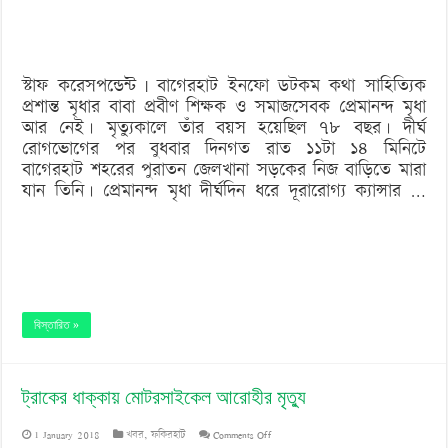
আর
নেই
স্টাফ করেসপন্ডেন্ট | বাগেরহাট ইনফো ডটকম কথা সাহিত্যিক
প্রশান্ত মৃধার বাবা প্রবীণ শিক্ষক ও সমাজসেবক প্রেমানন্দ মৃধা
আর নেই। মৃত্যুকালে তাঁর বয়স হয়েছিল ৭৮ বছর। দীর্ঘ
রোগভোগের পর বুধবার দিনগত রাত ১১টা ১৪ মিনিটে
বাগেরহাট শহরের পুরাতন জেলখানা সড়কের নিজ বাড়িতে মারা
যান তিনি। প্রেমানন্দ মৃধা দীর্ঘদিন ধরে দূরারোগ্য ক্যান্সার …
বিস্তারিত »
ট্রাকের ধাক্কায় মোটরসাইকেল আরোহীর মৃত্যু
on
1 January 2018
খবর
,
ফকিরহাট
Comments Off