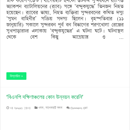
স্টাফ করেসপন্ডেন্ট | বাগেরহাট ইনফো ডটকম সুন্দরবনে র‌্যাপিড
অ্যাকশন ব্যাটালিয়নের (র‍্যাব) সঙ্গে ‘বন্দুকযুদ্ধে’ তিনজন নিহত
হয়েছেন। র‌্যাবের ভাষ্য, নিহত ব্যক্তিরা সুন্দরবনের কথিত দস্যু
‘সুমন বাহিনীর’ সক্রিয় সদস্য ছিলেন। বৃহস্পতিবার (১১
জানুয়ারি) সকালে সুন্দরবন পূর্ব বন বিভাগের শরণখোলা রেঞ্জের
সুখপাড়ারচর এলাকায় ‘বন্দুকযুদ্ধের’ এ ঘটনা ঘটে। ঘটনাস্থল
থেকে বেশ কিছু আগ্নেয়াস্ত্র ও …
বিস্তারিত »
‘বিএনপি দক্ষিণাঞ্চলের কোন উন্নয়ন করেনি’
on
10 January 2018
খবর
,
বাগেরহাট সদর
Comments Off
‘বিএনপি
দক্ষিণাঞ্চলের