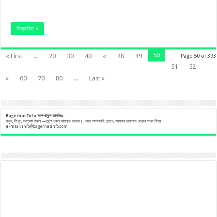
বিস্তারিত »
50
« First
...
20
30
40
«
48
49
Page 50 of 393
51
52
»
60
70
80
...
Last »
Bagerhat Info
সঙ্গে
থাকুন
আপনিও-
পড়ুন, লিখুন, মন্তব্য করুন —তুলে ধরুন আপনার ভাবনা। এবার আপনারই চোখে, আপনার চারপাশ দেখবে সারা বিশ্ব।
e
-mail:
info@bagerhatinfo.com