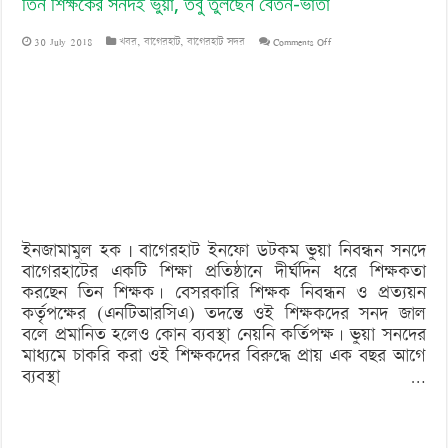
তিন শিক্ষকের সনদই ভুয়া, তবু তুলছেন বেতন-ভাতা
on
30 July 2018
খবর
,
বাগেরহাট
,
বাগেরহাট সদর
Comments Off
তিন
শিক্ষকের
সনদই
ভুয়া,
তবু
তুলছেন
ইনজামামুল হক | বাগেরহাট ইনফো ডটকম ভুয়া নিবন্ধন সনদে
বেতন-
বাগেরহাটের একটি শিক্ষা প্রতিষ্ঠানে দীর্ঘদিন ধরে শিক্ষকতা
ভাতা
করছেন তিন শিক্ষক। বেসরকারি শিক্ষক নিবন্ধন ও প্রত্যয়ন
কর্তৃপক্ষের (এনটিআরসিএ) তদন্তে ওই শিক্ষকদের সনদ জাল
বলে প্রমানিত হলেও কোন ব্যবস্থা নেয়নি কর্তিপক্ষ। ভুয়া সনদের
মাধ্যমে চাকরি করা ওই শিক্ষকদের বিরুদ্ধে প্রায় এক বছর আগে
ব্যবস্থা …