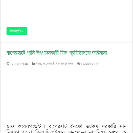
বিস্তারিত »
বাগেরহাটে পানি উৎপাদনকারী তিন প্রতিষ্ঠানকে জরিমানা
on
19 June 2018
খবর
,
বাগেরহাট
,
বাগেরহাট সদর
Comments Off
বাগেরহাটে
পানি
উৎপাদনকারী
তিন
প্রতিষ্ঠানকে
জরিমানা
স্টাফ করেসপন্ডেন্ট | বাগেরহাট ইনফো ডটকম সরকারি মান
নিয়ন্ত্রণ সংস্থা বিএসটিআইয়ের অনুমোদন না নিয়ে নোংরা ও