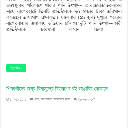
অস্বাস্থ্যকর পরিবেশে খাবার পানি উৎপাদন ও বাজারজাতকরণের
দায়ে বাগেরহাটে তিনটি প্রতিষ্ঠানকে ৭০ হাজার টাকা জরিমানা
করেছেন ভ্রাম্যমাণ আদালত। মঙ্গলবার (১৯ জুন) দুপুরে শহরের
নাগেরবাজার এলাকায় অভিযান চালিয়ে দুটি পানি উৎপাদনকারী
প্রতিষ্ঠানকে জরিমানা করেন জেলা …
বিস্তারিত »
শিক্ষার্থীদের জন্য বিনামূল্যে বিতরণের বই ভাঙারির দোকানে
on
31 May 2018
খবর
,
বাগেরহাট
,
বাগেরহাট সদর
Comments Off
শিক্ষার্থীদের
জন্য
বিনামূল্যে