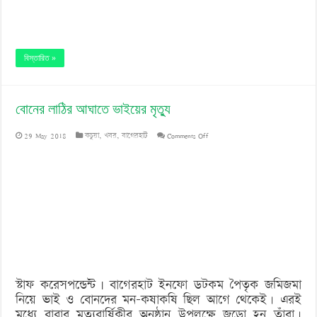
বিস্তারিত »
বোনের লাঠির আঘাতে ভাইয়ের মৃত্যু
on
29 May 2018
কচুয়া
,
খবর
,
বাগেরহাট
Comments Off
বোনের
লাঠির
আঘাতে
ভাইয়ের
মৃত্যু
স্টাফ করেসপন্ডেন্ট | বাগেরহাট ইনফো ডটকম পৈতৃক জমিজমা
নিয়ে ভাই ও বোনদের মন-কষাকষি ছিল আগে থেকেই। এরই
মধ্যে বাবার মৃত্যুবার্ষিকীর অনুষ্ঠান উপলক্ষে জড়ো হন তাঁরা।