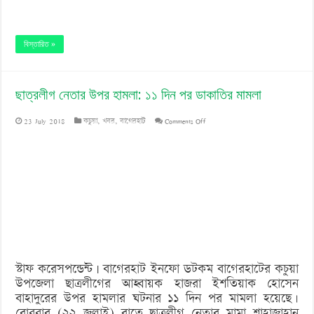
বিস্তারিত »
ছাত্রলীগ নেতার উপর হামলা: ১১ দিন পর ডাকাতির মামলা
on
23 July 2018
কচুয়া
,
খবর
,
বাগেরহাট
Comments Off
ছাত্রলীগ
নেতার
উপর
হামলা:
১১
দিন
স্টাফ করেসপন্ডেন্ট | বাগেরহাট ইনফো ডটকম বাগেরহাটের কচুয়া
পর
উপজেলা ছাত্রলীগের আহ্বায়ক হাজরা ইশতিয়াক হোসেন
ডাকাতির
বাহাদুরের উপর হামলার ঘটনার ১১ দিন পর মামলা হয়েছে।
রোববার (২২ জুলাই) রাতে ছাত্রলীগ নেতার মামা শাহাজাহান
মামলা