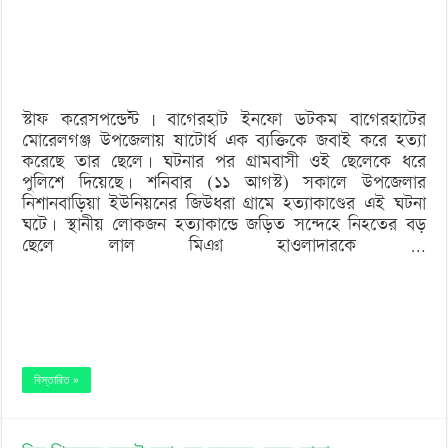
‘বড় নাশকতার জন্য’ অস্ত্র নিয়ে বাগেরহাটে ঢুকছিল তারা
হত্যা,
ছেলেকে
পুলিশে
স্টাফ করেসপন্ডেন্ট | বাগেরহাট ইনফো ডটকম বাগেরহাটের
দিল
মোরেলগঞ্জ উপজেলায় ষাটোর্ধ এক ব্যক্তিকে জবাই করে হত্যা
গ্রামবাসী
করেছে তার ছেলে। ঘটনার পর গ্রামবাসী ওই ছেলেকে ধরে
পুলিশে দিয়েছে। শনিবার (১১ আগস্ট) সকালে উপজেলার
নিশানবাড়িয়া ইউনিয়নের জিউধরা গ্রামে হত্যাকাণ্ডের এই ঘটনা
ঘটে। স্থানীয় লোকজন হত্যাকান্ডে জড়িত সন্দেহে নিহতের বড়
ছেলে লাল মিঞা হাওলাদারকে …
বিস্তারিত »