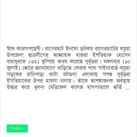
ছাত্রলীগ
নেতাকে
কুপিয়ে
জখম
স্টাফ করেসপন্ডেন্ট | বাগেরহাট ইনফো ডটকম বাগেরহাটের কচুয়া
উপজেলা ছাত্রলীগের আহ্বায়ক হাজরা ইশতিয়াক হোসেন
বাহাদুরকে (৩২) কুপিয়ে জখম করেছে দুর্বৃত্তরা। মঙ্গলবার (১০
জুলাই) ভোরে ভ্যানযোগে বাড়িতে ফেরার পথে সাইনবোর্ড-কচুয়া
সড়কের রাঢ়িপাড়া কাটা বটতলা এলাকায় সশস্ত্র দুর্বৃত্তরা
ইসতিয়াকের উপর হামলা চালায়। তাঁকে আশঙ্কাজনক অবস্থায়
উদ্ধার করে খুলনা মেডিকেল কলেজ হাসপাতালে ভর্তি …
বিস্তারিত »