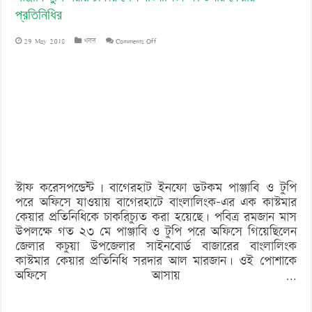
প্রতিনিধির
on
29 May 2018
খবর
Comments Off
পাঞ্জাবি-
টুপি
পরায়
চাকরি
গেল
বাংলালিংক
স্টাফ করেসপন্ডেন্ট | বাগেরহাট ইনফো ডটকম পাঞ্জাবি ও টুপি
কাস্টমার
পরে অফিসে যাওয়ায় বাগেরহাটে বাংলালিংক-এর এক কাস্টমার
কেয়ার
কেয়ার প্রতিনিধিকে চাকরিচ্যুত করা হয়েছে। পবিত্র রমজান মাস
উপলক্ষে গত ২৩ মে পাঞ্জাবি ও টুপি পরে অফিসে গিয়েছিলেন
প্রতিনিধির
জেলার কচুয়া উপজেলার সাইনবোর্ড বাজারের বাংলালিংক
কাস্টমার কেয়ার প্রতিনিধি সরদার আল মারজান। ওই পোশাকে
অফিসে আসায় …