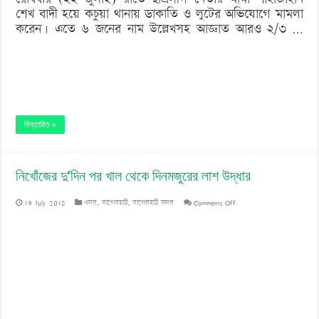
শেখ বাদী হয়ে কচুয়া থানায় ডাকাতি ও লুটের অভিযোগে মামলা
করেন। এতে ৬ জনের নাম উল্লেখসহ আজ্ঞাত আরও ২/৩ …
বিস্তারিত »
নিখোঁজের দু’দিন পর খাল থেকে দিনমজুরের লাশ উদ্ধার
on
19 July 2018
খবর
,
বাগেরহাট
,
বাগেরহাট সদর
Comments Off
নিখোঁজের
দু’দিন
পর
খাল
থেকে