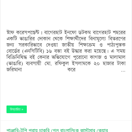
বিতরণের
বই
ভাঙারির
স্টাফ করেসপন্ডেন্ট | বাগেরহাট ইনফো ডটকম বাগেরহাট শহরের
দোকানে
একটি ভাঙারির দোকান থেকে শিক্ষার্থীদের বিনামূল্যে বিতরণের
জন্য সরকারিভাবে দেওয়া জাতীয় শিক্ষাক্রম ও পাঠ্যপুস্তক
বোর্ডের (এনসিটিবি) ১৬ বস্তা বই উদ্ধার করা হয়েছে। এ সময়
বিক্রিনিষিদ্ধ বই কেনার অভিযোগে পুরোনো কাগজ ও মালামাল
(ভাঙারি) ব্যবসায়ী মো. রফিকুল ইসলামকে ২০ হাজার টাকা
জরিমানা করে …
বিস্তারিত »
পাঞ্জাবি-টুপি পরায় চাকরি গেল বাংলালিংক কাস্টমার কেয়ার