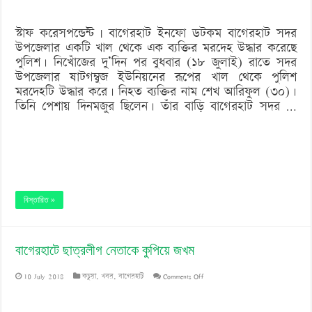
দিনমজুরের
স্টাফ করেসপন্ডেন্ট | বাগেরহাট ইনফো ডটকম বাগেরহাট সদর
লাশ
উপজেলার একটি খাল থেকে এক ব্যক্তির মরদেহ উদ্ধার করেছে
উদ্ধার
পুলিশ। নিখোঁজের দু’দিন পর বুধবার (১৮ জুলাই) রাতে সদর
উপজেলার ষাটগম্বুজ ইউনিয়নের রূপের খাল থেকে পুলিশ
মরদেহটি উদ্ধার করে। নিহত ব্যক্তির নাম শেখ আরিফুল (৩০)।
তিনি পেশায় দিনমজুর ছিলেন। তাঁর বাড়ি বাগেরহাট সদর …
বিস্তারিত »
বাগেরহাটে ছাত্রলীগ নেতাকে কুপিয়ে জখম
on
10 July 2018
কচুয়া
,
খবর
,
বাগেরহাট
Comments Off
বাগেরহাটে