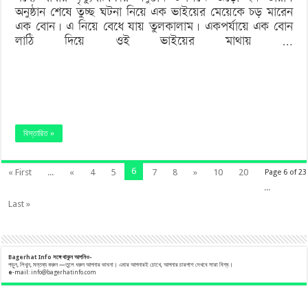
অনুষ্ঠান শেষে তুচ্ছ ঘটনা নিয়ে এক ভাইয়ের মেয়েকে চড় মারেন
এক বোন। এ নিয়ে বেধে যায় তুলকালাম। একপর্যায়ে এক বোন
লাঠি দিয়ে ওই ভাইয়ের মাথায় …
বিস্তারিত »
6
« First
...
«
4
5
7
8
»
10
20
Page 6 of 23
...
Last »
Bagerhat Info
সঙ্গে
থাকুন
আপনিও-
পড়ুন, লিখুন, মন্তব্য করুন —তুলে ধরুন আপনার ভাবনা। এবার আপনারই চোখে, আপনার চারপাশ দেখবে সারা বিশ্ব।
e
-mail:
info@bagerhatinfo.com