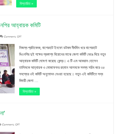
২
বিস্তারিত »
নেতা
বহিষ্কার
িএনপির আহ্বায়ক কমিটি
on
Comments Off
সদ্য
নিজস্ব প্রতিবেদক, বাগেরহাট ইনফো ডটকম দীর্ঘদিন ধরে বাগেরহাট
বিদায়ীদের
বিএনপির দুই পক্ষের প্রকাশ্য বিরোধের মাঝে জেলা কমিটি ভেঙে দিয়ে নতুন
আহ্বায়ক কমিটি ঘোষণা করেছে কেন্দ্র। এ টি এম আকরাম হোসেন
প্রত্যাখান:
তালিমকে আহ্বায়ক ও মোজাফফর রহমান আলমকে সদস্য সচিব করে ৩৫
বাগেরহাটে
সদস্যের ওই কমিটি অনুমোদন দেওয়া হয়েছে। নতুন এই কমিটিতে সদ্য
বিদায়ী জেলা …
বিএনপির
আহ্বায়ক
বিস্তারিত »
কমিটি
না’
on
Comments Off
‘বিএনপি-