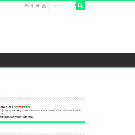
erhat Info
সঙ্গে
থাকুন
আপনিও-
 লিখুন, মন্তব্য করুন —তুলে ধরুন আপনার ভাবনা। এবার আপনারই চোখে, আপনার চারপাশ দেখবে
বিশ্ব।
ail:
info@bagerhatinfo.com