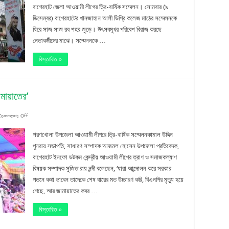
বাগেরহাট জেলা আওয়ামী লীগের ত্রি-বার্ষিক সম্মেলন। সোমবার (৯
আ.লীগের
ডিসেম্বর) বাগেরহাটের খানজাহান আলী ডিগ্রি কলেজ মাঠের সম্মেলনকে
সম্মেলন
ঘিরে সাজ সাজ রব শহর জুড়ে। উৎসবমূখর পরিবেশ বিরাজ করছে
সোমবার
নেতাকর্মীদের মাঝে। সম্মেলনকে …
বিস্তারিত »
ামায়াতের’
on
Comments Off
‘বিএনপির
শরণখোলা উপজেলা আওয়ামী লীগরে ত্রি-বার্ষিক সম্মেলনকামাল উদ্দিন
মৃত্যু
পুনরায় সভাপতি, সাধারণ সম্পাদক আজমল হোসেন উপজেলা প্রতিবেদক,
বাগেরহাট ইনফো ডটকম কেন্দ্রীয় আওয়ামী লীগের ত্রাণ ও সমাজকল্যাণ
হয়েছে,
বিষয়ক সম্পাদক সুজিত রায় নন্দী বলেছেন, ‘যারা আন্দোলন করে সরকার
কবর
পতনে কথা ভাবেন তাদেকে শেষ বারের মত উচ্চারণ করি, বিএনপির মৃত্যু হয়ে
হয়ে
গেছে, আর জামায়াতের কবর …
গেছে
বিস্তারিত »
জামায়াতের’