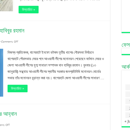
অপরিবর্তিত,
বিস্তারিত »
১টিতে
নতুন
হাবিবুর রহমান
মুখ
on
Comments Off
ফেস
পৌর
নিজস্ব প্রতিবেদক, বাগেরহাট ইনফো ডটকম তৃতীয় ধাপের পৌরসভা নির্বাচনে
নির্বাচন:
বাগেরহাট পৌরসভায় মেয়র পদে আওয়ামী লীগের মনোনয়ন পেয়েছেন বর্তমান মেয়র ও
জেলা আওয়ামী লীগের যুগ্ম সাধারণ সম্পাদক খান হাবিবুর রহমান। বুধবার (১৩
আর্
বাগেরহাটে
জানুয়ারি) সন্ধ্যায় আওয়ামী লীগের স্থানীয় সরকার জনপ্রতিনিধি মনোনয়ন বোর্ডের
নৌকার
সভায় তাঁর মনোনয়ন চূড়ান্ত করা হয়। বাগেরহাট জেলা আওয়ামী লীগের সাধারণ …
মাঝি
বিস্তারিত »
খান
হাবিবুর
রহমান
ার আহ্বান
« J
on
nts Off