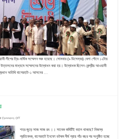
আওয়ামী
লীগের
সম্মেলন
ী লীগের ত্রি-বার্ষিক সম্মেলন শুরু হয়েছে। সোমবার (৯ ডিসেম্বর) বেলা পৌনে ১২টায়
উত্তলনের মাধ্যমে সম্মেলনের উদ্বোধন করা হয়। উদ্বোধক ছিলেন কেন্দ্রীয় আওয়ামী
লনে প্রধান অতিথি বাগেরহাট-১ আসনের …
র
on
Comments Off
বাগেরহাট
শহর জুড়ে সাজ সাজ রব ।। সাবেক কমিটিই বহাল থাকছে? নিজস্ব
জেলা
প্রতিবেদক, বাগেরহাট ইনফো ডটকম দীর্ঘ প্রায় পাঁচ বছর পর অনুষ্ঠিত হচ্ছে