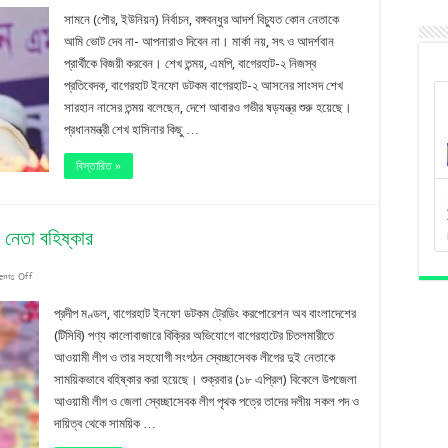
বঙ্গবন্ধুর
সামনে (পৌর, ইউনিয়ন) নির্বাচন, বঙ্গবন্ধুর আদর্শ বিচ্যুত কোন নেতাকে
আদর্শচ্যুত
আমি ভোট দেব না- আপনারাও দিবেন না। মার্কা নয়, সৎ ও আদর্শবান
প্রার্থীকে বিজয়ী করবেন। শেখ তন্ময়, এমপি, বাগেরহাট-২ নিজস্ব
নেতাদের
প্রতিবেদক, বাগেরহাট ইনফো ডটকম বাগেরহাট-২ আসনের সাংসদ শেখ
ভোট
সারহান নাসের তন্ময় বলেছেন, দেশে আবারও গভীর ষড়যন্ত্র শুরু হয়েছে।
না
প্রধানমন্ত্রী শেখ হাসিনার কিছু …
দেবার
বিস্তারিত »
আহ্বান
 নেতা বহিষ্কার
on
nts Off
টিসিবির
প্রদীপ মণ্ডল, বাগেরহাট ইনফো ডটকম ট্রেডিং করপোরেশন অব বাংলাদেশের
পণ্য
(টিসিবি) পণ্য কালোবাজারে বিক্রির অভিযোগে বাগেরহাটের চিতলমারীতে
আওয়ামী লীগ ও তার সহযোগী সংগঠন স্বেচ্ছাসেবক লীগের দুই নেতাকে
কালোবাজারি,
সাময়িকভাবে বহিষ্কার করা হয়েছে। শুক্রবার (১৮ এপ্রিল) বিকেলে উপজেলা
সরকার
আওয়ামী লীগ ও জেলা স্বেচ্ছাসেবক লীগ পৃথক পত্রে তাদের দলীয় সকল পদ ও
দলীয়
দায়িত্ব থেকে সাময়িক …