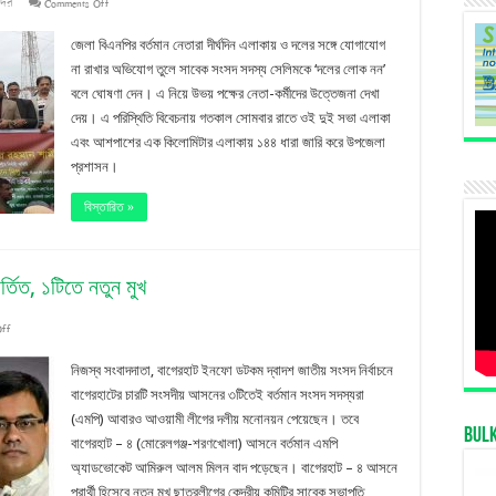
on
সদর
Comments Off
জেলা
জেলা বিএনপির বর্তমান নেতারা দীর্ঘদিন এলাকায় ও দলের সঙ্গে যোগাযোগ
প্রশাসকের
না রাখার অভিযোগ তুলে সাবেক সংসদ সদস্য সেলিমকে ‘দলের লোক নন’
বলে ঘোষণা দেন। এ নিয়ে উভয় পক্ষের নেতা-কর্মীদের উত্তেজনা দেখা
কক্ষে
দেয়। এ পরিস্থিতি বিবেচনায় গতকাল সোমবার রাতে ওই দুই সভা এলাকা
বিতণ্ডার
এবং আশপাশের এক কিলোমিটার এলাকায় ১৪৪ ধারা জারি করে উপজেলা
প্রশাসন।
পর
১৪৪
বিস্তারিত »
ধারা
উপেক্ষা
তিত, ১টিতে নতুন মুখ
করে
on
Off
বিএনপির
বাগেরহাটের
সভা
নিজস্ব সংবাদদাতা, বাগেরহাট ইনফো ডটকম দ্বাদশ জাতীয় সংসদ নির্বাচনে
৩
বাগেরহাটের চারটি সংসদীয় আসনের ৩টিতেই বর্তমান সংসদ সদস্যরা
(এমপি) আবারও আওয়ামী লীগের দলীয় মনোনয়ন পেয়েছেন। তবে
আসনে
Bul
বাগেরহাট – ৪ (মোরেলগঞ্জ-শরণখোলা) আসনে বর্তমান এমপি
নৌকার
অ্যাডভোকেট আমিরুল আলম মিলন বাদ পড়েছেন। বাগেরহাট – ৪ আসনে
মাঝি
প্রার্থী হিসেবে নতুন মুখ ছাত্রলীগের কেন্দ্রীয় কমিটির সাবেক সভাপতি …