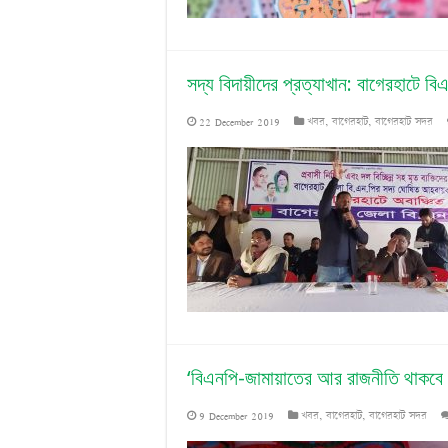
সদ্য বিদায়ীদের প্রত্যাখান: বাগেরহাটে ব
22 December 2019
খবর
,
বাগেরহাট
,
বাগেরহাট সদর
‘বিএনপি-জামায়াতের আর রাজনীতি থাকবে 
9 December 2019
খবর
,
বাগেরহাট
,
বাগেরহাট সদর