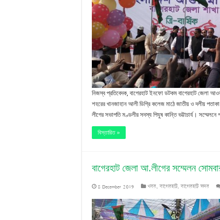
নিজস্ব প্রতিবেদক, বাগেরহাট ইনফো ডটকম বাগেরহাট জেলা আওয়াম
শহরের খানজাহান আলী ডিগ্রি কলেজ মাঠে জাতীয় ও দলীয় পতাকা 
লীগের সভাপতি মণ্ডলীর সদস্য পিযুষ কান্তি ভট্টাচার্য। সম্মে
বিস্তারিত »
বাগেরহাট জেলা আ.লীগের সম্মেলন সোমবা
8 December 2019
খবর
,
বাগেরহাট
,
বাগেরহাট সদর