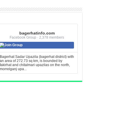
bagerhatinfo.com
Facebook Group · 2,378 members
Join Group
Bagerhat Sadar Upazila (bagerhat district) with
an area of 272.73 sq km, is bounded by
fakirhat and chitalmari upazilas on the north,
morrelganj upa...