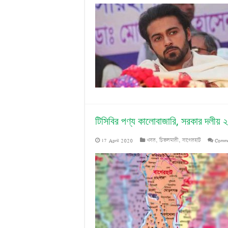
টিসিবির পণ্য কালোবাজারি, সরকার দলীয় ২
17 April 2020
খবর
,
চিতলমারী
,
বাগেরহাট
Comme