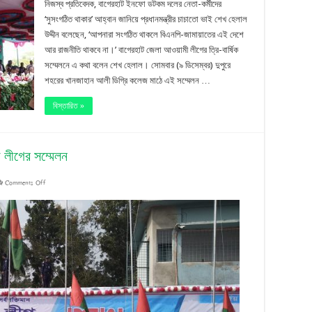
নিজস্ব প্রতিবেদক, বাগেরহাট ইনফো ডটকম দলের নেতা-কর্মীদের
জামায়াতের
‘সুসংগঠিত থাকার’ আহ্বান জানিয়ে প্রধানমন্ত্রীর চাচাতো ভাই শেখ হেলাল
উদ্দীন বলেছেন, ‘আপনারা সংগঠিত থাকলে বিএনপি-জামায়াতের এই দেশে
আর
আর রাজনীতি থাকবে না।’ বাগেরহাট জেলা আওয়ামী লীগের ত্রি-বার্ষিক
রাজনীতি
সম্মেলনে এ কথা বলেন শেখ হেলাল। সোমবার (৯ ডিসেম্বর) দুপুরে
শহরের খানজাহান আলী ডিগ্রি কলেজ মাঠে এই সম্মেলন …
থাকবে
না’
বিস্তারিত »
 লীগের সম্মেলন
on
Comments Off
পৌনে
৫
বছর
পর
বাগেরহাট
জেলা