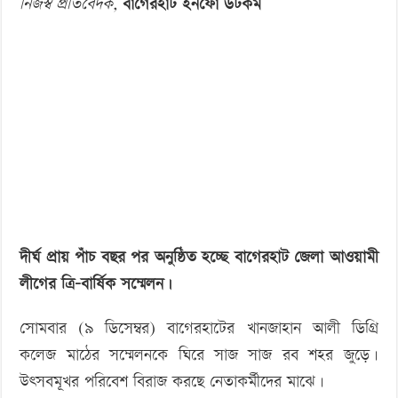
নিজস্ব প্রতিবেদক,
বাগেরহাট ইনফো ডটকম
‘বড় নাশকতার জন্য’ অস্ত্র নিয়ে বাগেরহাটে ঢুকছিল তারা
সম্মেলন
সোমবার
দীর্ঘ প্রায় পাঁচ বছর পর অনুষ্ঠিত হচ্ছে বাগেরহাট জেলা আওয়ামী
লীগের ত্রি-বার্ষিক সম্মেলন।
সোমবার (৯ ডিসেম্বর) বাগেরহাটের খানজাহান আলী ডিগ্রি
কলেজ মাঠের সম্মেলনকে ঘিরে সাজ সাজ রব শহর জুড়ে।
উৎসবমূখর পরিবেশ বিরাজ করছে নেতাকর্মীদের মাঝে।