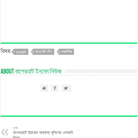
বিষয়
SLIDER
আওয়ামী লীগ
রাজনীতি
About বাগেরহাট ইনফো নিউজ
পূর্বের
বাগেরহাটে ট্রাকের ধাক্কায় পুলিশের এসআই
নিহত