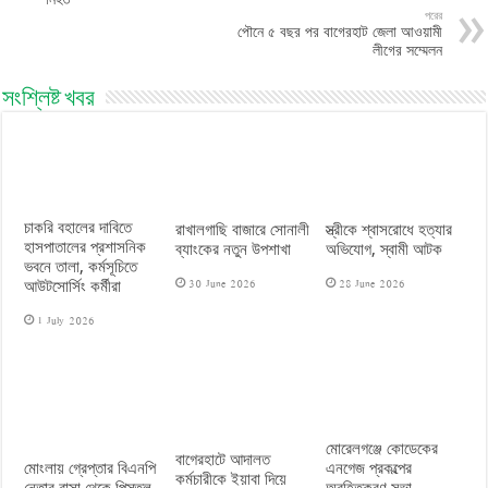
পরের
পৌনে ৫ বছর পর বাগেরহাট জেলা আওয়ামী
লীগের সম্মেলন
সংশ্লিষ্ট খবর
চাকরি বহালের দাবিতে
রাখালগাছি বাজারে সোনালী
স্ত্রীকে শ্বাসরোধে হত্যার
হাসপাতালের প্রশাসনিক
ব্যাংকের নতুন উপশাখা
অভিযোগ, স্বামী আটক
ভবনে তালা, কর্মসূচিতে
30 June 2026
28 June 2026
আউটসোর্সিং কর্মীরা
1 July 2026
মোরেলগঞ্জে কোডেকের
বাগেরহাটে আদালত
মোংলায় গ্রেপ্তার বিএনপি
এনগেজ প্রকল্পের
কর্মচারীকে ইয়াবা দিয়ে
নেতার বাসা থেকে পিস্তল