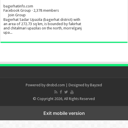
bagerhatinfo.com
Facebook Group · 2,378 members
Join Group
Bagerhat Sadar Upazila (bagerhat district) with
an area of 272.73 sq km, is bounded by fakirhat
and chitalmari upazilas on the north, morrelganj
upa...
Powered by
dnsbd.com
| Designed by
Bayzed
© Copyright 2026, All Rights Reserved
Exit mobile version