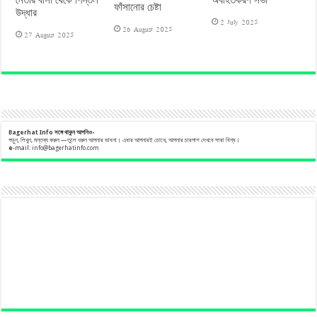
অবহিতকরণ সভা
ফাঁসানোর চেষ্টা
উদ্ধার
2 July 2025
26 August 2025
27 August 2025
Bagerhat Info
সঙ্গে
থাকুন
আপনিও-
পড়ুন, লিখুন, মন্তব্য করুন —তুলে ধরুন আপনার ভাবনা। এবার আপনারই চোখে, আপনার চারপাশ দেখবে সারা বিশ্ব।
e
-mail:
info@bagerhatinfo.com