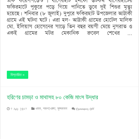
স্টাফ করেসপন্ডেন্ট | বাগেরহাট ইনফো ডটকম বাগেরহাটের
ফকিরহাটে পুকুরে পড়ে গিয়ে পানিতে ডুবে দুই শিশুর মৃত্যু
হয়েছে। শনিবার (৮ জুলাই) দুপুরে ফকিরহাট উপজেলার আট্টাকী
গ্রামে এই ঘটনা ঘটে। এরা হল- আট্টাকী গ্রামের হোটেল মালিক
মো. ইলিয়াস হোসেনের সাড়ে তিন বছর বয়সী মেয়ে নুসরাত ও
একই গ্রামের মটর মেকানিক রুবেল শেখের …
বিস্তারিত »
হরিণের চামড়া ও মাথাসহ ৮০ কেজি মাংস উদ্ধার
on
7 July 2017
খবর
,
শরণখোলা
,
সুন্দরবন
Comments Off
হরিণের
চামড়া
ও