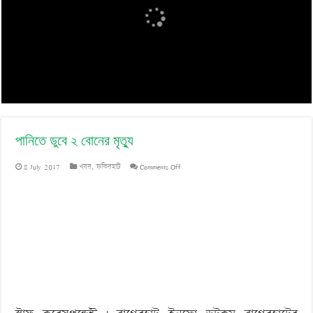
‘বড় নাশকতার জন্য’ অস্ত্র নিয়ে বাগেরহাটে ঢুকছিল তারা
পানিতে ডুবে ২ বোনের মৃত্যু
on
8 July 2017
খবর
,
ফকিরহাট
Comments Off
পানিতে
ডুবে
২
বোনের
মৃত্যু