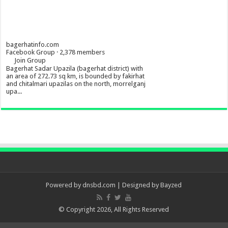
bagerhatinfo.com
Facebook Group · 2,378 members
Join Group
Bagerhat Sadar Upazila (bagerhat district) with
an area of 272.73 sq km, is bounded by fakirhat
and chitalmari upazilas on the north, morrelganj
upa...
Powered by
dnsbd.com
| Designed by
Bayzed
© Copyright 2026, All Rights Reserved