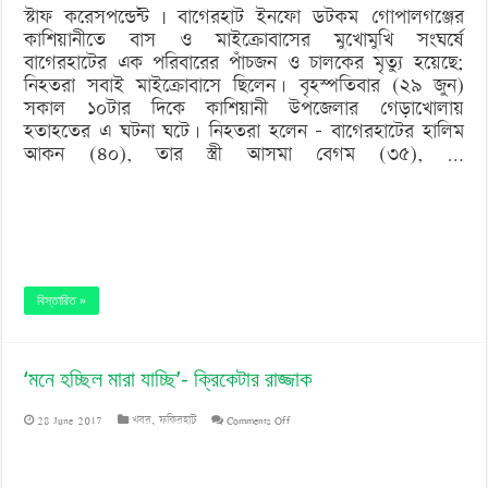
স্টাফ করেসপন্ডেন্ট | বাগেরহাট ইনফো ডটকম গোপালগঞ্জের
কাশিয়ানীতে বাস ও মাইক্রোবাসের মুখোমুখি সংঘর্ষে
বাগেরহাটের এক পরিবারের পাঁচজন ও চালকের মৃত্যু হয়েছে;
নিহতরা সবাই মাইক্রোবাসে ছিলেন। বৃহস্পতিবার (২৯ জুন)
সকাল ১০টার দিকে কাশিয়ানী উপজেলার গেড়াখোলায়
হতাহতের এ ঘটনা ঘটে। নিহতরা হলেন – বাগেরহাটের হালিম
আকন (৪০), তার স্ত্রী আসমা বেগম (৩৫), …
বিস্তারিত »
‘মনে হচ্ছিল মারা যাচ্ছি’- ক্রিকেটার রাজ্জাক
on
28 June 2017
খবর
,
ফকিরহাট
Comments Off
‘মনে
হচ্ছিল