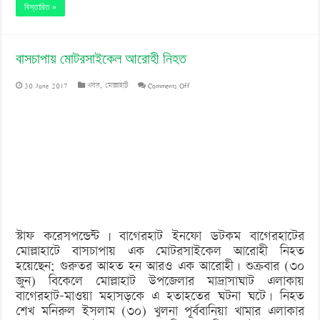
বিস্তারিত »
বাসচাপায় মোটরসাইকেল আরোহী নিহত
on
30 June 2017
খবর
,
মোল্লাহাট
Comments Off
বাসচাপায়
মোটরসাইকেল
আরোহী
নিহত
স্টাফ করেসপন্ডেন্ট | বাগেরহাট ইনফো ডটকম বাগেরহাটের
মোল্লাহাটে বাসচাপায় এক মোটরসাইকেল আরোহী নিহত
হয়েছেন; গুরুতর আহত হন আরও এক আরোহী। শুক্রবার (৩০
জুন) বিকেলে মোল্লাহাট উপজেলার মাদ্রাসাঘাট এলাকায়
বাগেরহাট-মাওয়া মহাসড়কে এ হতাহতের ঘটনা ঘটে। নিহত
শেখ মনিরুল ইসলাম (৩০) খুলনা পূর্ববানিয়া খামার এলাকার