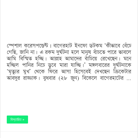
মারা
যাচ্ছি’-
ক্রিকেটার
রাজ্জাক
স্পেশাল করেসপন্ডেন্ট | বাগেরহাট ইনফো ডটকম ‘কীভাবে বেঁচে
গেছি, জানি না। এ রকম দুর্ঘটনা হলে মানুষ বাঁচতে পারে ভাবলে
আমি বিস্মিত হচ্ছি। আল্লাহ আমাদের বাঁচিয়ে রেখেছেন। মনে
হচ্ছিল পানির নিচে ডুবে মারা যাচ্ছি।’ মঙ্গলবারের দুর্ঘটনাকে
‘মৃত্যুর মুখ’ থেকে ফিরে আসা হিসেবেই দেখছেন ক্রিকেটার
আবদুর রাজ্জাক। বুধবার (২৮ জুন) বিকেলে বাগেরহাটের …
বিস্তারিত »