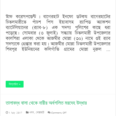
র‌্যাব
সদস্য
স্টাফ করেসপন্ডেন্ট | বাগেরহাট ইনফো ডটকম বাগেরহাটের
চিতলমারীতে পাঁচশ পিস ইয়াবাসহ র‌্যাপিড অ্যাকশন
ব্যাটেলিয়ানের (র‌্যাব-৮) এক সদস্য পুলিশের কাছে ধরা
পড়েছে। সোমবার (৩ জুলাই) সন্ধ্যায় চিতলমারী উপজেলার
কালশিরা এলাকা থেকে আজমীর মোল্লা (৩০) নামে ওই র‌্যাব
সদস্যকে গ্রেপ্তার করা হয়। আজমীর মোল্লা চিতলমারী উপজেলার
শিবপুর ইউনিয়নের কলিগাঁতি গ্রামের মোল্লা নুরুল …
বিস্তারিত »
তালাবদ্ধ বাসা থেকে নারীর অর্ধগলিত মরদেহ উদ্ধার
on
1 July 2017
খবর
,
মোল্লাহাট
Comments Off