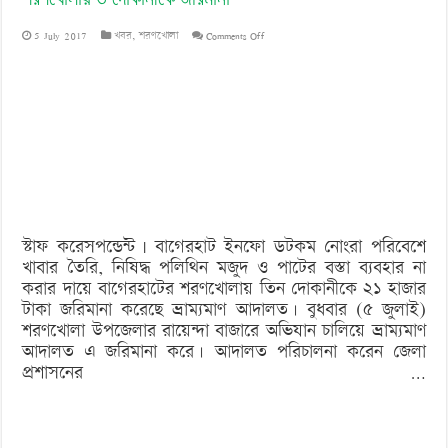
on
5 July 2017
খবর
,
শরণখোলা
Comments Off
শরণখোলায়
৩
দোকানীকে
জরিমানা
স্টাফ করেসপন্ডেন্ট | বাগেরহাট ইনফো ডটকম নোংরা পরিবেশে
খাবার তৈরি, নিষিদ্ধ পলিথিন মজুদ ও পাটের বস্তা ব্যবহার না
করার দায়ে বাগেরহাটের শরণখোলায় তিন দোকানীকে ২১ হাজার
টাকা জরিমানা করেছে ভ্রাম্যমাণ আদালত। বুধবার (৫ জুলাই)
শরণখোলা উপজেলার রায়েন্দা বাজারে অভিযান চালিয়ে ভ্রাম্যমাণ
আদালত এ জরিমানা করে। আদালত পরিচালনা করেন জেলা
প্রশাসনের …