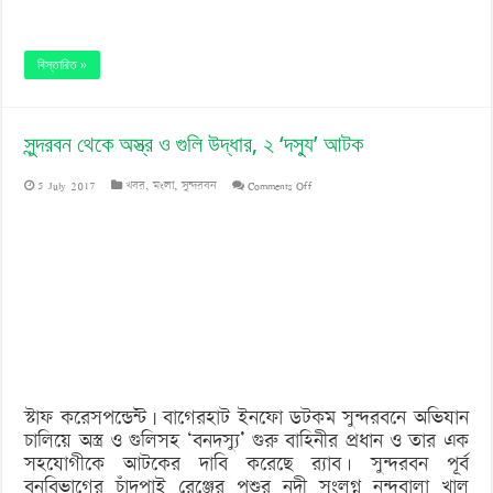
বিস্তারিত »
সুন্দরবন থেকে অস্ত্র ও গুলি উদ্ধার, ২ ‘দস্যু’ আটক
on
5 July 2017
খবর
,
মংলা
,
সুন্দরবন
Comments Off
সুন্দরবন
থেকে
অস্ত্র
ও
গুলি
উদ্ধার,
স্টাফ করেসপন্ডেন্ট | বাগেরহাট ইনফো ডটকম সুন্দরবনে অভিযান
২
চালিয়ে অস্ত্র ও গুলিসহ ‘বনদস্যু’ গুরু বাহিনীর প্রধান ও তার এক
‘দস্যু’
সহযোগীকে আটকের দাবি করেছে র‌্যাব। সুন্দরবন পূর্ব
বনবিভাগের চাঁদপাই রেঞ্জের পশুর নদী সংলগ্ন নন্দবালা খাল
আটক