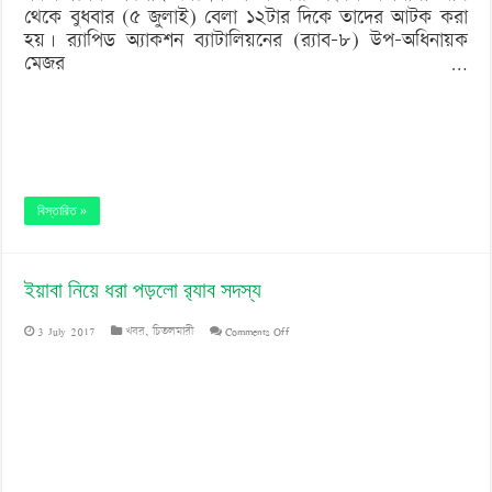
থেকে বুধবার (৫ জুলাই) বেলা ১২টার দিকে তাদের আটক করা
হয়। র‍্যাপিড অ্যাকশন ব্যাটালিয়নের (র‌্যাব-৮) উপ-অধিনায়ক
মেজর …
বিস্তারিত »
ইয়াবা নিয়ে ধরা পড়লো র‌্যাব সদস্য
on
3 July 2017
খবর
,
চিতলমারী
Comments Off
ইয়াবা
নিয়ে
ধরা
পড়লো