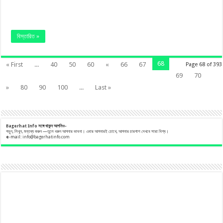
বিস্তারিত »
68
« First
...
40
50
60
«
66
67
Page 68 of 393
69
70
»
80
90
100
...
Last »
Bagerhat Info
সঙ্গে
থাকুন
আপনিও-
পড়ুন, লিখুন, মন্তব্য করুন —তুলে ধরুন আপনার ভাবনা। এবার আপনারই চোখে, আপনার চারপাশ দেখবে সারা বিশ্ব।
e
-mail:
info@bagerhatinfo.com