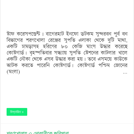
মাথাসহ
৮০
কেজি
স্টাফ করেসপন্ডেন্ট | বাগেরহাট ইনফো ডটকম সুন্দরবন পূর্ব বন
মাংস
বিভাগের শরণখোলা রেঞ্জের সুপতি এলাকা থেকে দুটি মাথা,
উদ্ধার
একটি চামড়াসহ হরিণের ৮০ কেজি মাংস উদ্ধার করেছে
কোস্টগার্ড। বৃহস্পতিবার সন্ধ্যায় সুপতি স্টেশনের কাটলার খালে
একটি নৌকা থেকে এসব উদ্ধার করা হয়। তবে এসময়ে কাউকে
আটক করতে পারেনি কোস্টগার্ড। কোস্টগার্ড পশ্চিম জোনের
(মংলা) …
বিস্তারিত »
শরণখোলায় ৩ দোকানীকে জরিমানা