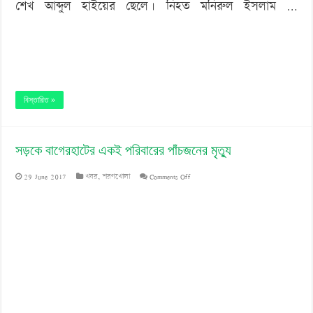
শেখ আব্দুল হাইয়ের ছেলে। নিহত মনিরুল ইসলাম …
বিস্তারিত »
সড়কে বাগেরহাটের একই পরিবারের পাঁচজনের মৃত্যু
on
29 June 2017
খবর
,
শরণখোলা
Comments Off
সড়কে
বাগেরহাটের
একই
পরিবারের
পাঁচজনের
মৃত্যু