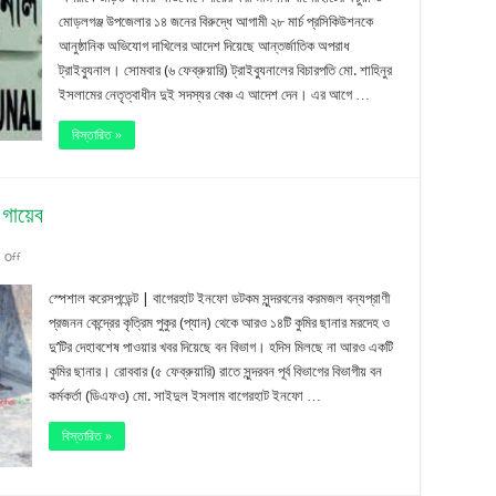
মোড়লগঞ্জ উপজেলার ১৪ জনের বিরুদ্ধে আগামী ২৮ মার্চ প্রসিকিউশনকে
বাগেরহাটের
আনুষ্ঠানিক অভিযোগ দাখিলের আদেশ দিয়েছে আন্তর্জাতিক অপরাধ
১৪
ট্রাইব্যুনাল। সোমবার (৬ ফেব্রুয়ারি) ট্রাইব্যুনালের বিচারপতি মো. শাহিনুর
জনের
ইসলামের নেতৃত্বাধীন দুই সদস্যর বেঞ্চ এ আদেশ দেন। এর আগে …
বিরুদ্ধে
বিস্তারিত »
অভিযোগ
দাখিল
 গায়েব
২৮
on
 Off
মার্চ
সুন্দরবন
স্পেশাল করেসপন্ডেন্ট | বাগেরহাট ইনফো ডটকম সুন্দরবনের করমজল বন্যপ্রাণী
থেকে
প্রজনন কেন্দ্রের কৃত্রিম পুকুর (প্যান) থেকে আরও ১৪টি কুমির ছানার মরদেহ ও
দু’টির দেহাবশেষ পাওয়ার খবর দিয়েছে বন বিভাগ। হদিস মিলছে না আরও একটি
এক
কুমির ছানার। রোববার (৫ ফেব্রুয়ারি) রাতে সুন্দরবন পূর্ব বিভাগের বিভাগীয় বন
সপ্তাহে
কর্মকর্তা (ডিএফও) মো. সাইদুল ইসলাম বাগেরহাট ইনফো …
৬০
বিস্তারিত »
কুমির
ছানা