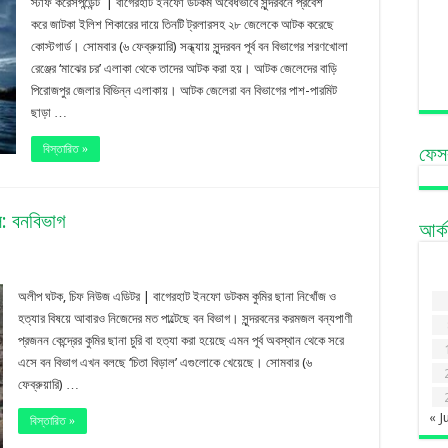
স্টাফ করেসপন্ডেন্ট | বাগেরহাট ইনফো ডটকম অবৈধভাবে সুন্দরবনে প্রবেশ
জাটকাসহ
করে জাটকা ইলিশ শিকারের দায়ে তিনটি ট্রলারসহ ২৮ জেলেকে আটক করেছে
কোস্টগার্ড। সোমবার (৬ ফেব্রুয়ারি) সন্ধ্যায় সুন্দরবন পূর্ব বন বিভাগের শরণখোলা
২৮
রেঞ্জের ‘মাঝের চর’ এলাকা থেকে তাদের আটক করা হয়। আটক জেলেদের বাড়ি
জেলে
পিরোজপুর জেলার বিভিন্ন এলাকায়। আটক জেলেরা বন বিভাগের পাশ-পারমিট
ছাড়া …
আটক
বিস্তারিত »
ফেস
াল: বনবিভাগ
আর্
n
রি
অলীপ ঘটক, চিফ নিউজ এডিটর | বাগেরহাট ইনফো ডটকম কুমির ছানা নিখোঁজ ও
য়নি,
হত্যার বিষয়ে আবারও নিজেদের মত পাল্টেছে বন বিভাগ। সুন্দরবনের করমজল বন্যপাণী
প্রজনন কেন্দ্রের কুমির ছানা চুরি বা হত্যা করা হয়েছে এমন পূর্ব অবস্থান থেকে সরে
ুমির
এসে বন বিভাগ এখন বলছে ‘চিতা বিড়াল’ এগুলোকে খেয়েছে। সোমবার (৬
না’
ফেব্রুয়ারি) …
েয়েছে
« J
বিস্তারিত »
তা