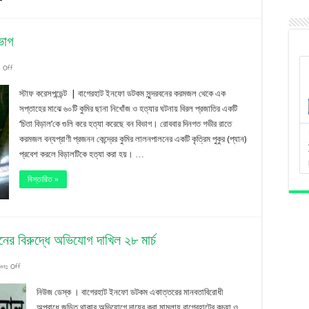
িড়াল:
নবিভাগ
ভাগ
on
 Off
গুলি
স্টাফ করেসপন্ডেন্ট | বাগেরহাট ইনফো ডটকম সুন্দরবনের করমজল থেকে এক
করে
সপ্তাহের মাঝে ৬০টি কুমির ছানা নিখোঁজ ও হত্যার ঘটনায় বিরল প্রজাতির একটি
‘চিতা বিড়াল’কে গুলি করে হত্যা করেছে বন বিভাগ। রোববার দিনগত গভীর রাতে
বিরল
করমজল বন্যপ্রাণী প্রজনন কেন্দ্রের কুমির লালনপালনের একটি কৃত্রিম পুকুর (প্যান)
‘চিতা
প্রবেশ করলে বিড়ালটিকে হত্যা করা হয়। …
বিড়াল’
বিস্তারিত »
মারলো
বন
বিভাগ
ের বিরুদ্ধে অভিযোগ দাখিল ২৮ মার্চ
on
nts Off
মানবতাবিরোধী
নিউজ ডেস্ক । বাগেরহাট ইনফো ডটকম একাত্তরের মানবতাবিরোধী
অপরাধ:
অপরাধে জড়িত থাকার অভিযোগে দায়ের করা মামলায় বাগেরহাটের কচুয়া ও