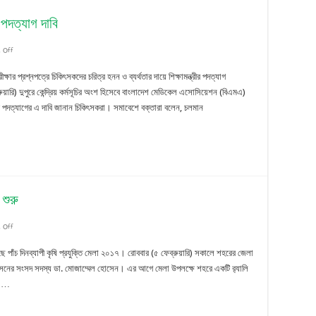
গায়েব
 পদত্যাগ দাবি
on
 Off
বাগেরহাটে
র প্রশ্নপত্রে চিকিৎসকদের চরিত্র হনন ও ব্যর্থতার দায়ে শিক্ষামন্ত্রীর পদত্যাগ
বিএমএ’র
ারি) দুপুরে কেন্দ্রিয় কর্মসূচির অংশ হিসেবে বাংলাদেশ মেডিকেল এসোসিয়েশন (বিএমএ)
র পদত্যাগের এ দাবি জানান চিকিৎসকরা। সমাবেশে বক্তারা বলেন, চলমান
সমাবেশে
শিক্ষামন্ত্রীর
পদত্যাগ
দাবি
 শুরু
on
 Off
বাগেরহাটে
ছে পাঁচ দিনব্যাপী কৃষি প্রযুক্তি মেলা ২০১৭। রোববার (৫ ফেব্রুয়ারি) সকালে শহরের জেলা
৫
সনের সংসদ সদস্য ডা. মোজাম্মেল হোসেন। এর আগে মেলা উপলক্ষে শহরে একটি র‌্যালি
লা …
দিনব্যাপী
কৃষি