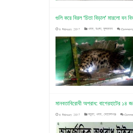
ব
ব
গুলি করে বিরল ‘চিতা বিড়াল’ মারলো বন বি
6 February 2017
খবর
,
মংলা
,
সুন্দরবন
Comments
মানবতাবিরোধী অপরাধ: বাগেরহাটের ১৪ জন
6 February 2017
কচুয়া
,
খবর
,
মোরেলগঞ্জ
Comme