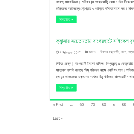
করেছে সাংবাদিকরা। শনিবার (৪ ফেব্রুয়ারি) বেলা ১১টার দিকে 
জড়িতদের অবিলম্বে গ্রেপ্তার ও শাস্তির দাবি জানানো হয়। মানব
বিস্তারিত »
ক্যান্সার সচেতনতায় বাগেরহাটে সাইকেল র‌্
4 February 2017
আরও...
,
উন্নয়ন সহযোগী
,
খবর
,
বাগ
নিউজ ডেস্ক | বাগেরহাট ইনফো ডটকম বিশ্বজুড়ে ৪ ফেব্রুয়ারি পালিত
সাইকেল র‌্যালি করেছে ‘হিমু পরিবহন’ নামে একটি সংগঠন। শনিবা
হুমায়ূন আহমেদের ভক্তদের সংগঠন হিমু পরিবহন, বাগেরহাট শাখ
বিস্তারিত »
« First
...
60
70
80
«
88
Last »